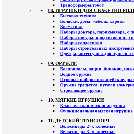
Трансформеры,тобот
08. ИГРУШКИ ДЛЯ СЮЖЕТНО-РОЛ
Бытовая техника
Коляски, дома, мебель, кареты
Косметика
Наборы доктора, парикмахера, с 
Наборы посуды, продуктов и игр в
Наборы солдатиков
Наборы строительных инструмент
Одежда, аксессуары для пупсов и 
09. ОРУЖИЕ
Боеприпасы, рации, бинокли, ножи
Водное оружие
Игровые наборы полицейские, ры
Оружие трещетка, пугач и электр
Стреляющее оружие
10. МЯГКИЕ ИГРУШКИ
Классическая мягкая игрушка
Функциональная мягкая игрушка 
11. ДЕТСКИЙ ТРАНСПОРТ
Велосипеды 2- х колесные
Велосипеды 3- х колесные