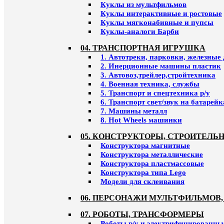
Куклы из мультфильмов
Куклы интерактивные и ростовые
Куклы мягконабивные и пупсы
Куклы-аналоги Барби
04. ТРАНСПОРТНАЯ ИГРУШКА
1. Автотреки, парковки, железные
2. Инерционные машины пластик
3. Автовоз,трейлер,стройтехника
4. Военная техника, службы
5. Транспорт и спецтехника р/у
6. Транспорт свет/звук на батарейк
7. Машины металл
8. Hot Wheels машинки
05. КОНСТРУКТОРЫ, СТРОИТЕЛЬ
Конструктора магнитные
Конструктора металлические
Конструктора пластмассовые
Конструктора типа Lego
Модели для склеивания
06. ПЕРСОНАЖИ МУЛЬТФИЛЬМОВ,
07. РОБОТЫ, ТРАНСФОРМЕРЫ
Роботы р/у и электрифицированны