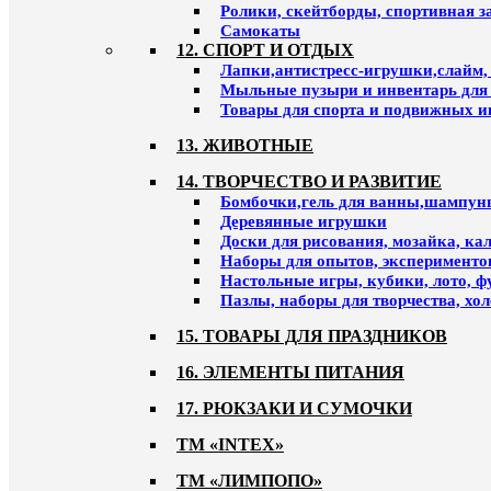
Ролики, скейтборды, спортивная 
Самокаты
12. СПОРТ И ОТДЫХ
Лапки,антистресс-игрушки,слайм,
Мыльные пузыри и инвентарь для
Товары для спорта и подвижных и
13. ЖИВОТНЫЕ
14. ТВОРЧЕСТВО И РАЗВИТИЕ
Бомбочки,гель для ванны,шампун
Деревянные игрушки
Доски для рисования, мозайка, к
Наборы для опытов, эксперименто
Настольные игры, кубики, лото, ф
Пазлы, наборы для творчества, хо
15. ТОВАРЫ ДЛЯ ПРАЗДНИКОВ
16. ЭЛЕМЕНТЫ ПИТАНИЯ
17. РЮКЗАКИ И СУМОЧКИ
ТМ «INTEX»
ТМ «ЛИМПОПО»