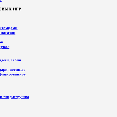
ЕВЫХ ИГР
питомцами
 магазин
ов
кукол
,меч, сабля
цари, военные
ифицированное
и плед-игрушка