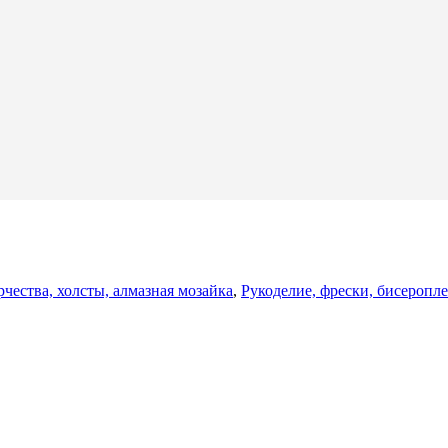
рчества, холсты, алмазная мозайка
,
Рукоделие, фрески, бисеропл