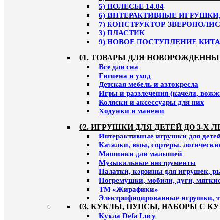
5) ПОЛЕСЬЕ 14.04
6) ИНТЕРАКТИВНЫЕ ИГРУШКИ, 
7) КОНСТРУКТОР, ЗВЕРОПОЛИС
3) ПЛАСТИК
9) НОВОЕ ПОСТУПЛЕНИЕ КИТАЙ
01. ТОВАРЫ ДЛЯ НОВОРОЖДЕННЫ
Все для сна
Гигиена и уход
Детская мебель и автокресла
Игры и развлечения (качели, вожж
Коляски и аксессуары для них
Ходунки и манежи
02. ИГРУШКИ ДЛЯ ДЕТЕЙ ДО 3-Х Л
Интерактивные игрушки для детей 
Каталки, юлы, сортеры. логическ
Машинки для малышей
Музыкальные инструменты
Палатки, корзины для игрушек, р
Погремушки, мобили, дуги, мягки
ТМ «Жирафики»
Электрифицированные игрушки, т
03. КУКЛЫ, ПУПСЫ, НАБОРЫ С К
Кукла Defa Lucy