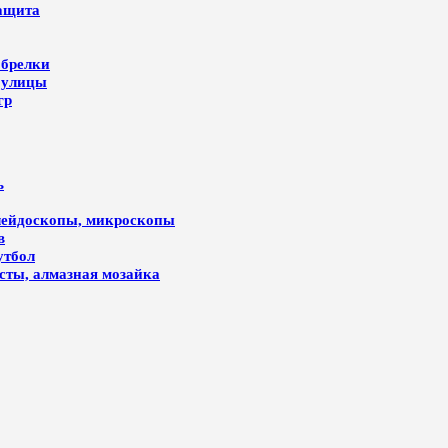
защита
 брелки
 улицы
гр
ь
алейдоскопы, микроскопы
в
утбол
лсты, алмазная мозайка