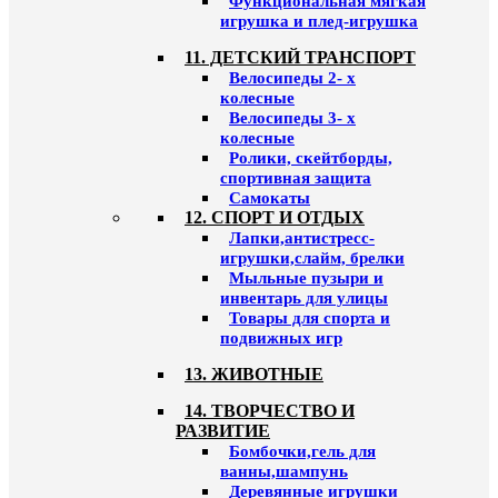
Функциональная мягкая
игрушка и плед-игрушка
11. ДЕТСКИЙ ТРАНСПОРТ
Велосипеды 2- х
колесные
Велосипеды 3- х
колесные
Ролики, скейтборды,
спортивная защита
Самокаты
12. СПОРТ И ОТДЫХ
Лапки,антистресс-
игрушки,слайм, брелки
Мыльные пузыри и
инвентарь для улицы
Товары для спорта и
подвижных игр
13. ЖИВОТНЫЕ
14. ТВОРЧЕСТВО И
РАЗВИТИЕ
Бомбочки,гель для
ванны,шампунь
Деревянные игрушки