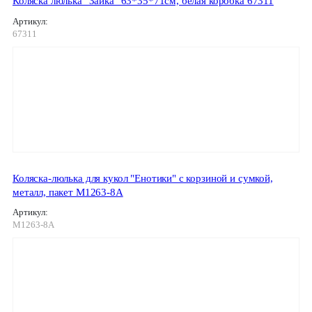
Коляска люлька "Зайка" 63*35*71см, белая коробка 67311
Артикул:
67311
Коляска-люлька для кукол "Енотики" с корзиной и сумкой,
металл, пакет M1263-8A
Артикул:
M1263-8A