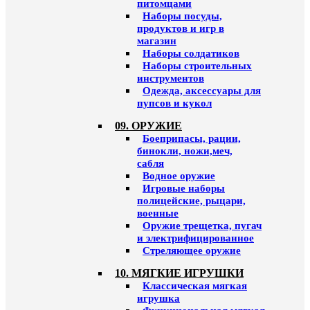
питомцами
Наборы посуды,
продуктов и игр в
магазин
Наборы солдатиков
Наборы строительных
инструментов
Одежда, аксессуары для
пупсов и кукол
09. ОРУЖИЕ
Боеприпасы, рации,
бинокли, ножи,меч,
сабля
Водное оружие
Игровые наборы
полицейские, рыцари,
военные
Оружие трещетка, пугач
и электрифицированное
Стреляющее оружие
10. МЯГКИЕ ИГРУШКИ
Классическая мягкая
игрушка