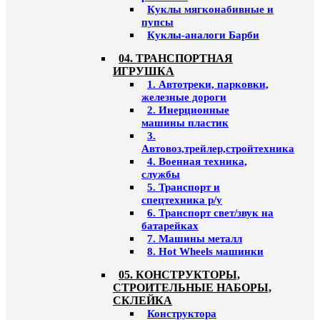
Куклы мягконабивные и
пупсы
Куклы-аналоги Барби
04. ТРАНСПОРТНАЯ
ИГРУШКА
1. Автотреки, парковки,
железные дороги
2. Инерционные
машины пластик
3.
Автовоз,трейлер,стройтехника
4. Военная техника,
службы
5. Транспорт и
спецтехника р/у
6. Транспорт свет/звук на
батарейках
7. Машины металл
8. Hot Wheels машинки
05. КОНСТРУКТОРЫ,
СТРОИТЕЛЬНЫЕ НАБОРЫ,
СКЛЕЙКА
Конструктора