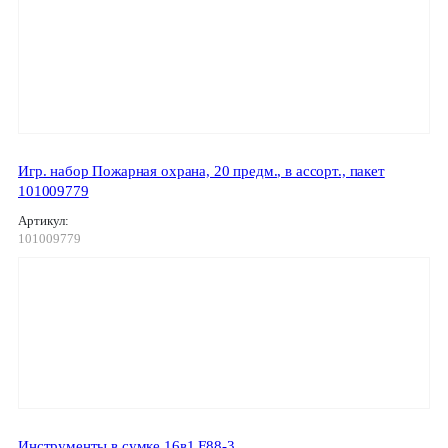
Игр. набор Пожарная охрана, 20 предм., в ассорт., пакет
101009779
Артикул:
101009779
Инструменты в сумке 16в1 F88-3