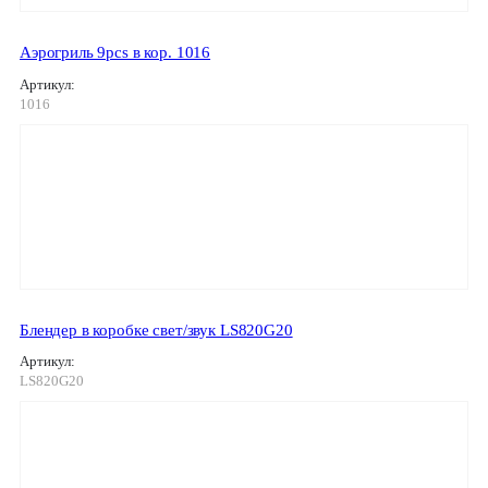
Аэрогриль 9pcs в кор. 1016
Артикул:
1016
Блендер в коробке свет/звук LS820G20
Артикул:
LS820G20