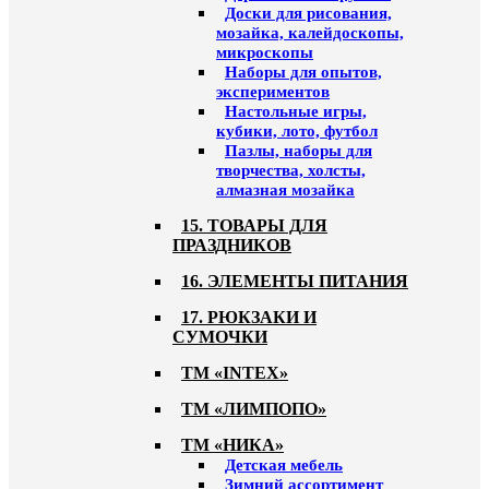
Доски для рисования,
мозайка, калейдоскопы,
микроскопы
Наборы для опытов,
экспериментов
Настольные игры,
кубики, лото, футбол
Пазлы, наборы для
творчества, холсты,
алмазная мозайка
15. ТОВАРЫ ДЛЯ
ПРАЗДНИКОВ
16. ЭЛЕМЕНТЫ ПИТАНИЯ
17. РЮКЗАКИ И
СУМОЧКИ
ТМ «INTEX»
ТМ «ЛИМПОПО»
ТМ «НИКА»
Детская мебель
Зимний ассортимент