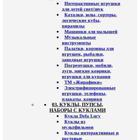
Интерактивные игрушки
для детей свет/звук
Каталки, юлы, сортеры.
логические кубы,
пирамиды
Машинки для малышей
Музыкальные
инструменты
Палатки, корзины для
игрушек, рыбалки,
заводные игрушки
Погремушки, мобили,
дуги, мягкие коврики,
игрушки для купания
ТМ «Жирафики»
Электрифицированные
игрушки, телефоны,
плакаты, коврики
03. КУКЛЫ, ПУПСЫ,
НАБОРЫ С КУКЛАМИ
Кукла Defa Lucy
Куклы из
мультфильмов
Куклы интерактивные и
ростовые