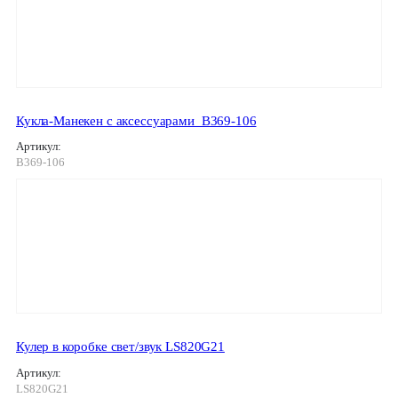
Кукла-Манекен с аксессуарами_В369-106
Артикул:
В369-106
Кулер в коробке свет/звук LS820G21
Артикул:
LS820G21