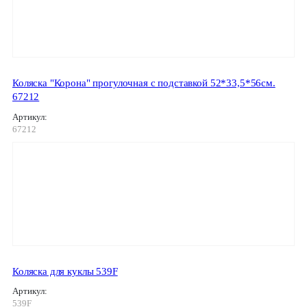
Коляска "Корона" прогулочная с подставкой 52*33,5*56см.
67212
Артикул:
67212
Коляска для куклы 539F
Артикул:
539F