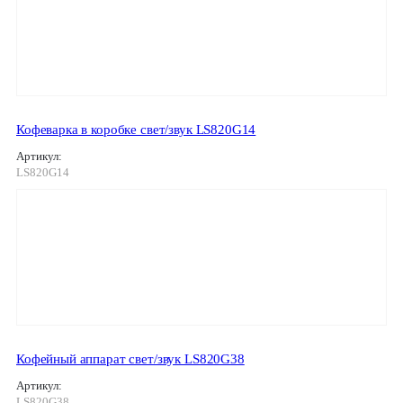
Кофеварка в коробке свет/звук LS820G14
Артикул:
LS820G14
Кофейный аппарат свет/звук LS820G38
Артикул:
LS820G38