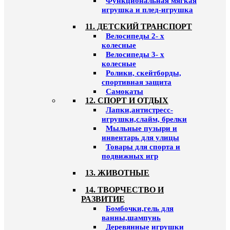
Функциональная мягкая
игрушка и плед-игрушка
11. ДЕТСКИЙ ТРАНСПОРТ
Велосипеды 2- х
колесные
Велосипеды 3- х
колесные
Ролики, скейтборды,
спортивная защита
Самокаты
12. СПОРТ И ОТДЫХ
Лапки,антистресс-
игрушки,слайм, брелки
Мыльные пузыри и
инвентарь для улицы
Товары для спорта и
подвижных игр
13. ЖИВОТНЫЕ
14. ТВОРЧЕСТВО И
РАЗВИТИЕ
Бомбочки,гель для
ванны,шампунь
Деревянные игрушки