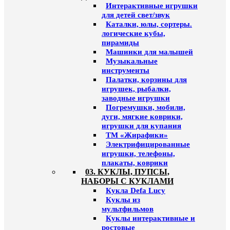
Интерактивные игрушки
для детей свет/звук
Каталки, юлы, сортеры.
логические кубы,
пирамиды
Машинки для малышей
Музыкальные
инструменты
Палатки, корзины для
игрушек, рыбалки,
заводные игрушки
Погремушки, мобили,
дуги, мягкие коврики,
игрушки для купания
ТМ «Жирафики»
Электрифицированные
игрушки, телефоны,
плакаты, коврики
03. КУКЛЫ, ПУПСЫ,
НАБОРЫ С КУКЛАМИ
Кукла Defa Lucy
Куклы из
мультфильмов
Куклы интерактивные и
ростовые