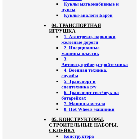
Куклы мягконабивные и
пупсы
Куклы-аналоги Барби
04. ТРАНСПОРТНАЯ
ИГРУШКА
1. Автотреки, парковки,
железные дороги
2. Инерционные
машины пластик
3.
Автовоз,трейлер,стройтехника
4. Военная техника,
службы
5. Транспорт и
спецтехника р/у
6. Транспорт свет/звук на
батарейках
7. Машины металл
8. Hot Wheels машинки
05. КОНСТРУКТОРЫ,
СТРОИТЕЛЬНЫЕ НАБОРЫ,
СКЛЕЙКА
Конструктора