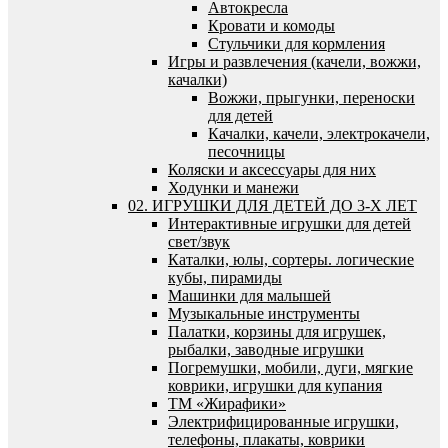
Автокресла
Кровати и комоды
Стульчики для кормления
Игры и развлечения (качели, вожжи,
качалки)
Вожжи, прыгунки, переноски
для детей
Качалки, качели, электрокачели,
песочницы
Коляски и аксессуары для них
Ходунки и манежи
02. ИГРУШКИ ДЛЯ ДЕТЕЙ ДО 3-Х ЛЕТ
Интерактивные игрушки для детей
свет/звук
Каталки, юлы, сортеры. логические
кубы, пирамиды
Машинки для малышей
Музыкальные инструменты
Палатки, корзины для игрушек,
рыбалки, заводные игрушки
Погремушки, мобили, дуги, мягкие
коврики, игрушки для купания
ТМ «Жирафики»
Электрифицированные игрушки,
телефоны, плакаты, коврики