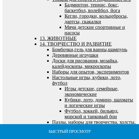
Бадминтон, теннис, бокс,
баскетбол, волейбол, йога
Кегли, городки, кольцебросы,
дартсы, скакалки
Мячи детские спортивные и
насосы
13. ЖИВОТНЫЕ
14. ТВОРЧЕСТВО И РАЗВИТИЕ
Бомбочки,гель для ванны,шампунь
Деревянные игрушки
Доски для рисования, мозайка,
калейдоскопы, микроскопы
Наборы для опытов, экспериментов
Настольные игры, кубики, лото,
футбол
Игры детские, семейные,
экономические
Кубики, лото, домино, шахматы
и логические игры
Футбол, хоккей, бильярд,
морской и танковый бои
Пазлы, наборы для творчества, холсты,
алмазная мозайка
БЫСТРЫЙ ПРОСМОТР
БЫСТРЫЙ ПРОСМОТР
БЫСТРЫЙ ПРОСМОТР
БЫСТРЫЙ ПРОСМОТР
БЫСТРЫЙ ПРОСМОТР
Алмазная мозайка
Все для лепки и моделирования