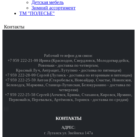
Детская мебель
Зимний ассортимент
ТМ "ПОЛЕСЬЕ"
Контакты
Рабочий телефон для связи:
+7 959 222-21-99 Ирина (Краснодон, Свердловск, Молодогвардейск,
Ровеньки - доставка по четвергам;
Красный Луч, Антрацит, Лутугино - доставка по пятницам)
+7 959 222-28-99 Сергей (Луганск - доставка по вторникам и пятницам)
+7 959 222-25-59 Антон (Старобельск, Новоайдар, Счастье, Новопсков,
Беловодск, Марковка, Станица-Луганская, Белокуракино - доставка по
четвергам)
+7 959 222-25-58 Сергей (Алчевск, Брянка, Стаханов, Кировск, Ирмино,
Первомайск, Перевальск, Артёмовск, Зоринск - доставка по средам)
КОНТАКТЫ
АДРЕС:
г. Луганск ул. Звейнека 147а