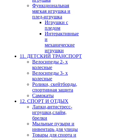
Функциональная
мягкая игрушка и
плед-игрушка
Игрушки с
пледом
Интерактивные
и
механические
игрушки
11. ДЕТСКИЙ ТРАНСПОРТ
Велосипеды 2- х
колесные
Велосипеды 3- х
колесные
Ролики, скейтборды,
спортивная защита
Самокаты
12. СПОРТ И ОТДЫХ
Лапки,антистресс-
игрушки,слайм,
брелки
Мыльные пузыри и
инвентарь для улицы
Товары для спорта и