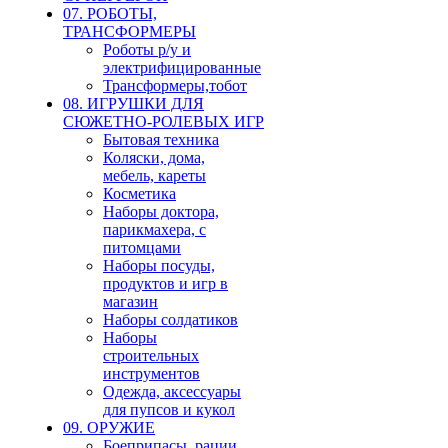
07. РОБОТЫ,
ТРАНСФОРМЕРЫ
Роботы р/у и
электрифицированные
Трансформеры,тобот
08. ИГРУШКИ ДЛЯ
СЮЖЕТНО-РОЛЕВЫХ ИГР
Бытовая техника
Коляски, дома,
мебель, кареты
Косметика
Наборы доктора,
парикмахера, с
питомцами
Наборы посуды,
продуктов и игр в
магазин
Наборы солдатиков
Наборы
строительных
инструментов
Одежда, аксессуары
для пупсов и кукол
09. ОРУЖИЕ
Боеприпасы, рации,