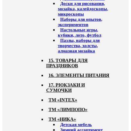
Доски для рисования,
мозайка, калейдоскопы,
микроскопы
Наборы для опытов,
экспериментов
Настольные игры,
кубики, лото, футбол
Пазлы, наборы для
творчества, холсты,
алмазная мозайка
15. ТОВАРЫ ДЛЯ
ПРАЗДНИКОВ
16. ЭЛЕМЕНТЫ ПИТАНИЯ
17. РЮКЗАКИ И
СУМОЧКИ
ТМ «INTEX»
ТМ «ЛИМПОПО»
ТМ «НИКА»
Детская мебель
Зимний ассортимент