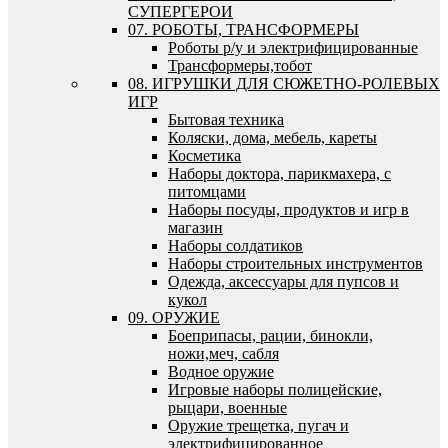
СУПЕРГЕРОИ
07. РОБОТЫ, ТРАНСФОРМЕРЫ
Роботы р/у и электрифицированные
Трансформеры,тобот
08. ИГРУШКИ ДЛЯ СЮЖЕТНО-РОЛЕВЫХ
ИГР
Бытовая техника
Коляски, дома, мебель, кареты
Косметика
Наборы доктора, парикмахера, с
питомцами
Наборы посуды, продуктов и игр в
магазин
Наборы солдатиков
Наборы строительных инструментов
Одежда, аксессуары для пупсов и
кукол
09. ОРУЖИЕ
Боеприпасы, рации, бинокли,
ножи,меч, сабля
Водное оружие
Игровые наборы полицейские,
рыцари, военные
Оружие трещетка, пугач и
электрифицированное