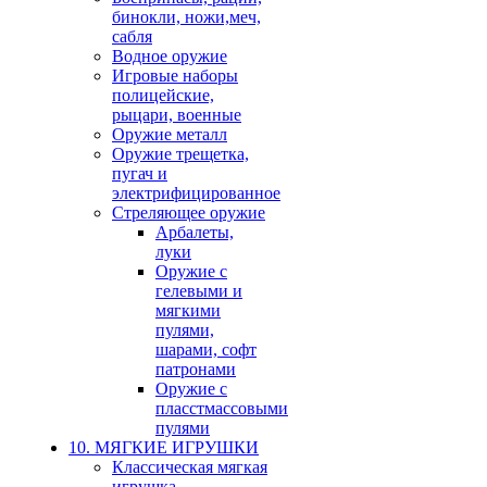
бинокли, ножи,меч,
сабля
Водное оружие
Игровые наборы
полицейские,
рыцари, военные
Оружие металл
Оружие трещетка,
пугач и
электрифицированное
Стреляющее оружие
Арбалеты,
луки
Оружие с
гелевыми и
мягкими
пулями,
шарами, софт
патронами
Оружие с
пласстмассовыми
пулями
10. МЯГКИЕ ИГРУШКИ
Классическая мягкая
игрушка