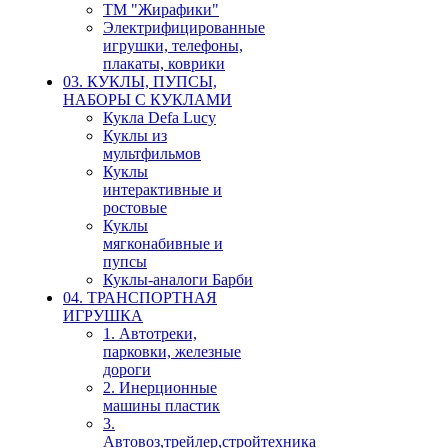
ТМ "Жирафики"
Электрифицированные
игрушки, телефоны,
плакаты, коврики
03. КУКЛЫ, ПУПСЫ,
НАБОРЫ С КУКЛАМИ
Кукла Defa Lucy
Куклы из
мультфильмов
Куклы
интерактивные и
ростовые
Куклы
мягконабивные и
пупсы
Куклы-аналоги Барби
04. ТРАНСПОРТНАЯ
ИГРУШКА
1. Автотреки,
парковки, железные
дороги
2. Инерционные
машины пластик
3.
Автовоз,трейлер,стройтехника