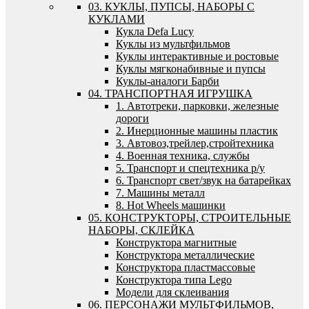
03. КУКЛЫ, ПУПСЫ, НАБОРЫ С
КУКЛАМИ
Кукла Defa Lucy
Куклы из мультфильмов
Куклы интерактивные и ростовые
Куклы мягконабивные и пупсы
Куклы-аналоги Барби
04. ТРАНСПОРТНАЯ ИГРУШКА
1. Автотреки, парковки, железные
дороги
2. Инерционные машины пластик
3. Автовоз,трейлер,стройтехника
4. Военная техника, службы
5. Транспорт и спецтехника р/у
6. Транспорт свет/звук на батарейках
7. Машины металл
8. Hot Wheels машинки
05. КОНСТРУКТОРЫ, СТРОИТЕЛЬНЫЕ
НАБОРЫ, СКЛЕЙКА
Конструктора магнитные
Конструктора металлические
Конструктора пластмассовые
Конструктора типа Lego
Модели для склеивания
06. ПЕРСОНАЖИ МУЛЬТФИЛЬМОВ,