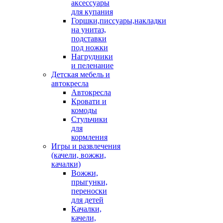
аксессуары
для купания
Горшки,писсуары,накладки
на унитаз,
подставки
под ножки
Нагрудники
и пеленание
Детская мебель и
автокресла
Автокресла
Кровати и
комоды
Стульчики
для
кормления
Игры и развлечения
(качели, вожжи,
качалки)
Вожжи,
прыгунки,
переноски
для детей
Качалки,
качели,