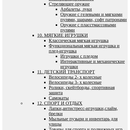
Стреляющее оружие
Арбалеты, луки
Оружие с гелевыми и мягкими
пулями, шарами, софт патронами
Оружие с пласстмассовыми
пулями
10. МЯГКИЕ ИГРУШКИ
Классическая мягкая игрушка
Функциональная мягкая игрушка и
плед-игрушка
Игрушки с пледом
Интерактивные и механические
игрушки
11. ДЕТСКИЙ ТРАНСПОРТ
Велосипеды 2- х колесные
Велосипеды 3- х колесные
Ролики, скейтборды, спортивная
защита
Самокаты
12. СПОРТ И ОТДЫХ
Лапки,антистресс-игрушки,слайм,
брелки
Мыльные пузыри и инвентарь для
улицы
Товары для спорта и подвижных игр