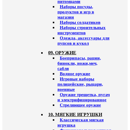
питомцами
Наборы посуды,
продуктов и игр в
магазин
Наборы солдатиков
Наборы строительных
инструментов
Одежда, аксессуары для
пупсов и кукол
09. ОРУЖИЕ
Боеприпасы, рации,
бинокли, ножи,меч,
сабля
Водное оружие
Игровые наборы
полицейские, рыцари,
военные
Оружие трещетка, пугач
и электрифицированное
Стреляющее оружие
10. МЯГКИЕ ИГРУШКИ
Классическая мягкая
игрушка