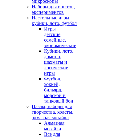
микроскопы
Наборы для опытов,
экспериментов
Настольные игры,
кубики, лото, футбол
Игры
детские,
семейные,
экономические
Кубики, лото,
домино,
шахматы и
логические
игры
Футбол,
хоккей,
бильярд,
морской и
танковый бои
Пазлы, наборы для
творчества, холсты,
алмазная мозайка
Алмазная
мозайка
Все для