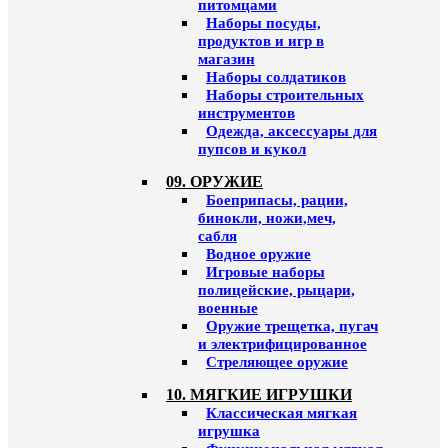
питомцами
Наборы посуды,
продуктов и игр в
магазин
Наборы солдатиков
Наборы строительных
инструментов
Одежда, аксессуары для
пупсов и кукол
09. ОРУЖИЕ
Боеприпасы, рации,
бинокли, ножи,меч,
сабля
Водное оружие
Игровые наборы
полицейские, рыцари,
военные
Оружие трещетка, пугач
и электрифицированное
Стреляющее оружие
10. МЯГКИЕ ИГРУШКИ
Классическая мягкая
игрушка