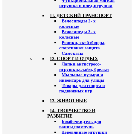
Функциональная мягкая
игрушка и плед-игрушка
11. ДЕТСКИЙ ТРАНСПОРТ
Велосипеды 2- х
колесные
Велосипеды 3- х
колесные
Ролики, скейтборды,
спортивная защита
Самокаты
12. СПОРТ И ОТДЫХ
Лапки,антистресс-
игрушки,слайм, брелки
Мыльные пузыри и
инвентарь для улицы
Товары для спорта и
подвижных игр
13. ЖИВОТНЫЕ
14. ТВОРЧЕСТВО И
РАЗВИТИЕ
Бомбочки,гель для
ванны,шампунь
Деревянные игрушки