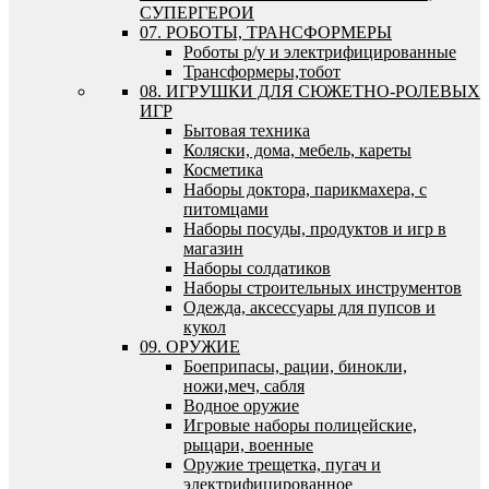
СУПЕРГЕРОИ
07. РОБОТЫ, ТРАНСФОРМЕРЫ
Роботы р/у и электрифицированные
Трансформеры,тобот
08. ИГРУШКИ ДЛЯ СЮЖЕТНО-РОЛЕВЫХ
ИГР
Бытовая техника
Коляски, дома, мебель, кареты
Косметика
Наборы доктора, парикмахера, с
питомцами
Наборы посуды, продуктов и игр в
магазин
Наборы солдатиков
Наборы строительных инструментов
Одежда, аксессуары для пупсов и
кукол
09. ОРУЖИЕ
Боеприпасы, рации, бинокли,
ножи,меч, сабля
Водное оружие
Игровые наборы полицейские,
рыцари, военные
Оружие трещетка, пугач и
электрифицированное