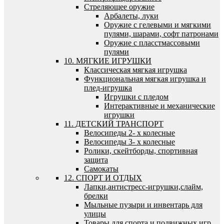
Стреляющее оружие
Арбалеты, луки
Оружие с гелевыми и мягкими
пулями, шарами, софт патронами
Оружие с пласстмассовыми
пулями
10. МЯГКИЕ ИГРУШКИ
Классическая мягкая игрушка
Функциональная мягкая игрушка и
плед-игрушка
Игрушки с пледом
Интерактивные и механические
игрушки
11. ДЕТСКИЙ ТРАНСПОРТ
Велосипеды 2- х колесные
Велосипеды 3- х колесные
Ролики, скейтборды, спортивная
защита
Самокаты
12. СПОРТ И ОТДЫХ
Лапки,антистресс-игрушки,слайм,
брелки
Мыльные пузыри и инвентарь для
улицы
Товары для спорта и подвижных игр