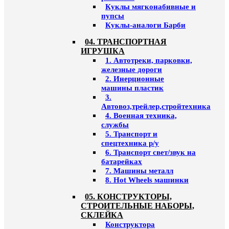
Куклы мягконабивные и
пупсы
Куклы-аналоги Барби
04. ТРАНСПОРТНАЯ
ИГРУШКА
1. Автотреки, парковки,
железные дороги
2. Инерционные
машины пластик
3.
Автовоз,трейлер,стройтехника
4. Военная техника,
службы
5. Транспорт и
спецтехника р/у
6. Транспорт свет/звук на
батарейках
7. Машины металл
8. Hot Wheels машинки
05. КОНСТРУКТОРЫ,
СТРОИТЕЛЬНЫЕ НАБОРЫ,
СКЛЕЙКА
Конструктора