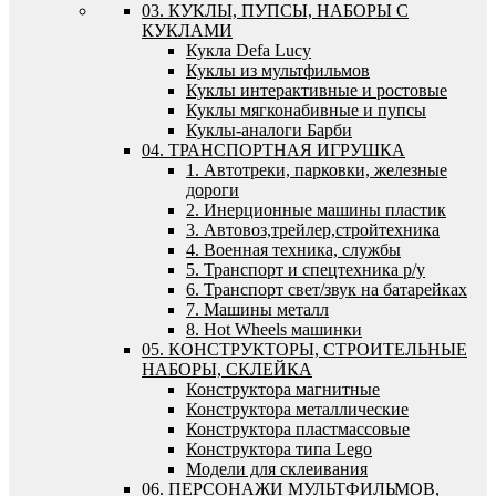
03. КУКЛЫ, ПУПСЫ, НАБОРЫ С
КУКЛАМИ
Кукла Defa Lucy
Куклы из мультфильмов
Куклы интерактивные и ростовые
Куклы мягконабивные и пупсы
Куклы-аналоги Барби
04. ТРАНСПОРТНАЯ ИГРУШКА
1. Автотреки, парковки, железные
дороги
2. Инерционные машины пластик
3. Автовоз,трейлер,стройтехника
4. Военная техника, службы
5. Транспорт и спецтехника р/у
6. Транспорт свет/звук на батарейках
7. Машины металл
8. Hot Wheels машинки
05. КОНСТРУКТОРЫ, СТРОИТЕЛЬНЫЕ
НАБОРЫ, СКЛЕЙКА
Конструктора магнитные
Конструктора металлические
Конструктора пластмассовые
Конструктора типа Lego
Модели для склеивания
06. ПЕРСОНАЖИ МУЛЬТФИЛЬМОВ,