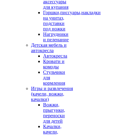
аксессуары
для купания
Горшки,писсуары,накладки
на унитаз,
подставки
под ножки
Нагрудники
и пеленание
Детская мебель и
автокресла
Автокресла
Кровати и
комоды
Стульчики
для
кормления
Игры и развлечения
(качели, вожжи,
качалки)
Вожжи,
прыгунки,
переноски
для детей
Качалки,
качели,