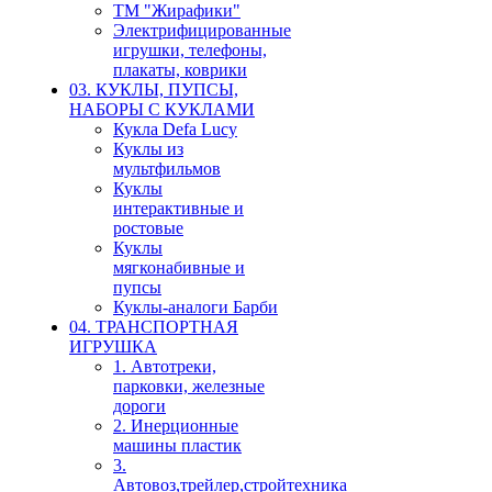
ТМ "Жирафики"
Электрифицированные
игрушки, телефоны,
плакаты, коврики
03. КУКЛЫ, ПУПСЫ,
НАБОРЫ С КУКЛАМИ
Кукла Defa Lucy
Куклы из
мультфильмов
Куклы
интерактивные и
ростовые
Куклы
мягконабивные и
пупсы
Куклы-аналоги Барби
04. ТРАНСПОРТНАЯ
ИГРУШКА
1. Автотреки,
парковки, железные
дороги
2. Инерционные
машины пластик
3.
Автовоз,трейлер,стройтехника