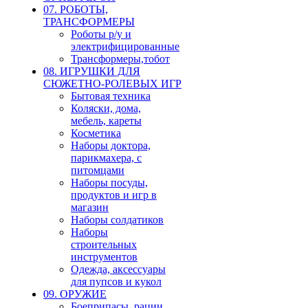
07. РОБОТЫ,
ТРАНСФОРМЕРЫ
Роботы р/у и
электрифицированные
Трансформеры,тобот
08. ИГРУШКИ ДЛЯ
СЮЖЕТНО-РОЛЕВЫХ ИГР
Бытовая техника
Коляски, дома,
мебель, кареты
Косметика
Наборы доктора,
парикмахера, с
питомцами
Наборы посуды,
продуктов и игр в
магазин
Наборы солдатиков
Наборы
строительных
инструментов
Одежда, аксессуары
для пупсов и кукол
09. ОРУЖИЕ
Боеприпасы, рации,