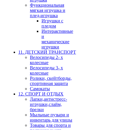
Функциональная
мягкая игрушка и
плед-игрушка
Игрушки с
пледом
Интерактивные
и
механические
игрушки
11. ДЕТСКИЙ ТРАНСПОРТ
Велосипеды 2- х
колесные
Велосипеды 3- х
колесные
Ролики, скейтборды,
спортивная защита
Самокаты
12. СПОРТ И ОТДЫХ
Лапки,антистресс-
игрушки,слайм,
брелки
Мыльные пузыри и
инвентарь для улицы
Товары для спорта и