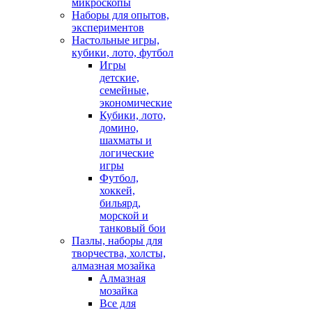
микроскопы
Наборы для опытов,
экспериментов
Настольные игры,
кубики, лото, футбол
Игры
детские,
семейные,
экономические
Кубики, лото,
домино,
шахматы и
логические
игры
Футбол,
хоккей,
бильярд,
морской и
танковый бои
Пазлы, наборы для
творчества, холсты,
алмазная мозайка
Алмазная
мозайка
Все для