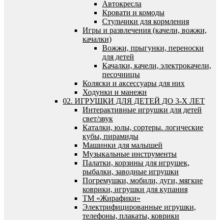
Автокресла
Кровати и комоды
Стульчики для кормления
Игры и развлечения (качели, вожжи,
качалки)
Вожжи, прыгунки, переноски
для детей
Качалки, качели, электрокачели,
песочницы
Коляски и аксессуары для них
Ходунки и манежи
02. ИГРУШКИ ДЛЯ ДЕТЕЙ ДО 3-Х ЛЕТ
Интерактивные игрушки для детей
свет/звук
Каталки, юлы, сортеры. логические
кубы, пирамиды
Машинки для малышей
Музыкальные инструменты
Палатки, корзины для игрушек,
рыбалки, заводные игрушки
Погремушки, мобили, дуги, мягкие
коврики, игрушки для купания
ТМ «Жирафики»
Электрифицированные игрушки,
телефоны, плакаты, коврики