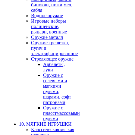
бинокли, ножи,меч,
сабля
Водное оружие
Игровые наборы
полицейские,
рыцари, военные
Оружие металл
Оружие трещетка,
пугач и
электрифицированное
Стреляющее оружие
Арбалеты,
луки
Оружие с
гелевыми и
мягкими
пулями,
шарами, софт
патронами
Оружие с
пласстмассовыми
пулями
10. МЯГКИЕ ИГРУШКИ
Классическая мягкая
игрушка