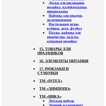
Доски для рисования,
мозайка, калейдоскопы,
микроскопы
Наборы для опытов,
экспериментов
Настольные игры,
кубики, лото, футбол
Пазлы, наборы для
творчества, холсты,
алмазная мозайка
15. ТОВАРЫ ДЛЯ
ПРАЗДНИКОВ
16. ЭЛЕМЕНТЫ ПИТАНИЯ
17. РЮКЗАКИ И
СУМОЧКИ
ТМ «INTEX»
ТМ «ЛИМПОПО»
ТМ «НИКА»
Детская мебель
Зимний ассортимент