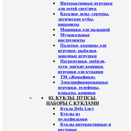
Интерактивные игрушки
для детей свет/звук
Каталки, юлы, сортеры.
логические кубы,
пирамиды
Машинки для малышей
Музыкальные
инструменты
Палатки, корзины для
игрушек, рыбалки,
заводные игрушки
Погремушки, мобили,
дуги, мягкие коврики,
игрушки для купания
ТМ «Жирафики»
Электрифицированные
игрушки, телефоны,
плакаты, коврики
03. КУКЛЫ, ПУПСЫ,
НАБОРЫ С КУКЛАМИ
Кукла Defa Lucy
Куклы из
мультфильмов
Куклы интерактивные и
ростовые