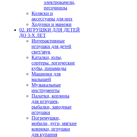
электрокачели,
песочницы
Коляски и
аксессуары для них
Ходунки и манежи
02. ИГРУШКИ ДЛЯ ДЕТЕЙ
ДО 3-Х ЛЕТ
Интерактивные
игрушки для детей
свет/звук
Каталки, юлы,
сортеры. логические
кубы, пирамиды
Машинки для
малышей
Музыкальные
инструменты
Палатки, корзины
для игрушек,
рыбалки, заводные
игрушки
Погремушки,
мобили, дуги, мягкие
коврики, игрушки
для купания