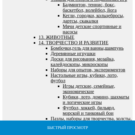
Бадминтон, теннис, бокс,
баскетбол, волейбол, йога
Кегли, городки, кольцебросы,
дартсы, скакалки
Мячи детские спортивные и
насосы
13. ЖИВОТНЫЕ
14. ТВОРЧЕСТВО И РАЗВИТИЕ
Бомбочки,гель для ванны,шампунь
Деревянные игрушки
Доски для рисования, мозайка,
калейдоскопы, микроскопы
Наборы для опытов, экспериментов
Настольные игры, кубики, лото,
футбол
Игры детские, семейные,
экономические
Кубики, лото, домино, шахматы
и логические игры
Футбол, хоккей, бильярд,
морской и танковый бои
Пазлы, наборы для творчества, холсты,
алмазная мозайка
БЫСТРЫЙ ПРОСМОТР
БЫСТРЫЙ ПРОСМОТР
БЫСТРЫЙ ПРОСМОТР
БЫСТРЫЙ ПРОСМОТР
БЫСТРЫЙ ПРОСМОТР
Алмазная мозайка
Все для лепки и моделирования