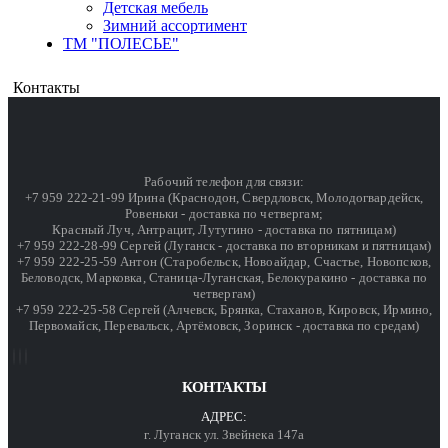
Детская мебель
Зимний ассортимент
ТМ "ПОЛЕСЬЕ"
Контакты
Рабочий телефон для связи:
+7 959 222-21-99 Ирина (Краснодон, Свердловск, Молодогвардейск,
Ровеньки - доставка по четвергам;
Красный Луч, Антрацит, Лутугино - доставка по пятницам)
+7 959 222-28-99 Сергей (Луганск - доставка по вторникам и пятницам)
+7 959 222-25-59 Антон (Старобельск, Новоайдар, Счастье, Новопсков,
Беловодск, Марковка, Станица-Луганская, Белокуракино - доставка по
четвергам)
+7 959 222-25-58 Сергей (Алчевск, Брянка, Стаханов, Кировск, Ирмино,
Первомайск, Перевальск, Артёмовск, Зоринск - доставка по средам)
КОНТАКТЫ
АДРЕС:
г. Луганск ул. Звейнека 147а