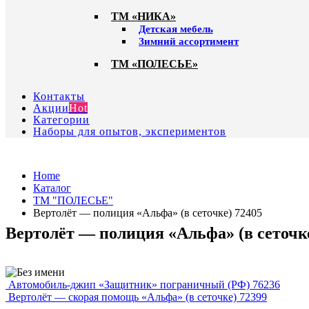
ТМ «НИКА»
Детская мебель
Зимний ассортимент
ТМ «ПОЛЕСЬЕ»
Контакты
Акции
Hot
Категории
Наборы для опытов, экспериментов
Home
Каталог
ТМ "ПОЛЕСЬЕ"
Вертолёт — полиция «Альфа» (в сеточке) 72405
Вертолёт — полиция «Альфа» (в сеточке
Автомобиль-джип «Защитник» пограничный (РФ) 76236
Вертолёт — скорая помощь «Альфа» (в сеточке) 72399