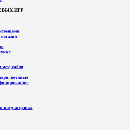
ЕВЫХ ИГР
питомцами
 магазин
ов
кукол
,меч, сабля
цари, военные
ифицированное
и плед-игрушка