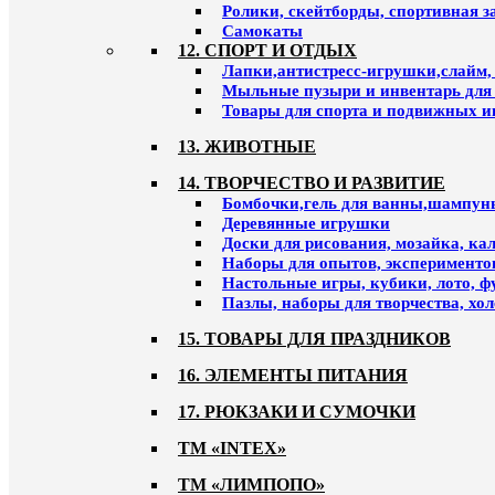
Ролики, скейтборды, спортивная 
Самокаты
12. СПОРТ И ОТДЫХ
Лапки,антистресс-игрушки,слайм,
Мыльные пузыри и инвентарь для
Товары для спорта и подвижных и
13. ЖИВОТНЫЕ
14. ТВОРЧЕСТВО И РАЗВИТИЕ
Бомбочки,гель для ванны,шампун
Деревянные игрушки
Доски для рисования, мозайка, к
Наборы для опытов, эксперименто
Настольные игры, кубики, лото, ф
Пазлы, наборы для творчества, хо
15. ТОВАРЫ ДЛЯ ПРАЗДНИКОВ
16. ЭЛЕМЕНТЫ ПИТАНИЯ
17. РЮКЗАКИ И СУМОЧКИ
ТМ «INTEX»
ТМ «ЛИМПОПО»