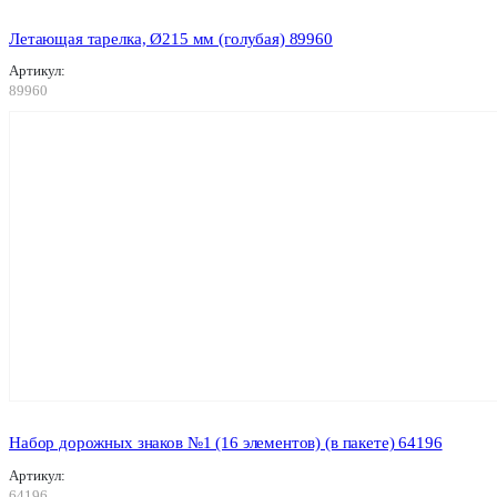
Летающая тарелка, Ø215 мм (голубая) 89960
Артикул:
89960
Набор дорожных знаков №1 (16 элементов) (в пакете) 64196
Артикул:
64196