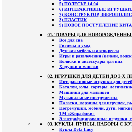
5) ПОЛЕСЬЕ 14.04
6) ИНТЕРАКТИВНЫЕ ИГРУШКИ, 
7) КОНСТРУКТОР, ЗВЕРОПОЛИС
3) ПЛАСТИК
9) НОВОЕ ПОСТУПЛЕНИЕ КИТАЙ
01. ТОВАРЫ ДЛЯ НОВОРОЖДЕННЫ
Все для сна
Гигиена и уход
Детская мебель и автокресла
Игры и развлечения (качели, вожж
Коляски и аксессуары для них
Ходунки и манежи
02. ИГРУШКИ ДЛЯ ДЕТЕЙ ДО 3-Х Л
Интерактивные игрушки для детей 
Каталки, юлы, сортеры. логическ
Машинки для малышей
Музыкальные инструменты
Палатки, корзины для игрушек, р
Погремушки, мобили, дуги, мягки
ТМ «Жирафики»
Электрифицированные игрушки, т
03. КУКЛЫ, ПУПСЫ, НАБОРЫ С К
Кукла Defa Lucy