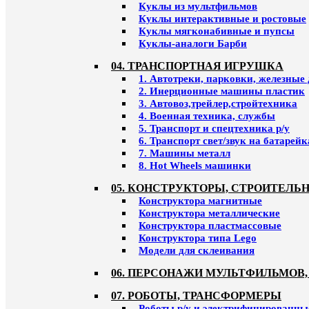
Куклы из мультфильмов
Куклы интерактивные и ростовые
Куклы мягконабивные и пупсы
Куклы-аналоги Барби
04. ТРАНСПОРТНАЯ ИГРУШКА
1. Автотреки, парковки, железные
2. Инерционные машины пластик
3. Автовоз,трейлер,стройтехника
4. Военная техника, службы
5. Транспорт и спецтехника р/у
6. Транспорт свет/звук на батарейк
7. Машины металл
8. Hot Wheels машинки
05. КОНСТРУКТОРЫ, СТРОИТЕЛЬ
Конструктора магнитные
Конструктора металлические
Конструктора пластмассовые
Конструктора типа Lego
Модели для склеивания
06. ПЕРСОНАЖИ МУЛЬТФИЛЬМОВ,
07. РОБОТЫ, ТРАНСФОРМЕРЫ
Роботы р/у и электрифицированны