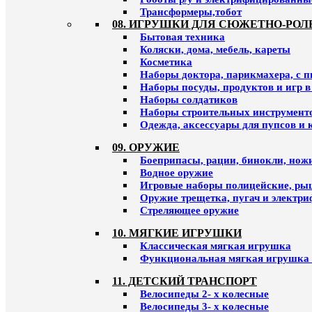
Трансформеры,тобот
08. ИГРУШКИ ДЛЯ СЮЖЕТНО-РОЛ
Бытовая техника
Коляски, дома, мебель, кареты
Косметика
Наборы доктора, парикмахера, с 
Наборы посуды, продуктов и игр в
Наборы солдатиков
Наборы строительных инструмент
Одежда, аксессуары для пупсов и 
09. ОРУЖИЕ
Боеприпасы, рации, бинокли, ножи
Водное оружие
Игровые наборы полицейские, ры
Оружие трещетка, пугач и электр
Стреляющее оружие
10. МЯГКИЕ ИГРУШКИ
Классическая мягкая игрушка
Функциональная мягкая игрушка 
11. ДЕТСКИЙ ТРАНСПОРТ
Велосипеды 2- х колесные
Велосипеды 3- х колесные