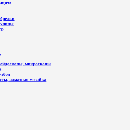
защита
 брелки
 улицы
гр
ь
алейдоскопы, микроскопы
в
утбол
лсты, алмазная мозайка