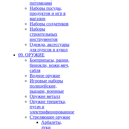
питомцами
Наборы посуды,
продуктов и игр в
магазин
Наборы солдатиков
Наборы
строительных
инструментов
Одежда, аксессуары
для пупсов и кукол
09. ОРУЖИЕ
Боеприпасы, рации,
бинокли, ножи,меч,
сабля
Водное оружие
Игровые наборы
полицейские,
рыцари, военные
Оружие металл
Оружие трещетка,
пугач и
электрифицированное
Стреляющее оружие
Арбалеты,
луки