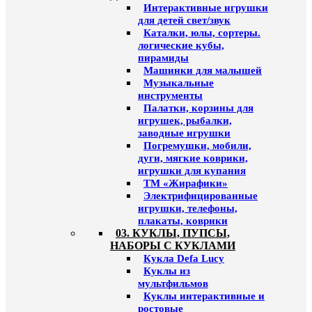
Интерактивные игрушки
для детей свет/звук
Каталки, юлы, сортеры.
логические кубы,
пирамиды
Машинки для малышей
Музыкальные
инструменты
Палатки, корзины для
игрушек, рыбалки,
заводные игрушки
Погремушки, мобили,
дуги, мягкие коврики,
игрушки для купания
ТМ «Жирафики»
Электрифицированные
игрушки, телефоны,
плакаты, коврики
03. КУКЛЫ, ПУПСЫ,
НАБОРЫ С КУКЛАМИ
Кукла Defa Lucy
Куклы из
мультфильмов
Куклы интерактивные и
ростовые