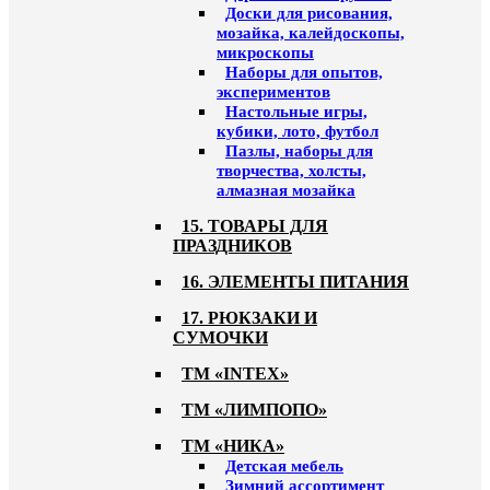
Доски для рисования,
мозайка, калейдоскопы,
микроскопы
Наборы для опытов,
экспериментов
Настольные игры,
кубики, лото, футбол
Пазлы, наборы для
творчества, холсты,
алмазная мозайка
15. ТОВАРЫ ДЛЯ
ПРАЗДНИКОВ
16. ЭЛЕМЕНТЫ ПИТАНИЯ
17. РЮКЗАКИ И
СУМОЧКИ
ТМ «INTEX»
ТМ «ЛИМПОПО»
ТМ «НИКА»
Детская мебель
Зимний ассортимент