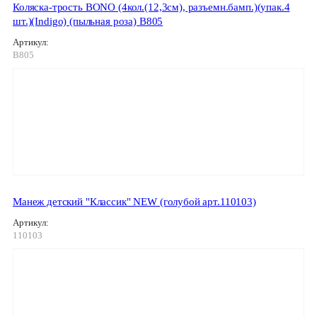
Коляска-трость BONO (4кол.(12,3см), разъемн.бамп.)(упак.4
шт.)(Indigo) (пыльная роза) B805
Артикул:
B805
Манеж детский "Классик" NEW (голубой арт.110103)
Артикул:
110103