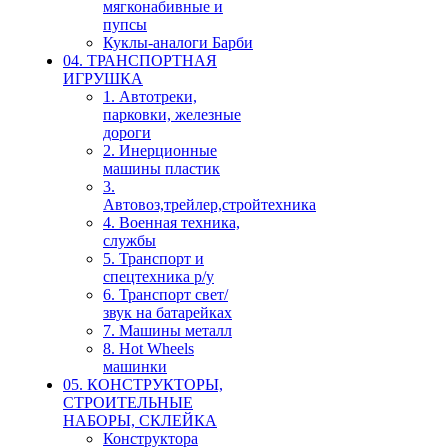
мягконабивные и
пупсы
Куклы-аналоги Барби
04. ТРАНСПОРТНАЯ
ИГРУШКА
1. Автотреки,
парковки, железные
дороги
2. Инерционные
машины пластик
3.
Автовоз,трейлер,стройтехника
4. Военная техника,
службы
5. Транспорт и
спецтехника р/у
6. Транспорт свет/
звук на батарейках
7. Машины металл
8. Hot Wheels
машинки
05. КОНСТРУКТОРЫ,
СТРОИТЕЛЬНЫЕ
НАБОРЫ, СКЛЕЙКА
Конструктора