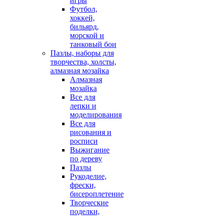
игры
Футбол,
хоккей,
бильярд,
морской и
танковый бои
Пазлы, наборы для
творчества, холсты,
алмазная мозайка
Алмазная
мозайка
Все для
лепки и
моделирования
Все для
рисования и
росписи
Выжигание
по дереву
Пазлы
Рукоделие,
фрески,
бисероплетение
Творческие
поделки,