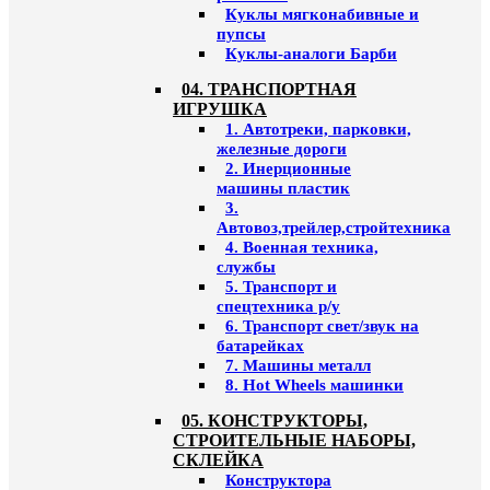
Куклы мягконабивные и
пупсы
Куклы-аналоги Барби
04. ТРАНСПОРТНАЯ
ИГРУШКА
1. Автотреки, парковки,
железные дороги
2. Инерционные
машины пластик
3.
Автовоз,трейлер,стройтехника
4. Военная техника,
службы
5. Транспорт и
спецтехника р/у
6. Транспорт свет/звук на
батарейках
7. Машины металл
8. Hot Wheels машинки
05. КОНСТРУКТОРЫ,
СТРОИТЕЛЬНЫЕ НАБОРЫ,
СКЛЕЙКА
Конструктора