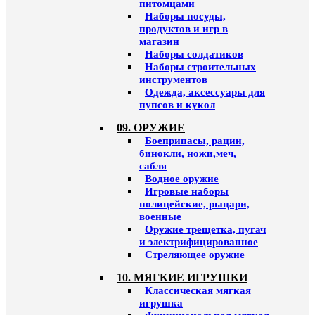
питомцами
Наборы посуды,
продуктов и игр в
магазин
Наборы солдатиков
Наборы строительных
инструментов
Одежда, аксессуары для
пупсов и кукол
09. ОРУЖИЕ
Боеприпасы, рации,
бинокли, ножи,меч,
сабля
Водное оружие
Игровые наборы
полицейские, рыцари,
военные
Оружие трещетка, пугач
и электрифицированное
Стреляющее оружие
10. МЯГКИЕ ИГРУШКИ
Классическая мягкая
игрушка