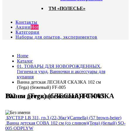
ТМ «ПОЛЕСЬЕ»
Контакты
Акции
Hot
Категории
Наборы для опытов, экспериментов
Home
Каталог
01. ТОВАРЫ ДЛЯ НОВОРОЖДЕННЫХ
,
Гигиена и уход
,
Ванночки и аксессуары для
купания
Ванна детская ЛЕСНАЯ СКАЗКА 102 см
(Tega) (бежевый) FF-005
Ванна детская ЛЕСНАЯ СКАЗКА 102 см (Tega) (бежевый) FF-005
БУСТЕР LB 311, гр.3 (22-36кг)(Carmella) (57 brown-beige)
Ванна детская СОВА 102 см (со сливом)(Tega) (белый) SO-
005 ODPLYW