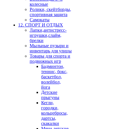
колесные
Ролики, скейтборды,
спортивная защита
Самокаты
12. СПОРТ И ОТДЫХ
Лапки,антистресс-
игрушки,слайм,
брелки
Мыльные пузыри и
инвентарь для улицы
Товары для спорта и
подвижных игр
Бадминтон,
теннис, бокс,
баскетбол,
волейбол,
йога
Детские
прыгуны
Кегли,
городки,
кольцебросы,
дартсы,
скакалки
Мячи детские