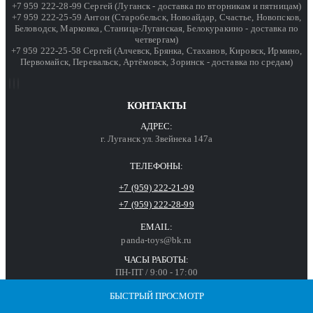
+7 959 222-28-99 Сергей (Луганск - доставка по вторникам и пятницам)
+7 959 222-25-59 Антон (Старобельск, Новоайдар, Счастье, Новопсков,
Беловодск, Марковка, Станица-Луганская, Белокуракино - доставка по
четвергам)
+7 959 222-25-58 Сергей (Алчевск, Брянка, Стаханов, Кировск, Ирмино,
Первомайск, Перевальск, Артёмовск, Зоринск - доставка по средам)
КОНТАКТЫ
АДРЕС:
г. Луганск ул. Звейнека 147а
ТЕЛЕФОНЫ:
+7 (959) 222-21-99
+7 (959) 222-28-99
EMAIL:
panda-toys@bk.ru
ЧАСЫ РАБОТЫ:
ПН-ПТ / 9:00 - 17:00
БЫСТРЫЙ ПРОСМОТР
БЫСТРЫЙ ПРОСМОТР
БЫСТРЫЙ ПРОСМОТР
БЫСТРЫЙ ПРОСМОТР
БЫСТРЫЙ ПРОСМОТР
БЫСТРЫЙ ПРОСМОТР
БЫСТРЫЙ ПРОСМОТР
БЫСТРЫЙ ПРОСМОТР
БЫСТРЫЙ ПРОСМОТР
БЫСТРЫЙ ПРОСМОТР
ПОКУПАТЕЛЯМ