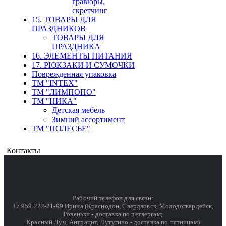
гравюры,
скретчинг
15. ТОВАРЫ ДЛЯ
ПРАЗДНИКОВ
ТОВАРЫ ДЛЯ
ПРАЗДНИКА
16. ЭЛЕМЕНТЫ ПИТАНИЯ
17. РЮКЗАКИ И СУМОЧКИ
Поврежденная упаковка
ТМ "INTEX"
ТМ "ЛИМПОПО"
ТМ "НИКА"
Детская мебель
Зимний ассортимент
ТМ "ПОЛЕСЬЕ"
Контакты
Рабочий телефон для связи:
+7 959 222-21-99 Ирина (Краснодон, Свердловск, Молодогвардейск,
Ровеньки - доставка по четвергам;
Красный Луч, Антрацит, Лутугино - доставка по пятницам)