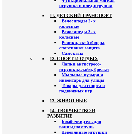
Функциональная мягкая
игрушка и плед-игрушка
11. ДЕТСКИЙ ТРАНСПОРТ
Велосипеды 2- х
колесные
Велосипеды 3- х
колесные
Ролики, скейтборды,
спортивная защита
Самокаты
12. СПОРТ И ОТДЫХ
Лапки,антистресс-
игрушки,слайм, брелки
Мыльные пузыри и
инвентарь для улицы
Товары для спорта и
подвижных игр
13. ЖИВОТНЫЕ
14. ТВОРЧЕСТВО И
РАЗВИТИЕ
Бомбочки,гель для
ванны,шампунь
Деревянные игрушки