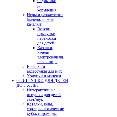
Стульчики
для
кормления
Игры и развлечения
(качели, вожжи,
качалки)
Вожжи,
прыгунки,
переноски
для детей
Качалки,
качели,
электрокачели,
песочницы
Коляски и
аксессуары для них
Ходунки и манежи
02. ИГРУШКИ ДЛЯ ДЕТЕЙ
ДО 3-Х ЛЕТ
Интерактивные
игрушки для детей
свет/звук
Каталки, юлы,
сортеры. логические
кубы, пирамиды