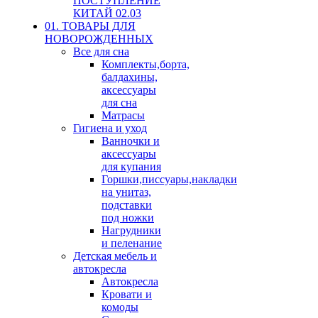
ПОСТУПЛЕНИЕ
КИТАЙ 02.03
01. ТОВАРЫ ДЛЯ
НОВОРОЖДЕННЫХ
Все для сна
Комплекты,борта,
балдахины,
аксессуары
для сна
Матрасы
Гигиена и уход
Ванночки и
аксессуары
для купания
Горшки,писсуары,накладки
на унитаз,
подставки
под ножки
Нагрудники
и пеленание
Детская мебель и
автокресла
Автокресла
Кровати и
комоды