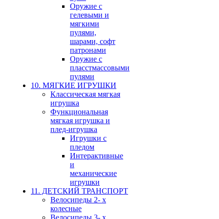
Оружие с
гелевыми и
мягкими
пулями,
шарами, софт
патронами
Оружие с
пласстмассовыми
пулями
10. МЯГКИЕ ИГРУШКИ
Классическая мягкая
игрушка
Функциональная
мягкая игрушка и
плед-игрушка
Игрушки с
пледом
Интерактивные
и
механические
игрушки
11. ДЕТСКИЙ ТРАНСПОРТ
Велосипеды 2- х
колесные
Велосипеды 3- х