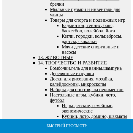
брелки
Мыльные пузыри и инвентарь для
улицы
Товары для спорта и подвижных игр
Бадминтон, теннис, бокс,
баскетбол, волейбол, йога
Кегли, городки, кольцебросы,
дартсы, скакалки
Мячи детские спортивные и
насосы
13. ЖИВОТНЫЕ
14. ТВОРЧЕСТВО И РАЗВИТИЕ
Бомбочки,гель для ванны,шампунь
Деревянные игрушки
Доски для рисования, мозайка,
калейдоскопы, микроскопы
Наборы для опытов, экспериментов
Настольные игры, кубики, лото,
футбол
Игры детские, семейные,
экономические
Кубики, лото, домино, шахматы
и логические игры
БЫСТРЫЙ ПРОСМОТР
БЫСТРЫЙ ПРОСМОТР
БЫСТРЫЙ ПРОСМОТР
БЫСТРЫЙ ПРОСМОТР
БЫСТРЫЙ ПРОСМОТР
Футбол, хоккей, бильярд,
морской и танковый бои