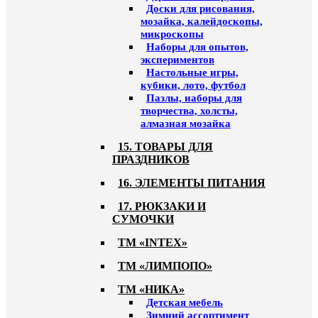
Доски для рисования,
мозайка, калейдоскопы,
микроскопы
Наборы для опытов,
экспериментов
Настольные игры,
кубики, лото, футбол
Пазлы, наборы для
творчества, холсты,
алмазная мозайка
15. ТОВАРЫ ДЛЯ
ПРАЗДНИКОВ
16. ЭЛЕМЕНТЫ ПИТАНИЯ
17. РЮКЗАКИ И
СУМОЧКИ
ТМ «INTEX»
ТМ «ЛИМПОПО»
ТМ «НИКА»
Детская мебель
Зимний ассортимент