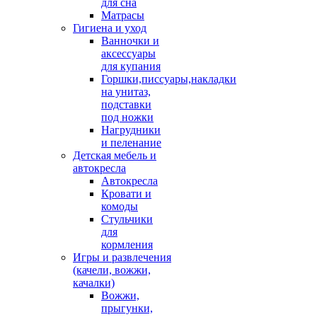
для сна
Матрасы
Гигиена и уход
Ванночки и
аксессуары
для купания
Горшки,писсуары,накладки
на унитаз,
подставки
под ножки
Нагрудники
и пеленание
Детская мебель и
автокресла
Автокресла
Кровати и
комоды
Стульчики
для
кормления
Игры и развлечения
(качели, вожжи,
качалки)
Вожжи,
прыгунки,