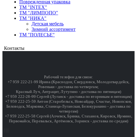
Поврежденная упаковка
ТМ "INTEX"
ТМ "ЛИМПОПО"
ТМ "НИКА"
Детская мебель
Зимний ассортимент
ТМ "ПОЛЕСЬЕ"
Контакты
Рабочий телефон для связи:
+7 959 222-21-99 Ирина (Краснодон, Свердловск, Молодогвардейск,
Ровеньки - доставка по четвергам;
Красный Луч, Антрацит, Лутугино - доставка по пятницам)
+7 959 222-28-99 Сергей (Луганск - доставка по вторникам и пятницам)
+7 959 222-25-59 Антон (Старобельск, Новоайдар, Счастье, Новопсков,
Беловодск, Марковка, Станица-Луганская, Белокуракино - доставка по
четвергам)
+7 959 222-25-58 Сергей (Алчевск, Брянка, Стаханов, Кировск, Ирмино,
Первомайск, Перевальск, Артёмовск, Зоринск - доставка по средам)