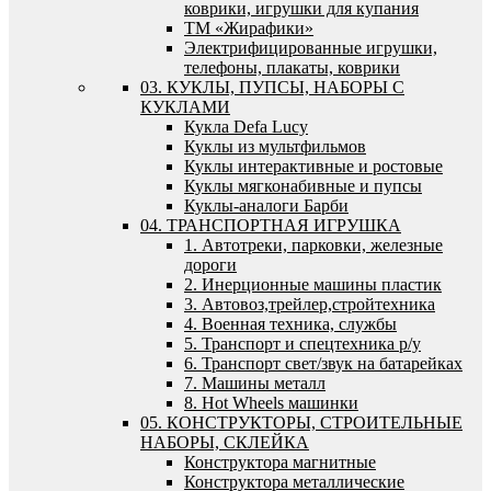
коврики, игрушки для купания
ТМ «Жирафики»
Электрифицированные игрушки,
телефоны, плакаты, коврики
03. КУКЛЫ, ПУПСЫ, НАБОРЫ С
КУКЛАМИ
Кукла Defa Lucy
Куклы из мультфильмов
Куклы интерактивные и ростовые
Куклы мягконабивные и пупсы
Куклы-аналоги Барби
04. ТРАНСПОРТНАЯ ИГРУШКА
1. Автотреки, парковки, железные
дороги
2. Инерционные машины пластик
3. Автовоз,трейлер,стройтехника
4. Военная техника, службы
5. Транспорт и спецтехника р/у
6. Транспорт свет/звук на батарейках
7. Машины металл
8. Hot Wheels машинки
05. КОНСТРУКТОРЫ, СТРОИТЕЛЬНЫЕ
НАБОРЫ, СКЛЕЙКА
Конструктора магнитные
Конструктора металлические