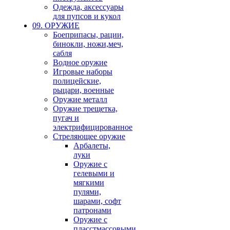
Одежда, аксессуары
для пупсов и кукол
09. ОРУЖИЕ
Боеприпасы, рации,
бинокли, ножи,меч,
сабля
Водное оружие
Игровые наборы
полицейские,
рыцари, военные
Оружие металл
Оружие трещетка,
пугач и
электрифицированное
Стреляющее оружие
Арбалеты,
луки
Оружие с
гелевыми и
мягкими
пулями,
шарами, софт
патронами
Оружие с
пласстмассовыми