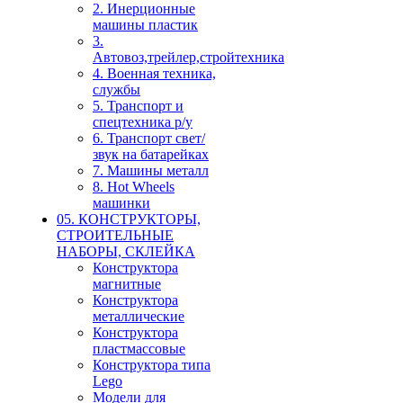
2. Инерционные
машины пластик
3.
Автовоз,трейлер,стройтехника
4. Военная техника,
службы
5. Транспорт и
спецтехника р/у
6. Транспорт свет/
звук на батарейках
7. Машины металл
8. Hot Wheels
машинки
05. КОНСТРУКТОРЫ,
СТРОИТЕЛЬНЫЕ
НАБОРЫ, СКЛЕЙКА
Конструктора
магнитные
Конструктора
металлические
Конструктора
пластмассовые
Конструктора типа
Lego
Модели для