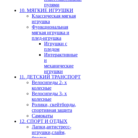
пулями
10. МЯГКИЕ ИГРУШКИ
Классическая мягкая
игрушка
Функциональная
мягкая игрушка и
плед-игрушка
Игрушки с
пледом
Интерактивные
и
механические
игрушки
11. ДЕТСКИЙ ТРАНСПОРТ
Велосипеды 2- х
колесные
Велосипеды 3- х
колесные
Ролики, скейтборды,
спортивная защита
Самокаты
12. СПОРТ И ОТДЫХ
Лапки,антистресс-
игрушки,слайм,
брелки