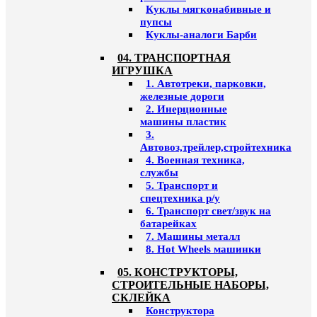
Куклы мягконабивные и
пупсы
Куклы-аналоги Барби
04. ТРАНСПОРТНАЯ
ИГРУШКА
1. Автотреки, парковки,
железные дороги
2. Инерционные
машины пластик
3.
Автовоз,трейлер,стройтехника
4. Военная техника,
службы
5. Транспорт и
спецтехника р/у
6. Транспорт свет/звук на
батарейках
7. Машины металл
8. Hot Wheels машинки
05. КОНСТРУКТОРЫ,
СТРОИТЕЛЬНЫЕ НАБОРЫ,
СКЛЕЙКА
Конструктора