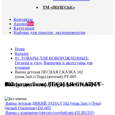
ТМ «ПОЛЕСЬЕ»
Контакты
Акции
Hot
Категории
Наборы для опытов, экспериментов
Home
Каталог
01. ТОВАРЫ ДЛЯ НОВОРОЖДЕННЫХ
,
Гигиена и уход
,
Ванночки и аксессуары для
купания
Ванна детская ЛЕСНАЯ СКАЗКА 102
(упак.5шт.) (Tega) (желтый) FF-005
Ванна детская ЛЕСНАЯ СКАЗКА 102 (упак.5шт.) (Tega) (желтый) FF-005
Ванна детская ДИКИЙ ЗАПАД 102 (упак.5шт.) (Tega)
(белый Оленeнок) DZ-005
Ванна с клапаном (светло-голубой арт.431301331)