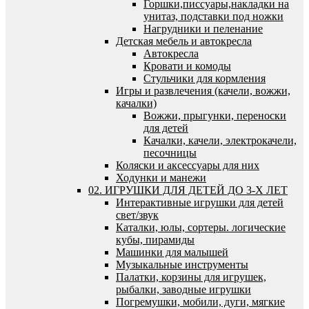
Горшки,писсуары,накладки на
унитаз, подставки под ножки
Нагрудники и пеленание
Детская мебель и автокресла
Автокресла
Кровати и комоды
Стульчики для кормления
Игры и развлечения (качели, вожжи,
качалки)
Вожжи, прыгунки, переноски
для детей
Качалки, качели, электрокачели,
песочницы
Коляски и аксессуары для них
Ходунки и манежи
02. ИГРУШКИ ДЛЯ ДЕТЕЙ ДО 3-Х ЛЕТ
Интерактивные игрушки для детей
свет/звук
Каталки, юлы, сортеры. логические
кубы, пирамиды
Машинки для малышей
Музыкальные инструменты
Палатки, корзины для игрушек,
рыбалки, заводные игрушки
Погремушки, мобили, дуги, мягкие