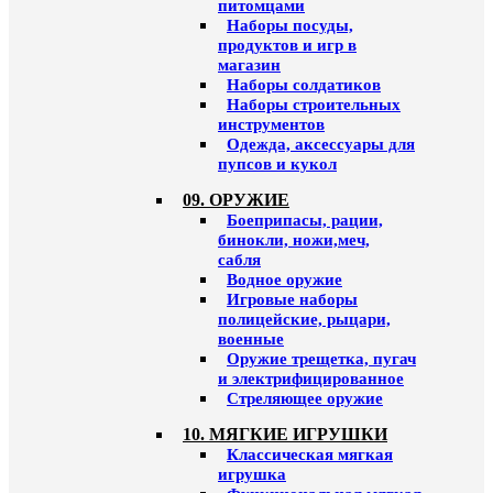
питомцами
Наборы посуды,
продуктов и игр в
магазин
Наборы солдатиков
Наборы строительных
инструментов
Одежда, аксессуары для
пупсов и кукол
09. ОРУЖИЕ
Боеприпасы, рации,
бинокли, ножи,меч,
сабля
Водное оружие
Игровые наборы
полицейские, рыцари,
военные
Оружие трещетка, пугач
и электрифицированное
Стреляющее оружие
10. МЯГКИЕ ИГРУШКИ
Классическая мягкая
игрушка