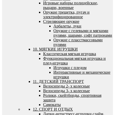
Игровые наборы полицейские,
рыцари, военные
Оружие трещетка, пугач и
электрифицированное
Стреляющее оружие
Арбалеты, луки
Оружие с гелевыми и мягкими
пулями, шарами, софт патронами
Оружие с пласстмассовыми
пулями
10. МЯГКИЕ ИГРУШКИ
Классическая мягкая игрушка
Функциональная мягкая игрушка и
плед-игрушка
Игрушки с пледом
Интерактивные и механические
игрушки
11. ДЕТСКИЙ ТРАНСПОРТ
Велосипеды 2- х колесные
Велосипеды 3- х колесные
Ролики, скейтборды, спортивная
защита
Самокаты
12. СПОРТ И ОТДЫХ
Лапки,антистресс-игрушки,слайм,