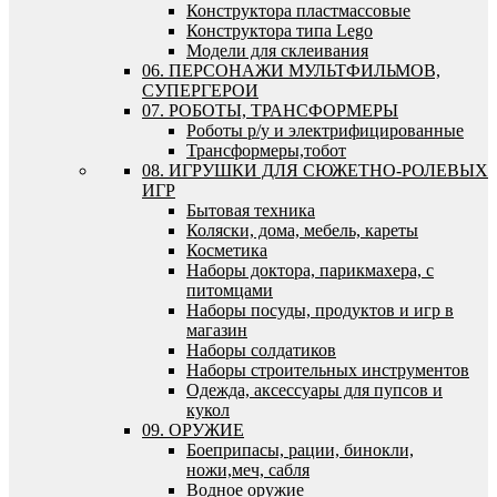
Конструктора пластмассовые
Конструктора типа Lego
Модели для склеивания
06. ПЕРСОНАЖИ МУЛЬТФИЛЬМОВ,
СУПЕРГЕРОИ
07. РОБОТЫ, ТРАНСФОРМЕРЫ
Роботы р/у и электрифицированные
Трансформеры,тобот
08. ИГРУШКИ ДЛЯ СЮЖЕТНО-РОЛЕВЫХ
ИГР
Бытовая техника
Коляски, дома, мебель, кареты
Косметика
Наборы доктора, парикмахера, с
питомцами
Наборы посуды, продуктов и игр в
магазин
Наборы солдатиков
Наборы строительных инструментов
Одежда, аксессуары для пупсов и
кукол
09. ОРУЖИЕ
Боеприпасы, рации, бинокли,
ножи,меч, сабля
Водное оружие