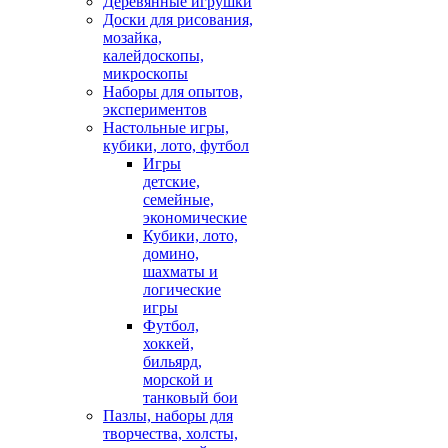
Деревянные игрушки
Доски для рисования,
мозайка,
калейдоскопы,
микроскопы
Наборы для опытов,
экспериментов
Настольные игры,
кубики, лото, футбол
Игры
детские,
семейные,
экономические
Кубики, лото,
домино,
шахматы и
логические
игры
Футбол,
хоккей,
бильярд,
морской и
танковый бои
Пазлы, наборы для
творчества, холсты,