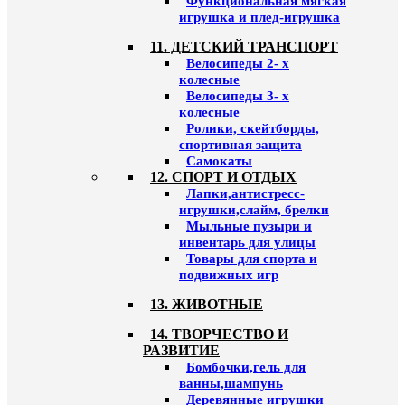
Функциональная мягкая
игрушка и плед-игрушка
11. ДЕТСКИЙ ТРАНСПОРТ
Велосипеды 2- х
колесные
Велосипеды 3- х
колесные
Ролики, скейтборды,
спортивная защита
Самокаты
12. СПОРТ И ОТДЫХ
Лапки,антистресс-
игрушки,слайм, брелки
Мыльные пузыри и
инвентарь для улицы
Товары для спорта и
подвижных игр
13. ЖИВОТНЫЕ
14. ТВОРЧЕСТВО И
РАЗВИТИЕ
Бомбочки,гель для
ванны,шампунь
Деревянные игрушки