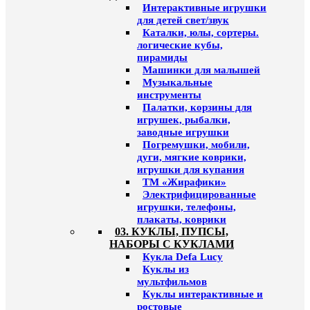
Интерактивные игрушки
для детей свет/звук
Каталки, юлы, сортеры.
логические кубы,
пирамиды
Машинки для малышей
Музыкальные
инструменты
Палатки, корзины для
игрушек, рыбалки,
заводные игрушки
Погремушки, мобили,
дуги, мягкие коврики,
игрушки для купания
ТМ «Жирафики»
Электрифицированные
игрушки, телефоны,
плакаты, коврики
03. КУКЛЫ, ПУПСЫ,
НАБОРЫ С КУКЛАМИ
Кукла Defa Lucy
Куклы из
мультфильмов
Куклы интерактивные и
ростовые