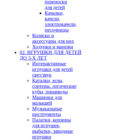
переноски
для детей
Качалки,
качели,
электрокачели,
песочницы
Коляски и
аксессуары для них
Ходунки и манежи
02. ИГРУШКИ ДЛЯ ДЕТЕЙ
ДО 3-Х ЛЕТ
Интерактивные
игрушки для детей
свет/звук
Каталки, юлы,
сортеры. логические
кубы, пирамиды
Машинки для
малышей
Музыкальные
инструменты
Палатки, корзины
для игрушек,
рыбалки, заводные
игрушки