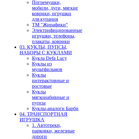
Погремушки,
мобили, дуги, мягкие
коврики, игрушки
для купания
ТМ "Жирафики"
Электрифицированные
игрушки, телефоны,
плакаты, коврики
03. КУКЛЫ, ПУПСЫ,
НАБОРЫ С КУКЛАМИ
Кукла Defa Lucy
Куклы из
мультфильмов
Куклы
интерактивные и
ростовые
Куклы
мягконабивные и
пупсы
Куклы-аналоги Барби
04. ТРАНСПОРТНАЯ
ИГРУШКА
1. Автотреки,
парковки, железные
дороги