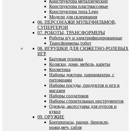
Конструктора металлические
Конструктора пластмассовые
Конструктора типа Lego
Модели для склеивания
06. ПЕРСОНАЖИ МУЛЬТФИЛЬМОВ,
СУПЕРГЕРОИ
07. РОБОТЫ, ТРАНСФОРМЕРЫ
Роботы р/у и электрифицированные
Трансформеры,тобот
08. ИГРУШКИ ДЛЯ СЮЖЕТНО-РОЛЕВЫХ
ИГР
Бытовая техника
Коляски, дома, мебель, кареты
Косметика
Наборы доктора, парикмахера, с
питомцами
Наборы посуды, продуктов и игр в
магазин
Наборы солдатиков
Наборы строительных инструментов
Одежда, аксессуары для пупсов и
кукол
09. ОРУЖИЕ
Боеприпасы, рации, бинокли,
ножи,меч, сабля