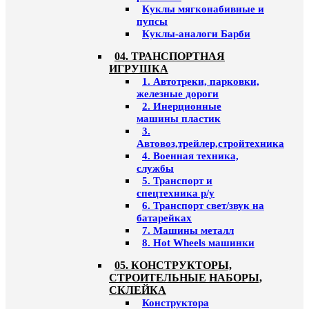
Куклы мягконабивные и
пупсы
Куклы-аналоги Барби
04. ТРАНСПОРТНАЯ
ИГРУШКА
1. Автотреки, парковки,
железные дороги
2. Инерционные
машины пластик
3.
Автовоз,трейлер,стройтехника
4. Военная техника,
службы
5. Транспорт и
спецтехника р/у
6. Транспорт свет/звук на
батарейках
7. Машины металл
8. Hot Wheels машинки
05. КОНСТРУКТОРЫ,
СТРОИТЕЛЬНЫЕ НАБОРЫ,
СКЛЕЙКА
Конструктора