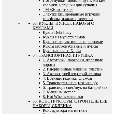
Погремушки, мобили, дуги, мягкие
коврики, игрушки для купания
ТМ «Жирафики»
Электрифицированные игрушки,
телефоны, плакаты, коврики
03. КУКЛЫ, ПУПСЫ, НАБОРЫ С
КУКЛАМИ
Кукла Defa Lucy
Куклы из мультфильмов
Куклы интерактивные и ростовые
Куклы мягконабивные и пупсы
Куклы-аналоги Барби
04. ТРАНСПОРТНАЯ ИГРУШКА
1. Автотреки, парковки, железные
дороги
2. Инерционные машины пластик
3. Автовоз,трейлер,стройтехника
4. Военная техника, службы
5. Транспорт и спецтехника р/у
6. Транспорт свет/звук на батарейках
7. Машины металл
8. Hot Wheels машинки
05. КОНСТРУКТОРЫ, СТРОИТЕЛЬНЫЕ
НАБОРЫ, СКЛЕЙКА
Конструктора магнитные