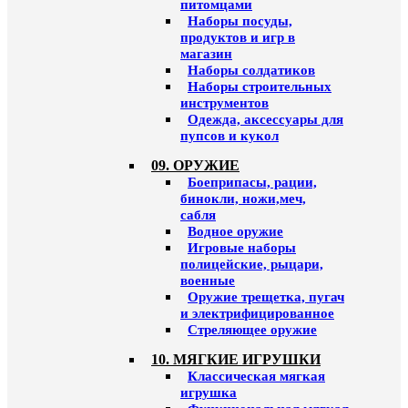
питомцами
Наборы посуды,
продуктов и игр в
магазин
Наборы солдатиков
Наборы строительных
инструментов
Одежда, аксессуары для
пупсов и кукол
09. ОРУЖИЕ
Боеприпасы, рации,
бинокли, ножи,меч,
сабля
Водное оружие
Игровые наборы
полицейские, рыцари,
военные
Оружие трещетка, пугач
и электрифицированное
Стреляющее оружие
10. МЯГКИЕ ИГРУШКИ
Классическая мягкая
игрушка