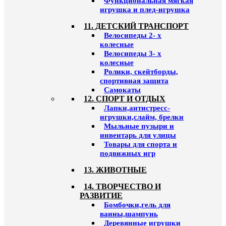
Функциональная мягкая
игрушка и плед-игрушка
11. ДЕТСКИЙ ТРАНСПОРТ
Велосипеды 2- х
колесные
Велосипеды 3- х
колесные
Ролики, скейтборды,
спортивная защита
Самокаты
12. СПОРТ И ОТДЫХ
Лапки,антистресс-
игрушки,слайм, брелки
Мыльные пузыри и
инвентарь для улицы
Товары для спорта и
подвижных игр
13. ЖИВОТНЫЕ
14. ТВОРЧЕСТВО И
РАЗВИТИЕ
Бомбочки,гель для
ванны,шампунь
Деревянные игрушки