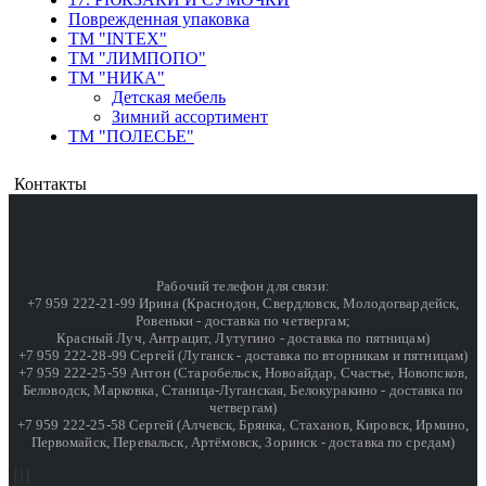
Поврежденная упаковка
ТМ "INTEX"
ТМ "ЛИМПОПО"
ТМ "НИКА"
Детская мебель
Зимний ассортимент
ТМ "ПОЛЕСЬЕ"
Контакты
Рабочий телефон для связи:
+7 959 222-21-99 Ирина (Краснодон, Свердловск, Молодогвардейск,
Ровеньки - доставка по четвергам;
Красный Луч, Антрацит, Лутугино - доставка по пятницам)
+7 959 222-28-99 Сергей (Луганск - доставка по вторникам и пятницам)
+7 959 222-25-59 Антон (Старобельск, Новоайдар, Счастье, Новопсков,
Беловодск, Марковка, Станица-Луганская, Белокуракино - доставка по
четвергам)
+7 959 222-25-58 Сергей (Алчевск, Брянка, Стаханов, Кировск, Ирмино,
Первомайск, Перевальск, Артёмовск, Зоринск - доставка по средам)