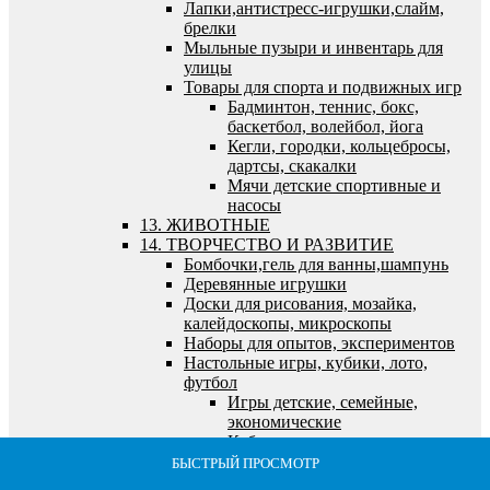
Лапки,антистресс-игрушки,слайм,
брелки
Мыльные пузыри и инвентарь для
улицы
Товары для спорта и подвижных игр
Бадминтон, теннис, бокс,
баскетбол, волейбол, йога
Кегли, городки, кольцебросы,
дартсы, скакалки
Мячи детские спортивные и
насосы
13. ЖИВОТНЫЕ
14. ТВОРЧЕСТВО И РАЗВИТИЕ
Бомбочки,гель для ванны,шампунь
Деревянные игрушки
Доски для рисования, мозайка,
калейдоскопы, микроскопы
Наборы для опытов, экспериментов
Настольные игры, кубики, лото,
футбол
Игры детские, семейные,
экономические
Кубики, лото, домино, шахматы
и логические игры
БЫСТРЫЙ ПРОСМОТР
БЫСТРЫЙ ПРОСМОТР
БЫСТРЫЙ ПРОСМОТР
БЫСТРЫЙ ПРОСМОТР
БЫСТРЫЙ ПРОСМОТР
Футбол, хоккей, бильярд,