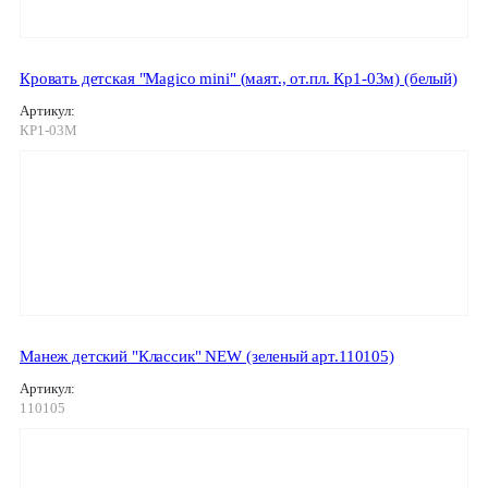
Кровать детская "Magico mini" (маят., от.пл. Кр1-03м) (белый)
Артикул:
КР1-03М
Манеж детский "Классик" NEW (зеленый арт.110105)
Артикул:
110105