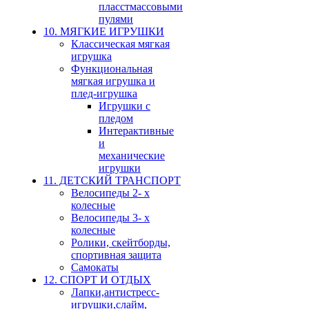
пласстмассовыми
пулями
10. МЯГКИЕ ИГРУШКИ
Классическая мягкая
игрушка
Функциональная
мягкая игрушка и
плед-игрушка
Игрушки с
пледом
Интерактивные
и
механические
игрушки
11. ДЕТСКИЙ ТРАНСПОРТ
Велосипеды 2- х
колесные
Велосипеды 3- х
колесные
Ролики, скейтборды,
спортивная защита
Самокаты
12. СПОРТ И ОТДЫХ
Лапки,антистресс-
игрушки,слайм,