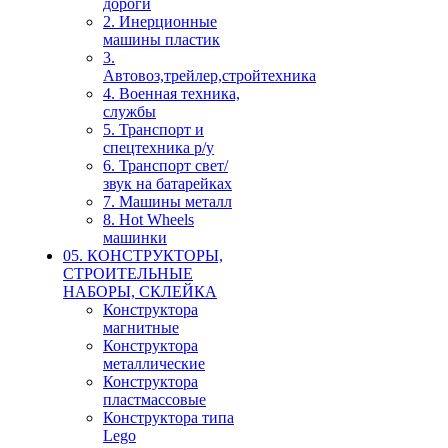
дороги
2. Инерционные
машины пластик
3.
Автовоз,трейлер,стройтехника
4. Военная техника,
службы
5. Транспорт и
спецтехника р/у
6. Транспорт свет/
звук на батарейках
7. Машины металл
8. Hot Wheels
машинки
05. КОНСТРУКТОРЫ,
СТРОИТЕЛЬНЫЕ
НАБОРЫ, СКЛЕЙКА
Конструктора
магнитные
Конструктора
металлические
Конструктора
пластмассовые
Конструктора типа
Lego