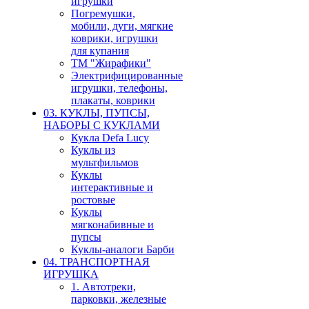
игрушки
Погремушки,
мобили, дуги, мягкие
коврики, игрушки
для купания
ТМ "Жирафики"
Электрифицированные
игрушки, телефоны,
плакаты, коврики
03. КУКЛЫ, ПУПСЫ,
НАБОРЫ С КУКЛАМИ
Кукла Defa Lucy
Куклы из
мультфильмов
Куклы
интерактивные и
ростовые
Куклы
мягконабивные и
пупсы
Куклы-аналоги Барби
04. ТРАНСПОРТНАЯ
ИГРУШКА
1. Автотреки,
парковки, железные