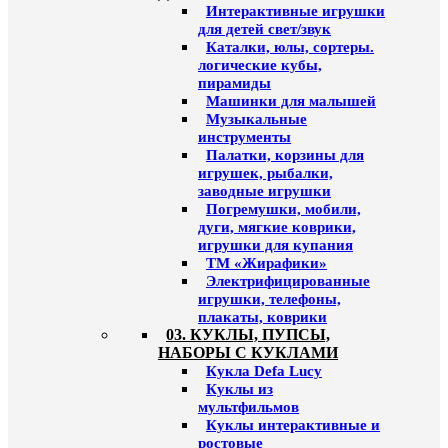
Интерактивные игрушки
для детей свет/звук
Каталки, юлы, сортеры.
логические кубы,
пирамиды
Машинки для малышей
Музыкальные
инструменты
Палатки, корзины для
игрушек, рыбалки,
заводные игрушки
Погремушки, мобили,
дуги, мягкие коврики,
игрушки для купания
ТМ «Жирафики»
Электрифицированные
игрушки, телефоны,
плакаты, коврики
03. КУКЛЫ, ПУПСЫ,
НАБОРЫ С КУКЛАМИ
Кукла Defa Lucy
Куклы из
мультфильмов
Куклы интерактивные и
ростовые