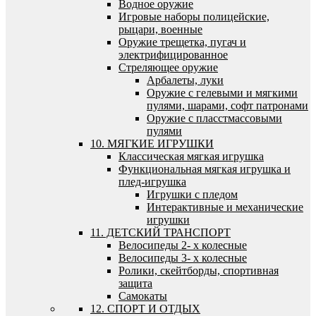
Водное оружие
Игровые наборы полицейские,
рыцари, военные
Оружие трещетка, пугач и
электрифицированное
Стреляющее оружие
Арбалеты, луки
Оружие с гелевыми и мягкими
пулями, шарами, софт патронами
Оружие с пласстмассовыми
пулями
10. МЯГКИЕ ИГРУШКИ
Классическая мягкая игрушка
Функциональная мягкая игрушка и
плед-игрушка
Игрушки с пледом
Интерактивные и механические
игрушки
11. ДЕТСКИЙ ТРАНСПОРТ
Велосипеды 2- х колесные
Велосипеды 3- х колесные
Ролики, скейтборды, спортивная
защита
Самокаты
12. СПОРТ И ОТДЫХ