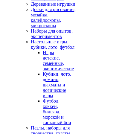
Деревянные игрушки
Доски для рисования,
мозайка,
калейдоскопы,
микроскопы
Наборы для опытов,
экспериментов
Настольные игры,
кубики, лото, футбол
Игры
детские,
семейные,
экономические
Кубики, лото,
домино,
шахматы и
логические
игры
Футбол,
хоккей,
бильярд,
морской и
танковый бои
Пазлы, наборы для
творчества, холсты,