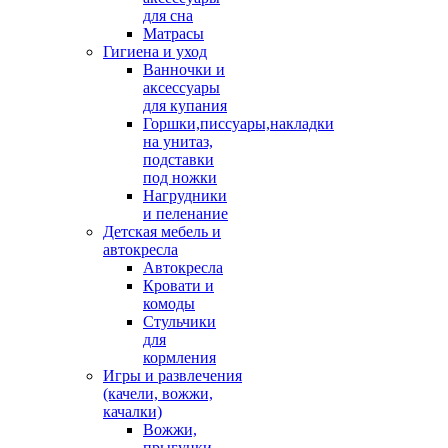
для сна
Матрасы
Гигиена и уход
Ванночки и
аксессуары
для купания
Горшки,писсуары,накладки
на унитаз,
подставки
под ножки
Нагрудники
и пеленание
Детская мебель и
автокресла
Автокресла
Кровати и
комоды
Стульчики
для
кормления
Игры и развлечения
(качели, вожжи,
качалки)
Вожжи,
прыгунки,