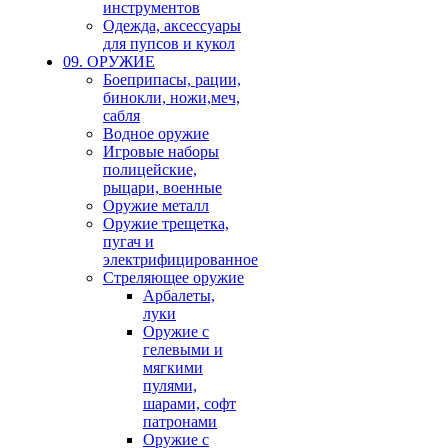
инструментов
Одежда, аксессуары
для пупсов и кукол
09. ОРУЖИЕ
Боеприпасы, рации,
бинокли, ножи,меч,
сабля
Водное оружие
Игровые наборы
полицейские,
рыцари, военные
Оружие металл
Оружие трещетка,
пугач и
электрифицированное
Стреляющее оружие
Арбалеты,
луки
Оружие с
гелевыми и
мягкими
пулями,
шарами, софт
патронами
Оружие с