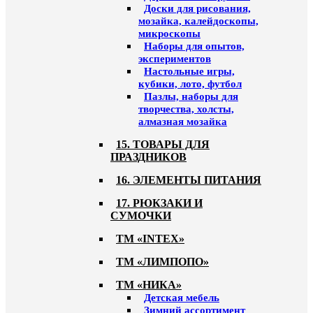
Доски для рисования,
мозайка, калейдоскопы,
микроскопы
Наборы для опытов,
экспериментов
Настольные игры,
кубики, лото, футбол
Пазлы, наборы для
творчества, холсты,
алмазная мозайка
15. ТОВАРЫ ДЛЯ
ПРАЗДНИКОВ
16. ЭЛЕМЕНТЫ ПИТАНИЯ
17. РЮКЗАКИ И
СУМОЧКИ
ТМ «INTEX»
ТМ «ЛИМПОПО»
ТМ «НИКА»
Детская мебель
Зимний ассортимент