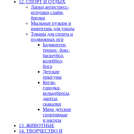
12. СПОРТ И ОТДЫХ
Лапки,антистресс-
игрушки,слайм,
брелки
Мыльные пузыри и
инвентарь для улицы
Товары для спорта и
подвижных игр
Бадминтон,
теннис, бокс,
баскетбол,
волейбол,
йога
Детские
прыгуны
Кегли,
городки,
кольцебросы,
дартсы,
скакалки
Мячи детские
спортивные
и насосы
13. ЖИВОТНЫЕ
14. ТВОРЧЕСТВО И