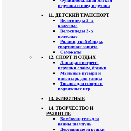
Функциональная мягкая
игрушка и плед-игрушка
11. ДЕТСКИЙ ТРАНСПОРТ
Велосипеды 2- х
колесные
Велосипеды 3- х
колесные
Ролики, скейтборды,
спортивная защита
Самокаты
12. СПОРТ И ОТДЫХ
Лапки,антистресс-
игрушки,слайм, брелки
Мыльные пузыри и
инвентарь для улицы
Товары для спорта и
подвижных игр
13. ЖИВОТНЫЕ
14. ТВОРЧЕСТВО И
РАЗВИТИЕ
Бомбочки,гель для
ванны,шампунь
Деревянные игрушки