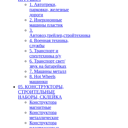
1. Автотреки,
парковки, железные
дороги
2. Инерционные
машины пластик
3.
Автовоз,трейлер,стройтехника
4. Военная техника,
службы
5. Транспорт и
спецтехника р/у
6. Транспорт свет/
звук на батарейках
7. Машины металл
8. Hot Wheels
машинки
05. КОНСТРУКТОРЫ,
СТРОИТЕЛЬНЫЕ
НАБОРЫ, СКЛЕЙКА
Конструктора
магнитные
Конструктора
металлические
Конструктора
пластмассовые