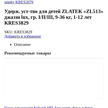
smoky KRES2079
Удерж. уст-тво для детей ZLATEK «ZL513»
джаззи lux, гр. I/II/III, 9-36 кг, 1-12 лет
KRES3829
SKU:
KRES3829
Добавить в избранное
Описание
Рекомендуемые товары
Горка для купания Kidwick МП Аква мини, фиол.-т.фиол.