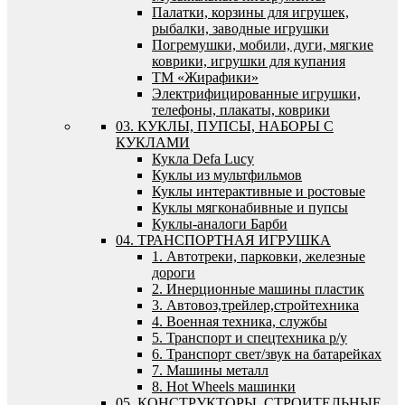
Палатки, корзины для игрушек,
рыбалки, заводные игрушки
Погремушки, мобили, дуги, мягкие
коврики, игрушки для купания
ТМ «Жирафики»
Электрифицированные игрушки,
телефоны, плакаты, коврики
03. КУКЛЫ, ПУПСЫ, НАБОРЫ С
КУКЛАМИ
Кукла Defa Lucy
Куклы из мультфильмов
Куклы интерактивные и ростовые
Куклы мягконабивные и пупсы
Куклы-аналоги Барби
04. ТРАНСПОРТНАЯ ИГРУШКА
1. Автотреки, парковки, железные
дороги
2. Инерционные машины пластик
3. Автовоз,трейлер,стройтехника
4. Военная техника, службы
5. Транспорт и спецтехника р/у
6. Транспорт свет/звук на батарейках
7. Машины металл
8. Hot Wheels машинки
05. КОНСТРУКТОРЫ, СТРОИТЕЛЬНЫЕ