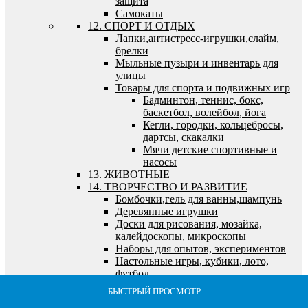
защита
Самокаты
12. СПОРТ И ОТДЫХ
Лапки,антистресс-игрушки,слайм,
брелки
Мыльные пузыри и инвентарь для
улицы
Товары для спорта и подвижных игр
Бадминтон, теннис, бокс,
баскетбол, волейбол, йога
Кегли, городки, кольцебросы,
дартсы, скакалки
Мячи детские спортивные и
насосы
13. ЖИВОТНЫЕ
14. ТВОРЧЕСТВО И РАЗВИТИЕ
Бомбочки,гель для ванны,шампунь
Деревянные игрушки
Доски для рисования, мозайка,
калейдоскопы, микроскопы
Наборы для опытов, экспериментов
Настольные игры, кубики, лото,
футбол
Игры детские, семейные,
БЫСТРЫЙ ПРОСМОТР
БЫСТРЫЙ ПРОСМОТР
БЫСТРЫЙ ПРОСМОТР
БЫСТРЫЙ ПРОСМОТР
БЫСТРЫЙ ПРОСМОТР
экономические