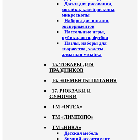
Доски для рисования,
мозайка, калейдоскопы,
микроскопы
Наборы для опытов,
экспериментов
Настольные игры,
кубики, лото, футбол
Пазлы, наборы для
творчества, холсты,
алмазная мозайка
15. ТОВАРЫ ДЛЯ
ПРАЗДНИКОВ
16. ЭЛЕМЕНТЫ ПИТАНИЯ
17. РЮКЗАКИ И
СУМОЧКИ
ТМ «INTEX»
ТМ «ЛИМПОПО»
ТМ «НИКА»
Детская мебель
Зимний ассортимент