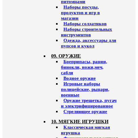
питомцами
Наборы посуды,
продуктов и игр в
магазин
Наборы солдатиков
Наборы строительных
инструментов
Одежда, аксессуары для
пупсов и кукол
09. ОРУЖИЕ
Боеприпасы, рации,
бинокли, ножи,меч,
сабля
Водное оружие
Игровые наборы
полицейские, рыцари,
военные
Оружие трещетка, пугач
и электрифицированное
Стреляющее оружие
10. МЯГКИЕ ИГРУШКИ
Классическая мягкая
игрушка