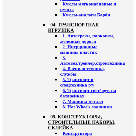
Куклы мягконабивные и
пупсы
Куклы-аналоги Барби
04. ТРАНСПОРТНАЯ
ИГРУШКА
1. Автотреки, парковки,
железные дороги
2. Инерционные
машины пластик
3.
Автовоз,трейлер,стройтехника
4. Военная техника,
службы
5. Транспорт и
спецтехника р/у
6. Транспорт свет/звук на
батарейках
7. Машины металл
8. Hot Wheels машинки
05. КОНСТРУКТОРЫ,
СТРОИТЕЛЬНЫЕ НАБОРЫ,
СКЛЕЙКА
Конструктора