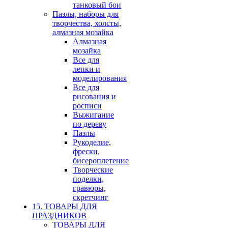
танковый бои
Пазлы, наборы для
творчества, холсты,
алмазная мозайка
Алмазная
мозайка
Все для
лепки и
моделирования
Все для
рисования и
росписи
Выжигание
по дереву
Пазлы
Рукоделие,
фрески,
бисероплетение
Творческие
поделки,
гравюры,
скретчинг
15. ТОВАРЫ ДЛЯ
ПРАЗДНИКОВ
ТОВАРЫ ДЛЯ