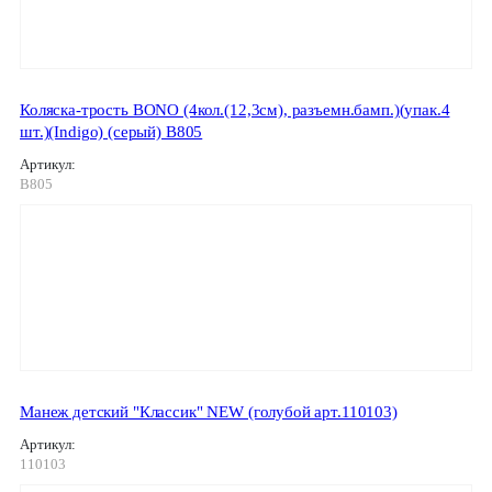
Коляска-трость BONO (4кол.(12,3см), разъемн.бамп.)(упак.4
шт.)(Indigo) (серый) B805
Артикул:
B805
Манеж детский "Классик" NEW (голубой арт.110103)
Артикул:
110103