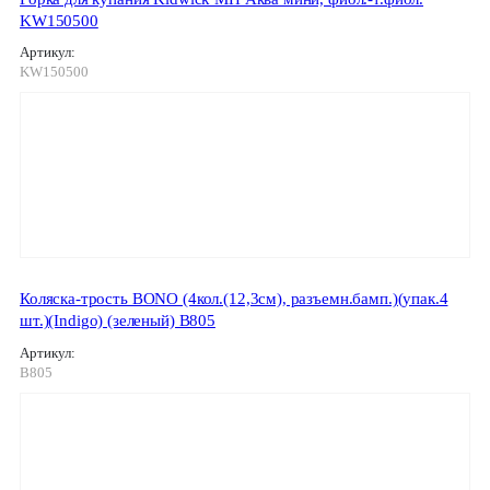
KW150500
Артикул:
KW150500
Коляска-трость BONO (4кол.(12,3см), разъемн.бамп.)(упак.4
шт.)(Indigo) (зеленый) B805
Артикул:
B805