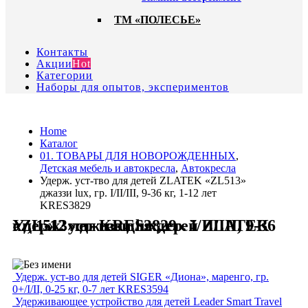
ТМ «ПОЛЕСЬЕ»
Контакты
Акции
Hot
Категории
Наборы для опытов, экспериментов
Home
Каталог
01. ТОВАРЫ ДЛЯ НОВОРОЖДЕННЫХ
,
Детская мебель и автокресла
,
Автокресла
Удерж. уст-тво для детей ZLATEK «ZL513»
джаззи lux, гр. I/II/III, 9-36 кг, 1-12 лет
KRES3829
Удерж. уст-тво для детей ZLATEK «ZL513» джаззи lux, гр. I/II/III, 9-36 кг, 1-12 лет KRES3829
Удерж. уст-во для детей SIGER «Диона», маренго, гр.
0+/I/II, 0-25 кг, 0-7 лет KRES3594
Удерживающее устройство для детей Leader Smart Travel