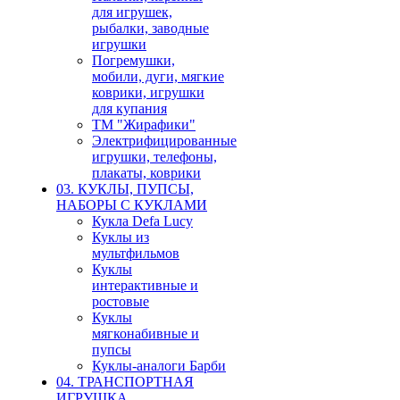
для игрушек,
рыбалки, заводные
игрушки
Погремушки,
мобили, дуги, мягкие
коврики, игрушки
для купания
ТМ "Жирафики"
Электрифицированные
игрушки, телефоны,
плакаты, коврики
03. КУКЛЫ, ПУПСЫ,
НАБОРЫ С КУКЛАМИ
Кукла Defa Lucy
Куклы из
мультфильмов
Куклы
интерактивные и
ростовые
Куклы
мягконабивные и
пупсы
Куклы-аналоги Барби
04. ТРАНСПОРТНАЯ
ИГРУШКА