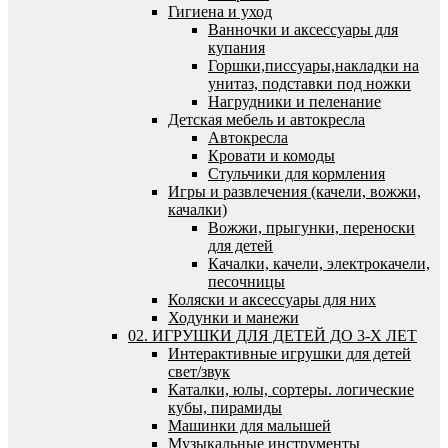
Гигиена и уход
Ванночки и аксессуары для
купания
Горшки,писсуары,накладки на
унитаз, подставки под ножки
Нагрудники и пеленание
Детская мебель и автокресла
Автокресла
Кровати и комоды
Стульчики для кормления
Игры и развлечения (качели, вожжи,
качалки)
Вожжи, прыгунки, переноски
для детей
Качалки, качели, электрокачели,
песочницы
Коляски и аксессуары для них
Ходунки и манежи
02. ИГРУШКИ ДЛЯ ДЕТЕЙ ДО 3-Х ЛЕТ
Интерактивные игрушки для детей
свет/звук
Каталки, юлы, сортеры. логические
кубы, пирамиды
Машинки для малышей
Музыкальные инструменты