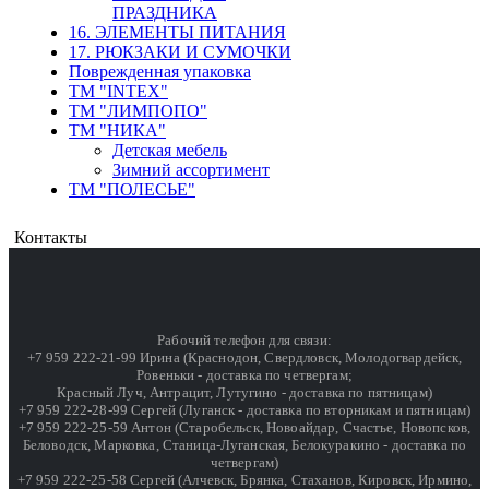
ПРАЗДНИКА
16. ЭЛЕМЕНТЫ ПИТАНИЯ
17. РЮКЗАКИ И СУМОЧКИ
Поврежденная упаковка
ТМ "INTEX"
ТМ "ЛИМПОПО"
ТМ "НИКА"
Детская мебель
Зимний ассортимент
ТМ "ПОЛЕСЬЕ"
Контакты
Рабочий телефон для связи:
+7 959 222-21-99 Ирина (Краснодон, Свердловск, Молодогвардейск,
Ровеньки - доставка по четвергам;
Красный Луч, Антрацит, Лутугино - доставка по пятницам)
+7 959 222-28-99 Сергей (Луганск - доставка по вторникам и пятницам)
+7 959 222-25-59 Антон (Старобельск, Новоайдар, Счастье, Новопсков,
Беловодск, Марковка, Станица-Луганская, Белокуракино - доставка по
четвергам)
+7 959 222-25-58 Сергей (Алчевск, Брянка, Стаханов, Кировск, Ирмино,