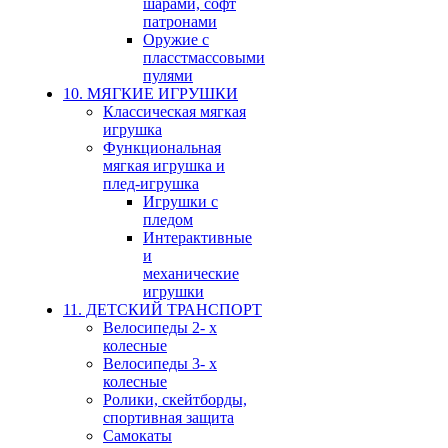
шарами, софт
патронами
Оружие с
пласстмассовыми
пулями
10. МЯГКИЕ ИГРУШКИ
Классическая мягкая
игрушка
Функциональная
мягкая игрушка и
плед-игрушка
Игрушки с
пледом
Интерактивные
и
механические
игрушки
11. ДЕТСКИЙ ТРАНСПОРТ
Велосипеды 2- х
колесные
Велосипеды 3- х
колесные
Ролики, скейтборды,
спортивная защита
Самокаты