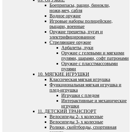
Боеприпасы, рации, бинокли,
ножи,меч, сабля
Водное оружие
Игровые наборы полицейские,
рыцари, военные
Оружие трещетка, пугач и
электрифицированное
Стреляющее оружие
Арбалеты, луки
Оружие с гелевыми и мягкими
пулями, шарами, софт патронами
Оружие с пласстмассовыми
пулями
10. МЯГКИЕ ИГРУШКИ
Классическая мягкая игрушка
Функциональная мягкая игрушка и
плед-игрушка
Игрушки с пледом
Интерактивные и механические
игрушки
11. ДЕТСКИЙ ТРАНСПОРТ
Велосипеды 2- х колесные
Велосипеды 3- х колесные
Ролики, скейтборды, спортивная