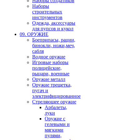
Наборы солдатиков
Наборы
строительных
инструментов
Одежда, аксессуары
для пупсов и кукол
09. ОРУЖИЕ
Боеприпасы, рации,
бинокли, ножи,меч,
сабля
Водное оружие
Игровые наборы
полицейские,
рыцари, военные
Оружие металл
Оружие трещетка,
пугач и
электрифицированное
Стреляющее оружие
Арбалеты,
луки
Оружие с
гелевыми и
мягкими
пулями,