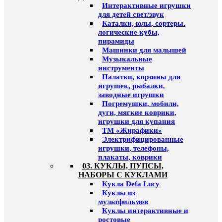
Интерактивные игрушки
для детей свет/звук
Каталки, юлы, сортеры.
логические кубы,
пирамиды
Машинки для малышей
Музыкальные
инструменты
Палатки, корзины для
игрушек, рыбалки,
заводные игрушки
Погремушки, мобили,
дуги, мягкие коврики,
игрушки для купания
ТМ «Жирафики»
Электрифицированные
игрушки, телефоны,
плакаты, коврики
03. КУКЛЫ, ПУПСЫ,
НАБОРЫ С КУКЛАМИ
Кукла Defa Lucy
Куклы из
мультфильмов
Куклы интерактивные и
ростовые