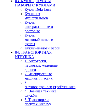
03. КУКЛЫ, ПУПСЫ,
НАБОРЫ С КУКЛАМИ
Кукла Defa Lucy
Куклы из
мультфильмов
Куклы
интерактивные и
ростовые
Куклы
мягконабивные и
пупсы
Куклы-аналоги Барби
04. ТРАНСПОРТНАЯ
ИГРУШКА
1. Автотреки,
парковки, железные
дороги
2. Инерционные
машины пластик
3.
Автовоз,трейлер,стройтехника
4. Военная техника,
службы
5. Транспорт и
спецтехника р/у