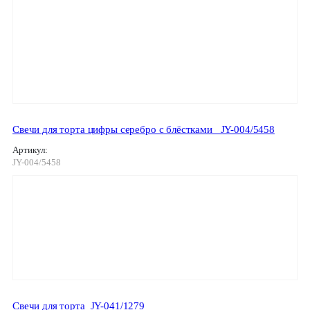
Свечи для торта цифры серебро с блёстками _JY-004/5458
Артикул:
JY-004/5458
Свечи для торта_JY-041/1279