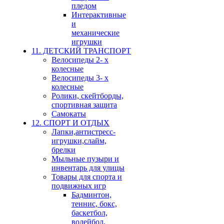
пледом
Интерактивные
и
механические
игрушки
11. ДЕТСКИЙ ТРАНСПОРТ
Велосипеды 2- х
колесные
Велосипеды 3- х
колесные
Ролики, скейтборды,
спортивная защита
Самокаты
12. СПОРТ И ОТДЫХ
Лапки,антистресс-
игрушки,слайм,
брелки
Мыльные пузыри и
инвентарь для улицы
Товары для спорта и
подвижных игр
Бадминтон,
теннис, бокс,
баскетбол,
волейбол,