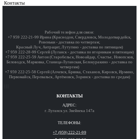
Контакты
Рабочий телефон для связи:
+7 959 222-21-99 Ирина (Краснодон, Свердловск, Молодогвардейск,
Ровеньки - доставка по четвергам;
Красный Луч, Антрацит, Лутугино - доставка по пятницам)
+7 959 222-28-99 Сергей (Луганск - доставка по вторникам и пятницам)
+7 959 222-25-59 Антон (Старобельск, Новоайдар, Счастье, Новопсков,
Беловодск, Марковка, Станица-Луганская, Белокуракино - доставка по
четвергам)
+7 959 222-25-58 Сергей (Алчевск, Брянка, Стаханов, Кировск, Ирмино,
Первомайск, Перевальск, Артёмовск, Зоринск - доставка по средам)
КОНТАКТЫ
АДРЕС:
г. Луганск ул. Звейнека 147а
ТЕЛЕФОНЫ:
+7 (959) 222-21-99