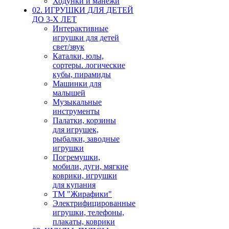
Ходунки и манежи
02. ИГРУШКИ ДЛЯ ДЕТЕЙ
ДО 3-Х ЛЕТ
Интерактивные
игрушки для детей
свет/звук
Каталки, юлы,
сортеры. логические
кубы, пирамиды
Машинки для
малышей
Музыкальные
инструменты
Палатки, корзины
для игрушек,
рыбалки, заводные
игрушки
Погремушки,
мобили, дуги, мягкие
коврики, игрушки
для купания
ТМ "Жирафики"
Электрифицированные
игрушки, телефоны,
плакаты, коврики