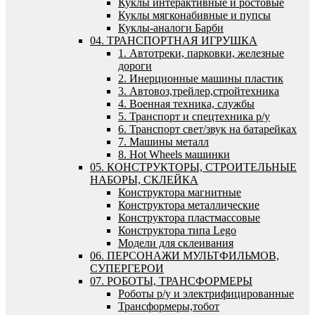
Куклы интерактивные и ростовые
Куклы мягконабивные и пупсы
Куклы-аналоги Барби
04. ТРАНСПОРТНАЯ ИГРУШКА
1. Автотреки, парковки, железные
дороги
2. Инерционные машины пластик
3. Автовоз,трейлер,стройтехника
4. Военная техника, службы
5. Транспорт и спецтехника р/у
6. Транспорт свет/звук на батарейках
7. Машины металл
8. Hot Wheels машинки
05. КОНСТРУКТОРЫ, СТРОИТЕЛЬНЫЕ
НАБОРЫ, СКЛЕЙКА
Конструктора магнитные
Конструктора металлические
Конструктора пластмассовые
Конструктора типа Lego
Модели для склеивания
06. ПЕРСОНАЖИ МУЛЬТФИЛЬМОВ,
СУПЕРГЕРОИ
07. РОБОТЫ, ТРАНСФОРМЕРЫ
Роботы р/у и электрифицированные
Трансформеры,тобот