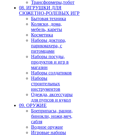
Трансформеры,тобот
08. ИГРУШКИ ДЛЯ
СЮЖЕТНО-РОЛЕВЫХ ИГР
Бытовая техника
Коляски, дома,
мебель, кареты
Косметика
Наборы доктора,
парикмахера, с
питомцами
Наборы посуды,
продуктов и игр в
магазин
Наборы солдатиков
Наборы
строительных
инструментов
Одежда, аксессуары
для пупсов и кукол
09. ОРУЖИЕ
Боеприпасы, рации,
бинокли, ножи,меч,
сабля
Водное оружие
Игровые наборы