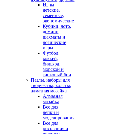
Игры
детские,
семейные,
экономические
Кубики, лото,
домино,
шахматы и
логические
игры
Футбол,
хоккей,
бильярд,
морской и
танковый бои
Пазлы, наборы для
творчества, холсты,
алмазная мозайка
Алмазная
мозайка
Все для
лепки и
моделирования
Все для
рисования и
росписи