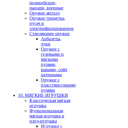
полицейские,
рыцари, военные
Оружие металл
Оружие трещетка,
пугач и
электрифицированное
Стреляющее оружие
Арбалеты,
луки
Оружие с
гелевыми и
мягкими
пулями,
шарами, софт
патронами
Оружие с
пласстмассовыми
пулями
10. МЯГКИЕ ИГРУШКИ
Классическая мягкая
игрушка
Функциональная
мягкая игрушка и
плед-игрушка
Игрушки с