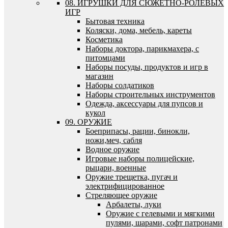
08. ИГРУШКИ ДЛЯ СЮЖЕТНО-РОЛЕВЫХ
ИГР
Бытовая техника
Коляски, дома, мебель, кареты
Косметика
Наборы доктора, парикмахера, с
питомцами
Наборы посуды, продуктов и игр в
магазин
Наборы солдатиков
Наборы строительных инструментов
Одежда, аксессуары для пупсов и
кукол
09. ОРУЖИЕ
Боеприпасы, рации, бинокли,
ножи,меч, сабля
Водное оружие
Игровые наборы полицейские,
рыцари, военные
Оружие трещетка, пугач и
электрифицированное
Стреляющее оружие
Арбалеты, луки
Оружие с гелевыми и мягкими
пулями, шарами, софт патронами