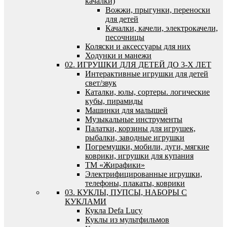
качалки)
Вожжи, прыгунки, переноски
для детей
Качалки, качели, электрокачели,
песочницы
Коляски и аксессуары для них
Ходунки и манежи
02. ИГРУШКИ ДЛЯ ДЕТЕЙ ДО 3-Х ЛЕТ
Интерактивные игрушки для детей
свет/звук
Каталки, юлы, сортеры. логические
кубы, пирамиды
Машинки для малышей
Музыкальные инструменты
Палатки, корзины для игрушек,
рыбалки, заводные игрушки
Погремушки, мобили, дуги, мягкие
коврики, игрушки для купания
ТМ «Жирафики»
Электрифицированные игрушки,
телефоны, плакаты, коврики
03. КУКЛЫ, ПУПСЫ, НАБОРЫ С
КУКЛАМИ
Кукла Defa Lucy
Куклы из мультфильмов