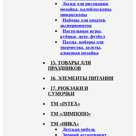
Доски для рисования,
мозайка, калейдоскопы,
микроскопы
Наборы для опытов,
экспериментов
Настольные игры,
кубики, лото, футбол
Пазлы, наборы для
творчества, холсты,
алмазная мозайка
15. ТОВАРЫ ДЛЯ
ПРАЗДНИКОВ
16. ЭЛЕМЕНТЫ ПИТАНИЯ
17. РЮКЗАКИ И
СУМОЧКИ
ТМ «INTEX»
ТМ «ЛИМПОПО»
ТМ «НИКА»
Детская мебель
Зимний ассортимент