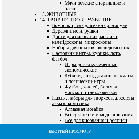
Мячи детские спортивные и
насосы
13. ЖИВОТНЫЕ
14. ТВОРЧЕСТВО И РАЗВИТИЕ
Бомбочки,гель для ванны,шампунь
Деревянные игрушки
Доски для рисования, мозайка,
калейдоскопы, микроскопы
Наборы для опытов, экспериментов
Настольные игры, кубики, лото,
футбол
Игры детские, семейные,
экономические
Кубики, лото, домино, шахматы
и логические игры
Футбол, хоккей, бильярд,
морской и танковый бои
Пазлы, наборы для творчества, холсты,
алмазная мозайка
Алмазная мозайка
Все для лепки и моделирования
Все для рисования и росписи
Выжигание по дереву
Пазлы
БЫСТРЫЙ ПРОСМОТР
БЫСТРЫЙ ПРОСМОТР
БЫСТРЫЙ ПРОСМОТР
БЫСТРЫЙ ПРОСМОТР
БЫСТРЫЙ ПРОСМОТР
Рукоделие, фрески,