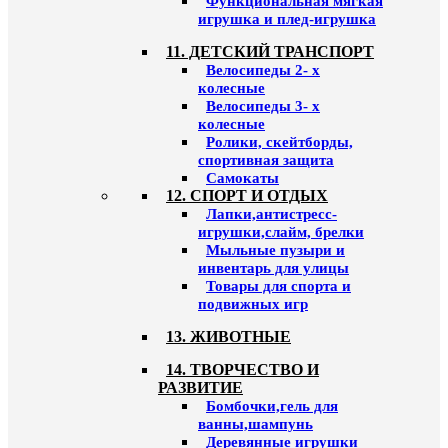
Функциональная мягкая
игрушка и плед-игрушка
11. ДЕТСКИЙ ТРАНСПОРТ
Велосипеды 2- х
колесные
Велосипеды 3- х
колесные
Ролики, скейтборды,
спортивная защита
Самокаты
12. СПОРТ И ОТДЫХ
Лапки,антистресс-
игрушки,слайм, брелки
Мыльные пузыри и
инвентарь для улицы
Товары для спорта и
подвижных игр
13. ЖИВОТНЫЕ
14. ТВОРЧЕСТВО И
РАЗВИТИЕ
Бомбочки,гель для
ванны,шампунь
Деревянные игрушки