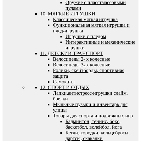
Оружие с пласстмассовыми
пулями
10. МЯГКИЕ ИГРУШКИ
Классическая мягкая игрушка
Функциональная мягкая игрушка и
плед-игрушка
Игрушки с пледом
Интерактивные и механические
игрушки
11. ДЕТСКИЙ ТРАНСПОРТ
Велосипеды 2- х колесные
Велосипеды 3- х колесные
Ролики, скейтборды, спортивная
защита
Самокаты
12. СПОРТ И ОТДЫХ
Лапки,антистресс-игрушки,слайм,
брелки
Мыльные пузыри и инвентарь для
улицы
Товары для спорта и подвижных игр
Бадминтон, теннис, бокс,
баскетбол, волейбол, йога
Кегли, городки, кольцебросы,
дартсы, скакалки