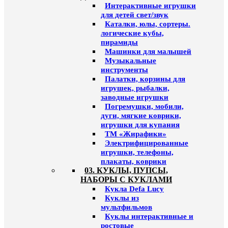
Интерактивные игрушки
для детей свет/звук
Каталки, юлы, сортеры.
логические кубы,
пирамиды
Машинки для малышей
Музыкальные
инструменты
Палатки, корзины для
игрушек, рыбалки,
заводные игрушки
Погремушки, мобили,
дуги, мягкие коврики,
игрушки для купания
ТМ «Жирафики»
Электрифицированные
игрушки, телефоны,
плакаты, коврики
03. КУКЛЫ, ПУПСЫ,
НАБОРЫ С КУКЛАМИ
Кукла Defa Lucy
Куклы из
мультфильмов
Куклы интерактивные и
ростовые