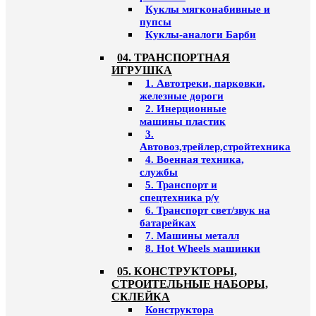
Куклы мягконабивные и
пупсы
Куклы-аналоги Барби
04. ТРАНСПОРТНАЯ
ИГРУШКА
1. Автотреки, парковки,
железные дороги
2. Инерционные
машины пластик
3.
Автовоз,трейлер,стройтехника
4. Военная техника,
службы
5. Транспорт и
спецтехника р/у
6. Транспорт свет/звук на
батарейках
7. Машины металл
8. Hot Wheels машинки
05. КОНСТРУКТОРЫ,
СТРОИТЕЛЬНЫЕ НАБОРЫ,
СКЛЕЙКА
Конструктора