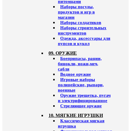
питомцами
Наборы посуды,
продуктов и игр в
магазин
Наборы солдатиков
Наборы строительных
инструментов
Одежда, аксессуары для
пупсов и кукол
09. ОРУЖИЕ
Боеприпасы, рации,
бинокли, ножи,меч,
сабля
Водное оружие
Игровые наборы
полицейские, рыцари,
военные
Оружие трещетка, пугач
и электрифицированное
Стреляющее оружие
10. МЯГКИЕ ИГРУШКИ
Классическая мягкая
игрушка