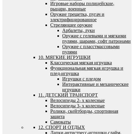
Игровые наборы полицейские,
рыцари, военные
Оружие трещетка, пугач и
электрифицированное
Стреляющее оружие
Арбалеты, луки
Оружие с гелевыми и мягкими
пулями, шарами, софт патронами
Оружие с пласстмассовыми
пулями
10. МЯГКИЕ ИГРУШКИ
Классическая мягкая игрушка
Функциональная мягкая игрушка и
плед-игрушка
Игрушки с пледом
Интерактивные и механические
игрушки
11. ДЕТСКИЙ ТРАНСПОРТ
Велосипеды 2- х колесные
Велосипеды 3- х колесные
Ролики, скейтборды, спортивная
защита
Самокаты
12. СПОРТ И ОТДЫХ
Лапки,антистресс-игрушки,слайм,