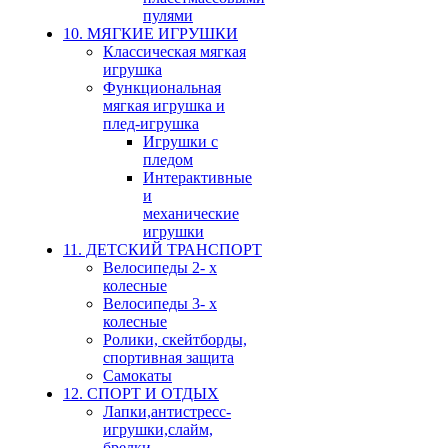
пулями
10. МЯГКИЕ ИГРУШКИ
Классическая мягкая
игрушка
Функциональная
мягкая игрушка и
плед-игрушка
Игрушки с
пледом
Интерактивные
и
механические
игрушки
11. ДЕТСКИЙ ТРАНСПОРТ
Велосипеды 2- х
колесные
Велосипеды 3- х
колесные
Ролики, скейтборды,
спортивная защита
Самокаты
12. СПОРТ И ОТДЫХ
Лапки,антистресс-
игрушки,слайм,
брелки