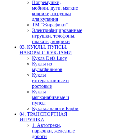
Погремушки,
мобили, дуги, мягкие
коврики, игрушки
для купания
ТМ "Жирафики"
Электрифицированные
игрушки, телефоны,
плакаты, коврики
03. КУКЛЫ, ПУПСЫ,
НАБОРЫ С КУКЛАМИ
Кукла Defa Lucy
Куклы из
мультфильмов
Куклы
интерактивные и
ростовые
Куклы
мягконабивные и
пупсы
Куклы-аналоги Барби
04. ТРАНСПОРТНАЯ
ИГРУШКА
1. Автотреки,
парковки, железные
дороги