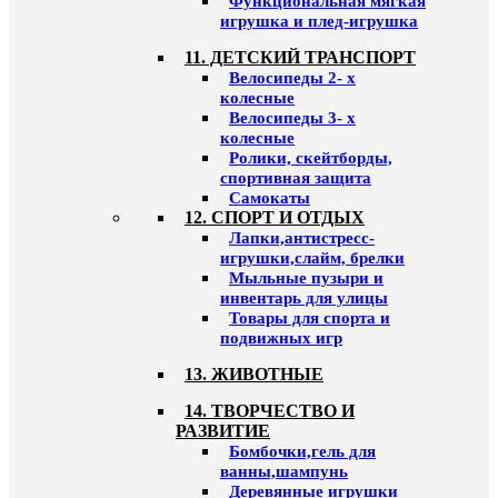
Функциональная мягкая
игрушка и плед-игрушка
11. ДЕТСКИЙ ТРАНСПОРТ
Велосипеды 2- х
колесные
Велосипеды 3- х
колесные
Ролики, скейтборды,
спортивная защита
Самокаты
12. СПОРТ И ОТДЫХ
Лапки,антистресс-
игрушки,слайм, брелки
Мыльные пузыри и
инвентарь для улицы
Товары для спорта и
подвижных игр
13. ЖИВОТНЫЕ
14. ТВОРЧЕСТВО И
РАЗВИТИЕ
Бомбочки,гель для
ванны,шампунь
Деревянные игрушки