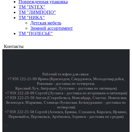
Поврежденная упаковка
ТМ "INTEX"
ТМ "ЛИМПОПО"
ТМ "НИКА"
Детская мебель
Зимний ассортимент
ТМ "ПОЛЕСЬЕ"
Контакты
Рабочий телефон для связи:
+7 959 222-21-99 Ирина (Краснодон, Свердловск, Молодогвардейск,
Ровеньки - доставка по четвергам;
Красный Луч, Антрацит, Лутугино - доставка по пятницам)
+7 959 222-28-99 Сергей (Луганск - доставка по вторникам и пятницам)
+7 959 222-25-59 Антон (Старобельск, Новоайдар, Счастье, Новопсков,
Беловодск, Марковка, Станица-Луганская, Белокуракино - доставка по
четвергам)
+7 959 222-25-58 Сергей (Алчевск, Брянка, Стаханов, Кировск, Ирмино,
Первомайск, Перевальск, Артёмовск, Зоринск - доставка по средам)