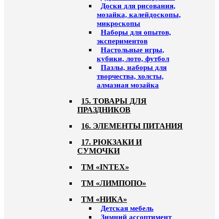
Доски для рисования,
мозайка, калейдоскопы,
микроскопы
Наборы для опытов,
экспериментов
Настольные игры,
кубики, лото, футбол
Пазлы, наборы для
творчества, холсты,
алмазная мозайка
15. ТОВАРЫ ДЛЯ
ПРАЗДНИКОВ
16. ЭЛЕМЕНТЫ ПИТАНИЯ
17. РЮКЗАКИ И
СУМОЧКИ
ТМ «INTEX»
ТМ «ЛИМПОПО»
ТМ «НИКА»
Детская мебель
Зимний ассортимент