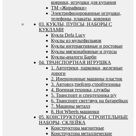
коврики, игрушки для купания
ТМ «Жирафики»
Электрифицированные игрушки,
телефоны, плакаты, коврики
03. КУКЛЫ, ПУПСЫ, НАБОРЫ С
КУКЛАМИ
Кукла Defa Lucy
Куклы из мультфильмов
Куклы интерактивные и ростовые
Куклы мягконабивные и пупсы
Куклы-аналоги Барби
04. ТРАНСПОРТНАЯ ИГРУШКА
1. Автотреки, парковки, железные
дороги
2. Инерционные машины пластик
3. Автовоз,трейлер,стройтехника
4. Военная техника, службы
5. Транспорт и спецтехника р/у
6. Транспорт свет/звук на батарейках
7. Машины металл
8. Hot Wheels машинки
05. КОНСТРУКТОРЫ, СТРОИТЕЛЬНЫЕ
НАБОРЫ, СКЛЕЙКА
Конструктора магнитные
Конструктора металлические