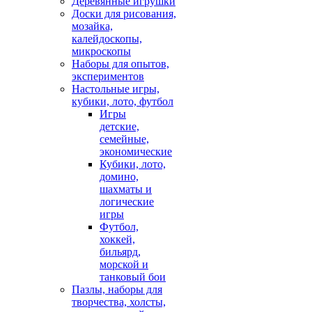
Деревянные игрушки
Доски для рисования,
мозайка,
калейдоскопы,
микроскопы
Наборы для опытов,
экспериментов
Настольные игры,
кубики, лото, футбол
Игры
детские,
семейные,
экономические
Кубики, лото,
домино,
шахматы и
логические
игры
Футбол,
хоккей,
бильярд,
морской и
танковый бои
Пазлы, наборы для
творчества, холсты,