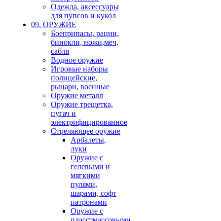
Одежда, аксессуары
для пупсов и кукол
09. ОРУЖИЕ
Боеприпасы, рации,
бинокли, ножи,меч,
сабля
Водное оружие
Игровые наборы
полицейские,
рыцари, военные
Оружие металл
Оружие трещетка,
пугач и
электрифицированное
Стреляющее оружие
Арбалеты,
луки
Оружие с
гелевыми и
мягкими
пулями,
шарами, софт
патронами
Оружие с
пласстмассовыми