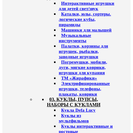
Интерактивные игрушки
для детей свет/звук
Каталки, юлы, сортеры.
логические кубы,
пирамиды
Машинки для малышей
Музыкальные
инструменты
Палатки, корзины для
игрушек, рыбалки,
заводные игрушки
Погремушки, мобили,
дуги, мягкие коврики,
игрушки для купания
ТМ «Жирафики»
Электрифицированные
игрушки, телефоны,
плакаты, коврики
03. КУКЛЫ, ПУПСЫ,
НАБОРЫ С КУКЛАМИ
Кукла Defa Lucy
Куклы из
мультфильмов
Куклы интерактивные и
ростовые