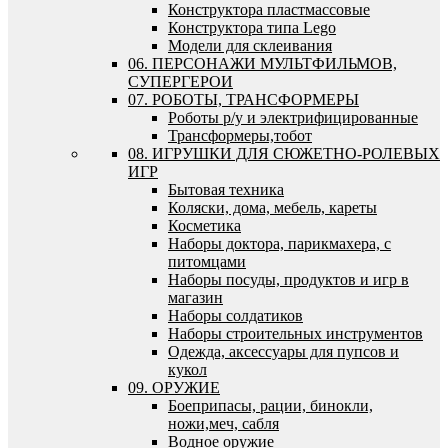
Конструктора пластмассовые
Конструктора типа Lego
Модели для склеивания
06. ПЕРСОНАЖИ МУЛЬТФИЛЬМОВ,
СУПЕРГЕРОИ
07. РОБОТЫ, ТРАНСФОРМЕРЫ
Роботы р/у и электрифицированные
Трансформеры,тобот
08. ИГРУШКИ ДЛЯ СЮЖЕТНО-РОЛЕВЫХ
ИГР
Бытовая техника
Коляски, дома, мебель, кареты
Косметика
Наборы доктора, парикмахера, с
питомцами
Наборы посуды, продуктов и игр в
магазин
Наборы солдатиков
Наборы строительных инструментов
Одежда, аксессуары для пупсов и
кукол
09. ОРУЖИЕ
Боеприпасы, рации, бинокли,
ножи,меч, сабля
Водное оружие