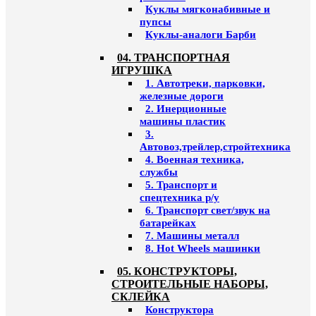
Куклы мягконабивные и
пупсы
Куклы-аналоги Барби
04. ТРАНСПОРТНАЯ
ИГРУШКА
1. Автотреки, парковки,
железные дороги
2. Инерционные
машины пластик
3.
Автовоз,трейлер,стройтехника
4. Военная техника,
службы
5. Транспорт и
спецтехника р/у
6. Транспорт свет/звук на
батарейках
7. Машины металл
8. Hot Wheels машинки
05. КОНСТРУКТОРЫ,
СТРОИТЕЛЬНЫЕ НАБОРЫ,
СКЛЕЙКА
Конструктора