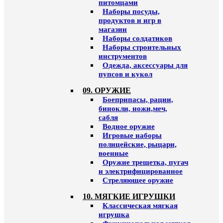
питомцами
Наборы посуды,
продуктов и игр в
магазин
Наборы солдатиков
Наборы строительных
инструментов
Одежда, аксессуары для
пупсов и кукол
09. ОРУЖИЕ
Боеприпасы, рации,
бинокли, ножи,меч,
сабля
Водное оружие
Игровые наборы
полицейские, рыцари,
военные
Оружие трещетка, пугач
и электрифицированное
Стреляющее оружие
10. МЯГКИЕ ИГРУШКИ
Классическая мягкая
игрушка