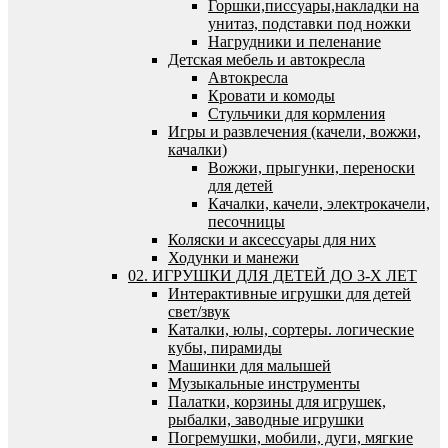
Горшки,писсуары,накладки на
унитаз, подставки под ножки
Нагрудники и пеленание
Детская мебель и автокресла
Автокресла
Кровати и комоды
Стульчики для кормления
Игры и развлечения (качели, вожжи,
качалки)
Вожжи, прыгунки, переноски
для детей
Качалки, качели, электрокачели,
песочницы
Коляски и аксессуары для них
Ходунки и манежи
02. ИГРУШКИ ДЛЯ ДЕТЕЙ ДО 3-Х ЛЕТ
Интерактивные игрушки для детей
свет/звук
Каталки, юлы, сортеры. логические
кубы, пирамиды
Машинки для малышей
Музыкальные инструменты
Палатки, корзины для игрушек,
рыбалки, заводные игрушки
Погремушки, мобили, дуги, мягкие