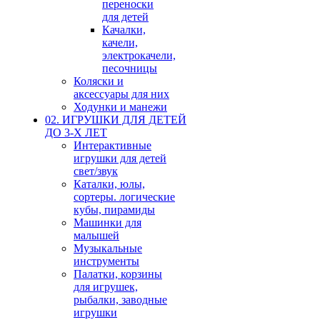
переноски
для детей
Качалки,
качели,
электрокачели,
песочницы
Коляски и
аксессуары для них
Ходунки и манежи
02. ИГРУШКИ ДЛЯ ДЕТЕЙ
ДО 3-Х ЛЕТ
Интерактивные
игрушки для детей
свет/звук
Каталки, юлы,
сортеры. логические
кубы, пирамиды
Машинки для
малышей
Музыкальные
инструменты
Палатки, корзины
для игрушек,
рыбалки, заводные
игрушки