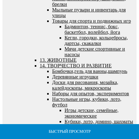
брелки
Мыльные пузыри и инвентарь для
улицы
Товары для спорта и подвижных игр
Бадминтон, теннис, бокс,
баскетбол, волейбол, йога
Кегли, городки, кольцебросы,
дартсы, скакалки
Мячи детские спортивные и
насосы
13. ЖИВОТНЫЕ
14. ТВОРЧЕСТВО И РАЗВИТИЕ
Бомбочки,гель для ванны,шампунь
Деревянные игрушки
Доски для рисования, мозайка,
калейдоскопы, микроскопы
Наборы для опытов, экспериментов
Настольные игры, кубики, лото,
футбол
Игры детские, семейные,
экономические
Кубики, лото, домино, шахматы
и логические игры
БЫСТРЫЙ ПРОСМОТР
БЫСТРЫЙ ПРОСМОТР
БЫСТРЫЙ ПРОСМОТР
БЫСТРЫЙ ПРОСМОТР
БЫСТРЫЙ ПРОСМОТР
Футбол, хоккей, бильярд,
морской и танковый бои