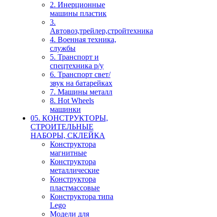
2. Инерционные
машины пластик
3.
Автовоз,трейлер,стройтехника
4. Военная техника,
службы
5. Транспорт и
спецтехника р/у
6. Транспорт свет/
звук на батарейках
7. Машины металл
8. Hot Wheels
машинки
05. КОНСТРУКТОРЫ,
СТРОИТЕЛЬНЫЕ
НАБОРЫ, СКЛЕЙКА
Конструктора
магнитные
Конструктора
металлические
Конструктора
пластмассовые
Конструктора типа
Lego
Модели для