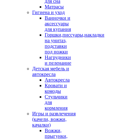
для сна
Матрасы
Гигиена и уход
Ванночки и
аксессуары
для купания
Горшки,писсуары,накладки
на унитаз,
подставки
под ножки
Нагрудники
и пеленание
Детская мебель и
автокресла
Автокресла
Кровати и
комоды
Стульчики
для
кормления
Игры и развлечения
(качели, вожжи,
качалки)
Вожжи,
прыгунки,