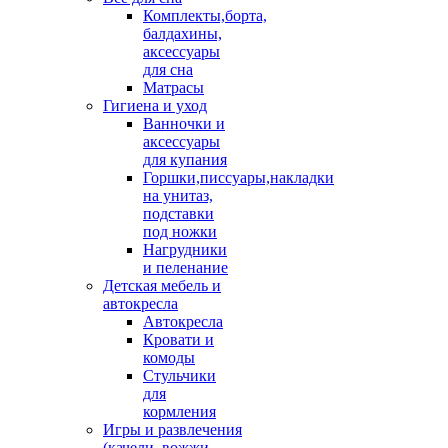
Комплекты,борта,
балдахины,
аксессуары
для сна
Матрасы
Гигиена и уход
Ванночки и
аксессуары
для купания
Горшки,писсуары,накладки
на унитаз,
подставки
под ножки
Нагрудники
и пеленание
Детская мебель и
автокресла
Автокресла
Кровати и
комоды
Стульчики
для
кормления
Игры и развлечения
(качели, вожжи,