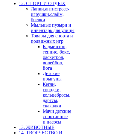
12. СПОРТ И ОТДЫХ
Лапки,антистресс-
игрушки,слайм,
брелки
Мыльные пузыри и
инвентарь для улицы
Товары для спорта и
подвижных игр
Бадминтон,
теннис, бокс,
баскетбол,
волейбол,
йога
Детские
прыгуны
Кегли,
городки,
кольцебросы,
дартсы,
скакалки
Мячи детские
спортивные
и насосы
13. ЖИВОТНЫЕ
14. ТВОРЧЕСТВО И