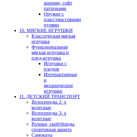
шарами, софт
патронами
Оружие с
пласстмассовыми
пулями
10. МЯГКИЕ ИГРУШКИ
Классическая мягкая
игрушка
Функциональная
мягкая игрушка и
плед-игрушка
Игрушки с
пледом
Интерактивные
и
механические
игрушки
11. ДЕТСКИЙ ТРАНСПОРТ
Велосипеды 2- х
колесные
Велосипеды 3- х
колесные
Ролики, скейтборды,
спортивная защита
Самокаты