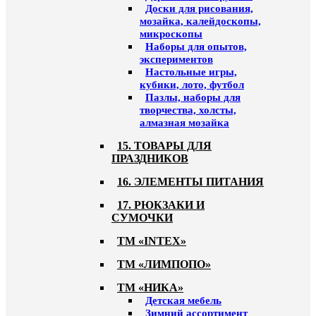
Доски для рисования,
мозайка, калейдоскопы,
микроскопы
Наборы для опытов,
экспериментов
Настольные игры,
кубики, лото, футбол
Пазлы, наборы для
творчества, холсты,
алмазная мозайка
15. ТОВАРЫ ДЛЯ
ПРАЗДНИКОВ
16. ЭЛЕМЕНТЫ ПИТАНИЯ
17. РЮКЗАКИ И
СУМОЧКИ
ТМ «INTEX»
ТМ «ЛИМПОПО»
ТМ «НИКА»
Детская мебель
Зимний ассортимент