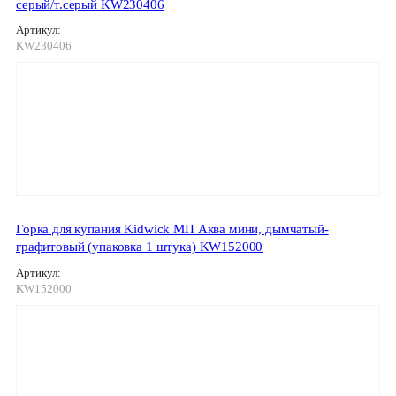
серый/т.серый KW230406
Артикул:
KW230406
Горка для купания Kidwick МП Аква мини, дымчатый-
графитовый (упаковка 1 штука) KW152000
Артикул:
KW152000