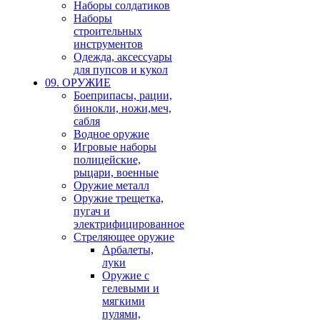
Наборы солдатиков
Наборы
строительных
инструментов
Одежда, аксессуары
для пупсов и кукол
09. ОРУЖИЕ
Боеприпасы, рации,
бинокли, ножи,меч,
сабля
Водное оружие
Игровые наборы
полицейские,
рыцари, военные
Оружие металл
Оружие трещетка,
пугач и
электрифицированное
Стреляющее оружие
Арбалеты,
луки
Оружие с
гелевыми и
мягкими
пулями,