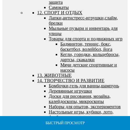
защита
Самокаты
12. СПОРТ И ОТДЫХ
Лапки,антистресс-игрушки,слайм,
брелки
Мыльные пузыри и инвентарь для
улицы
Товары для спорта и подвижных игр
Бадминтон, теннис, бокс,
баскетбол, волейбол, йога
Кегли, городки, кольцебросы,
дартсы, скакалки
Мячи детские спортивные и
насосы
13. ЖИВОТНЫЕ
14. ТВОРЧЕСТВО И РАЗВИТИЕ
Бомбочки,гель для ванны,шампунь
Деревянные игрушки
Доски для рисования, мозайка,
калейдоскопы, микроскопы
Наборы для опытов, экспериментов
Настольные игры, кубики, лото,
футбол
Игры детские, семейные,
БЫСТРЫЙ ПРОСМОТР
БЫСТРЫЙ ПРОСМОТР
БЫСТРЫЙ ПРОСМОТР
БЫСТРЫЙ ПРОСМОТР
БЫСТРЫЙ ПРОСМОТР
экономические