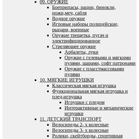
09. ОРУЖИЕ
Боеприпасы, рации, бинокли,
ножи,меч, сабля
Водное оружие
Игровые наборы полицейские,
рыцари, военные
Оружие трещетка, пугач и
электрифицированное
Стреляющее оружие
Арбалеты, луки
Оружие с гелевыми и мягкими
пулями, шарами, софт патронами
Оружие с пласстмассовыми
пулями
10. МЯГКИЕ ИГРУШКИ
Классическая мягкая игрушка
Функциональная мягкая игрушка и
плед-игрушка
Игрушки с пледом
Интерактивные и механические
игрушки
11. ДЕТСКИЙ ТРАНСПОРТ
Велосипеды 2- х колесные
Велосипеды 3- х колесные
Ролики, скейтборды, спортивная