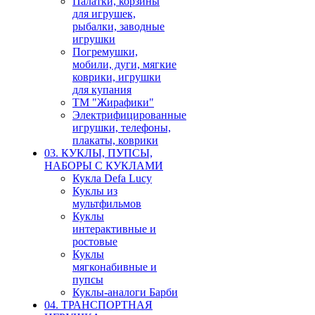
Палатки, корзины
для игрушек,
рыбалки, заводные
игрушки
Погремушки,
мобили, дуги, мягкие
коврики, игрушки
для купания
ТМ "Жирафики"
Электрифицированные
игрушки, телефоны,
плакаты, коврики
03. КУКЛЫ, ПУПСЫ,
НАБОРЫ С КУКЛАМИ
Кукла Defa Lucy
Куклы из
мультфильмов
Куклы
интерактивные и
ростовые
Куклы
мягконабивные и
пупсы
Куклы-аналоги Барби
04. ТРАНСПОРТНАЯ