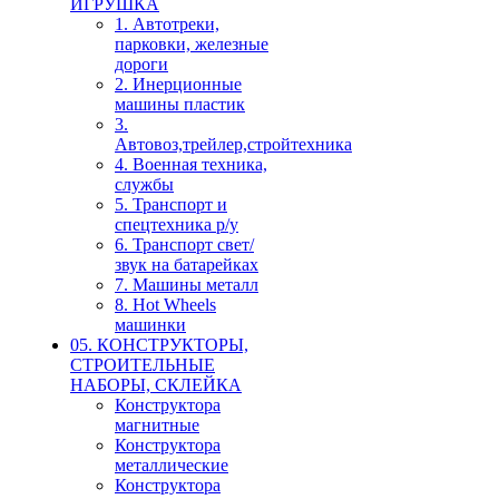
ИГРУШКА
1. Автотреки,
парковки, железные
дороги
2. Инерционные
машины пластик
3.
Автовоз,трейлер,стройтехника
4. Военная техника,
службы
5. Транспорт и
спецтехника р/у
6. Транспорт свет/
звук на батарейках
7. Машины металл
8. Hot Wheels
машинки
05. КОНСТРУКТОРЫ,
СТРОИТЕЛЬНЫЕ
НАБОРЫ, СКЛЕЙКА
Конструктора
магнитные
Конструктора
металлические
Конструктора