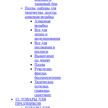
танковый бои
Пазлы, наборы для
творчества, холсты,
алмазная мозайка
Алмазная
мозайка
Все для
лепки и
моделирования
Все для
рисования и
росписи
Выжигание
по дереву
Пазлы
Рукоделие,
фрески,
бисероплетение
Творческие
поделки,
гравюры,
скретчинг
15. ТОВАРЫ ДЛЯ
ПРАЗДНИКОВ
ТОВАРЫ ДЛЯ