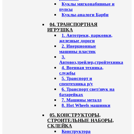
Куклы мягконабивные и
пупсы
Куклы-аналоги Барби
04. ТРАНСПОРТНАЯ
ИГРУШКА
1. Автотреки, парковки,
железные дороги
2. Инерционные
машины пластик
3.
Автовоз,трейлер,стройтехника
4. Военная техника,
службы
5. Транспорт и
спецтехника р/у
6. Транспорт свет/звук на
батарейках
7. Машины металл
8. Hot Wheels машинки
05. КОНСТРУКТОРЫ,
СТРОИТЕЛЬНЫЕ НАБОРЫ,
СКЛЕЙКА
Конструктора