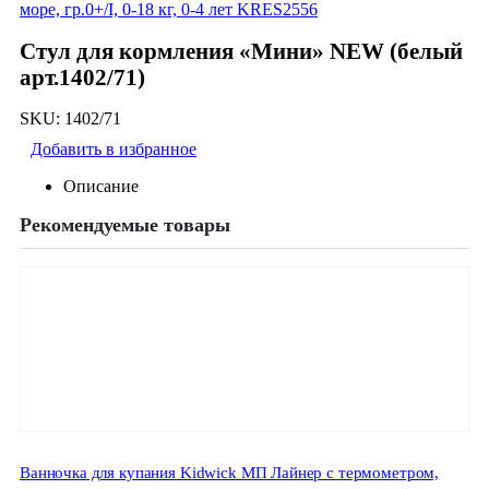
море, гр.0+/I, 0-18 кг, 0-4 лет KRES2556
Стул для кормления «Мини» NEW (белый
арт.1402/71)
SKU:
1402/71
Добавить в избранное
Описание
Рекомендуемые товары
Ванночка для купания Kidwick МП Лайнер с термометром,