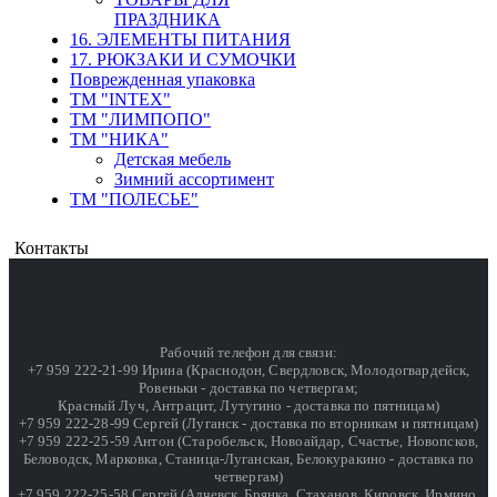
ПРАЗДНИКА
16. ЭЛЕМЕНТЫ ПИТАНИЯ
17. РЮКЗАКИ И СУМОЧКИ
Поврежденная упаковка
ТМ "INTEX"
ТМ "ЛИМПОПО"
ТМ "НИКА"
Детская мебель
Зимний ассортимент
ТМ "ПОЛЕСЬЕ"
Контакты
Рабочий телефон для связи:
+7 959 222-21-99 Ирина (Краснодон, Свердловск, Молодогвардейск,
Ровеньки - доставка по четвергам;
Красный Луч, Антрацит, Лутугино - доставка по пятницам)
+7 959 222-28-99 Сергей (Луганск - доставка по вторникам и пятницам)
+7 959 222-25-59 Антон (Старобельск, Новоайдар, Счастье, Новопсков,
Беловодск, Марковка, Станица-Луганская, Белокуракино - доставка по
четвергам)
+7 959 222-25-58 Сергей (Алчевск, Брянка, Стаханов, Кировск, Ирмино,