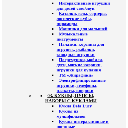
Интерактивные игрушки
для детей свет/звук
Каталки, юлы, сортеры.
логические кубы,
пирамиды
Машинки для малышей
Музыкальные
инструменты
Палатки, корзины для
игрушек, рыбалки,
заводные игрушки
Погремушки, мобили,
дуги, мягкие коврики,
игрушки для купания
ТМ «Жирафики»
Электрифицированные
игрушки, телефоны,
плакаты, коврики
03. КУКЛЫ, ПУПСЫ,
НАБОРЫ С КУКЛАМИ
Кукла Defa Lucy
Куклы из
мультфильмов
Куклы интерактивные и
ростовые