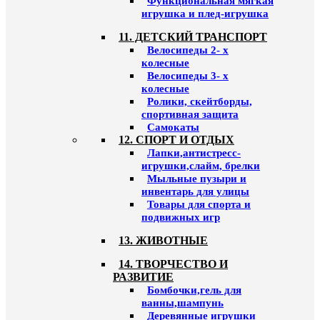
Функциональная мягкая
игрушка и плед-игрушка
11. ДЕТСКИЙ ТРАНСПОРТ
Велосипеды 2- х
колесные
Велосипеды 3- х
колесные
Ролики, скейтборды,
спортивная защита
Самокаты
12. СПОРТ И ОТДЫХ
Лапки,антистресс-
игрушки,слайм, брелки
Мыльные пузыри и
инвентарь для улицы
Товары для спорта и
подвижных игр
13. ЖИВОТНЫЕ
14. ТВОРЧЕСТВО И
РАЗВИТИЕ
Бомбочки,гель для
ванны,шампунь
Деревянные игрушки