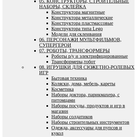
05. КОНСТРУКТОРЫ, СТРОИТЕЛЬНЫЕ
НАБОРЫ, СКЛЕЙКА
Конструктора магнитные
Конструктора металлические
Конструктора пластмассовые
Конструктора типа Lego
Модели для склеивания
06. ПЕРСОНАЖИ МУЛЬТФИЛЬМОВ,
СУПЕРГЕРОИ
07. РОБОТЫ, ТРАНСФОРМЕРЫ
Роботы р/у и электрифицированные
Трансформеры,тобот
08. ИГРУШКИ ДЛЯ СЮЖЕТНО-РОЛЕВЫХ
ИГР
Бытовая техника
Коляски, дома, мебель, кареты
Косметика
Наборы доктора, парикмахера, с
питомцами
Наборы посуды, продуктов и игр в
магазин
Наборы солдатиков
Наборы строительных инструментов
Одежда, аксессуары для пупсов и
кукол