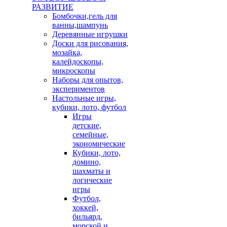
РАЗВИТИЕ
Бомбочки,гель для
ванны,шампунь
Деревянные игрушки
Доски для рисования,
мозайка,
калейдоскопы,
микроскопы
Наборы для опытов,
экспериментов
Настольные игры,
кубики, лото, футбол
Игры
детские,
семейные,
экономические
Кубики, лото,
домино,
шахматы и
логические
игры
Футбол,
хоккей,
бильярд,
морской и