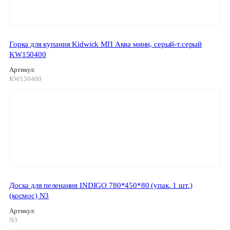
Горка для купания Kidwick МП Аква мини, серый-т.серый
KW150400
Артикул:
KW150400
Доска для пеленания INDIGO 780*450*80 (упак. 1 шт.)
(космос) N3
Артикул:
N3