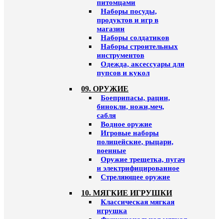
питомцами
Наборы посуды,
продуктов и игр в
магазин
Наборы солдатиков
Наборы строительных
инструментов
Одежда, аксессуары для
пупсов и кукол
09. ОРУЖИЕ
Боеприпасы, рации,
бинокли, ножи,меч,
сабля
Водное оружие
Игровые наборы
полицейские, рыцари,
военные
Оружие трещетка, пугач
и электрифицированное
Стреляющее оружие
10. МЯГКИЕ ИГРУШКИ
Классическая мягкая
игрушка