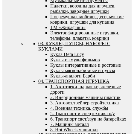
Музыкальные инструменты
Палатки, корзины для игрушек,
рыбалки, заводные игрушки
Погремушки, мобили, дуги, мягкие
коврики, игрушки для купания
ТМ «Жирафики»
Электрифицированные игрушки,
телефоны, плакаты, коврики
03. КУКЛЫ, ПУПСЫ, НАБОРЫ С
КУКЛАМИ
Кукла Defa Lucy
Куклы из мультфильмов
Куклы интерактивные и ростовые
Куклы мягконабивные и пупсы
Куклы-аналоги Барби
04. ТРАНСПОРТНАЯ ИГРУШКА
1. Автотреки, парковки, железные
дороги
2. Инерционные машины пластик
3. Автовоз,трейлер,стройтехника
4. Военная техника, службы
5. Транспорт и спецтехника р/у
6. Транспорт свет/звук на батарейках
7. Машины металл
8. Hot Wheels машинки