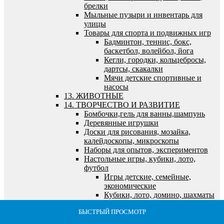
брелки
Мыльные пузыри и инвентарь для
улицы
Товары для спорта и подвижных игр
Бадминтон, теннис, бокс,
баскетбол, волейбол, йога
Кегли, городки, кольцебросы,
дартсы, скакалки
Мячи детские спортивные и
насосы
13. ЖИВОТНЫЕ
14. ТВОРЧЕСТВО И РАЗВИТИЕ
Бомбочки,гель для ванны,шампунь
Деревянные игрушки
Доски для рисования, мозайка,
калейдоскопы, микроскопы
Наборы для опытов, экспериментов
Настольные игры, кубики, лото,
футбол
Игры детские, семейные,
экономические
Кубики, лото, домино, шахматы
и логические игры
БЫСТРЫЙ ПРОСМОТР
БЫСТРЫЙ ПРОСМОТР
БЫСТРЫЙ ПРОСМОТР
БЫСТРЫЙ ПРОСМОТР
БЫСТРЫЙ ПРОСМОТР
Футбол, хоккей, бильярд,
морской и танковый бои