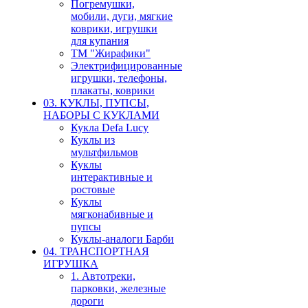
Погремушки,
мобили, дуги, мягкие
коврики, игрушки
для купания
ТМ "Жирафики"
Электрифицированные
игрушки, телефоны,
плакаты, коврики
03. КУКЛЫ, ПУПСЫ,
НАБОРЫ С КУКЛАМИ
Кукла Defa Lucy
Куклы из
мультфильмов
Куклы
интерактивные и
ростовые
Куклы
мягконабивные и
пупсы
Куклы-аналоги Барби
04. ТРАНСПОРТНАЯ
ИГРУШКА
1. Автотреки,
парковки, железные
дороги