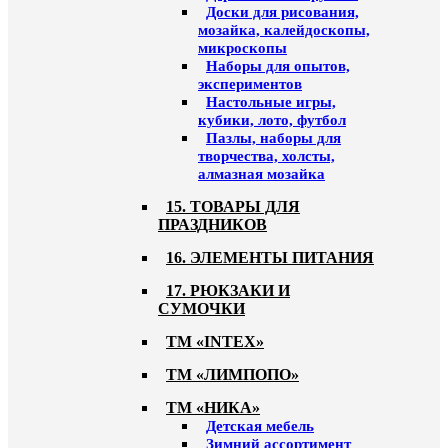
Доски для рисования,
мозайка, калейдоскопы,
микроскопы
Наборы для опытов,
экспериментов
Настольные игры,
кубики, лото, футбол
Пазлы, наборы для
творчества, холсты,
алмазная мозайка
15. ТОВАРЫ ДЛЯ
ПРАЗДНИКОВ
16. ЭЛЕМЕНТЫ ПИТАНИЯ
17. РЮКЗАКИ И
СУМОЧКИ
ТМ «INTEX»
ТМ «ЛИМПОПО»
ТМ «НИКА»
Детская мебель
Зимний ассортимент