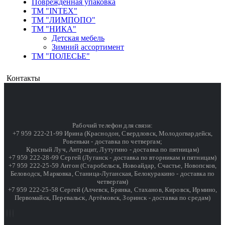
Поврежденная упаковка
ТМ "INTEX"
ТМ "ЛИМПОПО"
ТМ "НИКА"
Детская мебель
Зимний ассортимент
ТМ "ПОЛЕСЬЕ"
Контакты
Рабочий телефон для связи:
+7 959 222-21-99 Ирина (Краснодон, Свердловск, Молодогвардейск,
Ровеньки - доставка по четвергам;
Красный Луч, Антрацит, Лутугино - доставка по пятницам)
+7 959 222-28-99 Сергей (Луганск - доставка по вторникам и пятницам)
+7 959 222-25-59 Антон (Старобельск, Новоайдар, Счастье, Новопсков,
Беловодск, Марковка, Станица-Луганская, Белокуракино - доставка по
четвергам)
+7 959 222-25-58 Сергей (Алчевск, Брянка, Стаханов, Кировск, Ирмино,
Первомайск, Перевальск, Артёмовск, Зоринск - доставка по средам)