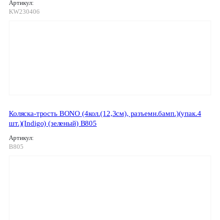
Артикул:
KW230406
Коляска-трость BONO (4кол.(12,3см), разъемн.бамп.)(упак.4
шт.)(Indigo) (зеленый) B805
Артикул:
B805