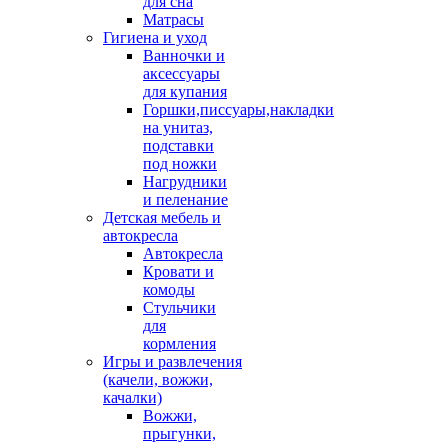
для сна
Матрасы
Гигиена и уход
Ванночки и
аксессуары
для купания
Горшки,писсуары,накладки
на унитаз,
подставки
под ножки
Нагрудники
и пеленание
Детская мебель и
автокресла
Автокресла
Кровати и
комоды
Стульчики
для
кормления
Игры и развлечения
(качели, вожжи,
качалки)
Вожжи,
прыгунки,