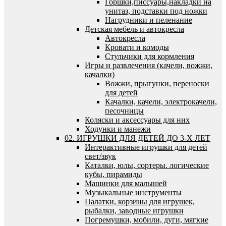
Горшки,писсуары,накладки на
унитаз, подставки под ножки
Нагрудники и пеленание
Детская мебель и автокресла
Автокресла
Кровати и комоды
Стульчики для кормления
Игры и развлечения (качели, вожжи,
качалки)
Вожжи, прыгунки, переноски
для детей
Качалки, качели, электрокачели,
песочницы
Коляски и аксессуары для них
Ходунки и манежи
02. ИГРУШКИ ДЛЯ ДЕТЕЙ ДО 3-Х ЛЕТ
Интерактивные игрушки для детей
свет/звук
Каталки, юлы, сортеры. логические
кубы, пирамиды
Машинки для малышей
Музыкальные инструменты
Палатки, корзины для игрушек,
рыбалки, заводные игрушки
Погремушки, мобили, дуги, мягкие