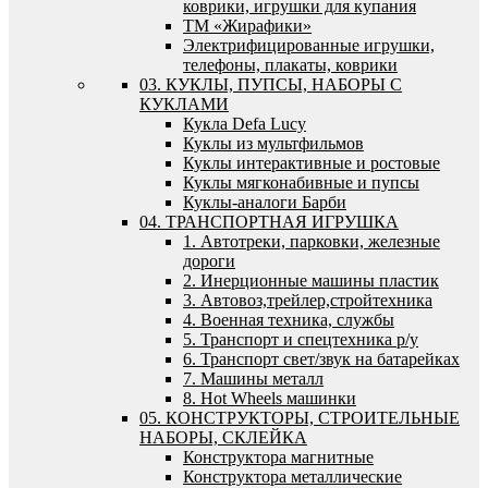
коврики, игрушки для купания
ТМ «Жирафики»
Электрифицированные игрушки,
телефоны, плакаты, коврики
03. КУКЛЫ, ПУПСЫ, НАБОРЫ С
КУКЛАМИ
Кукла Defa Lucy
Куклы из мультфильмов
Куклы интерактивные и ростовые
Куклы мягконабивные и пупсы
Куклы-аналоги Барби
04. ТРАНСПОРТНАЯ ИГРУШКА
1. Автотреки, парковки, железные
дороги
2. Инерционные машины пластик
3. Автовоз,трейлер,стройтехника
4. Военная техника, службы
5. Транспорт и спецтехника р/у
6. Транспорт свет/звук на батарейках
7. Машины металл
8. Hot Wheels машинки
05. КОНСТРУКТОРЫ, СТРОИТЕЛЬНЫЕ
НАБОРЫ, СКЛЕЙКА
Конструктора магнитные
Конструктора металлические