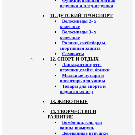
Функциональная мягкая
игрушка и плед-игрушка
11. ДЕТСКИЙ ТРАНСПОРТ
Велосипеды 2- х
колесные
Велосипеды 3- х
колесные
Ролики, скейтборды,
спортивная защита
Самокаты
12. СПОРТ И ОТДЫХ
Лапки,антистресс-
игрушки,слайм, брелки
Мыльные пузыри и
инвентарь для улицы
Товары для спорта и
подвижных игр
13. ЖИВОТНЫЕ
14. ТВОРЧЕСТВО И
РАЗВИТИЕ
Бомбочки,гель для
ванны,шампунь
Деревянные игрушки