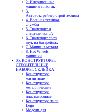
2. Инерционные
машины пластик
3.
Автовоз,трейлер,стройтехника
4. Военная техника,
службы
5. Транспорт и
спецтехника р/у
6. Транспорт свет/
звук на батарейках
7. Машины металл
8. Hot Wheels
машинки
05. КОНСТРУКТОРЫ,
СТРОИТЕЛЬНЫЕ
НАБОРЫ, СКЛЕЙКА
Конструктора
магнитные
Конструктора
металлические
Конструктора
пластмассовые
Конструктора типа
Lego
Модели для