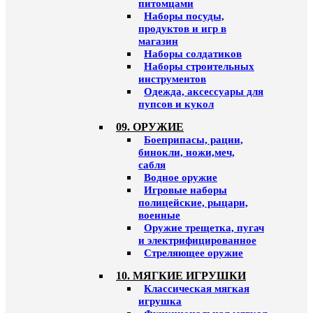
питомцами
Наборы посуды,
продуктов и игр в
магазин
Наборы солдатиков
Наборы строительных
инструментов
Одежда, аксессуары для
пупсов и кукол
09. ОРУЖИЕ
Боеприпасы, рации,
бинокли, ножи,меч,
сабля
Водное оружие
Игровые наборы
полицейские, рыцари,
военные
Оружие трещетка, пугач
и электрифицированное
Стреляющее оружие
10. МЯГКИЕ ИГРУШКИ
Классическая мягкая
игрушка