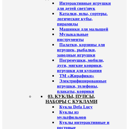
Интерактивные игрушки
для детей свет/звук
Каталки, юлы, сортеры.
логические кубы,
пирамиды
Машинки для малышей
Музыкальные
инструменты
Палатки, корзины для
игрушек, рыбалки,
заводные игрушки
Погремушки, мобили,
дуги, мягкие коврики,
игрушки для купания
ТМ «Жирафики»
Электрифицированные
игрушки, телефоны,
плакаты, коврики
03. КУКЛЫ, ПУПСЫ,
НАБОРЫ С КУКЛАМИ
Кукла Defa Lucy
Куклы из
мультфильмов
Куклы интерактивные и
ростовые