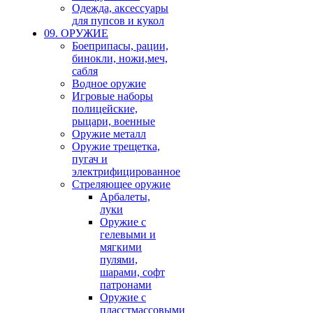
Одежда, аксессуары
для пупсов и кукол
09. ОРУЖИЕ
Боеприпасы, рации,
бинокли, ножи,меч,
сабля
Водное оружие
Игровые наборы
полицейские,
рыцари, военные
Оружие металл
Оружие трещетка,
пугач и
электрифицированное
Стреляющее оружие
Арбалеты,
луки
Оружие с
гелевыми и
мягкими
пулями,
шарами, софт
патронами
Оружие с
пласстмассовыми