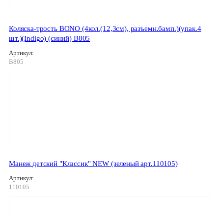
Коляска-трость BONO (4кол.(12,3см), разъемн.бамп.)(упак.4
шт.)(Indigo) (синий) B805
Артикул:
B805
Манеж детский "Классик" NEW (зеленый арт.110105)
Артикул:
110105