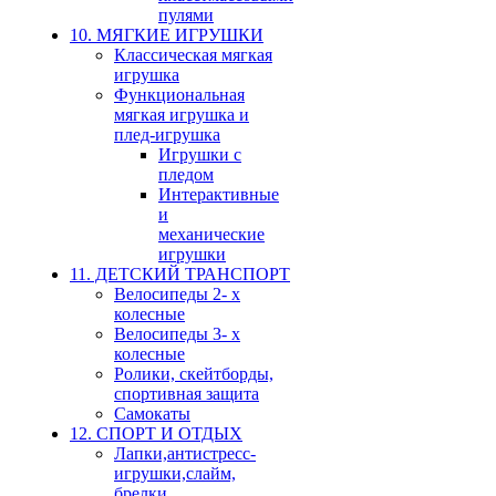
пулями
10. МЯГКИЕ ИГРУШКИ
Классическая мягкая
игрушка
Функциональная
мягкая игрушка и
плед-игрушка
Игрушки с
пледом
Интерактивные
и
механические
игрушки
11. ДЕТСКИЙ ТРАНСПОРТ
Велосипеды 2- х
колесные
Велосипеды 3- х
колесные
Ролики, скейтборды,
спортивная защита
Самокаты
12. СПОРТ И ОТДЫХ
Лапки,антистресс-
игрушки,слайм,
брелки