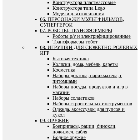
Конструктора пластмассовые
Конструктора типа Lego
Модели для склеивания
06. ПЕРСОНАЖИ МУЛЬТФИЛЬМОВ,
СУПЕРГЕРОИ
07. РОБОТЫ, ТРАНСФОРМЕРЫ
Роботы р/у и электрифицированные
Трансформеры,тобот
08. ИГРУШКИ ДЛЯ СЮЖЕТНО-РОЛЕВЫХ
ИГР
Бытовая техника
Коляски, дома, мебель, кареты
Косметика
Наборы доктора, парикмахера, с
питомцами
Наборы посуды, продуктов и игр в
магазин
Наборы солдатиков
Наборы строительных инструментов
Одежда, аксессуары для пупсов и
кукол
09. ОРУЖИЕ
Боеприпасы, рации, бинокли,
ножи,меч, сабля
Водное оружие