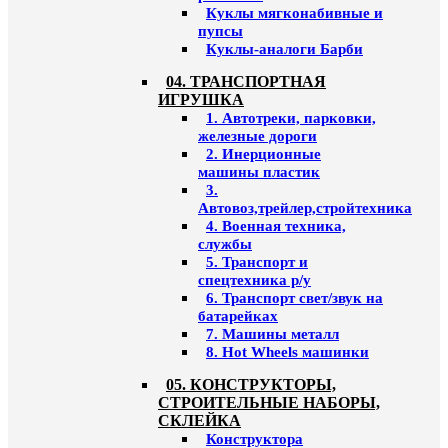
Куклы мягконабивные и
пупсы
Куклы-аналоги Барби
04. ТРАНСПОРТНАЯ
ИГРУШКА
1. Автотреки, парковки,
железные дороги
2. Инерционные
машины пластик
3.
Автовоз,трейлер,стройтехника
4. Военная техника,
службы
5. Транспорт и
спецтехника р/у
6. Транспорт свет/звук на
батарейках
7. Машины металл
8. Hot Wheels машинки
05. КОНСТРУКТОРЫ,
СТРОИТЕЛЬНЫЕ НАБОРЫ,
СКЛЕЙКА
Конструктора