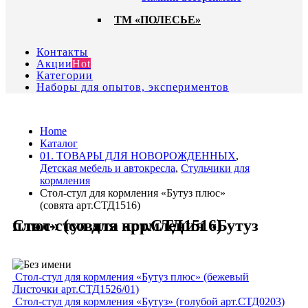
ТМ «ПОЛЕСЬЕ»
Контакты
Акции
Hot
Категории
Наборы для опытов, экспериментов
Home
Каталог
01. ТОВАРЫ ДЛЯ НОВОРОЖДЕННЫХ
,
Детская мебель и автокресла
,
Стульчики для
кормления
Стол-стул для кормления «Бутуз плюс»
(совята арт.СТД1516)
Стол-стул для кормления «Бутуз плюс» (совята арт.СТД1516)
Стол-стул для кормления «Бутуз плюс» (бежевый
Листочки арт.СТД1526/01)
Стол-стул для кормления «Бутуз» (голубой арт.СТД0203)