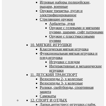
Игровые наборы полицейские,
рыцари, военные
Оружие трещетка, пугач и
электрифицированное
Стреляющее оружие
Арбалеты, луки
Оружие с гелевыми и мягкими
пулями, шарами, софт патронами
Оружие с пласстмассовыми
пулями
10. МЯГКИЕ ИГРУШКИ
Классическая мягкая игрушка
Функциональная мягкая игрушка и
плед-игрушка
Игрушки с пледом
Интерактивные и механические
игрушки
11. ДЕТСКИЙ ТРАНСПОРТ
Велосипеды 2- х колесные
Велосипеды 3- х колесные
Ролики, скейтборды, спортивная
защита
Самокаты
12. СПОРТ И ОТДЫХ
Лапки,антистресс-игрушки,слайм,