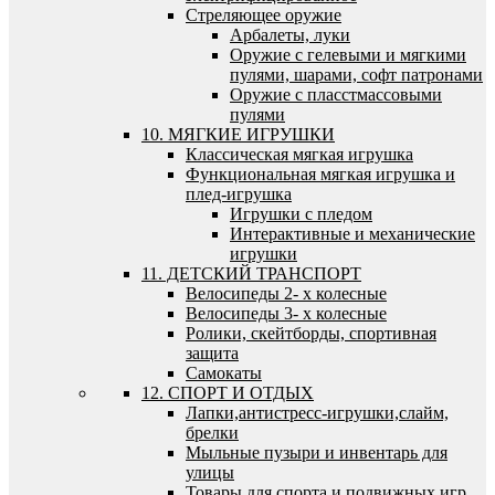
Стреляющее оружие
Арбалеты, луки
Оружие с гелевыми и мягкими
пулями, шарами, софт патронами
Оружие с пласстмассовыми
пулями
10. МЯГКИЕ ИГРУШКИ
Классическая мягкая игрушка
Функциональная мягкая игрушка и
плед-игрушка
Игрушки с пледом
Интерактивные и механические
игрушки
11. ДЕТСКИЙ ТРАНСПОРТ
Велосипеды 2- х колесные
Велосипеды 3- х колесные
Ролики, скейтборды, спортивная
защита
Самокаты
12. СПОРТ И ОТДЫХ
Лапки,антистресс-игрушки,слайм,
брелки
Мыльные пузыри и инвентарь для
улицы
Товары для спорта и подвижных игр