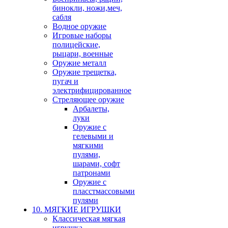
бинокли, ножи,меч,
сабля
Водное оружие
Игровые наборы
полицейские,
рыцари, военные
Оружие металл
Оружие трещетка,
пугач и
электрифицированное
Стреляющее оружие
Арбалеты,
луки
Оружие с
гелевыми и
мягкими
пулями,
шарами, софт
патронами
Оружие с
пласстмассовыми
пулями
10. МЯГКИЕ ИГРУШКИ
Классическая мягкая
игрушка