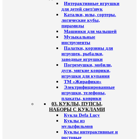
Интерактивные игрушки
для детей свет/звук
Каталки, юлы, сортеры.
логические кубы,
пирамиды
Машинки для малышей
Музыкальные
инструменты
Палатки, корзины для
игрушек, рыбалки,
заводные игрушки
Погремушки, мобили,
дуги, мягкие коврики,
игрушки для купания
ТМ «Жирафики»
Электрифицированные
игрушки, телефоны,
плакаты, коврики
03. КУКЛЫ, ПУПСЫ,
НАБОРЫ С КУКЛАМИ
Кукла Defa Lucy
Куклы из
мультфильмов
Куклы интерактивные и
ростовые