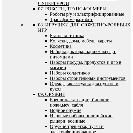
СУПЕРГЕРОИ
07. РОБОТЫ, ТРАНСФОРМЕРЫ
Роботы р/у и электрифицированные
Трансформеры,тобот
08. ИГРУШКИ ДЛЯ СЮЖЕТНО-РОЛЕВЫХ
ИГР
Бытовая техника
Коляски, дома, мебель, кареты
Косметика
Наборы доктора, парикмахера, с
питомцами
Наборы посуды, продуктов и игр в
магазин
Наборы солдатиков
Наборы строительных инструментов
Одежда, аксессуары для пупсов и
кукол
09. ОРУЖИЕ
Боеприпасы, рации, бинокли,
ножи,меч, сабля
Водное оружие
Игровые наборы полицейские,
рыцари, военные
Оружие трещетка, пугач и
электрифицированное