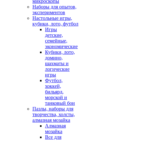
микроскопы
Наборы для опытов,
экспериментов
Настольные игры,
кубики, лото, футбол
Игры
детские,
семейные,
экономические
Кубики, лото,
домино,
шахматы и
логические
игры
Футбол,
хоккей,
бильярд,
морской и
танковый бои
Пазлы, наборы для
творчества, холсты,
алмазная мозайка
Алмазная
мозайка
Все для