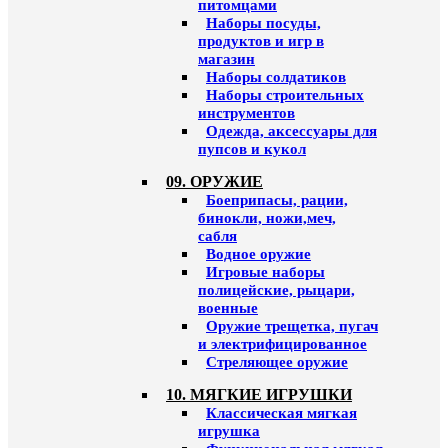
питомцами
Наборы посуды,
продуктов и игр в
магазин
Наборы солдатиков
Наборы строительных
инструментов
Одежда, аксессуары для
пупсов и кукол
09. ОРУЖИЕ
Боеприпасы, рации,
бинокли, ножи,меч,
сабля
Водное оружие
Игровые наборы
полицейские, рыцари,
военные
Оружие трещетка, пугач
и электрифицированное
Стреляющее оружие
10. МЯГКИЕ ИГРУШКИ
Классическая мягкая
игрушка