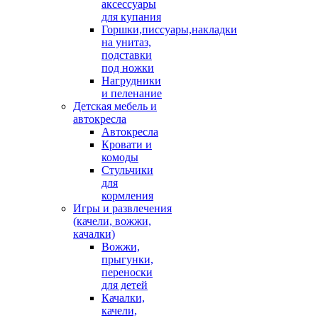
аксессуары
для купания
Горшки,писсуары,накладки
на унитаз,
подставки
под ножки
Нагрудники
и пеленание
Детская мебель и
автокресла
Автокресла
Кровати и
комоды
Стульчики
для
кормления
Игры и развлечения
(качели, вожжи,
качалки)
Вожжи,
прыгунки,
переноски
для детей
Качалки,
качели,