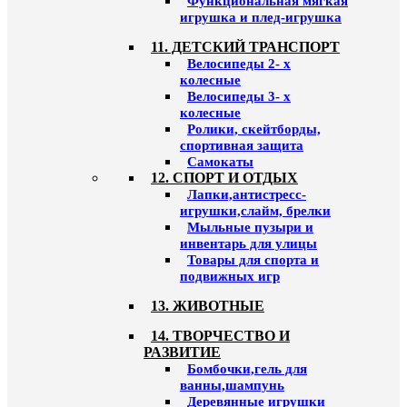
Функциональная мягкая
игрушка и плед-игрушка
11. ДЕТСКИЙ ТРАНСПОРТ
Велосипеды 2- х
колесные
Велосипеды 3- х
колесные
Ролики, скейтборды,
спортивная защита
Самокаты
12. СПОРТ И ОТДЫХ
Лапки,антистресс-
игрушки,слайм, брелки
Мыльные пузыри и
инвентарь для улицы
Товары для спорта и
подвижных игр
13. ЖИВОТНЫЕ
14. ТВОРЧЕСТВО И
РАЗВИТИЕ
Бомбочки,гель для
ванны,шампунь
Деревянные игрушки