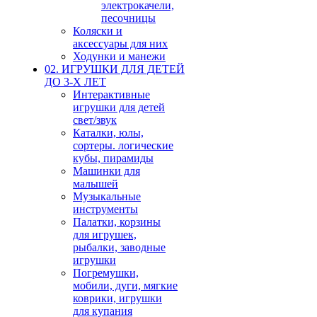
электрокачели,
песочницы
Коляски и
аксессуары для них
Ходунки и манежи
02. ИГРУШКИ ДЛЯ ДЕТЕЙ
ДО 3-Х ЛЕТ
Интерактивные
игрушки для детей
свет/звук
Каталки, юлы,
сортеры. логические
кубы, пирамиды
Машинки для
малышей
Музыкальные
инструменты
Палатки, корзины
для игрушек,
рыбалки, заводные
игрушки
Погремушки,
мобили, дуги, мягкие
коврики, игрушки
для купания