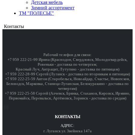
Детская мебель
Зимний ассортимент
ТМ "ПОЛЕСЬЕ"
Контакты
Рабочий телефон для связи:
+7 959 222-21-99 Ирина (Краснодон, Свердловск, Молодогвардейск,
Ровеньки - доставка по четвергам;
Красный Луч, Антрацит, Лутугино - доставка по пятницам)
+7 959 222-28-99 Сергей (Луганск - доставка по вторникам и пятницам)
+7 959 222-25-59 Антон (Старобельск, Новоайдар, Счастье, Новопсков,
Беловодск, Марковка, Станица-Луганская, Белокуракино - доставка по
четвергам)
+7 959 222-25-58 Сергей (Алчевск, Брянка, Стаханов, Кировск, Ирмино,
Первомайск, Перевальск, Артёмовск, Зоринск - доставка по средам)
КОНТАКТЫ
АДРЕС:
г. Луганск ул. Звейнека 147а