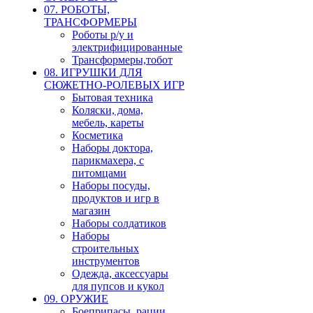
07. РОБОТЫ,
ТРАНСФОРМЕРЫ
Роботы р/у и
электрифицированные
Трансформеры,тобот
08. ИГРУШКИ ДЛЯ
СЮЖЕТНО-РОЛЕВЫХ ИГР
Бытовая техника
Коляски, дома,
мебель, кареты
Косметика
Наборы доктора,
парикмахера, с
питомцами
Наборы посуды,
продуктов и игр в
магазин
Наборы солдатиков
Наборы
строительных
инструментов
Одежда, аксессуары
для пупсов и кукол
09. ОРУЖИЕ
Боеприпасы, рации,