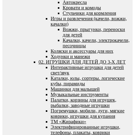
Автокресла
Кровати и комоды
Стульчики для кормления
Игры и развлечения (качели, вожжи,
качалки)
Вожжи, прыгунки, переноски
для детей
Качалки, качели, электрокачели,
песочницы
Коляски и аксессуары для них
Ходунки и манежи
02. ИГРУШКИ ДЛЯ ДЕТЕЙ ДО 3-Х ЛЕТ
Интерактивные игрушки для детей
свет/звук
Каталки, юлы, сортеры. логические
кубы, пирамиды
Машинки для малышей
Музыкальные инструменты
Палатки, корзины для игрушек,
рыбалки, заводные игрушки
Погремушки, мобили, дуги, мягкие
коврики, игрушки для купания
ТМ «Жирафики»
Электрифицированные игрушки,
телефоны, плакаты, коврики