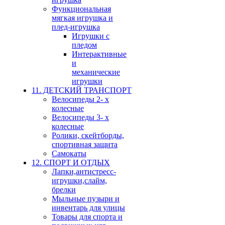
Функциональная
мягкая игрушка и
плед-игрушка
Игрушки с
пледом
Интерактивные
и
механические
игрушки
11. ДЕТСКИЙ ТРАНСПОРТ
Велосипеды 2- х
колесные
Велосипеды 3- х
колесные
Ролики, скейтборды,
спортивная защита
Самокаты
12. СПОРТ И ОТДЫХ
Лапки,антистресс-
игрушки,слайм,
брелки
Мыльные пузыри и
инвентарь для улицы
Товары для спорта и