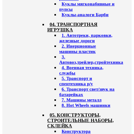
Куклы мягконабивные и
пупсы
Куклы-аналоги Барби
04. ТРАНСПОРТНАЯ
ИГРУШКА
1. Автотреки, парковки,
железные дороги
2. Инерционные
машины пластик
3.
Автовоз,трейлер,стройтехника
4. Военная техника,
службы
5. Транспорт и
спецтехника р/у
6. Транспорт свет/звук на
батарейках
7. Машины металл
8. Hot Wheels машинки
05. КОНСТРУКТОРЫ,
СТРОИТЕЛЬНЫЕ НАБОРЫ,
СКЛЕЙКА
Конструктора