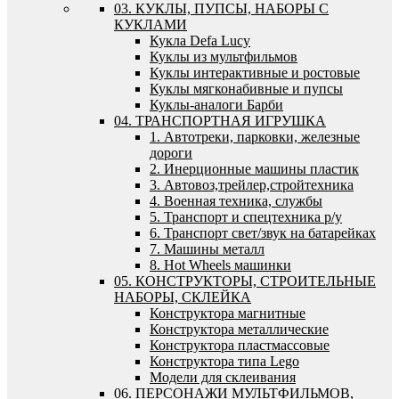
03. КУКЛЫ, ПУПСЫ, НАБОРЫ С
КУКЛАМИ
Кукла Defa Lucy
Куклы из мультфильмов
Куклы интерактивные и ростовые
Куклы мягконабивные и пупсы
Куклы-аналоги Барби
04. ТРАНСПОРТНАЯ ИГРУШКА
1. Автотреки, парковки, железные
дороги
2. Инерционные машины пластик
3. Автовоз,трейлер,стройтехника
4. Военная техника, службы
5. Транспорт и спецтехника р/у
6. Транспорт свет/звук на батарейках
7. Машины металл
8. Hot Wheels машинки
05. КОНСТРУКТОРЫ, СТРОИТЕЛЬНЫЕ
НАБОРЫ, СКЛЕЙКА
Конструктора магнитные
Конструктора металлические
Конструктора пластмассовые
Конструктора типа Lego
Модели для склеивания
06. ПЕРСОНАЖИ МУЛЬТФИЛЬМОВ,