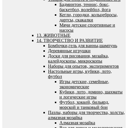
Бадминтон, теннис, бокс,
баскетбол, волейбол, йога
Кегли, городки, кольцебросы,
дартсы, скакалки
Мячи детские спортивные и
насосы
13. ЖИВОТНЫЕ
14. ТВОРЧЕСТВО И РАЗВИТИЕ
Бомбочки,гель для ванны,шампунь
Деревянные игрушки
Доски для рисования, мозайка,
калейдоскопы, микроскопы
Наборы для опытов, экспериментов
Настольные игры, кубики, лото,
футбол
Игры детские, семейные,
экономические
Кубики, лото, домино, шахматы
и логические игры
Футбол, хоккей, бильярд,
морской и танковый бои
Пазлы, наборы для творчества, холсты,
алмазная мозайка
Алмазная мозайка
Все для лепки и моделирования