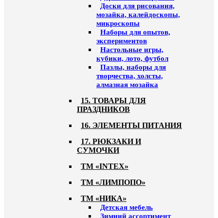
Доски для рисования,
мозайка, калейдоскопы,
микроскопы
Наборы для опытов,
экспериментов
Настольные игры,
кубики, лото, футбол
Пазлы, наборы для
творчества, холсты,
алмазная мозайка
15. ТОВАРЫ ДЛЯ
ПРАЗДНИКОВ
16. ЭЛЕМЕНТЫ ПИТАНИЯ
17. РЮКЗАКИ И
СУМОЧКИ
ТМ «INTEX»
ТМ «ЛИМПОПО»
ТМ «НИКА»
Детская мебель
Зимний ассортимент