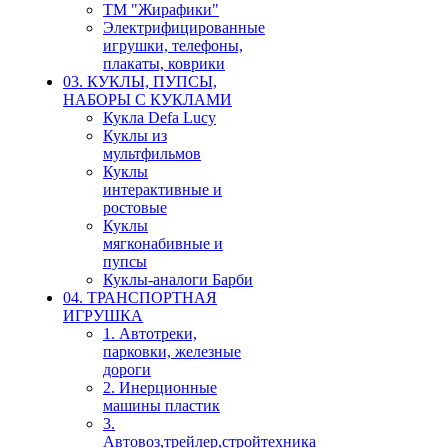
ТМ "Жирафики"
Электрифицированные
игрушки, телефоны,
плакаты, коврики
03. КУКЛЫ, ПУПСЫ,
НАБОРЫ С КУКЛАМИ
Кукла Defa Lucy
Куклы из
мультфильмов
Куклы
интерактивные и
ростовые
Куклы
мягконабивные и
пупсы
Куклы-аналоги Барби
04. ТРАНСПОРТНАЯ
ИГРУШКА
1. Автотреки,
парковки, железные
дороги
2. Инерционные
машины пластик
3.
Автовоз,трейлер,стройтехника