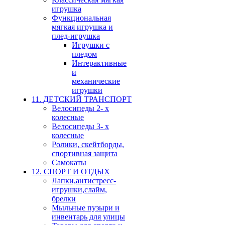
игрушка
Функциональная
мягкая игрушка и
плед-игрушка
Игрушки с
пледом
Интерактивные
и
механические
игрушки
11. ДЕТСКИЙ ТРАНСПОРТ
Велосипеды 2- х
колесные
Велосипеды 3- х
колесные
Ролики, скейтборды,
спортивная защита
Самокаты
12. СПОРТ И ОТДЫХ
Лапки,антистресс-
игрушки,слайм,
брелки
Мыльные пузыри и
инвентарь для улицы