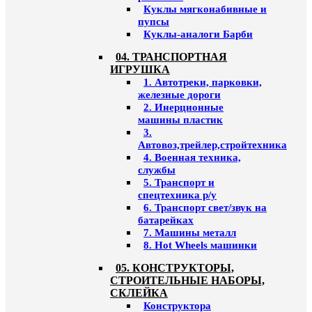
Куклы мягконабивные и
пупсы
Куклы-аналоги Барби
04. ТРАНСПОРТНАЯ
ИГРУШКА
1. Автотреки, парковки,
железные дороги
2. Инерционные
машины пластик
3.
Автовоз,трейлер,стройтехника
4. Военная техника,
службы
5. Транспорт и
спецтехника р/у
6. Транспорт свет/звук на
батарейках
7. Машины металл
8. Hot Wheels машинки
05. КОНСТРУКТОРЫ,
СТРОИТЕЛЬНЫЕ НАБОРЫ,
СКЛЕЙКА
Конструктора