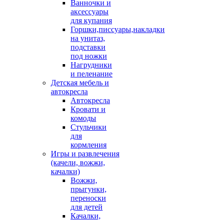
Ванночки и
аксессуары
для купания
Горшки,писсуары,накладки
на унитаз,
подставки
под ножки
Нагрудники
и пеленание
Детская мебель и
автокресла
Автокресла
Кровати и
комоды
Стульчики
для
кормления
Игры и развлечения
(качели, вожжи,
качалки)
Вожжи,
прыгунки,
переноски
для детей
Качалки,