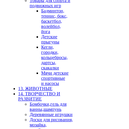
Товары для спорта и
подвижных игр
Бадминтон,
теннис, бокс,
баскетбол,
волейбол,
йога
Детские
прыгуны
Кегли,
городки,
кольцебросы,
дартсы,
скакалки
Мячи детские
спортивные
и насосы
13. ЖИВОТНЫЕ
14. ТВОРЧЕСТВО И
РАЗВИТИЕ
Бомбочки,гель для
ванны,шампунь
Деревянные игрушки
Доски для рисования,
мозайка,