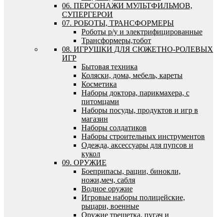
06. ПЕРСОНАЖИ МУЛЬТФИЛЬМОВ,
СУПЕРГЕРОИ
07. РОБОТЫ, ТРАНСФОРМЕРЫ
Роботы р/у и электрифицированные
Трансформеры,тобот
08. ИГРУШКИ ДЛЯ СЮЖЕТНО-РОЛЕВЫХ
ИГР
Бытовая техника
Коляски, дома, мебель, кареты
Косметика
Наборы доктора, парикмахера, с
питомцами
Наборы посуды, продуктов и игр в
магазин
Наборы солдатиков
Наборы строительных инструментов
Одежда, аксессуары для пупсов и
кукол
09. ОРУЖИЕ
Боеприпасы, рации, бинокли,
ножи,меч, сабля
Водное оружие
Игровые наборы полицейские,
рыцари, военные
Оружие трещетка, пугач и