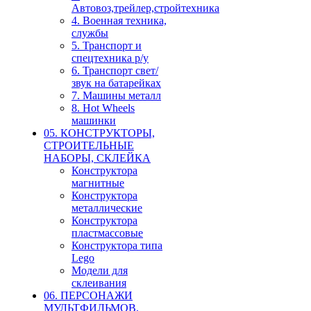
Автовоз,трейлер,стройтехника
4. Военная техника,
службы
5. Транспорт и
спецтехника р/у
6. Транспорт свет/
звук на батарейках
7. Машины металл
8. Hot Wheels
машинки
05. КОНСТРУКТОРЫ,
СТРОИТЕЛЬНЫЕ
НАБОРЫ, СКЛЕЙКА
Конструктора
магнитные
Конструктора
металлические
Конструктора
пластмассовые
Конструктора типа
Lego
Модели для
склеивания
06. ПЕРСОНАЖИ
МУЛЬТФИЛЬМОВ,