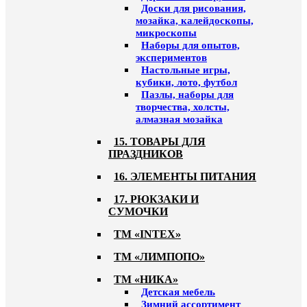
Доски для рисования,
мозайка, калейдоскопы,
микроскопы
Наборы для опытов,
экспериментов
Настольные игры,
кубики, лото, футбол
Пазлы, наборы для
творчества, холсты,
алмазная мозайка
15. ТОВАРЫ ДЛЯ
ПРАЗДНИКОВ
16. ЭЛЕМЕНТЫ ПИТАНИЯ
17. РЮКЗАКИ И
СУМОЧКИ
ТМ «INTEX»
ТМ «ЛИМПОПО»
ТМ «НИКА»
Детская мебель
Зимний ассортимент