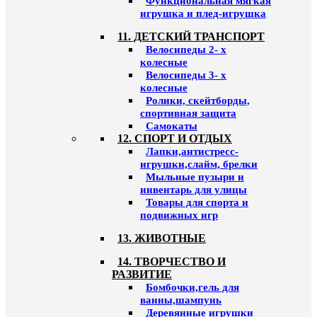
Функциональная мягкая
игрушка и плед-игрушка
11. ДЕТСКИЙ ТРАНСПОРТ
Велосипеды 2- х
колесные
Велосипеды 3- х
колесные
Ролики, скейтборды,
спортивная защита
Самокаты
12. СПОРТ И ОТДЫХ
Лапки,антистресс-
игрушки,слайм, брелки
Мыльные пузыри и
инвентарь для улицы
Товары для спорта и
подвижных игр
13. ЖИВОТНЫЕ
14. ТВОРЧЕСТВО И
РАЗВИТИЕ
Бомбочки,гель для
ванны,шампунь
Деревянные игрушки