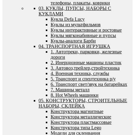
телефоны, плакаты, коврики
03. КУКЛЫ, ПУПСЫ, НАБОРЫ С
КУКЛАМИ
Кукла Defa Lucy
Куклы из мультфильмов
Куклы интерактивные и ростовые
Куклы мягконабивные и пупсы
Куклы-аналоги Барби
04. ТРАНСПОРТНАЯ ИГРУШКА
1. Автотреки, парковки, железные
дороги
2. Инерционные машины пластик
3. Автовоз,трейлер,стройтехника
4. Военная техника, службы
5. Транспорт и спецтехника р/у
6. Транспорт свет/звук на батарейках
7. Машины металл
8. Hot Wheels машинки
05. КОНСТРУКТОРЫ, СТРОИТЕЛЬНЫЕ
НАБОРЫ, СКЛЕЙКА
Конструктора магнитные
Конструктора металлические
Конструктора пластмассовые
Конструктора типа Lego
Модели для склеивания