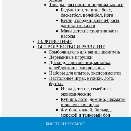
Товары для спорта и подвижных игр
Бадминтон, теннис, бокс,
баскетбол, волейбол, йога
Кегли, городки, кольцебросы,
дартсы, скакалки
Мячи детские спортивные и
насосы
13. ЖИВОТНЫЕ
14. ТВОРЧЕСТВО И РАЗВИТИЕ
Бомбочки,гель для ванны,шампунь
Деревянные игрушки
Доски для рисования, мозайка,
калейдоскопы, микроскопы
Наборы для опытов, экспериментов
Настольные игры, кубики, лото,
футбол
Игры детские, семейные,
экономические
Кубики, лото, домино, шахматы
и логические игры
Футбол, хоккей, бильярд,
морской и танковый бои
Пазлы, наборы для творчества, холсты,
БЫСТРЫЙ ПРОСМОТР
БЫСТРЫЙ ПРОСМОТР
БЫСТРЫЙ ПРОСМОТР
БЫСТРЫЙ ПРОСМОТР
БЫСТРЫЙ ПРОСМОТР
алмазная мозайка
Алмазная мозайка