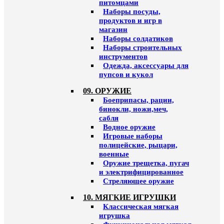
питомцами
Наборы посуды,
продуктов и игр в
магазин
Наборы солдатиков
Наборы строительных
инструментов
Одежда, аксессуары для
пупсов и кукол
09. ОРУЖИЕ
Боеприпасы, рации,
бинокли, ножи,меч,
сабля
Водное оружие
Игровые наборы
полицейские, рыцари,
военные
Оружие трещетка, пугач
и электрифицированное
Стреляющее оружие
10. МЯГКИЕ ИГРУШКИ
Классическая мягкая
игрушка