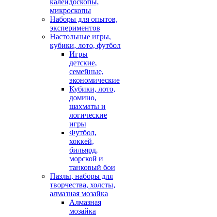
калейдоскопы,
микроскопы
Наборы для опытов,
экспериментов
Настольные игры,
кубики, лото, футбол
Игры
детские,
семейные,
экономические
Кубики, лото,
домино,
шахматы и
логические
игры
Футбол,
хоккей,
бильярд,
морской и
танковый бои
Пазлы, наборы для
творчества, холсты,
алмазная мозайка
Алмазная
мозайка