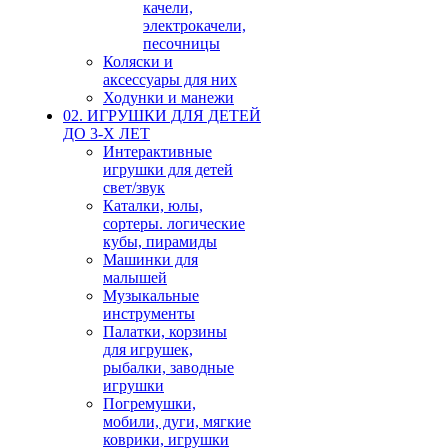
качели,
электрокачели,
песочницы
Коляски и
аксессуары для них
Ходунки и манежи
02. ИГРУШКИ ДЛЯ ДЕТЕЙ
ДО 3-Х ЛЕТ
Интерактивные
игрушки для детей
свет/звук
Каталки, юлы,
сортеры. логические
кубы, пирамиды
Машинки для
малышей
Музыкальные
инструменты
Палатки, корзины
для игрушек,
рыбалки, заводные
игрушки
Погремушки,
мобили, дуги, мягкие
коврики, игрушки