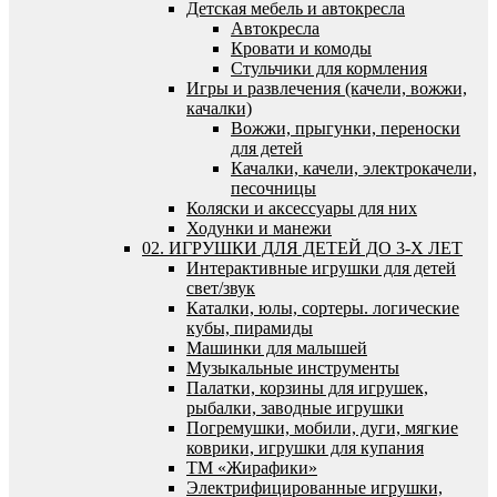
Детская мебель и автокресла
Автокресла
Кровати и комоды
Стульчики для кормления
Игры и развлечения (качели, вожжи,
качалки)
Вожжи, прыгунки, переноски
для детей
Качалки, качели, электрокачели,
песочницы
Коляски и аксессуары для них
Ходунки и манежи
02. ИГРУШКИ ДЛЯ ДЕТЕЙ ДО 3-Х ЛЕТ
Интерактивные игрушки для детей
свет/звук
Каталки, юлы, сортеры. логические
кубы, пирамиды
Машинки для малышей
Музыкальные инструменты
Палатки, корзины для игрушек,
рыбалки, заводные игрушки
Погремушки, мобили, дуги, мягкие
коврики, игрушки для купания
ТМ «Жирафики»
Электрифицированные игрушки,