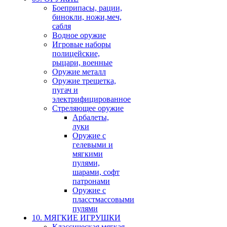
Боеприпасы, рации,
бинокли, ножи,меч,
сабля
Водное оружие
Игровые наборы
полицейские,
рыцари, военные
Оружие металл
Оружие трещетка,
пугач и
электрифицированное
Стреляющее оружие
Арбалеты,
луки
Оружие с
гелевыми и
мягкими
пулями,
шарами, софт
патронами
Оружие с
пласстмассовыми
пулями
10. МЯГКИЕ ИГРУШКИ
Классическая мягкая