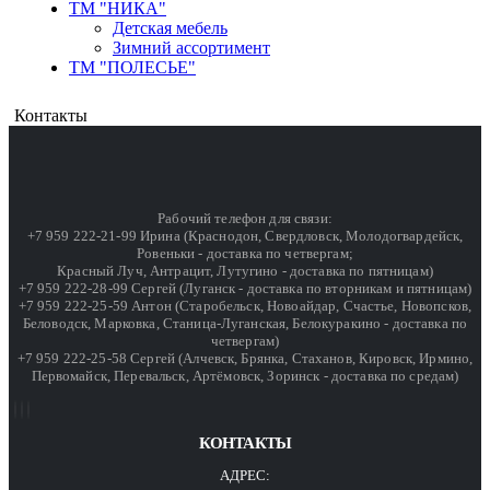
ТМ "НИКА"
Детская мебель
Зимний ассортимент
ТМ "ПОЛЕСЬЕ"
Контакты
Рабочий телефон для связи:
+7 959 222-21-99 Ирина (Краснодон, Свердловск, Молодогвардейск,
Ровеньки - доставка по четвергам;
Красный Луч, Антрацит, Лутугино - доставка по пятницам)
+7 959 222-28-99 Сергей (Луганск - доставка по вторникам и пятницам)
+7 959 222-25-59 Антон (Старобельск, Новоайдар, Счастье, Новопсков,
Беловодск, Марковка, Станица-Луганская, Белокуракино - доставка по
четвергам)
+7 959 222-25-58 Сергей (Алчевск, Брянка, Стаханов, Кировск, Ирмино,
Первомайск, Перевальск, Артёмовск, Зоринск - доставка по средам)
КОНТАКТЫ
АДРЕС: