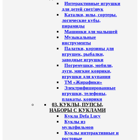
Интерактивные игрушки
для детей свет/звук
Каталки, юлы, сортеры.
логические кубы,
пирамиды
Машинки для малышей
Музыкальные
инструменты
Палатки, корзины для
игрушек, рыбалки,
заводные игрушки
Погремушки, мобили,
дуги, мягкие коврики,
игрушки для купания
ТМ «Жирафики»
Электрифицированные
игрушки, телефоны,
плакаты, коврики
03. КУКЛЫ, ПУПСЫ,
НАБОРЫ С КУКЛАМИ
Кукла Defa Lucy
Куклы из
мультфильмов
Куклы интерактивные и
ростовые