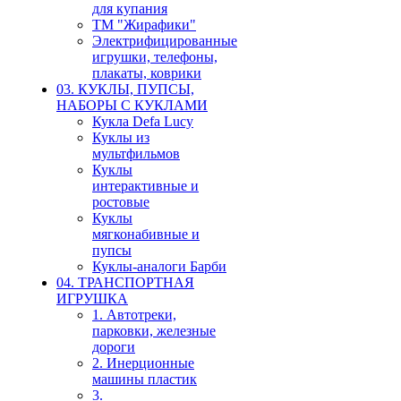
для купания
ТМ "Жирафики"
Электрифицированные
игрушки, телефоны,
плакаты, коврики
03. КУКЛЫ, ПУПСЫ,
НАБОРЫ С КУКЛАМИ
Кукла Defa Lucy
Куклы из
мультфильмов
Куклы
интерактивные и
ростовые
Куклы
мягконабивные и
пупсы
Куклы-аналоги Барби
04. ТРАНСПОРТНАЯ
ИГРУШКА
1. Автотреки,
парковки, железные
дороги
2. Инерционные
машины пластик
3.