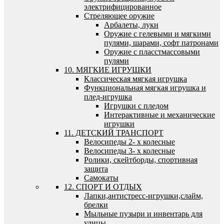
электрифицированное
Стреляющее оружие
Арбалеты, луки
Оружие с гелевыми и мягкими
пулями, шарами, софт патронами
Оружие с пласстмассовыми
пулями
10. МЯГКИЕ ИГРУШКИ
Классическая мягкая игрушка
Функциональная мягкая игрушка и
плед-игрушка
Игрушки с пледом
Интерактивные и механические
игрушки
11. ДЕТСКИЙ ТРАНСПОРТ
Велосипеды 2- х колесные
Велосипеды 3- х колесные
Ролики, скейтборды, спортивная
защита
Самокаты
12. СПОРТ И ОТДЫХ
Лапки,антистресс-игрушки,слайм,
брелки
Мыльные пузыри и инвентарь для
улицы