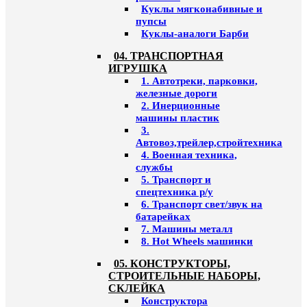
Куклы мягконабивные и
пупсы
Куклы-аналоги Барби
04. ТРАНСПОРТНАЯ
ИГРУШКА
1. Автотреки, парковки,
железные дороги
2. Инерционные
машины пластик
3.
Автовоз,трейлер,стройтехника
4. Военная техника,
службы
5. Транспорт и
спецтехника р/у
6. Транспорт свет/звук на
батарейках
7. Машины металл
8. Hot Wheels машинки
05. КОНСТРУКТОРЫ,
СТРОИТЕЛЬНЫЕ НАБОРЫ,
СКЛЕЙКА
Конструктора