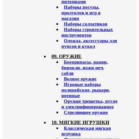
питомцами
Наборы посуды,
продуктов и игр в
магазин
Наборы солдатиков
Наборы строительных
инструментов
Одежда, аксессуары для
пупсов и кукол
09. ОРУЖИЕ
Боеприпасы, рации,
бинокли, ножи,меч,
сабля
Водное оружие
Игровые наборы
полицейские, рыцари,
военные
Оружие трещетка, пугач
и электрифицированное
Стреляющее оружие
10. МЯГКИЕ ИГРУШКИ
Классическая мягкая
игрушка