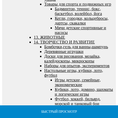
Товары для спорта и подвижных игр
Бадминтон, теннис, бокс,
баскетбол, волейбол, йога
Кегли, городки, кольцебросы,
дартсы, скакалки
Мячи детские спортивные и
насосы
13. ЖИВОТНЫЕ
14. ТВОРЧЕСТВО И РАЗВИТИЕ
Бомбочки,гель для ванны,шампунь
Деревянные игрушки
Доски для рисования, мозайка,
калейдоскопы, микроскопы
Наборы для опытов, экспериментов
Настольные игры, кубики, лото,
футбол
Игры детские, семейные,
экономические
Кубики, лото, домино, шахматы
и логические игры
Футбол, хоккей, бильярд,
морской и танковый бои
Пазлы, наборы для творчества, холсты,
БЫСТРЫЙ ПРОСМОТР
БЫСТРЫЙ ПРОСМОТР
БЫСТРЫЙ ПРОСМОТР
БЫСТРЫЙ ПРОСМОТР
БЫСТРЫЙ ПРОСМОТР
алмазная мозайка
Алмазная мозайка