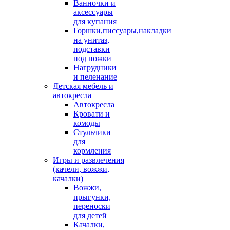
Ванночки и
аксессуары
для купания
Горшки,писсуары,накладки
на унитаз,
подставки
под ножки
Нагрудники
и пеленание
Детская мебель и
автокресла
Автокресла
Кровати и
комоды
Стульчики
для
кормления
Игры и развлечения
(качели, вожжи,
качалки)
Вожжи,
прыгунки,
переноски
для детей
Качалки,