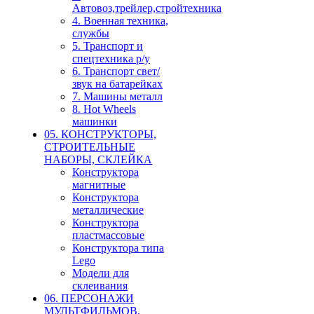
Автовоз,трейлер,стройтехника
4. Военная техника,
службы
5. Транспорт и
спецтехника р/у
6. Транспорт свет/
звук на батарейках
7. Машины металл
8. Hot Wheels
машинки
05. КОНСТРУКТОРЫ,
СТРОИТЕЛЬНЫЕ
НАБОРЫ, СКЛЕЙКА
Конструктора
магнитные
Конструктора
металлические
Конструктора
пластмассовые
Конструктора типа
Lego
Модели для
склеивания
06. ПЕРСОНАЖИ
МУЛЬТФИЛЬМОВ,