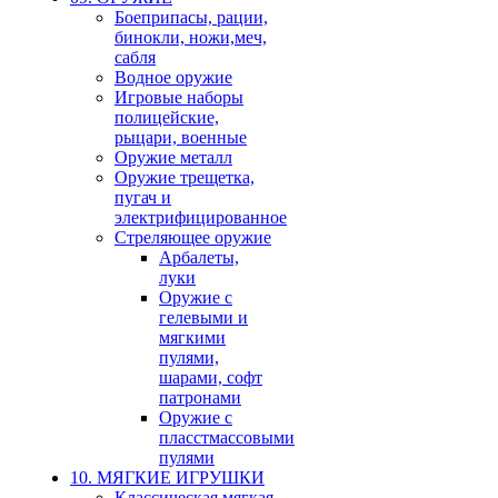
Боеприпасы, рации,
бинокли, ножи,меч,
сабля
Водное оружие
Игровые наборы
полицейские,
рыцари, военные
Оружие металл
Оружие трещетка,
пугач и
электрифицированное
Стреляющее оружие
Арбалеты,
луки
Оружие с
гелевыми и
мягкими
пулями,
шарами, софт
патронами
Оружие с
пласстмассовыми
пулями
10. МЯГКИЕ ИГРУШКИ
Классическая мягкая