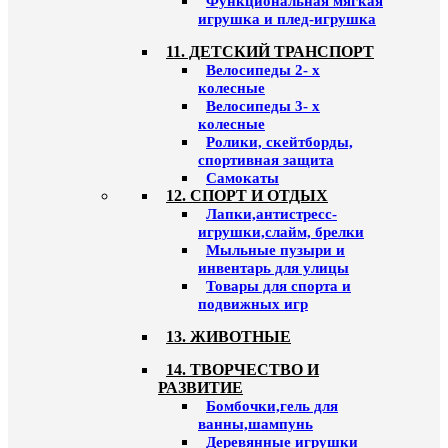
Функциональная мягкая
игрушка и плед-игрушка
11. ДЕТСКИЙ ТРАНСПОРТ
Велосипеды 2- х
колесные
Велосипеды 3- х
колесные
Ролики, скейтборды,
спортивная защита
Самокаты
12. СПОРТ И ОТДЫХ
Лапки,антистресс-
игрушки,слайм, брелки
Мыльные пузыри и
инвентарь для улицы
Товары для спорта и
подвижных игр
13. ЖИВОТНЫЕ
14. ТВОРЧЕСТВО И
РАЗВИТИЕ
Бомбочки,гель для
ванны,шампунь
Деревянные игрушки