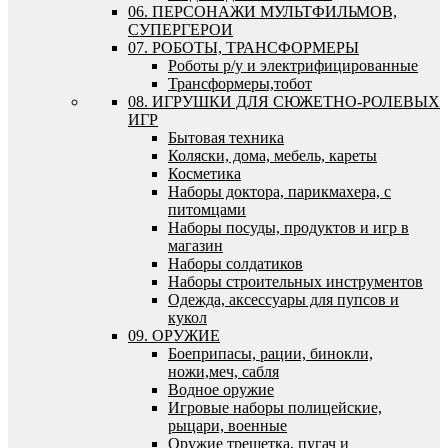
06. ПЕРСОНАЖИ МУЛЬТФИЛЬМОВ,
СУПЕРГЕРОИ
07. РОБОТЫ, ТРАНСФОРМЕРЫ
Роботы р/у и электрифицированные
Трансформеры,тобот
08. ИГРУШКИ ДЛЯ СЮЖЕТНО-РОЛЕВЫХ
ИГР
Бытовая техника
Коляски, дома, мебель, кареты
Косметика
Наборы доктора, парикмахера, с
питомцами
Наборы посуды, продуктов и игр в
магазин
Наборы солдатиков
Наборы строительных инструментов
Одежда, аксессуары для пупсов и
кукол
09. ОРУЖИЕ
Боеприпасы, рации, бинокли,
ножи,меч, сабля
Водное оружие
Игровые наборы полицейские,
рыцари, военные
Оружие трещетка, пугач и