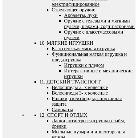
электрифицированное
Стреляющее оружие
Арбалеты, луки
Оружие с гелевыми и мягкими
пулями, шарами, софт патронами
Оружие с пласстмассовыми
пулями
10. МЯГКИЕ ИГРУШКИ
Классическая мягкая игрушка
Функциональная мягкая игрушка и
плед-игрушка
Игрушки с пледом
Интерактивные и механические
игрушки
11. ДЕТСКИЙ ТРАНСПОРТ
Велосипеды 2- х колесные
Велосипеды 3- х колесные
Ролики, скейтборды, спортивная
защита
Самокаты
12. СПОРТ И ОТДЫХ
Лапки,антистресс-игрушки,слайм,
брелки
Мыльные пузыри и инвентарь для
улицы