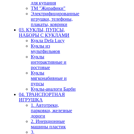
для купания
ТМ "Жирафики"
Электрифицированные
игрушки, телефоны,
плакаты, коврики
03. КУКЛЫ, ПУПСЫ,
НАБОРЫ С КУКЛАМИ
Кукла Defa Lucy
Куклы из
мультфильмов
Куклы
интерактивные и
ростовые
Куклы
мягконабивные и
пупсы
Куклы-аналоги Барби
04. ТРАНСПОРТНАЯ
ИГРУШКА
1. Автотреки,
парковки, железные
дороги
2. Инерционные
машины пластик
3.