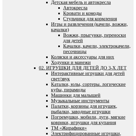
Детская мебель и автокресла
Автокресла
Кровати и комоды
Стульчики для кормления
Игры и развлечения (качели, вожжи,
качалки)
Вожжи, прыгунки, переноски
для детей
Качалки, качели, электрокачели,
песочницы
Коляски и аксессуары для них
Ходунки и манежи
02. ИГРУШКИ ДЛЯ ДЕТЕЙ ДО 3-Х ЛЕТ
Интерактивные игрушки для детей
свет/звук
Каталки, юлы, сортеры. логические
кубы, пирамиды
Машинки для малышей
Музыкальные инструменты
Палатки, корзины для игрушек,
рыбалки, заводные игрушки
Погремушки, мобили, дуги, мягкие
коврики, игрушки для купания
ТМ «Жирафики»
Электрифицированные игрушки,