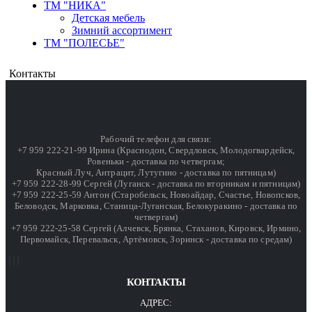
ТМ "НИКА"
Детская мебель
Зимний ассортимент
ТМ "ПОЛЕСЬЕ"
Контакты
Рабочий телефон для связи:
+7 959 222-21-99 Ирина (Краснодон, Свердловск, Молодогвардейск,
Ровеньки - доставка по четвергам;
Красный Луч, Антрацит, Лутугино - доставка по пятницам)
+7 959 222-28-99 Сергей (Луганск - доставка по вторникам и пятницам)
+7 959 222-25-59 Антон (Старобельск, Новоайдар, Счастье, Новопсков,
Беловодск, Марковка, Станица-Луганская, Белокуракино - доставка по
четвергам)
+7 959 222-25-58 Сергей (Алчевск, Брянка, Стаханов, Кировск, Ирмино,
Первомайск, Перевальск, Артёмовск, Зоринск - доставка по средам)
КОНТАКТЫ
АДРЕС: