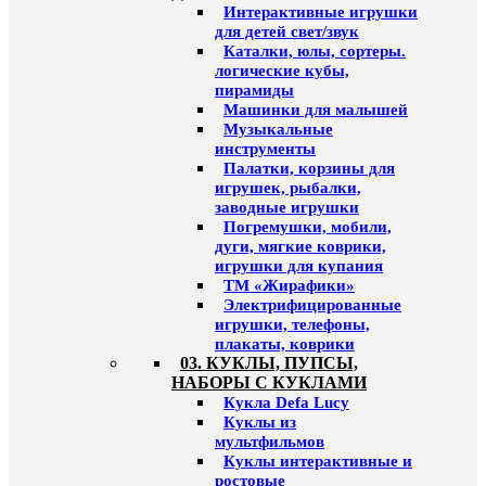
Интерактивные игрушки
для детей свет/звук
Каталки, юлы, сортеры.
логические кубы,
пирамиды
Машинки для малышей
Музыкальные
инструменты
Палатки, корзины для
игрушек, рыбалки,
заводные игрушки
Погремушки, мобили,
дуги, мягкие коврики,
игрушки для купания
ТМ «Жирафики»
Электрифицированные
игрушки, телефоны,
плакаты, коврики
03. КУКЛЫ, ПУПСЫ,
НАБОРЫ С КУКЛАМИ
Кукла Defa Lucy
Куклы из
мультфильмов
Куклы интерактивные и
ростовые