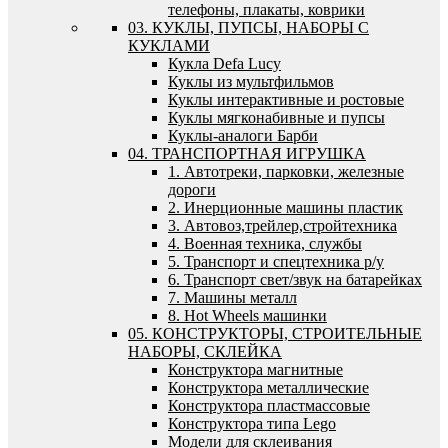
телефоны, плакаты, коврики
03. КУКЛЫ, ПУПСЫ, НАБОРЫ С
КУКЛАМИ
Кукла Defa Lucy
Куклы из мультфильмов
Куклы интерактивные и ростовые
Куклы мягконабивные и пупсы
Куклы-аналоги Барби
04. ТРАНСПОРТНАЯ ИГРУШКА
1. Автотреки, парковки, железные
дороги
2. Инерционные машины пластик
3. Автовоз,трейлер,стройтехника
4. Военная техника, службы
5. Транспорт и спецтехника р/у
6. Транспорт свет/звук на батарейках
7. Машины металл
8. Hot Wheels машинки
05. КОНСТРУКТОРЫ, СТРОИТЕЛЬНЫЕ
НАБОРЫ, СКЛЕЙКА
Конструктора магнитные
Конструктора металлические
Конструктора пластмассовые
Конструктора типа Lego
Модели для склеивания