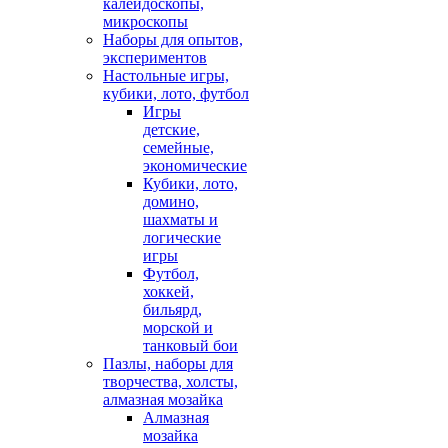
калейдоскопы,
микроскопы
Наборы для опытов,
экспериментов
Настольные игры,
кубики, лото, футбол
Игры
детские,
семейные,
экономические
Кубики, лото,
домино,
шахматы и
логические
игры
Футбол,
хоккей,
бильярд,
морской и
танковый бои
Пазлы, наборы для
творчества, холсты,
алмазная мозайка
Алмазная
мозайка