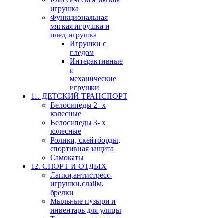
игрушка
Функциональная
мягкая игрушка и
плед-игрушка
Игрушки с
пледом
Интерактивные
и
механические
игрушки
11. ДЕТСКИЙ ТРАНСПОРТ
Велосипеды 2- х
колесные
Велосипеды 3- х
колесные
Ролики, скейтборды,
спортивная защита
Самокаты
12. СПОРТ И ОТДЫХ
Лапки,антистресс-
игрушки,слайм,
брелки
Мыльные пузыри и
инвентарь для улицы