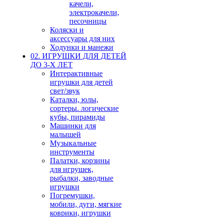
качели,
электрокачели,
песочницы
Коляски и
аксессуары для них
Ходунки и манежи
02. ИГРУШКИ ДЛЯ ДЕТЕЙ
ДО 3-Х ЛЕТ
Интерактивные
игрушки для детей
свет/звук
Каталки, юлы,
сортеры. логические
кубы, пирамиды
Машинки для
малышей
Музыкальные
инструменты
Палатки, корзины
для игрушек,
рыбалки, заводные
игрушки
Погремушки,
мобили, дуги, мягкие
коврики, игрушки