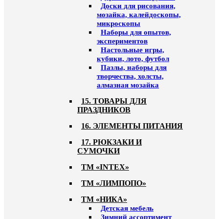
Доски для рисования,
мозайка, калейдоскопы,
микроскопы
Наборы для опытов,
экспериментов
Настольные игры,
кубики, лото, футбол
Пазлы, наборы для
творчества, холсты,
алмазная мозайка
15. ТОВАРЫ ДЛЯ
ПРАЗДНИКОВ
16. ЭЛЕМЕНТЫ ПИТАНИЯ
17. РЮКЗАКИ И
СУМОЧКИ
ТМ «INTEX»
ТМ «ЛИМПОПО»
ТМ «НИКА»
Детская мебель
Зимний ассортимент