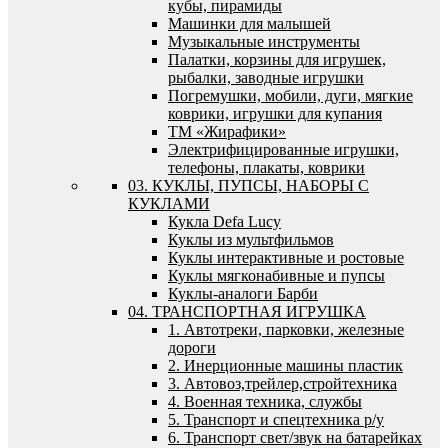
кубы, пирамиды
Машинки для малышей
Музыкальные инструменты
Палатки, корзины для игрушек,
рыбалки, заводные игрушки
Погремушки, мобили, дуги, мягкие
коврики, игрушки для купания
ТМ «Жирафики»
Электрифицированные игрушки,
телефоны, плакаты, коврики
03. КУКЛЫ, ПУПСЫ, НАБОРЫ С
КУКЛАМИ
Кукла Defa Lucy
Куклы из мультфильмов
Куклы интерактивные и ростовые
Куклы мягконабивные и пупсы
Куклы-аналоги Барби
04. ТРАНСПОРТНАЯ ИГРУШКА
1. Автотреки, парковки, железные
дороги
2. Инерционные машины пластик
3. Автовоз,трейлер,стройтехника
4. Военная техника, службы
5. Транспорт и спецтехника р/у
6. Транспорт свет/звук на батарейках