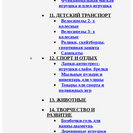
Функциональная мягкая
игрушка и плед-игрушка
11. ДЕТСКИЙ ТРАНСПОРТ
Велосипеды 2- х
колесные
Велосипеды 3- х
колесные
Ролики, скейтборды,
спортивная защита
Самокаты
12. СПОРТ И ОТДЫХ
Лапки,антистресс-
игрушки,слайм, брелки
Мыльные пузыри и
инвентарь для улицы
Товары для спорта и
подвижных игр
13. ЖИВОТНЫЕ
14. ТВОРЧЕСТВО И
РАЗВИТИЕ
Бомбочки,гель для
ванны,шампунь
Деревянные игрушки