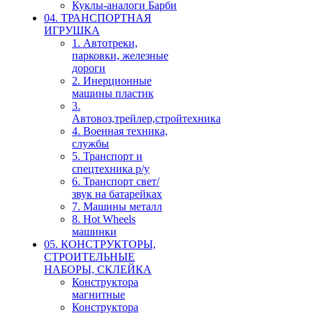
Куклы-аналоги Барби
04. ТРАНСПОРТНАЯ
ИГРУШКА
1. Автотреки,
парковки, железные
дороги
2. Инерционные
машины пластик
3.
Автовоз,трейлер,стройтехника
4. Военная техника,
службы
5. Транспорт и
спецтехника р/у
6. Транспорт свет/
звук на батарейках
7. Машины металл
8. Hot Wheels
машинки
05. КОНСТРУКТОРЫ,
СТРОИТЕЛЬНЫЕ
НАБОРЫ, СКЛЕЙКА
Конструктора
магнитные
Конструктора