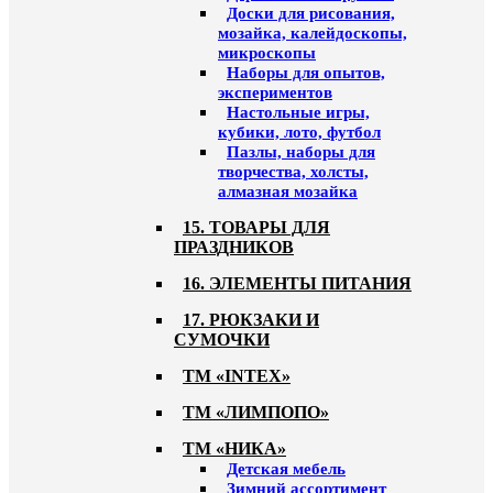
Доски для рисования,
мозайка, калейдоскопы,
микроскопы
Наборы для опытов,
экспериментов
Настольные игры,
кубики, лото, футбол
Пазлы, наборы для
творчества, холсты,
алмазная мозайка
15. ТОВАРЫ ДЛЯ
ПРАЗДНИКОВ
16. ЭЛЕМЕНТЫ ПИТАНИЯ
17. РЮКЗАКИ И
СУМОЧКИ
ТМ «INTEX»
ТМ «ЛИМПОПО»
ТМ «НИКА»
Детская мебель
Зимний ассортимент