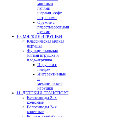
мягкими
пулями,
шарами, софт
патронами
Оружие с
пласстмассовыми
пулями
10. МЯГКИЕ ИГРУШКИ
Классическая мягкая
игрушка
Функциональная
мягкая игрушка и
плед-игрушка
Игрушки с
пледом
Интерактивные
и
механические
игрушки
11. ДЕТСКИЙ ТРАНСПОРТ
Велосипеды 2- х
колесные
Велосипеды 3- х
колесные
Ролики, скейтборды,