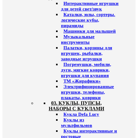
Интерактивные игрушки
для детей свет/звук
Каталки, юлы, сортеры.
логические кубы,
пирамиды
Машинки для малышей
Музыкальные
инструменты
Палатки, корзины для
игрушек, рыбалки,
заводные игрушки
Погремушки, мобили,
дуги, мягкие коврики,
игрушки для купания
ТМ «Жирафики»
Электрифицированные
игрушки, телефоны,
плакаты, коврики
03. КУКЛЫ, ПУПСЫ,
НАБОРЫ С КУКЛАМИ
Кукла Defa Lucy
Куклы из
мультфильмов
Куклы интерактивные и
ростовые