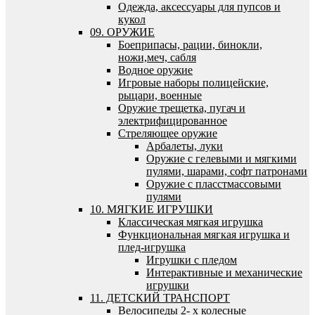
Одежда, аксессуары для пупсов и
кукол
09. ОРУЖИЕ
Боеприпасы, рации, бинокли,
ножи,меч, сабля
Водное оружие
Игровые наборы полицейские,
рыцари, военные
Оружие трещетка, пугач и
электрифицированное
Стреляющее оружие
Арбалеты, луки
Оружие с гелевыми и мягкими
пулями, шарами, софт патронами
Оружие с пласстмассовыми
пулями
10. МЯГКИЕ ИГРУШКИ
Классическая мягкая игрушка
Функциональная мягкая игрушка и
плед-игрушка
Игрушки с пледом
Интерактивные и механические
игрушки
11. ДЕТСКИЙ ТРАНСПОРТ
Велосипеды 2- х колесные