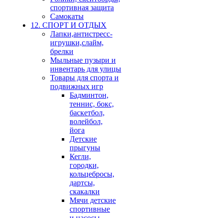
спортивная защита
Самокаты
12. СПОРТ И ОТДЫХ
Лапки,антистресс-
игрушки,слайм,
брелки
Мыльные пузыри и
инвентарь для улицы
Товары для спорта и
подвижных игр
Бадминтон,
теннис, бокс,
баскетбол,
волейбол,
йога
Детские
прыгуны
Кегли,
городки,
кольцебросы,
дартсы,
скакалки
Мячи детские
спортивные
и насосы