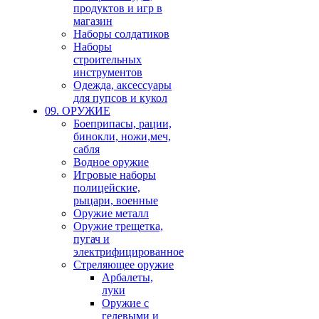
продуктов и игр в
магазин
Наборы солдатиков
Наборы
строительных
инструментов
Одежда, аксессуары
для пупсов и кукол
09. ОРУЖИЕ
Боеприпасы, рации,
бинокли, ножи,меч,
сабля
Водное оружие
Игровые наборы
полицейские,
рыцари, военные
Оружие металл
Оружие трещетка,
пугач и
электрифицированное
Стреляющее оружие
Арбалеты,
луки
Оружие с
гелевыми и