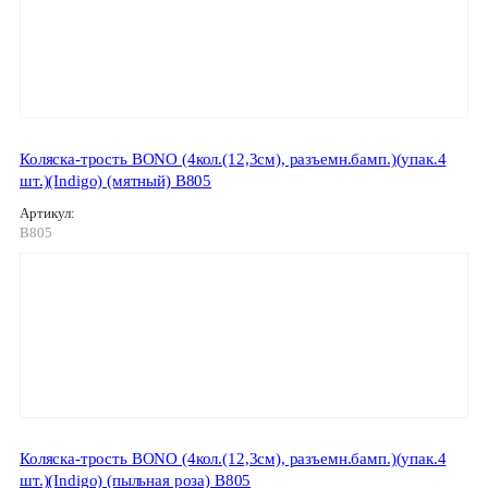
Коляска-трость BONO (4кол.(12,3см), разъемн.бамп.)(упак.4
шт.)(Indigo) (мятный) B805
Артикул:
B805
Коляска-трость BONO (4кол.(12,3см), разъемн.бамп.)(упак.4
шт.)(Indigo) (пыльная роза) B805