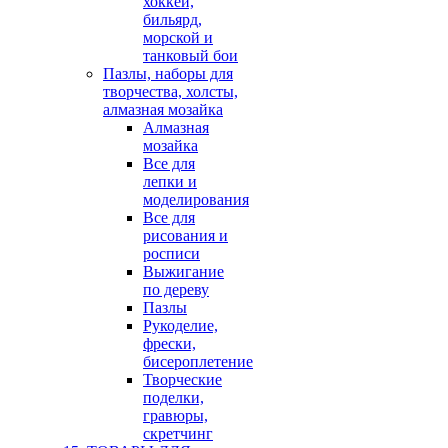
хоккей,
бильярд,
морской и
танковый бои
Пазлы, наборы для
творчества, холсты,
алмазная мозайка
Алмазная
мозайка
Все для
лепки и
моделирования
Все для
рисования и
росписи
Выжигание
по дереву
Пазлы
Рукоделие,
фрески,
бисероплетение
Творческие
поделки,
гравюры,
скретчинг