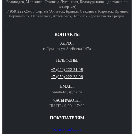
Беловодск, Марковка, Станица-Луганская, Белокуракино - доставка по
четвергам)
+7 959 222-25-58 Сергей (Алчевск, Брянка, Стаханов, Кировск, Ирмино,
Первомайск, Перевальск, Артёмовск, Зоринск - доставка по средам)
КОНТАКТЫ
АДРЕС:
г. Луганск ул. Звейнека 147а
ТЕЛЕФОНЫ:
+7 (959) 222-21-99
+7 (959) 222-28-99
EMAIL:
panda-toys@bk.ru
ЧАСЫ РАБОТЫ:
ПН-ПТ / 9:00 - 17:00
ПОКУПАТЕЛЯМ
Контакты
Акции