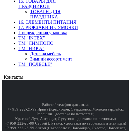
15. ТОВАРЫ ДЛЯ
ПРАЗДНИКОВ
ТОВАРЫ ДЛЯ
ПРАЗДНИКА
16. ЭЛЕМЕНТЫ ПИТАНИЯ
17. РЮКЗАКИ И СУМОЧКИ
Поврежденная упаковка
ТМ "INTEX"
ТМ "ЛИМПОПО"
ТМ "НИКА"
Детская мебель
Зимний ассортимент
ТМ "ПОЛЕСЬЕ"
Контакты
Рабочий телефон для связи:
+7 959 222-21-99 Ирина (Краснодон, Свердловск, Молодогвардейск,
Ровеньки - доставка по четвергам;
Красный Луч, Антрацит, Лутугино - доставка по пятницам)
+7 959 222-28-99 Сергей (Луганск - доставка по вторникам и пятницам)
+7 959 222-25-59 Антон (Старобельск, Новоайдар, Счастье, Новопсков,