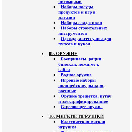
питомцами
Наборы посуды,
продуктов и игр в
магазин
Наборы солдатиков
Наборы строительных
инструментов
Одежда, аксессуары для
пупсов и кукол
09. ОРУЖИЕ
Боеприпасы, рации,
бинокли, ножи,меч,
сабля
Водное оружие
Игровые наборы
полицейские, рыцари,
военные
Оружие трещетка, пугач
и электрифицированное
Стреляющее оружие
10. МЯГКИЕ ИГРУШКИ
Классическая мягкая
игрушка