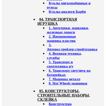
Куклы мягконабивные и
пупсы
Куклы-аналоги Барби
04. ТРАНСПОРТНАЯ
ИГРУШКА
1. Автотреки, парковки,
железные дороги
2. Инерционные
машины пластик
3.
Автовоз,трейлер,стройтехника
4. Военная техника,
службы
5. Транспорт и
спецтехника р/у
6. Транспорт свет/звук на
батарейках
7. Машины металл
8. Hot Wheels машинки
05. КОНСТРУКТОРЫ,
СТРОИТЕЛЬНЫЕ НАБОРЫ,
СКЛЕЙКА
Конструктора