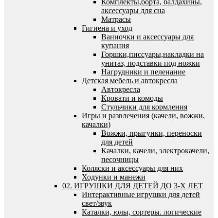
Комплекты,борта, балдахины,
аксессуары для сна
Матрасы
Гигиена и уход
Ванночки и аксессуары для
купания
Горшки,писсуары,накладки на
унитаз, подставки под ножки
Нагрудники и пеленание
Детская мебель и автокресла
Автокресла
Кровати и комоды
Стульчики для кормления
Игры и развлечения (качели, вожжи,
качалки)
Вожжи, прыгунки, переноски
для детей
Качалки, качели, электрокачели,
песочницы
Коляски и аксессуары для них
Ходунки и манежи
02. ИГРУШКИ ДЛЯ ДЕТЕЙ ДО 3-Х ЛЕТ
Интерактивные игрушки для детей
свет/звук
Каталки, юлы, сортеры. логические