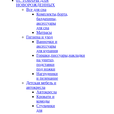
01. ТОВАРЫ ДЛЯ
НОВОРОЖДЕННЫХ
Все для сна
Комплекты,борта,
балдахины,
аксессуары
для сна
Матрасы
Гигиена и уход
Ванночки и
аксессуары
для купания
Горшки,писсуары,накладки
на унитаз,
подставки
под ножки
Нагрудники
и пеленание
Детская мебель и
автокресла
Автокресла
Кровати и
комоды
Стульчики
для