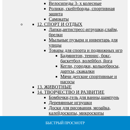
Велосипеды 3- х колесные
Ролики, скейтборды, спортивная
защита
Самокаты
12. СПОРТ И ОТДЫХ
Лапки,антистресс-игрушки,слайм,
брелки
Мыльные пузыри и инвентарь для
улицы
Товары для спорта и подвижных игр
Бадминтон, теннис, бокс,
баскетбол, волейбол, йога
Кегли, городки, кольцебросы,
дартсы, скакалки
Мячи детские спортивные и
насосы
13. ЖИВОТНЫЕ
14. ТВОРЧЕСТВО И РАЗВИТИЕ
Бомбочки,гель для ванны,шампунь
Деревянные игрушки
Доски для рисования, мозайка,
калейдоскопы, микроскопы
Наборы для опытов, экспериментов
БЫСТРЫЙ ПРОСМОТР
БЫСТРЫЙ ПРОСМОТР
БЫСТРЫЙ ПРОСМОТР
БЫСТРЫЙ ПРОСМОТР
БЫСТРЫЙ ПРОСМОТР
Настольные игры, кубики, лото,
футбол