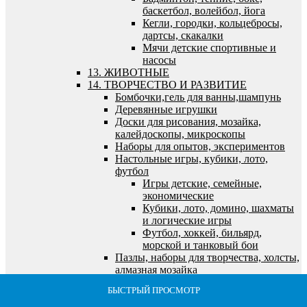
баскетбол, волейбол, йога
Кегли, городки, кольцебросы,
дартсы, скакалки
Мячи детские спортивные и
насосы
13. ЖИВОТНЫЕ
14. ТВОРЧЕСТВО И РАЗВИТИЕ
Бомбочки,гель для ванны,шампунь
Деревянные игрушки
Доски для рисования, мозайка,
калейдоскопы, микроскопы
Наборы для опытов, экспериментов
Настольные игры, кубики, лото,
футбол
Игры детские, семейные,
экономические
Кубики, лото, домино, шахматы
и логические игры
Футбол, хоккей, бильярд,
морской и танковый бои
Пазлы, наборы для творчества, холсты,
алмазная мозайка
Алмазная мозайка
БЫСТРЫЙ ПРОСМОТР
БЫСТРЫЙ ПРОСМОТР
БЫСТРЫЙ ПРОСМОТР
БЫСТРЫЙ ПРОСМОТР
БЫСТРЫЙ ПРОСМОТР
Все для лепки и моделирования
Все для рисования и росписи