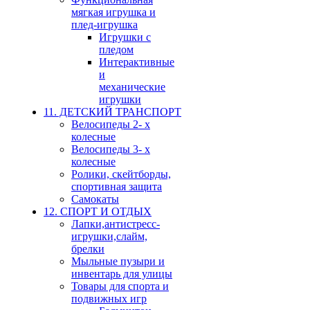
мягкая игрушка и
плед-игрушка
Игрушки с
пледом
Интерактивные
и
механические
игрушки
11. ДЕТСКИЙ ТРАНСПОРТ
Велосипеды 2- х
колесные
Велосипеды 3- х
колесные
Ролики, скейтборды,
спортивная защита
Самокаты
12. СПОРТ И ОТДЫХ
Лапки,антистресс-
игрушки,слайм,
брелки
Мыльные пузыри и
инвентарь для улицы
Товары для спорта и
подвижных игр