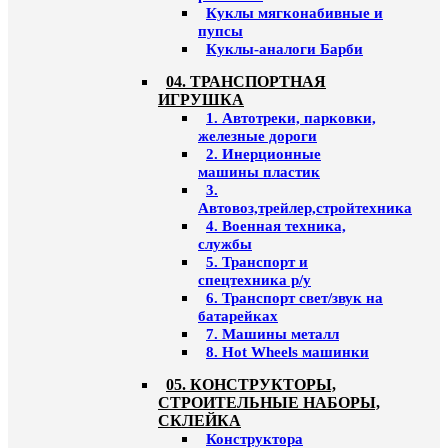
Куклы мягконабивные и
пупсы
Куклы-аналоги Барби
04. ТРАНСПОРТНАЯ
ИГРУШКА
1. Автотреки, парковки,
железные дороги
2. Инерционные
машины пластик
3.
Автовоз,трейлер,стройтехника
4. Военная техника,
службы
5. Транспорт и
спецтехника р/у
6. Транспорт свет/звук на
батарейках
7. Машины металл
8. Hot Wheels машинки
05. КОНСТРУКТОРЫ,
СТРОИТЕЛЬНЫЕ НАБОРЫ,
СКЛЕЙКА
Конструктора