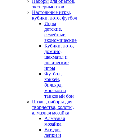
Наборы для опытов,
экспериментов
Настольные игры,
кубики, лото, футбол
Игры
детские,
семейные,
экономические
Кубики, лото,
домино,
шахматы и
логические
игры
Футбол,
хоккей,
бильярд,
морской и
танковый бои
Пазлы, наборы для
творчества, холсты,
алмазная мозайка
Алмазная
мозайка
Все для
лепки и