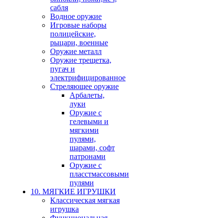
сабля
Водное оружие
Игровые наборы
полицейские,
рыцари, военные
Оружие металл
Оружие трещетка,
пугач и
электрифицированное
Стреляющее оружие
Арбалеты,
луки
Оружие с
гелевыми и
мягкими
пулями,
шарами, софт
патронами
Оружие с
пласстмассовыми
пулями
10. МЯГКИЕ ИГРУШКИ
Классическая мягкая
игрушка
Функциональная