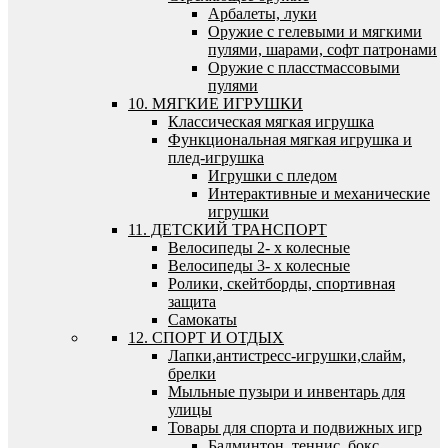
Арбалеты, луки
Оружие с гелевыми и мягкими
пулями, шарами, софт патронами
Оружие с пласстмассовыми
пулями
10. МЯГКИЕ ИГРУШКИ
Классическая мягкая игрушка
Функциональная мягкая игрушка и
плед-игрушка
Игрушки с пледом
Интерактивные и механические
игрушки
11. ДЕТСКИЙ ТРАНСПОРТ
Велосипеды 2- х колесные
Велосипеды 3- х колесные
Ролики, скейтборды, спортивная
защита
Самокаты
12. СПОРТ И ОТДЫХ
Лапки,антистресс-игрушки,слайм,
брелки
Мыльные пузыри и инвентарь для
улицы
Товары для спорта и подвижных игр
Бадминтон, теннис, бокс,