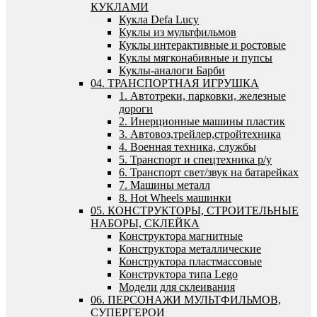
КУКЛАМИ
Кукла Defa Lucy
Куклы из мультфильмов
Куклы интерактивные и ростовые
Куклы мягконабивные и пупсы
Куклы-аналоги Барби
04. ТРАНСПОРТНАЯ ИГРУШКА
1. Автотреки, парковки, железные
дороги
2. Инерционные машины пластик
3. Автовоз,трейлер,стройтехника
4. Военная техника, службы
5. Транспорт и спецтехника р/у
6. Транспорт свет/звук на батарейках
7. Машины металл
8. Hot Wheels машинки
05. КОНСТРУКТОРЫ, СТРОИТЕЛЬНЫЕ
НАБОРЫ, СКЛЕЙКА
Конструктора магнитные
Конструктора металлические
Конструктора пластмассовые
Конструктора типа Lego
Модели для склеивания
06. ПЕРСОНАЖИ МУЛЬТФИЛЬМОВ,
СУПЕРГЕРОИ