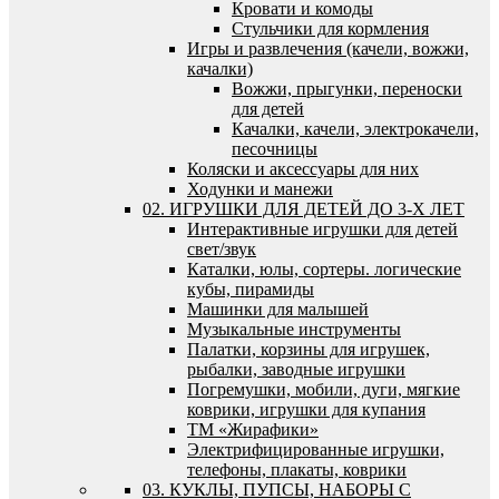
Кровати и комоды
Стульчики для кормления
Игры и развлечения (качели, вожжи,
качалки)
Вожжи, прыгунки, переноски
для детей
Качалки, качели, электрокачели,
песочницы
Коляски и аксессуары для них
Ходунки и манежи
02. ИГРУШКИ ДЛЯ ДЕТЕЙ ДО 3-Х ЛЕТ
Интерактивные игрушки для детей
свет/звук
Каталки, юлы, сортеры. логические
кубы, пирамиды
Машинки для малышей
Музыкальные инструменты
Палатки, корзины для игрушек,
рыбалки, заводные игрушки
Погремушки, мобили, дуги, мягкие
коврики, игрушки для купания
ТМ «Жирафики»
Электрифицированные игрушки,
телефоны, плакаты, коврики
03. КУКЛЫ, ПУПСЫ, НАБОРЫ С