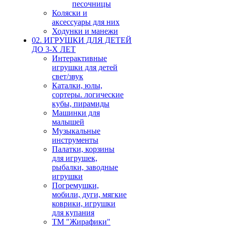
песочницы
Коляски и
аксессуары для них
Ходунки и манежи
02. ИГРУШКИ ДЛЯ ДЕТЕЙ
ДО 3-Х ЛЕТ
Интерактивные
игрушки для детей
свет/звук
Каталки, юлы,
сортеры. логические
кубы, пирамиды
Машинки для
малышей
Музыкальные
инструменты
Палатки, корзины
для игрушек,
рыбалки, заводные
игрушки
Погремушки,
мобили, дуги, мягкие
коврики, игрушки
для купания
ТМ "Жирафики"