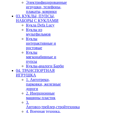
Электрифицированные
игрушки, телефоны,
плакаты, коврики
03. КУКЛЫ, ПУПСЫ,
НАБОРЫ С КУКЛАМИ
Кукла Defa Lucy
Куклы из
мультфильмов
Куклы
интерактивные и
ростовые
Куклы
мягконабивные и
пупсы
Куклы-аналоги Барби
04. ТРАНСПОРТНАЯ
ИГРУШКА
1. Автотреки,
парковки, железные
дороги
2. Инерционные
машины пластик
3.
Автовоз,трейлер,стройтехника
4. Военная техника,