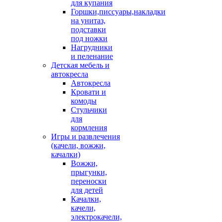
для купания
Горшки,писсуары,накладки
на унитаз,
подставки
под ножки
Нагрудники
и пеленание
Детская мебель и
автокресла
Автокресла
Кровати и
комоды
Стульчики
для
кормления
Игры и развлечения
(качели, вожжи,
качалки)
Вожжи,
прыгунки,
переноски
для детей
Качалки,
качели,
электрокачели,