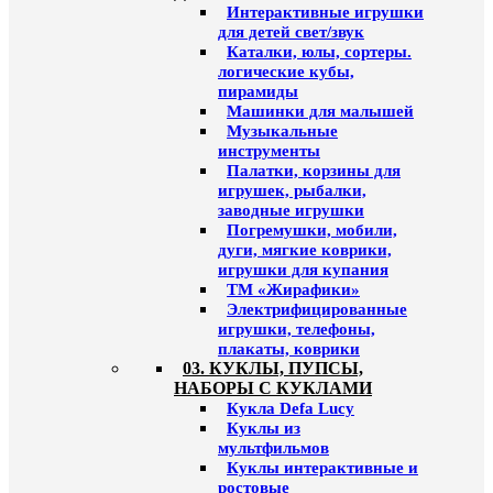
Интерактивные игрушки
для детей свет/звук
Каталки, юлы, сортеры.
логические кубы,
пирамиды
Машинки для малышей
Музыкальные
инструменты
Палатки, корзины для
игрушек, рыбалки,
заводные игрушки
Погремушки, мобили,
дуги, мягкие коврики,
игрушки для купания
ТМ «Жирафики»
Электрифицированные
игрушки, телефоны,
плакаты, коврики
03. КУКЛЫ, ПУПСЫ,
НАБОРЫ С КУКЛАМИ
Кукла Defa Lucy
Куклы из
мультфильмов
Куклы интерактивные и
ростовые