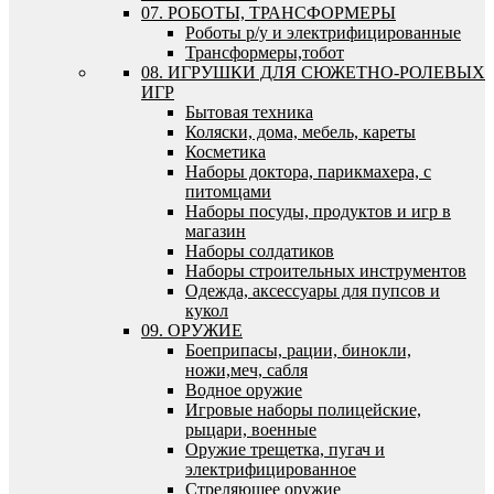
07. РОБОТЫ, ТРАНСФОРМЕРЫ
Роботы р/у и электрифицированные
Трансформеры,тобот
08. ИГРУШКИ ДЛЯ СЮЖЕТНО-РОЛЕВЫХ
ИГР
Бытовая техника
Коляски, дома, мебель, кареты
Косметика
Наборы доктора, парикмахера, с
питомцами
Наборы посуды, продуктов и игр в
магазин
Наборы солдатиков
Наборы строительных инструментов
Одежда, аксессуары для пупсов и
кукол
09. ОРУЖИЕ
Боеприпасы, рации, бинокли,
ножи,меч, сабля
Водное оружие
Игровые наборы полицейские,
рыцари, военные
Оружие трещетка, пугач и
электрифицированное
Стреляющее оружие