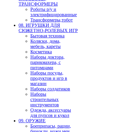
ТРАНСФОРМЕРЫ
Роботы р/у и
электрифицированные
Трансформеры,тобот
08. ИГРУШКИ ДЛЯ
СЮЖЕТНО-РОЛЕВЫХ ИГР
Бытовая техника
Коляски, дома,
мебель, кареты
Косметика
Наборы доктора,
парикмахера, с
питомцами
Наборы посуды,
продуктов и игр в
магазин
Наборы солдатиков
Наборы
строительных
инструментов
Одежда, аксессуары
для пупсов и кукол
09. ОРУЖИЕ
Боеприпасы, рации,
бинокли, ножи,меч,