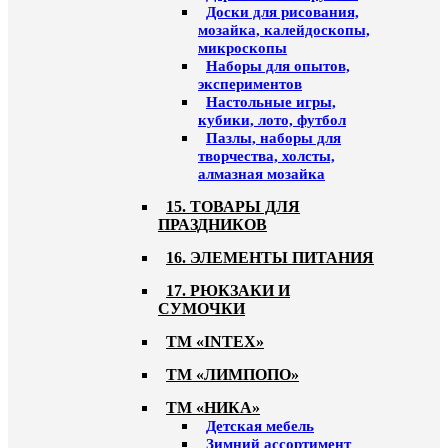
Доски для рисования,
мозайка, калейдоскопы,
микроскопы
Наборы для опытов,
экспериментов
Настольные игры,
кубики, лото, футбол
Пазлы, наборы для
творчества, холсты,
алмазная мозайка
15. ТОВАРЫ ДЛЯ
ПРАЗДНИКОВ
16. ЭЛЕМЕНТЫ ПИТАНИЯ
17. РЮКЗАКИ И
СУМОЧКИ
ТМ «INTEX»
ТМ «ЛИМПОПО»
ТМ «НИКА»
Детская мебель
Зимний ассортимент