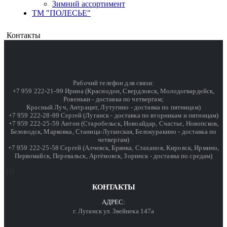
Зимний ассортимент
ТМ "ПОЛЕСЬЕ"
Контакты
Рабочий телефон для связи:
+7 959 222-21-99 Ирина (Краснодон, Свердловск, Молодогвардейск,
Ровеньки - доставка по четвергам;
Красный Луч, Антрацит, Лутугино - доставка по пятницам)
+7 959 222-28-99 Сергей (Луганск - доставка по вторникам и пятницам)
+7 959 222-25-59 Антон (Старобельск, Новоайдар, Счастье, Новопсков,
Беловодск, Марковка, Станица-Луганская, Белокуракино - доставка по
четвергам)
+7 959 222-25-58 Сергей (Алчевск, Брянка, Стаханов, Кировск, Ирмино,
Первомайск, Перевальск, Артёмовск, Зоринск - доставка по средам)
КОНТАКТЫ
АДРЕС:
г. Луганск ул. Звейнека 147а