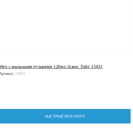
Меч с мыльными пузырями 120мл /Алекс Тойз/ 15031
М
Артикул:
15031
А
БЫСТРЫЙ ПРОСМОТР