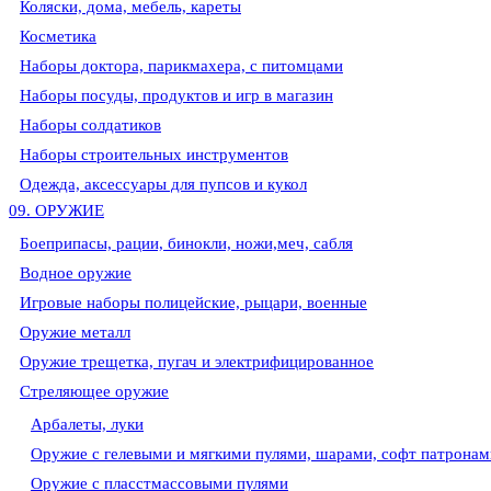
Коляски, дома, мебель, кареты
Косметика
Наборы доктора, парикмахера, с питомцами
Наборы посуды, продуктов и игр в магазин
Наборы солдатиков
Наборы строительных инструментов
Одежда, аксессуары для пупсов и кукол
09. ОРУЖИЕ
Боеприпасы, рации, бинокли, ножи,меч, сабля
Водное оружие
Игровые наборы полицейские, рыцари, военные
Оружие металл
Оружие трещетка, пугач и электрифицированное
Стреляющее оружие
Арбалеты, луки
Оружие с гелевыми и мягкими пулями, шарами, софт патронам
Оружие с пласстмассовыми пулями