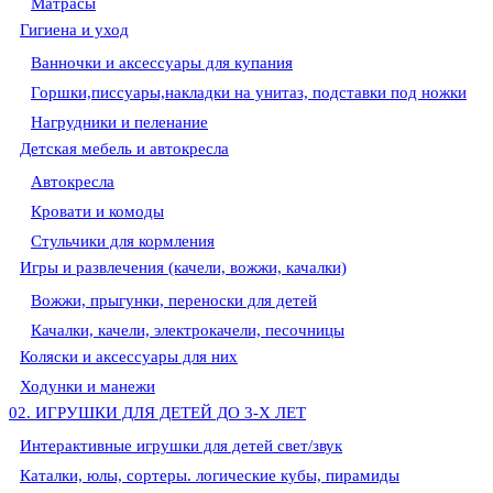
Матрасы
Гигиена и уход
Ванночки и аксессуары для купания
Горшки,писсуары,накладки на унитаз, подставки под ножки
Нагрудники и пеленание
Детская мебель и автокресла
Автокресла
Кровати и комоды
Стульчики для кормления
Игры и развлечения (качели, вожжи, качалки)
Вожжи, прыгунки, переноски для детей
Качалки, качели, электрокачели, песочницы
Коляски и аксессуары для них
Ходунки и манежи
02. ИГРУШКИ ДЛЯ ДЕТЕЙ ДО 3-Х ЛЕТ
Интерактивные игрушки для детей свет/звук
Каталки, юлы, сортеры. логические кубы, пирамиды