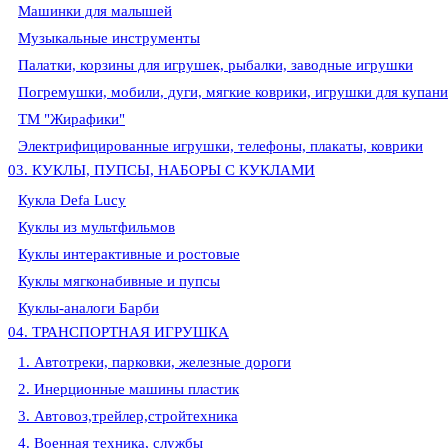
Машинки для малышей
Музыкальные инструменты
Палатки, корзины для игрушек, рыбалки, заводные игрушки
Погремушки, мобили, дуги, мягкие коврики, игрушки для купани
ТМ "Жирафики"
Электрифицированные игрушки, телефоны, плакаты, коврики
03. КУКЛЫ, ПУПСЫ, НАБОРЫ С КУКЛАМИ
Кукла Defa Lucy
Куклы из мультфильмов
Куклы интерактивные и ростовые
Куклы мягконабивные и пупсы
Куклы-аналоги Барби
04. ТРАНСПОРТНАЯ ИГРУШКА
1. Автотреки, парковки, железные дороги
2. Инерционные машины пластик
3. Автовоз,трейлер,стройтехника
4. Военная техника, службы