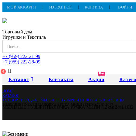
МОЙ АККАУНТ
ИЗБРАННОЕ
КОРЗИНА
ВОЙТИ
Торговый дом
Игрушки и Текстиль
+7 (959) 222-21-99
+7 (959) 222-28-99
0
Hot
Каталог
Контакты
Акции
Катег
HOME
КАТАЛОГ
12. СПОРТ И ОТДЫХ
,
МЫЛЬНЫЕ ПУЗЫРИ И ИНВЕНТАРЬ ДЛЯ УЛИЦЫ
МЫЛЬНЫЕ ПУЗЫРИ ПАЛОЧКА РУЧКА МИНИ (12 СМ) 24В1 1012
МЫЛЬНЫЕ ПУЗЫРИ ПАЛОЧКА РУЧКА МИНИ (12 см) 24в1 1012