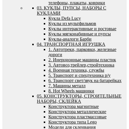
телефоны, плакаты, коврики
03. КУКЛЫ, ПУПСЫ, НАБОРЫ С
КУКЛАМИ
Кукла Defa Lucy
Куклы из мультфильмов
Куклы интерактивные и ростовые
Куклы мягконабивные и пупсы
Куклы-аналоги Барби
04. ТРАНСПОРТНАЯ ИГРУШКА
1. Автотреки, парковки, железные
дороги
2. Инерционные машины пластик
3. Автовоз,трейлер,стройтехника
4. Военная техника, службы
5. Транспорт и спецтехника р/у
6. Транспорт свет/звук на батарейках
7. Машины металл
8. Hot Wheels машинки
05. КОНСТРУКТОРЫ, СТРОИТЕЛЬНЫЕ
НАБОРЫ, СКЛЕЙКА
Конструктора магнитные
Конструктора металлические
Конструктора пластмассовые
Конструктора типа Lego
Модели для склеивания