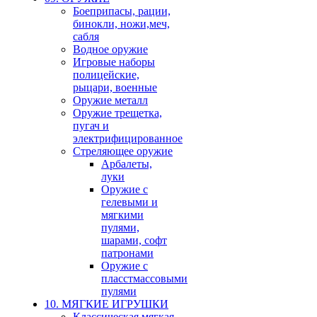
Боеприпасы, рации,
бинокли, ножи,меч,
сабля
Водное оружие
Игровые наборы
полицейские,
рыцари, военные
Оружие металл
Оружие трещетка,
пугач и
электрифицированное
Стреляющее оружие
Арбалеты,
луки
Оружие с
гелевыми и
мягкими
пулями,
шарами, софт
патронами
Оружие с
пласстмассовыми
пулями
10. МЯГКИЕ ИГРУШКИ
Классическая мягкая