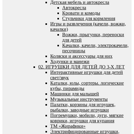
Детская мебель и автокресла
Автокресла
Кровати и комоды
Стульчики для кормления
Игры и развлечения (качели, вожжи,
качалки)
Вожжи, прыгунки, переноски
для детей
Качалки, качели, электрокачели,
песочницы
Коляски и аксессуары для них
Ходунки и манежи
02. ИГРУШКИ ДЛЯ ДЕТЕЙ ДО 3-Х ЛЕТ
Интерактивные игрушки для детей
свет/звук
Каталки, юлы, сортеры. логические
кубы, пирамиды
Машинки для малышей
Музыкальные инструменты
Палатки, корзины для игрушек,
рыбалки, заводные игрушки
Погремушки, мобили, дуги, мягкие
коврики, игрушки для купания
ТМ «Жирафики»
Электрифицированные игрушки,