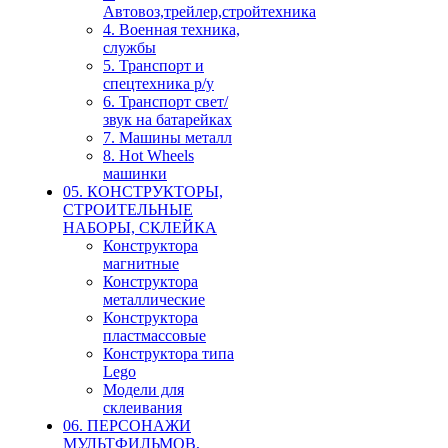
Автовоз,трейлер,стройтехника
4. Военная техника,
службы
5. Транспорт и
спецтехника р/у
6. Транспорт свет/
звук на батарейках
7. Машины металл
8. Hot Wheels
машинки
05. КОНСТРУКТОРЫ,
СТРОИТЕЛЬНЫЕ
НАБОРЫ, СКЛЕЙКА
Конструктора
магнитные
Конструктора
металлические
Конструктора
пластмассовые
Конструктора типа
Lego
Модели для
склеивания
06. ПЕРСОНАЖИ
МУЛЬТФИЛЬМОВ,