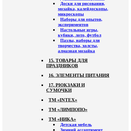
Доски для рисования,
мозайка, калейдоскопы,
микроскопы
Наборы для опытов,
экспериментов
Настольные игры,
кубики, лото, футбол
Пазлы, наборы для
творчества, холсты,
алмазная мозайка
15. ТОВАРЫ ДЛЯ
ПРАЗДНИКОВ
16. ЭЛЕМЕНТЫ ПИТАНИЯ
17. РЮКЗАКИ И
СУМОЧКИ
ТМ «INTEX»
ТМ «ЛИМПОПО»
ТМ «НИКА»
Детская мебель
Зимний ассортимент