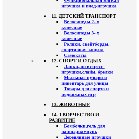
Функциональная мягкая
игрушка и плед-игрушка
11. ДЕТСКИЙ ТРАНСПОРТ
Велосипеды 2- х
колесные
Велосипеды 3- х
колесные
Ролики, скейтборды,
спортивная защита
Самокаты
12. СПОРТ И ОТДЫХ
Лапки,антистресс-
игрушки,слайм, брелки
Мыльные пузыри и
инвентарь для улицы
Товары для спорта и
подвижных игр
13. ЖИВОТНЫЕ
14. ТВОРЧЕСТВО И
РАЗВИТИЕ
Бомбочки,гель для
ванны,шампунь
Деревянные игрушки