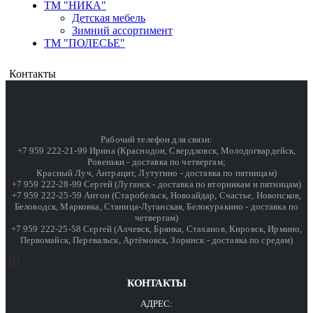
ТМ "НИКА"
Детская мебель
Зимний ассортимент
ТМ "ПОЛЕСЬЕ"
Контакты
Рабочий телефон для связи:
+7 959 222-21-99 Ирина (Краснодон, Свердловск, Молодогвардейск,
Ровеньки - доставка по четвергам;
Красный Луч, Антрацит, Лутугино - доставка по пятницам)
+7 959 222-28-99 Сергей (Луганск - доставка по вторникам и пятницам)
+7 959 222-25-59 Антон (Старобельск, Новоайдар, Счастье, Новопсков,
Беловодск, Марковка, Станица-Луганская, Белокуракино - доставка по
четвергам)
+7 959 222-25-58 Сергей (Алчевск, Брянка, Стаханов, Кировск, Ирмино,
Первомайск, Перевальск, Артёмовск, Зоринск - доставка по средам)
КОНТАКТЫ
АДРЕС: