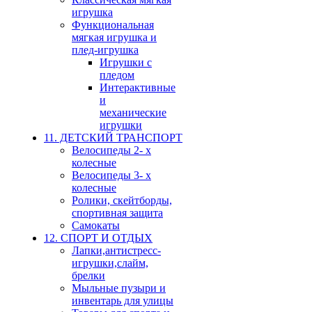
игрушка
Функциональная
мягкая игрушка и
плед-игрушка
Игрушки с
пледом
Интерактивные
и
механические
игрушки
11. ДЕТСКИЙ ТРАНСПОРТ
Велосипеды 2- х
колесные
Велосипеды 3- х
колесные
Ролики, скейтборды,
спортивная защита
Самокаты
12. СПОРТ И ОТДЫХ
Лапки,антистресс-
игрушки,слайм,
брелки
Мыльные пузыри и
инвентарь для улицы