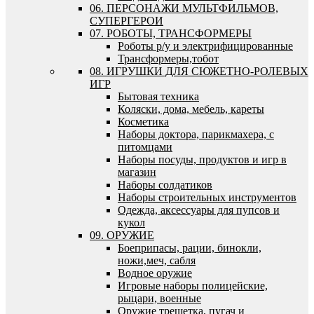
06. ПЕРСОНАЖИ МУЛЬТФИЛЬМОВ,
СУПЕРГЕРОИ
07. РОБОТЫ, ТРАНСФОРМЕРЫ
Роботы р/у и электрифицированные
Трансформеры,тобот
08. ИГРУШКИ ДЛЯ СЮЖЕТНО-РОЛЕВЫХ
ИГР
Бытовая техника
Коляски, дома, мебель, кареты
Косметика
Наборы доктора, парикмахера, с
питомцами
Наборы посуды, продуктов и игр в
магазин
Наборы солдатиков
Наборы строительных инструментов
Одежда, аксессуары для пупсов и
кукол
09. ОРУЖИЕ
Боеприпасы, рации, бинокли,
ножи,меч, сабля
Водное оружие
Игровые наборы полицейские,
рыцари, военные
Оружие трещетка, пугач и