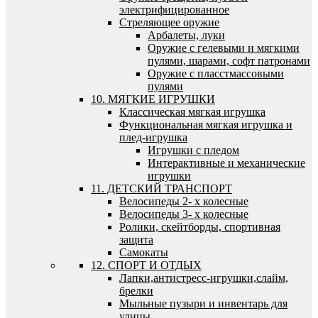
электрифицированное
Стреляющее оружие
Арбалеты, луки
Оружие с гелевыми и мягкими
пулями, шарами, софт патронами
Оружие с пласстмассовыми
пулями
10. МЯГКИЕ ИГРУШКИ
Классическая мягкая игрушка
Функциональная мягкая игрушка и
плед-игрушка
Игрушки с пледом
Интерактивные и механические
игрушки
11. ДЕТСКИЙ ТРАНСПОРТ
Велосипеды 2- х колесные
Велосипеды 3- х колесные
Ролики, скейтборды, спортивная
защита
Самокаты
12. СПОРТ И ОТДЫХ
Лапки,антистресс-игрушки,слайм,
брелки
Мыльные пузыри и инвентарь для
улицы