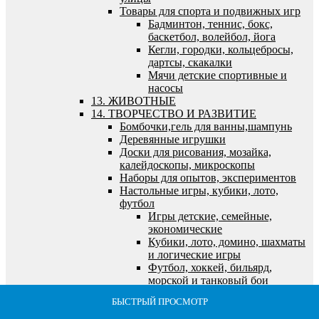
Товары для спорта и подвижных игр
Бадминтон, теннис, бокс,
баскетбол, волейбол, йога
Кегли, городки, кольцебросы,
дартсы, скакалки
Мячи детские спортивные и
насосы
13. ЖИВОТНЫЕ
14. ТВОРЧЕСТВО И РАЗВИТИЕ
Бомбочки,гель для ванны,шампунь
Деревянные игрушки
Доски для рисования, мозайка,
калейдоскопы, микроскопы
Наборы для опытов, экспериментов
Настольные игры, кубики, лото,
футбол
Игры детские, семейные,
экономические
Кубики, лото, домино, шахматы
и логические игры
Футбол, хоккей, бильярд,
морской и танковый бои
Пазлы, наборы для творчества, холсты,
БЫСТРЫЙ ПРОСМОТР
БЫСТРЫЙ ПРОСМОТР
БЫСТРЫЙ ПРОСМОТР
БЫСТРЫЙ ПРОСМОТР
БЫСТРЫЙ ПРОСМОТР
алмазная мозайка
Алмазная мозайка