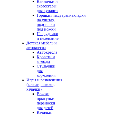
Ванночки и
аксессуары
для купания
Горшки,писсуары,накладки
на унитаз,
подставки
под ножки
Нагрудники
и пеленание
Детская мебель и
автокресла
Автокресла
Кровати и
комоды
Стульчики
для
кормления
Игры и развлечения
(качели, вожжи,
качалки)
Вожжи,
прыгунки,
переноски
для детей
Качалки,