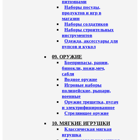
питомцами
Наборы посуды,
продуктов и игр в
магазин
Наборы солдатиков
Наборы строительных
инструментов
Одежда, аксессуары для
пупсов и кукол
09. ОРУЖИЕ
Боеприпасы, рации,
бинокли, ножи,меч,
сабля
Водное оружие
Игровые наборы
полицейские, рыцари,
военные
Оружие трещетка, пугач
и электрифицированное
Стреляющее оружие
10. МЯГКИЕ ИГРУШКИ
Классическая мягкая
игрушка