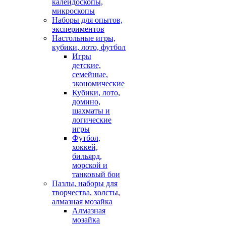
калейдоскопы,
микроскопы
Наборы для опытов,
экспериментов
Настольные игры,
кубики, лото, футбол
Игры
детские,
семейные,
экономические
Кубики, лото,
домино,
шахматы и
логические
игры
Футбол,
хоккей,
бильярд,
морской и
танковый бои
Пазлы, наборы для
творчества, холсты,
алмазная мозайка
Алмазная
мозайка