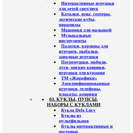
Интерактивные игрушки
для детей свет/звук
Каталки, юлы, сортеры.
логические кубы,
пирамиды
Машинки для малышей
Музыкальные
инструменты
Палатки, корзины для
игрушек, рыбалки,
заводные игрушки
Погремушки, мобили,
дуги, мягкие коврики,
игрушки для купания
ТМ «Жирафики»
Электрифицированные
игрушки, телефоны,
плакаты, коврики
03. КУКЛЫ, ПУПСЫ,
НАБОРЫ С КУКЛАМИ
Кукла Defa Lucy
Куклы из
мультфильмов
Куклы интерактивные и
ростовые