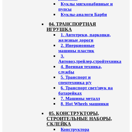
Куклы мягконабивные и
пупсы
Куклы-аналоги Барби
04. ТРАНСПОРТНАЯ
ИГРУШКА
1. Автотреки, парковки,
железные дороги
2. Инерционные
машины пластик
3.
Автовоз,трейлер,стройтехника
4. Военная техника,
службы
5. Транспорт и
спецтехника р/у
6. Транспорт свет/звук на
батарейках
7. Машины металл
8. Hot Wheels машинки
05. КОНСТРУКТОРЫ,
СТРОИТЕЛЬНЫЕ НАБОРЫ,
СКЛЕЙКА
Конструктора