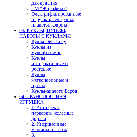
для купания
ТМ "Жирафики"
Электрифицированные
игрушки, телефоны,
плакаты, коврики
03. КУКЛЫ, ПУПСЫ,
НАБОРЫ С КУКЛАМИ
Кукла Defa Lucy
Куклы из
мультфильмов
Куклы
интерактивные и
ростовые
Куклы
мягконабивные и
пупсы
Куклы-аналоги Барби
04. ТРАНСПОРТНАЯ
ИГРУШКА
1. Автотреки,
парковки, железные
дороги
2. Инерционные
машины пластик
3.