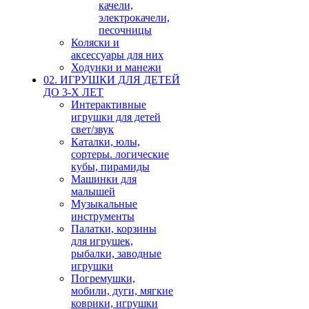
качели,
электрокачели,
песочницы
Коляски и
аксессуары для них
Ходунки и манежи
02. ИГРУШКИ ДЛЯ ДЕТЕЙ
ДО 3-Х ЛЕТ
Интерактивные
игрушки для детей
свет/звук
Каталки, юлы,
сортеры. логические
кубы, пирамиды
Машинки для
малышей
Музыкальные
инструменты
Палатки, корзины
для игрушек,
рыбалки, заводные
игрушки
Погремушки,
мобили, дуги, мягкие
коврики, игрушки