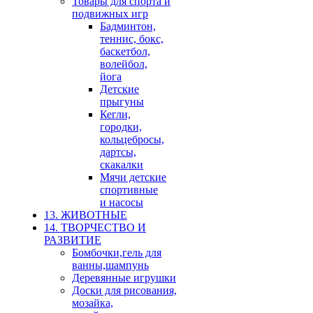
Товары для спорта и
подвижных игр
Бадминтон,
теннис, бокс,
баскетбол,
волейбол,
йога
Детские
прыгуны
Кегли,
городки,
кольцебросы,
дартсы,
скакалки
Мячи детские
спортивные
и насосы
13. ЖИВОТНЫЕ
14. ТВОРЧЕСТВО И
РАЗВИТИЕ
Бомбочки,гель для
ванны,шампунь
Деревянные игрушки
Доски для рисования,
мозайка,