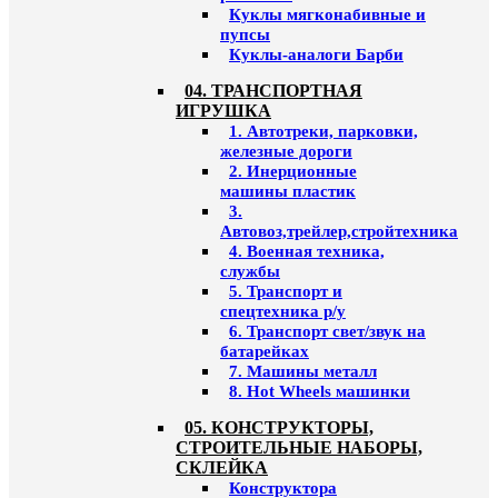
Куклы мягконабивные и
пупсы
Куклы-аналоги Барби
04. ТРАНСПОРТНАЯ
ИГРУШКА
1. Автотреки, парковки,
железные дороги
2. Инерционные
машины пластик
3.
Автовоз,трейлер,стройтехника
4. Военная техника,
службы
5. Транспорт и
спецтехника р/у
6. Транспорт свет/звук на
батарейках
7. Машины металл
8. Hot Wheels машинки
05. КОНСТРУКТОРЫ,
СТРОИТЕЛЬНЫЕ НАБОРЫ,
СКЛЕЙКА
Конструктора