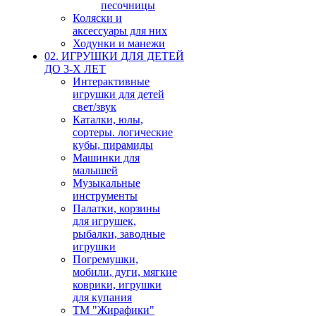
песочницы
Коляски и
аксессуары для них
Ходунки и манежи
02. ИГРУШКИ ДЛЯ ДЕТЕЙ
ДО 3-Х ЛЕТ
Интерактивные
игрушки для детей
свет/звук
Каталки, юлы,
сортеры. логические
кубы, пирамиды
Машинки для
малышей
Музыкальные
инструменты
Палатки, корзины
для игрушек,
рыбалки, заводные
игрушки
Погремушки,
мобили, дуги, мягкие
коврики, игрушки
для купания
ТМ "Жирафики"