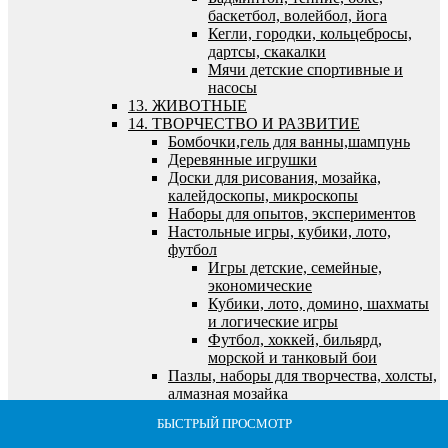
баскетбол, волейбол, йога
Кегли, городки, кольцебросы,
дартсы, скакалки
Мячи детские спортивные и
насосы
13. ЖИВОТНЫЕ
14. ТВОРЧЕСТВО И РАЗВИТИЕ
Бомбочки,гель для ванны,шампунь
Деревянные игрушки
Доски для рисования, мозайка,
калейдоскопы, микроскопы
Наборы для опытов, экспериментов
Настольные игры, кубики, лото,
футбол
Игры детские, семейные,
экономические
Кубики, лото, домино, шахматы
и логические игры
Футбол, хоккей, бильярд,
морской и танковый бои
Пазлы, наборы для творчества, холсты,
алмазная мозайка
Алмазная мозайка
БЫСТРЫЙ ПРОСМОТР
БЫСТРЫЙ ПРОСМОТР
БЫСТРЫЙ ПРОСМОТР
БЫСТРЫЙ ПРОСМОТР
БЫСТРЫЙ ПРОСМОТР
Все для лепки и моделирования
Все для рисования и росписи