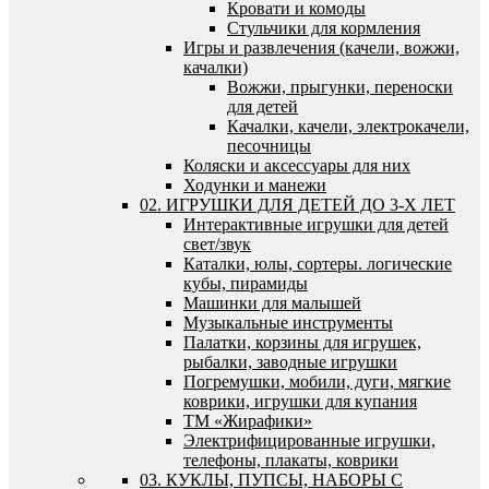
Кровати и комоды
Стульчики для кормления
Игры и развлечения (качели, вожжи,
качалки)
Вожжи, прыгунки, переноски
для детей
Качалки, качели, электрокачели,
песочницы
Коляски и аксессуары для них
Ходунки и манежи
02. ИГРУШКИ ДЛЯ ДЕТЕЙ ДО 3-Х ЛЕТ
Интерактивные игрушки для детей
свет/звук
Каталки, юлы, сортеры. логические
кубы, пирамиды
Машинки для малышей
Музыкальные инструменты
Палатки, корзины для игрушек,
рыбалки, заводные игрушки
Погремушки, мобили, дуги, мягкие
коврики, игрушки для купания
ТМ «Жирафики»
Электрифицированные игрушки,
телефоны, плакаты, коврики
03. КУКЛЫ, ПУПСЫ, НАБОРЫ С