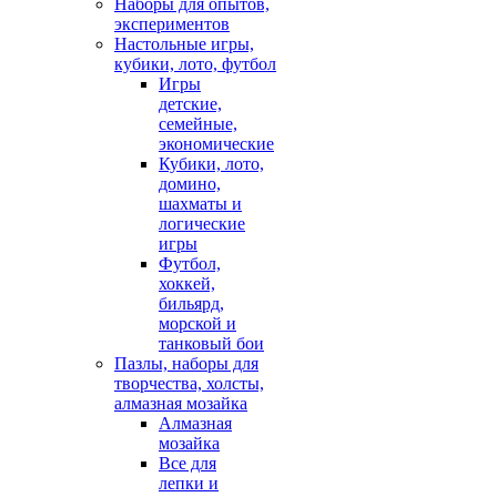
Наборы для опытов,
экспериментов
Настольные игры,
кубики, лото, футбол
Игры
детские,
семейные,
экономические
Кубики, лото,
домино,
шахматы и
логические
игры
Футбол,
хоккей,
бильярд,
морской и
танковый бои
Пазлы, наборы для
творчества, холсты,
алмазная мозайка
Алмазная
мозайка
Все для
лепки и