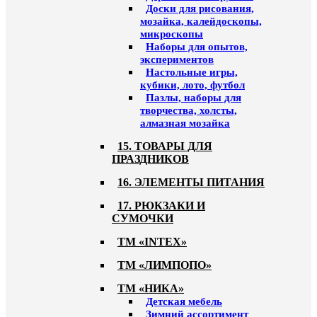
Доски для рисования,
мозайка, калейдоскопы,
микроскопы
Наборы для опытов,
экспериментов
Настольные игры,
кубики, лото, футбол
Пазлы, наборы для
творчества, холсты,
алмазная мозайка
15. ТОВАРЫ ДЛЯ
ПРАЗДНИКОВ
16. ЭЛЕМЕНТЫ ПИТАНИЯ
17. РЮКЗАКИ И
СУМОЧКИ
ТМ «INTEX»
ТМ «ЛИМПОПО»
ТМ «НИКА»
Детская мебель
Зимний ассортимент