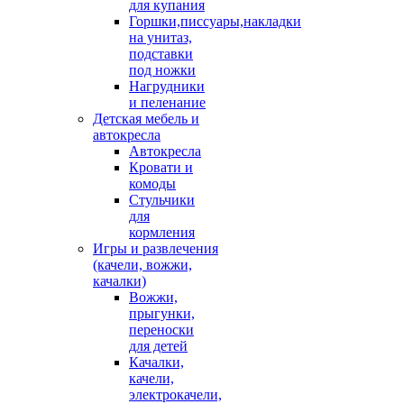
для купания
Горшки,писсуары,накладки
на унитаз,
подставки
под ножки
Нагрудники
и пеленание
Детская мебель и
автокресла
Автокресла
Кровати и
комоды
Стульчики
для
кормления
Игры и развлечения
(качели, вожжи,
качалки)
Вожжи,
прыгунки,
переноски
для детей
Качалки,
качели,
электрокачели,