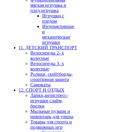
мягкая игрушка и
плед-игрушка
Игрушки с
пледом
Интерактивные
и
механические
игрушки
11. ДЕТСКИЙ ТРАНСПОРТ
Велосипеды 2- х
колесные
Велосипеды 3- х
колесные
Ролики, скейтборды,
спортивная защита
Самокаты
12. СПОРТ И ОТДЫХ
Лапки,антистресс-
игрушки,слайм,
брелки
Мыльные пузыри и
инвентарь для улицы
Товары для спорта и
подвижных игр