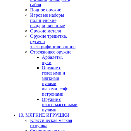
сабля
Водное оружие
Игровые наборы
полицейские,
рыцари, военные
Оружие металл
Оружие трещетка,
пугач и
электрифицированное
Стреляющее оружие
Арбалеты,
луки
Оружие с
гелевыми и
мягкими
пулями,
шарами, софт
патронами
Оружие с
пласстмассовыми
пулями
10. МЯГКИЕ ИГРУШКИ
Классическая мягкая
игрушка
Функциональная