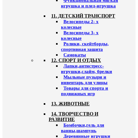
Функциональная мягкая
игрушка и плед-игрушка
11. ДЕТСКИЙ ТРАНСПОРТ
Велосипеды 2- х
колесные
Велосипеды 3- х
колесные
Ролики, скейтборды,
спортивная защита
Самокаты
12. СПОРТ И ОТДЫХ
Лапки,антистресс-
игрушки,слайм, брелки
Мыльные пузыри и
инвентарь для улицы
Товары для спорта и
подвижных игр
13. ЖИВОТНЫЕ
14. ТВОРЧЕСТВО И
РАЗВИТИЕ
Бомбочки,гель для
ванны,шампунь
Деревянные игрушки