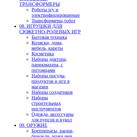
ТРАНСФОРМЕРЫ
Роботы р/у и
электрифицированные
Трансформеры,тобот
08. ИГРУШКИ ДЛЯ
СЮЖЕТНО-РОЛЕВЫХ ИГР
Бытовая техника
Коляски, дома,
мебель, кареты
Косметика
Наборы доктора,
парикмахера, с
питомцами
Наборы посуды,
продуктов и игр в
магазин
Наборы солдатиков
Наборы
строительных
инструментов
Одежда, аксессуары
для пупсов и кукол
09. ОРУЖИЕ
Боеприпасы, рации,
бинокли, ножи,меч,