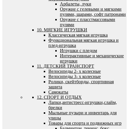
Арбалеты, луки
Оружие с гелевыми и мягкими
пулями, шарами, софт патронами
Оружие с пласстмассовыми
пулями
10. МЯГКИЕ ИГРУШКИ
Классическая мягкая игрушка
Функциональная мягкая игрушка и
плед-игрушка
Игрушки с пледом
Интерактивные и механические
игрушки
11. ДЕТСКИЙ ТРАНСПОРТ
Велосипеды 2- х колесные
Велосипеды 3- х колесные
Ролики, скейтборды, спортивная
защита
Самокаты
12. СПОРТ И ОТДЫХ
Лапки,антистресс-игрушки,слайм,
брелки
Мыльные пузыри и инвентарь для
улицы
Товары для спорта и подвижных игр
Бадминтон, теннис, бокс,