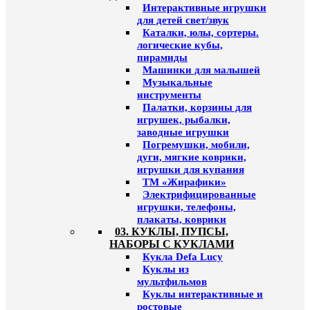
Интерактивные игрушки
для детей свет/звук
Каталки, юлы, сортеры.
логические кубы,
пирамиды
Машинки для малышей
Музыкальные
инструменты
Палатки, корзины для
игрушек, рыбалки,
заводные игрушки
Погремушки, мобили,
дуги, мягкие коврики,
игрушки для купания
ТМ «Жирафики»
Электрифицированные
игрушки, телефоны,
плакаты, коврики
03. КУКЛЫ, ПУПСЫ,
НАБОРЫ С КУКЛАМИ
Кукла Defa Lucy
Куклы из
мультфильмов
Куклы интерактивные и
ростовые