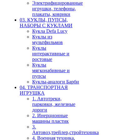
Электрифицированные
игрушки, телефоны,
плакаты, коврики
03. КУКЛЫ, ПУПСЫ,
НАБОРЫ С КУКЛАМИ
Кукла Defa Lucy
Куклы из
мультфильмов
Куклы
интерактивные и
ростовые
Куклы
мягконабивные и
пупсы
Куклы-аналоги Барби
04. ТРАНСПОРТНАЯ
ИГРУШКА
1. Автотреки,
парковки, железные
дороги
2. Инерционные
машины пластик
3.
Автовоз,трейлер,стройтехника
4. Военная техника,