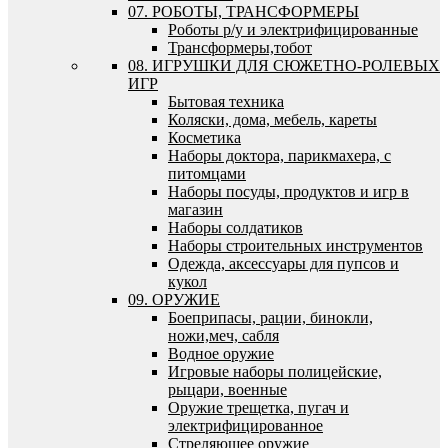
07. РОБОТЫ, ТРАНСФОРМЕРЫ
Роботы р/у и электрифицированные
Трансформеры,тобот
08. ИГРУШКИ ДЛЯ СЮЖЕТНО-РОЛЕВЫХ
ИГР
Бытовая техника
Коляски, дома, мебель, кареты
Косметика
Наборы доктора, парикмахера, с
питомцами
Наборы посуды, продуктов и игр в
магазин
Наборы солдатиков
Наборы строительных инструментов
Одежда, аксессуары для пупсов и
кукол
09. ОРУЖИЕ
Боеприпасы, рации, бинокли,
ножи,меч, сабля
Водное оружие
Игровые наборы полицейские,
рыцари, военные
Оружие трещетка, пугач и
электрифицированное
Стреляющее оружие