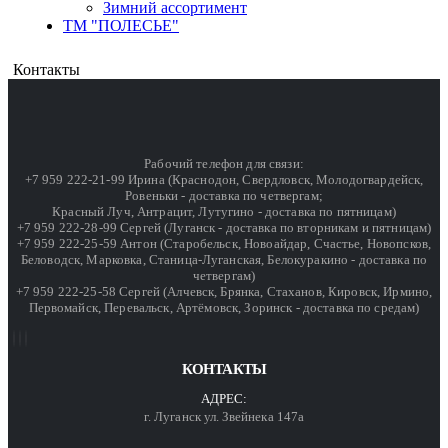
Зимний ассортимент
ТМ "ПОЛЕСЬЕ"
Контакты
Рабочий телефон для связи:
+7 959 222-21-99 Ирина (Краснодон, Свердловск, Молодогвардейск,
Ровеньки - доставка по четвергам;
Красный Луч, Антрацит, Лутугино - доставка по пятницам)
+7 959 222-28-99 Сергей (Луганск - доставка по вторникам и пятницам)
+7 959 222-25-59 Антон (Старобельск, Новоайдар, Счастье, Новопсков,
Беловодск, Марковка, Станица-Луганская, Белокуракино - доставка по
четвергам)
+7 959 222-25-58 Сергей (Алчевск, Брянка, Стаханов, Кировск, Ирмино,
Первомайск, Перевальск, Артёмовск, Зоринск - доставка по средам)
КОНТАКТЫ
АДРЕС:
г. Луганск ул. Звейнека 147а