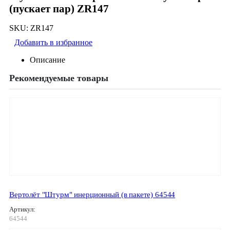
(пускает пар) ZR147
SKU:
ZR147
Добавить в избранное
Описание
Рекомендуемые товары
Вертолёт "Штурм" инерционный (в пакете) 64544
Артикул:
64544