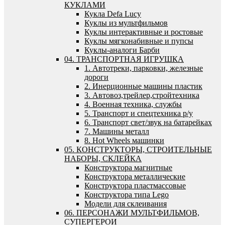
КУКЛАМИ
Кукла Defa Lucy
Куклы из мультфильмов
Куклы интерактивные и ростовые
Куклы мягконабивные и пупсы
Куклы-аналоги Барби
04. ТРАНСПОРТНАЯ ИГРУШКА
1. Автотреки, парковки, железные
дороги
2. Инерционные машины пластик
3. Автовоз,трейлер,стройтехника
4. Военная техника, службы
5. Транспорт и спецтехника р/у
6. Транспорт свет/звук на батарейках
7. Машины металл
8. Hot Wheels машинки
05. КОНСТРУКТОРЫ, СТРОИТЕЛЬНЫЕ
НАБОРЫ, СКЛЕЙКА
Конструктора магнитные
Конструктора металлические
Конструктора пластмассовые
Конструктора типа Lego
Модели для склеивания
06. ПЕРСОНАЖИ МУЛЬТФИЛЬМОВ,
СУПЕРГЕРОИ