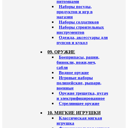
питомцами
Наборы посуды,
продуктов и игр в
магазин
Наборы солдатиков
Наборы строительных
инструментов
Одежда, аксессуары для
пупсов и кукол
09. ОРУЖИЕ
Боеприпасы, рации,
бинокли, ножи,меч,
сабля
Водное оружие
Игровые наборы
полицейские, рыцари,
военные
Оружие трещетка, пугач
и электрифицированное
Стреляющее оружие
10. МЯГКИЕ ИГРУШКИ
Классическая мягкая
игрушка