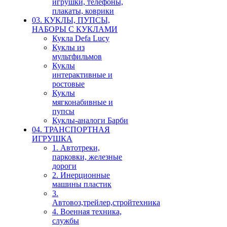
игрушки, телефоны,
плакаты, коврики
03. КУКЛЫ, ПУПСЫ,
НАБОРЫ С КУКЛАМИ
Кукла Defa Lucy
Куклы из
мультфильмов
Куклы
интерактивные и
ростовые
Куклы
мягконабивные и
пупсы
Куклы-аналоги Барби
04. ТРАНСПОРТНАЯ
ИГРУШКА
1. Автотреки,
парковки, железные
дороги
2. Инерционные
машины пластик
3.
Автовоз,трейлер,стройтехника
4. Военная техника,
службы