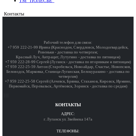
ТМ "ПОЛЕСЬЕ"
Контакты
Рабочий телефон для связи:
+7 959 222-21-99 Ирина (Краснодон, Свердловск, Молодогвардейск,
Ровеньки - доставка по четвергам;
Красный Луч, Антрацит, Лутугино - доставка по пятницам)
+7 959 222-28-99 Сергей (Луганск - доставка по вторникам и пятницам)
+7 959 222-25-59 Антон (Старобельск, Новоайдар, Счастье, Новопсков,
Беловодск, Марковка, Станица-Луганская, Белокуракино - доставка по
четвергам)
+7 959 222-25-58 Сергей (Алчевск, Брянка, Стаханов, Кировск, Ирмино,
Первомайск, Перевальск, Артёмовск, Зоринск - доставка по средам)
КОНТАКТЫ
АДРЕС:
г. Луганск ул. Звейнека 147а
ТЕЛЕФОНЫ: