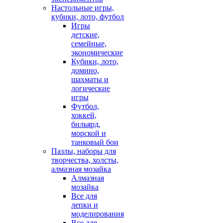
Настольные игры,
кубики, лото, футбол
Игры
детские,
семейные,
экономические
Кубики, лото,
домино,
шахматы и
логические
игры
Футбол,
хоккей,
бильярд,
морской и
танковый бои
Пазлы, наборы для
творчества, холсты,
алмазная мозайка
Алмазная
мозайка
Все для
лепки и
моделирования
Все для