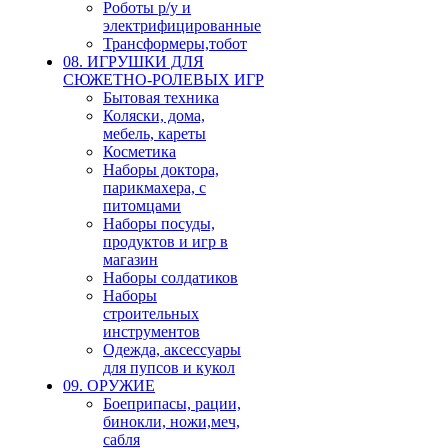
Роботы р/у и
электрифицированные
Трансформеры,тобот
08. ИГРУШКИ ДЛЯ
СЮЖЕТНО-РОЛЕВЫХ ИГР
Бытовая техника
Коляски, дома,
мебель, кареты
Косметика
Наборы доктора,
парикмахера, с
питомцами
Наборы посуды,
продуктов и игр в
магазин
Наборы солдатиков
Наборы
строительных
инструментов
Одежда, аксессуары
для пупсов и кукол
09. ОРУЖИЕ
Боеприпасы, рации,
бинокли, ножи,меч,
сабля