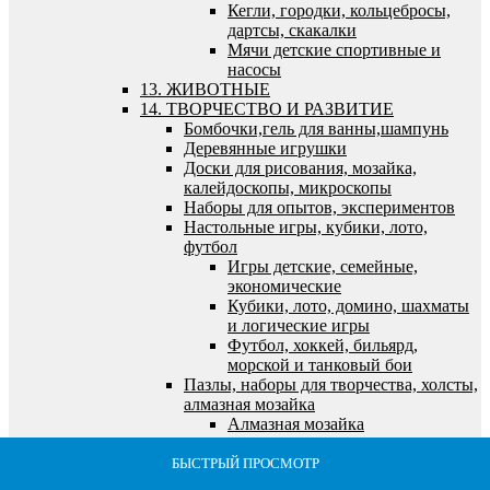
Кегли, городки, кольцебросы,
дартсы, скакалки
Мячи детские спортивные и
насосы
13. ЖИВОТНЫЕ
14. ТВОРЧЕСТВО И РАЗВИТИЕ
Бомбочки,гель для ванны,шампунь
Деревянные игрушки
Доски для рисования, мозайка,
калейдоскопы, микроскопы
Наборы для опытов, экспериментов
Настольные игры, кубики, лото,
футбол
Игры детские, семейные,
экономические
Кубики, лото, домино, шахматы
и логические игры
Футбол, хоккей, бильярд,
морской и танковый бои
Пазлы, наборы для творчества, холсты,
алмазная мозайка
Алмазная мозайка
Все для лепки и моделирования
Все для рисования и росписи
БЫСТРЫЙ ПРОСМОТР
БЫСТРЫЙ ПРОСМОТР
БЫСТРЫЙ ПРОСМОТР
БЫСТРЫЙ ПРОСМОТР
БЫСТРЫЙ ПРОСМОТР
Выжигание по дереву