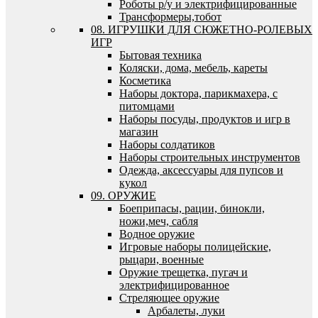
Роботы р/у и электрифицированные
Трансформеры,тобот
08. ИГРУШКИ ДЛЯ СЮЖЕТНО-РОЛЕВЫХ
ИГР
Бытовая техника
Коляски, дома, мебель, кареты
Косметика
Наборы доктора, парикмахера, с
питомцами
Наборы посуды, продуктов и игр в
магазин
Наборы солдатиков
Наборы строительных инструментов
Одежда, аксессуары для пупсов и
кукол
09. ОРУЖИЕ
Боеприпасы, рации, бинокли,
ножи,меч, сабля
Водное оружие
Игровые наборы полицейские,
рыцари, военные
Оружие трещетка, пугач и
электрифицированное
Стреляющее оружие
Арбалеты, луки