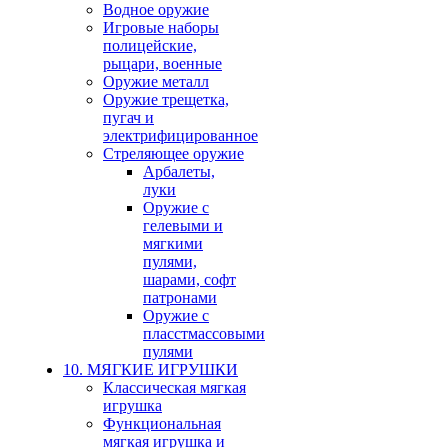
Водное оружие
Игровые наборы
полицейские,
рыцари, военные
Оружие металл
Оружие трещетка,
пугач и
электрифицированное
Стреляющее оружие
Арбалеты,
луки
Оружие с
гелевыми и
мягкими
пулями,
шарами, софт
патронами
Оружие с
пласстмассовыми
пулями
10. МЯГКИЕ ИГРУШКИ
Классическая мягкая
игрушка
Функциональная
мягкая игрушка и