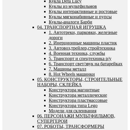
Кукла Defa Lucy
Куклы из мультфильмов
Куклы интерактивные и ростовые
Куклы мягконабивные и пупсы
Куклы-аналоги Барби
04. ТРАНСПОРТНАЯ ИГРУШКА
1. Автотреки, парковки, железные
дороги
2. Инерционные машины пластик
3. Автовоз,трейлер,стройтехника
4. Военная техника, службы
5. Транспорт и спецтехника р/у
6. Транспорт свет/звук на батарейках
7. Машины металл
8. Hot Wheels машинки
05. КОНСТРУКТОРЫ, СТРОИТЕЛЬНЫЕ
НАБОРЫ, СКЛЕЙКА
Конструктора магнитные
Конструктора металлические
Конструктора пластмассовые
Конструктора типа Lego
Модели для склеивания
06. ПЕРСОНАЖИ МУЛЬТФИЛЬМОВ,
СУПЕРГЕРОИ
07. РОБОТЫ, ТРАНСФОРМЕРЫ