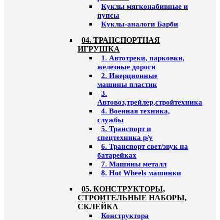
Куклы мягконабивные и
пупсы
Куклы-аналоги Барби
04. ТРАНСПОРТНАЯ
ИГРУШКА
1. Автотреки, парковки,
железные дороги
2. Инерционные
машины пластик
3.
Автовоз,трейлер,стройтехника
4. Военная техника,
службы
5. Транспорт и
спецтехника р/у
6. Транспорт свет/звук на
батарейках
7. Машины металл
8. Hot Wheels машинки
05. КОНСТРУКТОРЫ,
СТРОИТЕЛЬНЫЕ НАБОРЫ,
СКЛЕЙКА
Конструктора