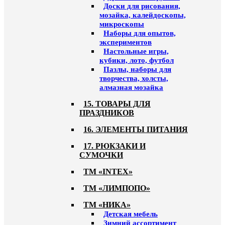
Доски для рисования,
мозайка, калейдоскопы,
микроскопы
Наборы для опытов,
экспериментов
Настольные игры,
кубики, лото, футбол
Пазлы, наборы для
творчества, холсты,
алмазная мозайка
15. ТОВАРЫ ДЛЯ
ПРАЗДНИКОВ
16. ЭЛЕМЕНТЫ ПИТАНИЯ
17. РЮКЗАКИ И
СУМОЧКИ
ТМ «INTEX»
ТМ «ЛИМПОПО»
ТМ «НИКА»
Детская мебель
Зимний ассортимент