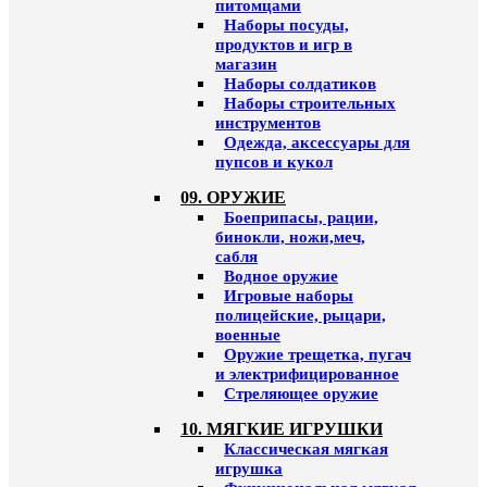
питомцами
Наборы посуды,
продуктов и игр в
магазин
Наборы солдатиков
Наборы строительных
инструментов
Одежда, аксессуары для
пупсов и кукол
09. ОРУЖИЕ
Боеприпасы, рации,
бинокли, ножи,меч,
сабля
Водное оружие
Игровые наборы
полицейские, рыцари,
военные
Оружие трещетка, пугач
и электрифицированное
Стреляющее оружие
10. МЯГКИЕ ИГРУШКИ
Классическая мягкая
игрушка