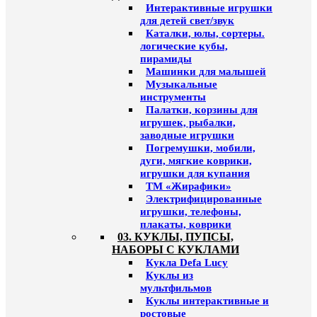
Интерактивные игрушки
для детей свет/звук
Каталки, юлы, сортеры.
логические кубы,
пирамиды
Машинки для малышей
Музыкальные
инструменты
Палатки, корзины для
игрушек, рыбалки,
заводные игрушки
Погремушки, мобили,
дуги, мягкие коврики,
игрушки для купания
ТМ «Жирафики»
Электрифицированные
игрушки, телефоны,
плакаты, коврики
03. КУКЛЫ, ПУПСЫ,
НАБОРЫ С КУКЛАМИ
Кукла Defa Lucy
Куклы из
мультфильмов
Куклы интерактивные и
ростовые