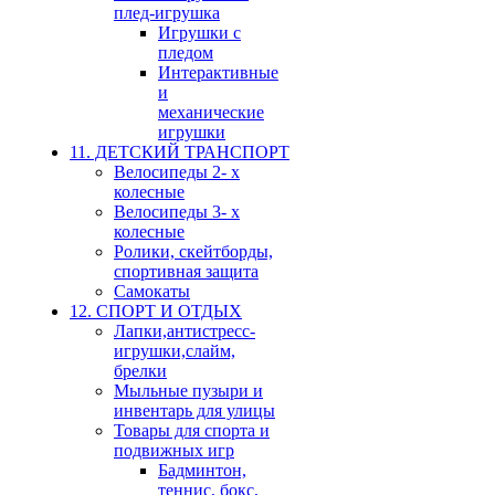
плед-игрушка
Игрушки с
пледом
Интерактивные
и
механические
игрушки
11. ДЕТСКИЙ ТРАНСПОРТ
Велосипеды 2- х
колесные
Велосипеды 3- х
колесные
Ролики, скейтборды,
спортивная защита
Самокаты
12. СПОРТ И ОТДЫХ
Лапки,антистресс-
игрушки,слайм,
брелки
Мыльные пузыри и
инвентарь для улицы
Товары для спорта и
подвижных игр
Бадминтон,
теннис, бокс,