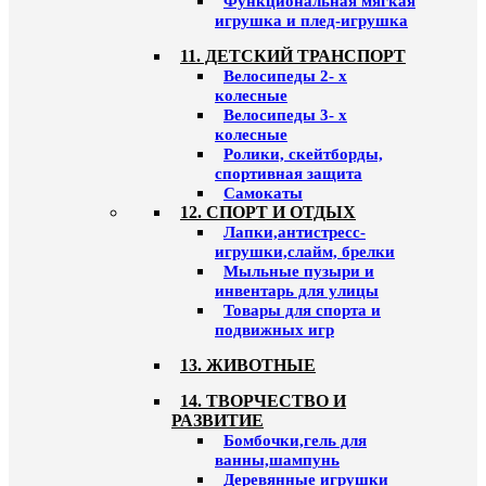
Функциональная мягкая
игрушка и плед-игрушка
11. ДЕТСКИЙ ТРАНСПОРТ
Велосипеды 2- х
колесные
Велосипеды 3- х
колесные
Ролики, скейтборды,
спортивная защита
Самокаты
12. СПОРТ И ОТДЫХ
Лапки,антистресс-
игрушки,слайм, брелки
Мыльные пузыри и
инвентарь для улицы
Товары для спорта и
подвижных игр
13. ЖИВОТНЫЕ
14. ТВОРЧЕСТВО И
РАЗВИТИЕ
Бомбочки,гель для
ванны,шампунь
Деревянные игрушки