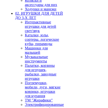
Коляски и
аксессуары для них
Ходунки и манежи
02. ИГРУШКИ ДЛЯ ДЕТЕЙ
ДО 3-Х ЛЕТ
Интерактивные
игрушки для детей
свет/звук
Каталки, юлы,
сортеры. логические
кубы, пирамиды
Машинки для
малышей
Музыкальные
инструменты
Палатки, корзины
для игрушек,
рыбалки, заводные
игрушки
Погремушки,
мобили, дуги, мягкие
коврики, игрушки
для купания
ТМ "Жирафики"
Электрифицированные