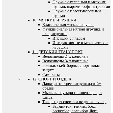
Оружие с гелевыми и мягкими
пулями, шарами, софт патронами
Оружие с пласстмассовыми
пулями
10. МЯГКИЕ ИГРУШКИ
Классическая мягкая игрушка
Функциональная мягкая игрушка и
плед-игрушка
Игрушки с пледом
Интерактивные и механические
игрушки
11. ДЕТСКИЙ ТРАНСПОРТ
Велосипеды 2- х колесные
Велосипеды 3- х колесные
Ролики, скейтборды, спортивная
защита
Самокаты
12. СПОРТ И ОТДЫХ
Лапки,антистресс-игрушки,слайм,
брелки
Мыльные пузыри и инвентарь для
улицы
Товары для спорта и подвижных игр
Бадминтон, теннис, бокс,
баскетбол, волейбол, йога