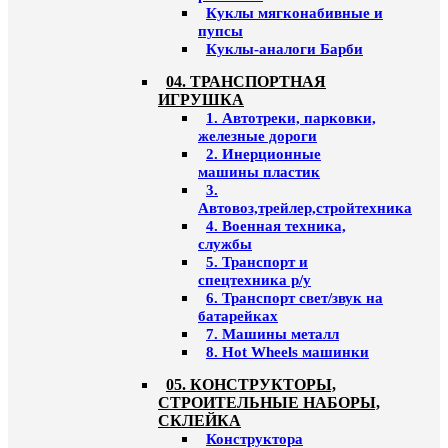
Куклы мягконабивные и
пупсы
Куклы-аналоги Барби
04. ТРАНСПОРТНАЯ
ИГРУШКА
1. Автотреки, парковки,
железные дороги
2. Инерционные
машины пластик
3.
Автовоз,трейлер,стройтехника
4. Военная техника,
службы
5. Транспорт и
спецтехника р/у
6. Транспорт свет/звук на
батарейках
7. Машины металл
8. Hot Wheels машинки
05. КОНСТРУКТОРЫ,
СТРОИТЕЛЬНЫЕ НАБОРЫ,
СКЛЕЙКА
Конструктора