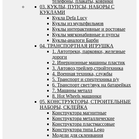
телефоны, плакаты, коврики
03. КУКЛЫ, ПУПСЫ, НАБОРЫ С
КУКЛАМИ
Кукла Defa Lucy
Куклы из мультфильмов
Куклы интерактивные и ростовые
Куклы мягконабивные и пупсы
Куклы-аналоги Барби
04. ТРАНСПОРТНАЯ ИГРУШКА
1. Автотреки, парковки, железные
дороги
2. Инерционные машины пластик
3. Автовоз,трейлер,стройтехника
4. Военная техника, службы
5. Транспорт и спецтехника р/у
6. Транспорт свет/звук на батарейках
7. Машины металл
8. Hot Wheels машинки
05. КОНСТРУКТОРЫ, СТРОИТЕЛЬНЫЕ
НАБОРЫ, СКЛЕЙКА
Конструктора магнитные
Конструктора металлические
Конструктора пластмассовые
Конструктора типа Lego
Модели для склеивания