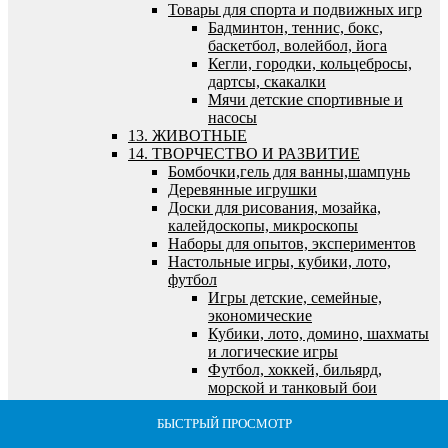
Товары для спорта и подвижных игр
Бадминтон, теннис, бокс,
баскетбол, волейбол, йога
Кегли, городки, кольцебросы,
дартсы, скакалки
Мячи детские спортивные и
насосы
13. ЖИВОТНЫЕ
14. ТВОРЧЕСТВО И РАЗВИТИЕ
Бомбочки,гель для ванны,шампунь
Деревянные игрушки
Доски для рисования, мозайка,
калейдоскопы, микроскопы
Наборы для опытов, экспериментов
Настольные игры, кубики, лото,
футбол
Игры детские, семейные,
экономические
Кубики, лото, домино, шахматы
и логические игры
Футбол, хоккей, бильярд,
морской и танковый бои
Пазлы, наборы для творчества, холсты,
алмазная мозайка
БЫСТРЫЙ ПРОСМОТР
БЫСТРЫЙ ПРОСМОТР
БЫСТРЫЙ ПРОСМОТР
БЫСТРЫЙ ПРОСМОТР
БЫСТРЫЙ ПРОСМОТР
Алмазная мозайка