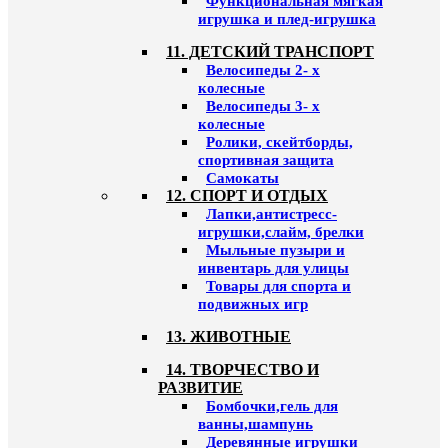
Функциональная мягкая
игрушка и плед-игрушка
11. ДЕТСКИЙ ТРАНСПОРТ
Велосипеды 2- х
колесные
Велосипеды 3- х
колесные
Ролики, скейтборды,
спортивная защита
Самокаты
12. СПОРТ И ОТДЫХ
Лапки,антистресс-
игрушки,слайм, брелки
Мыльные пузыри и
инвентарь для улицы
Товары для спорта и
подвижных игр
13. ЖИВОТНЫЕ
14. ТВОРЧЕСТВО И
РАЗВИТИЕ
Бомбочки,гель для
ванны,шампунь
Деревянные игрушки