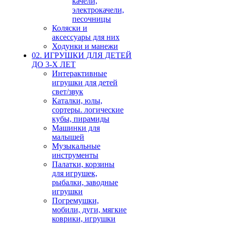
качели,
электрокачели,
песочницы
Коляски и
аксессуары для них
Ходунки и манежи
02. ИГРУШКИ ДЛЯ ДЕТЕЙ
ДО 3-Х ЛЕТ
Интерактивные
игрушки для детей
свет/звук
Каталки, юлы,
сортеры. логические
кубы, пирамиды
Машинки для
малышей
Музыкальные
инструменты
Палатки, корзины
для игрушек,
рыбалки, заводные
игрушки
Погремушки,
мобили, дуги, мягкие
коврики, игрушки