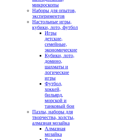
микроскопы
Наборы для опытов,
экспериментов
Настольные игры,
кубики, лото, футбол
Игры
детские,
семейные,
экономические
Кубики, лото,
домино,
шахматы и
логические
игры
Футбол,
хоккей,
бильярд,
морской и
танковый бои
Пазлы, наборы для
творчества, холсты,
алмазная мозайка
Алмазная
мозайка
Все для