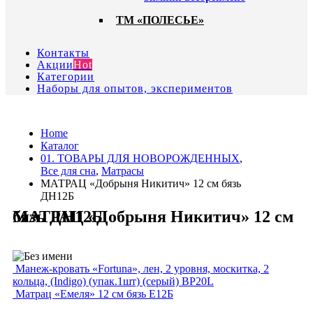
ТМ «ПОЛЕСЬЕ»
Контакты
Акции
Hot
Категории
Наборы для опытов, экспериментов
Home
Каталог
01. ТОВАРЫ ДЛЯ НОВОРОЖДЕННЫХ
,
Все для сна
,
Матрасы
МАТРАЦ «Добрыня Никитич» 12 см бязь
ДН12Б
МАТРАЦ «Добрыня Никитич» 12 см бязь ДН12Б
Манеж-кровать «Fortuna», лен, 2 уровня, москитка, 2
кольца, (Indigo) (упак.1шт) (серый) BP20L
Матрац «Емеля» 12 см бязь Е12Б