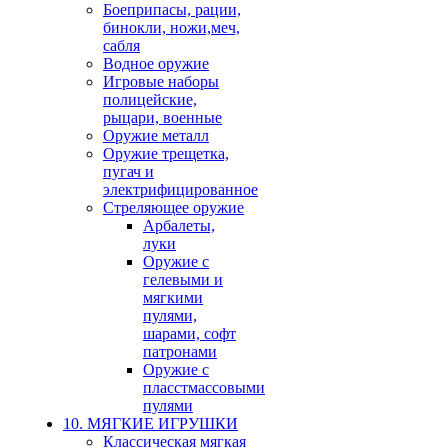
Боеприпасы, рации,
бинокли, ножи,меч,
сабля
Водное оружие
Игровые наборы
полицейские,
рыцари, военные
Оружие металл
Оружие трещетка,
пугач и
электрифицированное
Стреляющее оружие
Арбалеты,
луки
Оружие с
гелевыми и
мягкими
пулями,
шарами, софт
патронами
Оружие с
пласстмассовыми
пулями
10. МЯГКИЕ ИГРУШКИ
Классическая мягкая