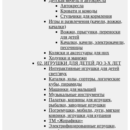
Детская мебель и автокресла
Автокресла
Кровати и комоды
Стульчики для кормления
Игры и развлечения (качели, вожжи,
качалки)
Вожжи, прыгунки, переноски
для детей
Качалки, качели, электрокачели,
песочницы
Коляски и аксессуары для них
Ходунки и манежи
02. ИГРУШКИ ДЛЯ ДЕТЕЙ ДО 3-Х ЛЕТ
Интерактивные игрушки для детей
свет/звук
Каталки, юлы, сортеры. логические
кубы, пирамиды
Машинки для малышей
Музыкальные инструменты
Палатки, корзины для игрушек,
рыбалки, заводные игрушки
Погремушки, мобили, дуги, мягкие
коврики, игрушки для купания
ТМ «Жирафики»
Электрифицированные игрушки,