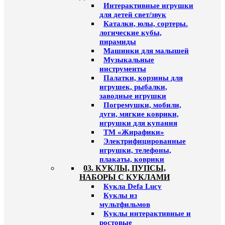
Интерактивные игрушки
для детей свет/звук
Каталки, юлы, сортеры.
логические кубы,
пирамиды
Машинки для малышей
Музыкальные
инструменты
Палатки, корзины для
игрушек, рыбалки,
заводные игрушки
Погремушки, мобили,
дуги, мягкие коврики,
игрушки для купания
ТМ «Жирафики»
Электрифицированные
игрушки, телефоны,
плакаты, коврики
03. КУКЛЫ, ПУПСЫ,
НАБОРЫ С КУКЛАМИ
Кукла Defa Lucy
Куклы из
мультфильмов
Куклы интерактивные и
ростовые