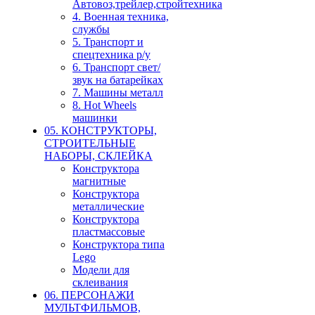
Автовоз,трейлер,стройтехника
4. Военная техника,
службы
5. Транспорт и
спецтехника р/у
6. Транспорт свет/
звук на батарейках
7. Машины металл
8. Hot Wheels
машинки
05. КОНСТРУКТОРЫ,
СТРОИТЕЛЬНЫЕ
НАБОРЫ, СКЛЕЙКА
Конструктора
магнитные
Конструктора
металлические
Конструктора
пластмассовые
Конструктора типа
Lego
Модели для
склеивания
06. ПЕРСОНАЖИ
МУЛЬТФИЛЬМОВ,