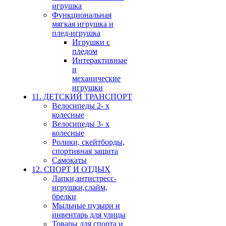
игрушка
Функциональная
мягкая игрушка и
плед-игрушка
Игрушки с
пледом
Интерактивные
и
механические
игрушки
11. ДЕТСКИЙ ТРАНСПОРТ
Велосипеды 2- х
колесные
Велосипеды 3- х
колесные
Ролики, скейтборды,
спортивная защита
Самокаты
12. СПОРТ И ОТДЫХ
Лапки,антистресс-
игрушки,слайм,
брелки
Мыльные пузыри и
инвентарь для улицы
Товары для спорта и