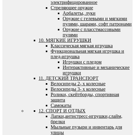
электрифицированное
Стреляющее оружие
Арбалеты, луки
Оружие с гелевыми и мягкими
пулями, шарами, софт патронами
Оружие с пласстмассовыми
пулями
10. МЯГКИЕ ИГРУШКИ
Классическая мягкая игрушка
Функциональная мягкая игрушка и
плед-игрушка
Игрушки с пледом
Интерактивные и механические
игрушки
11. ДЕТСКИЙ ТРАНСПОРТ
Велосипеды 2- х колесные
Велосипеды 3- х колесные
Ролики, скейтборды, спортивная
защита
Самокаты
12. СПОРТ И ОТДЫХ
Лапки,антистресс-игрушки,слайм,
брелки
Мыльные пузыри и инвентарь для
улицы