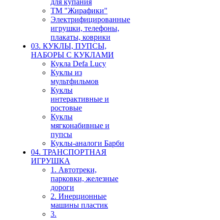
для купания
ТМ "Жирафики"
Электрифицированные
игрушки, телефоны,
плакаты, коврики
03. КУКЛЫ, ПУПСЫ,
НАБОРЫ С КУКЛАМИ
Кукла Defa Lucy
Куклы из
мультфильмов
Куклы
интерактивные и
ростовые
Куклы
мягконабивные и
пупсы
Куклы-аналоги Барби
04. ТРАНСПОРТНАЯ
ИГРУШКА
1. Автотреки,
парковки, железные
дороги
2. Инерционные
машины пластик
3.