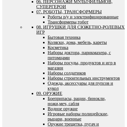
06. ПЕРСОНАЖИ МУЛЬТФИЛЬМОВ,
СУПЕРГЕРОИ
07. РОБОТЫ, ТРАНСФОРМЕРЫ
Роботы р/у и электрифицированные
Трансформеры,тобот
08. ИГРУШКИ ДЛЯ СЮЖЕТНО-РОЛЕВЫХ
ИГР
Бытовая техника
Коляски, дома, мебель, кареты
Косметика
Наборы доктора, парикмахера, с
питомцами
Наборы посуды, продуктов и игр в
магазин
Наборы солдатиков
Наборы строительных инструментов
Одежда, аксессуары для пупсов и
кукол
09. ОРУЖИЕ
Боеприпасы, рации, бинокли,
ножи,меч, сабля
Водное оружие
Игровые наборы полицейские,
рыцари, военные
Оружие трещетка, пугач и