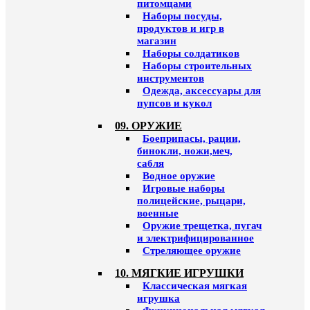
питомцами
Наборы посуды,
продуктов и игр в
магазин
Наборы солдатиков
Наборы строительных
инструментов
Одежда, аксессуары для
пупсов и кукол
09. ОРУЖИЕ
Боеприпасы, рации,
бинокли, ножи,меч,
сабля
Водное оружие
Игровые наборы
полицейские, рыцари,
военные
Оружие трещетка, пугач
и электрифицированное
Стреляющее оружие
10. МЯГКИЕ ИГРУШКИ
Классическая мягкая
игрушка