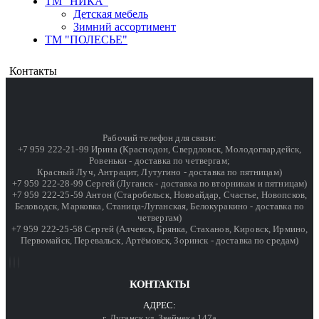
ТМ "НИКА"
Детская мебель
Зимний ассортимент
ТМ "ПОЛЕСЬЕ"
Контакты
Рабочий телефон для связи:
+7 959 222-21-99 Ирина (Краснодон, Свердловск, Молодогвардейск,
Ровеньки - доставка по четвергам;
Красный Луч, Антрацит, Лутугино - доставка по пятницам)
+7 959 222-28-99 Сергей (Луганск - доставка по вторникам и пятницам)
+7 959 222-25-59 Антон (Старобельск, Новоайдар, Счастье, Новопсков,
Беловодск, Марковка, Станица-Луганская, Белокуракино - доставка по
четвергам)
+7 959 222-25-58 Сергей (Алчевск, Брянка, Стаханов, Кировск, Ирмино,
Первомайск, Перевальск, Артёмовск, Зоринск - доставка по средам)
КОНТАКТЫ
АДРЕС:
г. Луганск ул. Звейнека 147а