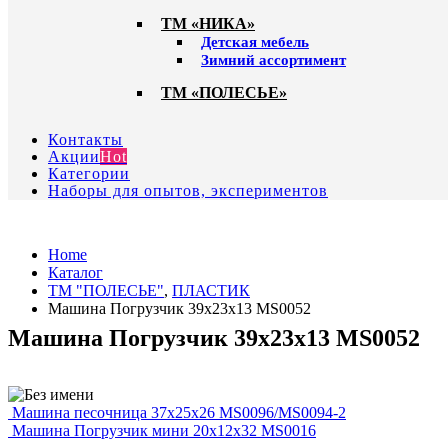
ТМ «НИКА»
Детская мебель
Зимний ассортимент
ТМ «ПОЛЕСЬЕ»
Контакты
Акции
Hot
Категории
Наборы для опытов, экспериментов
Home
Каталог
ТМ "ПОЛЕСЬЕ"
,
ПЛАСТИК
Машина Погрузчик 39х23х13 MS0052
Машина Погрузчик 39х23х13 MS0052
Машина песочница 37х25х26 MS0096/MS0094-2
Машина Погрузчик мини 20х12х32 MS0016