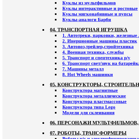
Куклы из мультфильмов
Куклы интерактивные и ростовые
Куклы мягконабивные и пупсы
Куклы-аналоги Барби
04. ТРАНСПОРТНАЯ ИГРУШКА
1. Автотреки, парковки, железные
2. Инерционные машины пластик
3. Автовоз,трейлер,стройтехника
4. Военная техника, службы
5. Транспорт и спецтехника р/у
6. Транспорт свет/звук на батарейк
7. Машины металл
8. Hot Wheels машинки
05. КОНСТРУКТОРЫ, СТРОИТЕЛЬ
Конструктора магнитные
Конструктора металлические
Конструктора пластмассовые
Конструктора типа Lego
Модели для склеивания
06. ПЕРСОНАЖИ МУЛЬТФИЛЬМОВ,
07. РОБОТЫ, ТРАНСФОРМЕРЫ
Роботы р/у и электрифицированны