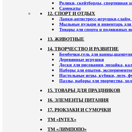
Ролики, скейтборды, спортивная 
Самокаты
12. СПОРТ И ОТДЫХ
Лапки,антистресс-игрушки,слайм,
Мыльные пузыри и инвентарь для
Товары для спорта и подвижных и
13. ЖИВОТНЫЕ
14. ТВОРЧЕСТВО И РАЗВИТИЕ
Бомбочки,гель для ванны,шампун
Деревянные игрушки
Доски для рисования, мозайка, к
Наборы для опытов, эксперименто
Настольные игры, кубики, лото, ф
Пазлы, наборы для творчества, хо
15. ТОВАРЫ ДЛЯ ПРАЗДНИКОВ
16. ЭЛЕМЕНТЫ ПИТАНИЯ
17. РЮКЗАКИ И СУМОЧКИ
ТМ «INTEX»
ТМ «ЛИМПОПО»