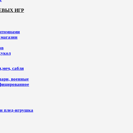
ЕВЫХ ИГР
питомцами
 магазин
ов
кукол
,меч, сабля
цари, военные
ифицированное
и плед-игрушка