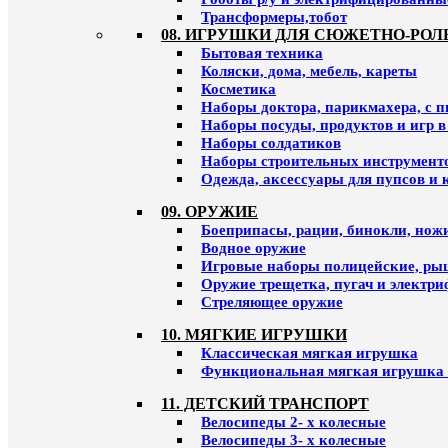
Трансформеры,тобот
08. ИГРУШКИ ДЛЯ СЮЖЕТНО-РОЛ
Бытовая техника
Коляски, дома, мебель, кареты
Косметика
Наборы доктора, парикмахера, с 
Наборы посуды, продуктов и игр в
Наборы солдатиков
Наборы строительных инструмент
Одежда, аксессуары для пупсов и 
09. ОРУЖИЕ
Боеприпасы, рации, бинокли, ножи
Водное оружие
Игровые наборы полицейские, ры
Оружие трещетка, пугач и электр
Стреляющее оружие
10. МЯГКИЕ ИГРУШКИ
Классическая мягкая игрушка
Функциональная мягкая игрушка 
11. ДЕТСКИЙ ТРАНСПОРТ
Велосипеды 2- х колесные
Велосипеды 3- х колесные