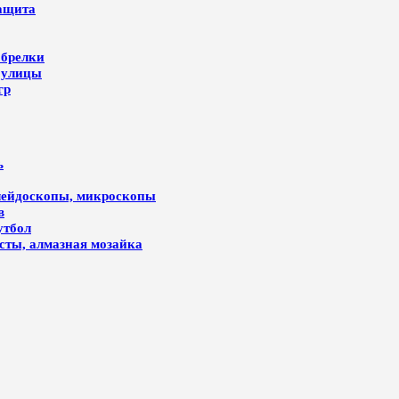
защита
 брелки
 улицы
гр
ь
алейдоскопы, микроскопы
в
утбол
лсты, алмазная мозайка