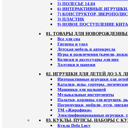
5) ПОЛЕСЬЕ 14.04
6) ИНТЕРАКТИВНЫЕ ИГРУШКИ, 
7) КОНСТРУКТОР, ЗВЕРОПОЛИС
3) ПЛАСТИК
9) НОВОЕ ПОСТУПЛЕНИЕ КИТАЙ
01. ТОВАРЫ ДЛЯ НОВОРОЖДЕННЫ
Все для сна
Гигиена и уход
Детская мебель и автокресла
Игры и развлечения (качели, вожж
Коляски и аксессуары для них
Ходунки и манежи
02. ИГРУШКИ ДЛЯ ДЕТЕЙ ДО 3-Х Л
Интерактивные игрушки для детей 
Каталки, юлы, сортеры. логическ
Машинки для малышей
Музыкальные инструменты
Палатки, корзины для игрушек, р
Погремушки, мобили, дуги, мягки
ТМ «Жирафики»
Электрифицированные игрушки, т
03. КУКЛЫ, ПУПСЫ, НАБОРЫ С К
Кукла Defa Lucy