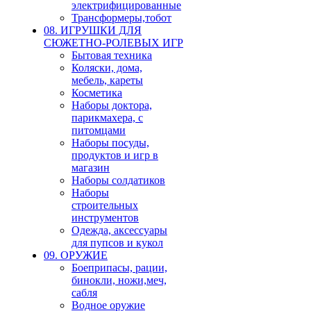
электрифицированные
Трансформеры,тобот
08. ИГРУШКИ ДЛЯ
СЮЖЕТНО-РОЛЕВЫХ ИГР
Бытовая техника
Коляски, дома,
мебель, кареты
Косметика
Наборы доктора,
парикмахера, с
питомцами
Наборы посуды,
продуктов и игр в
магазин
Наборы солдатиков
Наборы
строительных
инструментов
Одежда, аксессуары
для пупсов и кукол
09. ОРУЖИЕ
Боеприпасы, рации,
бинокли, ножи,меч,
сабля
Водное оружие