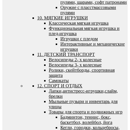
пулями, шарами, софт патронами
Оружие с пласстмассовыми
пулями
10. МЯГКИЕ ИГРУШКИ
Классическая мягкая игрушка
Функциональная мягкая игрушка и
плед-игрушка
Игрушки с пледом
Интерактивные и механические
игрушки
11. ДЕТСКИЙ ТРАНСПОРТ
Велосипеды 2- х колесные
Велосипеды 3- х колесные
Ролики, скейтборды, спортивная
защита
Самокаты
12. СПОРТ И ОТДЫХ
Лапки,антистресс-игрушки,слайм,
брелки
Мыльные пузыри и инвентарь для
улицы
Товары для спорта и подвижных игр
Бадминтон, теннис, бокс,
баскетбол, волейбол, йога
Кегли, городки, кольцебросы,