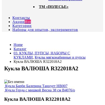
ТМ «ПОЛЕСЬЕ»
Контакты
Акции
Hot
Категории
Наборы для опытов, экспериментов
Home
Каталог
03. КУКЛЫ, ПУПСЫ, НАБОРЫ С
КУКЛАМИ
,
Куклы мягконабивные и пупсы
Кукла ВАЛЮША R322018А2
Кукла ВАЛЮША R322018А2
Кукла Барби Балерина Танцует НВ007
Кукла Герда с мишкой Весна 38 см В4076/о
Кукла ВАЛЮША R322018А2