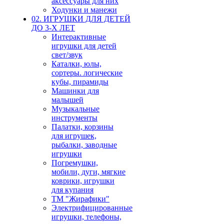
аксессуары для них
Ходунки и манежи
02. ИГРУШКИ ДЛЯ ДЕТЕЙ
ДО 3-Х ЛЕТ
Интерактивные
игрушки для детей
свет/звук
Каталки, юлы,
сортеры. логические
кубы, пирамиды
Машинки для
малышей
Музыкальные
инструменты
Палатки, корзины
для игрушек,
рыбалки, заводные
игрушки
Погремушки,
мобили, дуги, мягкие
коврики, игрушки
для купания
ТМ "Жирафики"
Электрифицированные
игрушки, телефоны,