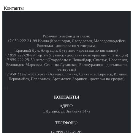
Контакты
Рабочий телефон для связи:
+7 959 222-21-99 Ирина (Краснодон, Свердловск, Молодогвардейск,
Ровеньки - доставка по четвергам;
Красный Луч, Антрацит, Лутугино - доставка по пятницам)
+7 959 222-28-99 Сергей (Луганск - доставка по вторникам и пятницам)
+7 959 222-25-59 Антон (Старобельск, Новоайдар, Счастье, Новопсков,
Беловодск, Марковка, Станица-Луганская, Белокуракино - доставка по
четвергам)
+7 959 222-25-58 Сергей (Алчевск, Брянка, Стаханов, Кировск, Ирмино,
Первомайск, Перевальск, Артёмовск, Зоринск - доставка по средам)
КОНТАКТЫ
АДРЕС:
г. Луганск ул. Звейнека 147а
ТЕЛЕФОНЫ:
+7 (959) 222-21-99