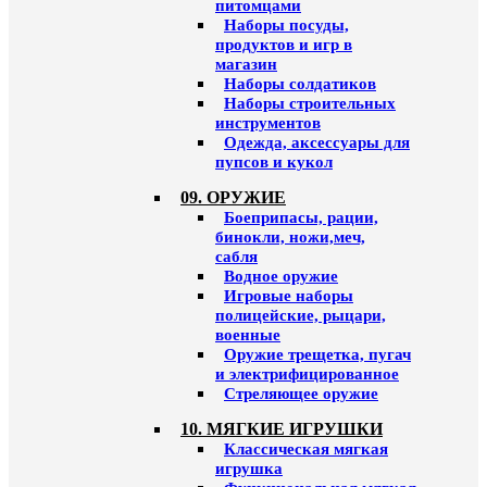
питомцами
Наборы посуды,
продуктов и игр в
магазин
Наборы солдатиков
Наборы строительных
инструментов
Одежда, аксессуары для
пупсов и кукол
09. ОРУЖИЕ
Боеприпасы, рации,
бинокли, ножи,меч,
сабля
Водное оружие
Игровые наборы
полицейские, рыцари,
военные
Оружие трещетка, пугач
и электрифицированное
Стреляющее оружие
10. МЯГКИЕ ИГРУШКИ
Классическая мягкая
игрушка