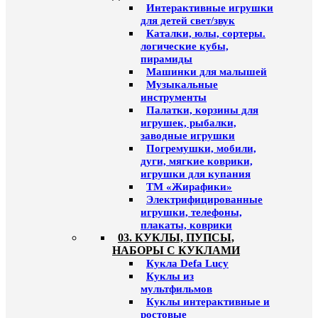
Интерактивные игрушки
для детей свет/звук
Каталки, юлы, сортеры.
логические кубы,
пирамиды
Машинки для малышей
Музыкальные
инструменты
Палатки, корзины для
игрушек, рыбалки,
заводные игрушки
Погремушки, мобили,
дуги, мягкие коврики,
игрушки для купания
ТМ «Жирафики»
Электрифицированные
игрушки, телефоны,
плакаты, коврики
03. КУКЛЫ, ПУПСЫ,
НАБОРЫ С КУКЛАМИ
Кукла Defa Lucy
Куклы из
мультфильмов
Куклы интерактивные и
ростовые