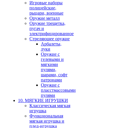
Игровые наборы
полицейские,
рыцари, военные
Оружие металл
Оружие трещетка,
пугач и
электрифицированное
Стреляющее оружие
Арбалеты,
луки
Оружие с
гелевыми и
мягкими
пулями,
шарами, софт
патронами
Оружие с
пласстмассовыми
пулями
10. МЯГКИЕ ИГРУШКИ
Классическая мягкая
игрушка
Функциональная
мягкая игрушка и
плед-игрушка