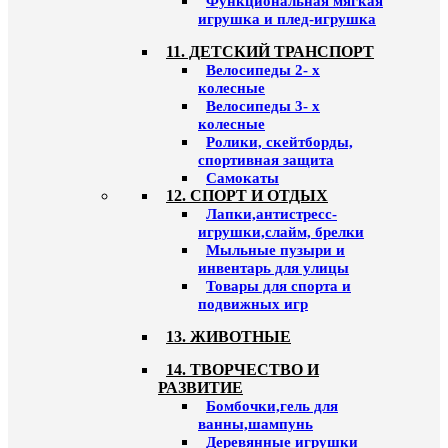
Функциональная мягкая
игрушка и плед-игрушка
11. ДЕТСКИЙ ТРАНСПОРТ
Велосипеды 2- х
колесные
Велосипеды 3- х
колесные
Ролики, скейтборды,
спортивная защита
Самокаты
12. СПОРТ И ОТДЫХ
Лапки,антистресс-
игрушки,слайм, брелки
Мыльные пузыри и
инвентарь для улицы
Товары для спорта и
подвижных игр
13. ЖИВОТНЫЕ
14. ТВОРЧЕСТВО И
РАЗВИТИЕ
Бомбочки,гель для
ванны,шампунь
Деревянные игрушки