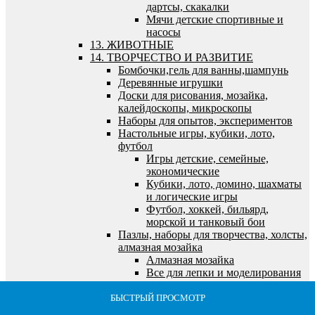
дартсы, скакалки
Мячи детские спортивные и
насосы
13. ЖИВОТНЫЕ
14. ТВОРЧЕСТВО И РАЗВИТИЕ
Бомбочки,гель для ванны,шампунь
Деревянные игрушки
Доски для рисования, мозайка,
калейдоскопы, микроскопы
Наборы для опытов, экспериментов
Настольные игры, кубики, лото,
футбол
Игры детские, семейные,
экономические
Кубики, лото, домино, шахматы
и логические игры
Футбол, хоккей, бильярд,
морской и танковый бои
Пазлы, наборы для творчества, холсты,
алмазная мозайка
Алмазная мозайка
Все для лепки и моделирования
Все для рисования и росписи
Выжигание по дереву
БЫСТРЫЙ ПРОСМОТР
БЫСТРЫЙ ПРОСМОТР
БЫСТРЫЙ ПРОСМОТР
БЫСТРЫЙ ПРОСМОТР
БЫСТРЫЙ ПРОСМОТР
Пазлы