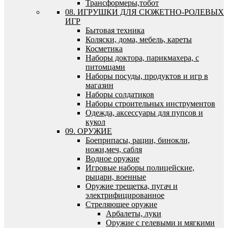
Трансформеры,тобот
08. ИГРУШКИ ДЛЯ СЮЖЕТНО-РОЛЕВЫХ
ИГР
Бытовая техника
Коляски, дома, мебель, кареты
Косметика
Наборы доктора, парикмахера, с
питомцами
Наборы посуды, продуктов и игр в
магазин
Наборы солдатиков
Наборы строительных инструментов
Одежда, аксессуары для пупсов и
кукол
09. ОРУЖИЕ
Боеприпасы, рации, бинокли,
ножи,меч, сабля
Водное оружие
Игровые наборы полицейские,
рыцари, военные
Оружие трещетка, пугач и
электрифицированное
Стреляющее оружие
Арбалеты, луки
Оружие с гелевыми и мягкими