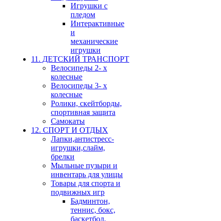
Игрушки с
пледом
Интерактивные
и
механические
игрушки
11. ДЕТСКИЙ ТРАНСПОРТ
Велосипеды 2- х
колесные
Велосипеды 3- х
колесные
Ролики, скейтборды,
спортивная защита
Самокаты
12. СПОРТ И ОТДЫХ
Лапки,антистресс-
игрушки,слайм,
брелки
Мыльные пузыри и
инвентарь для улицы
Товары для спорта и
подвижных игр
Бадминтон,
теннис, бокс,
баскетбол,