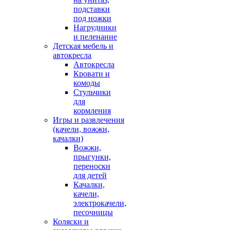
подставки
под ножки
Нагрудники
и пеленание
Детская мебель и
автокресла
Автокресла
Кровати и
комоды
Стульчики
для
кормления
Игры и развлечения
(качели, вожжи,
качалки)
Вожжи,
прыгунки,
переноски
для детей
Качалки,
качели,
электрокачели,
песочницы
Коляски и