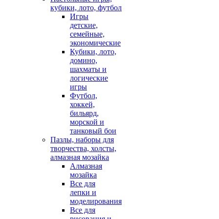
кубики, лото, футбол
Игры
детские,
семейные,
экономические
Кубики, лото,
домино,
шахматы и
логические
игры
Футбол,
хоккей,
бильярд,
морской и
танковый бои
Пазлы, наборы для
творчества, холсты,
алмазная мозайка
Алмазная
мозайка
Все для
лепки и
моделирования
Все для
рисования и