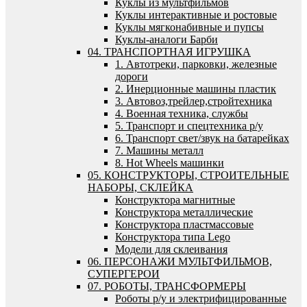
Куклы из мультфильмов
Куклы интерактивные и ростовые
Куклы мягконабивные и пупсы
Куклы-аналоги Барби
04. ТРАНСПОРТНАЯ ИГРУШКА
1. Автотреки, парковки, железные
дороги
2. Инерционные машины пластик
3. Автовоз,трейлер,стройтехника
4. Военная техника, службы
5. Транспорт и спецтехника р/у
6. Транспорт свет/звук на батарейках
7. Машины металл
8. Hot Wheels машинки
05. КОНСТРУКТОРЫ, СТРОИТЕЛЬНЫЕ
НАБОРЫ, СКЛЕЙКА
Конструктора магнитные
Конструктора металлические
Конструктора пластмассовые
Конструктора типа Lego
Модели для склеивания
06. ПЕРСОНАЖИ МУЛЬТФИЛЬМОВ,
СУПЕРГЕРОИ
07. РОБОТЫ, ТРАНСФОРМЕРЫ
Роботы р/у и электрифицированные