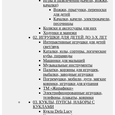
Игры и развлечения (качели, вожжи,
качалки)
Вожжи, прыгунки, переноски
для детей
Качалки, качели, электрокачели,
песочницы
Коляски и аксессуары для них
Ходунки и манежи
02. ИГРУШКИ ДЛЯ ДЕТЕЙ ДО 3-Х ЛЕТ
Интерактивные игрушки для детей
свет/звук
Каталки, юлы, сортеры. логические
кубы, пирамиды
Машинки для малышей
Музыкальные инструменты
Палатки, корзины для игрушек,
рыбалки, заводные игрушки
Погремушки, мобили, дуги, мягкие
коврики, игрушки для купания
ТМ «Жирафики»
Электрифицированные игрушки,
телефоны, плакаты, коврики
03. КУКЛЫ, ПУПСЫ, НАБОРЫ С
КУКЛАМИ
Кукла Defa Lucy