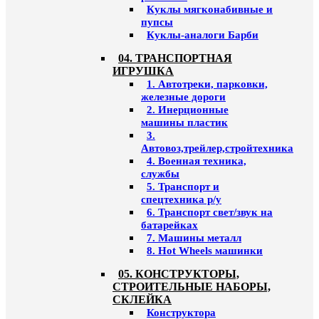
Куклы мягконабивные и
пупсы
Куклы-аналоги Барби
04. ТРАНСПОРТНАЯ
ИГРУШКА
1. Автотреки, парковки,
железные дороги
2. Инерционные
машины пластик
3.
Автовоз,трейлер,стройтехника
4. Военная техника,
службы
5. Транспорт и
спецтехника р/у
6. Транспорт свет/звук на
батарейках
7. Машины металл
8. Hot Wheels машинки
05. КОНСТРУКТОРЫ,
СТРОИТЕЛЬНЫЕ НАБОРЫ,
СКЛЕЙКА
Конструктора