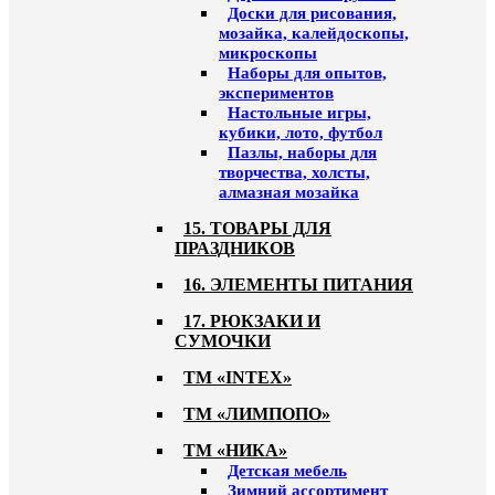
Доски для рисования,
мозайка, калейдоскопы,
микроскопы
Наборы для опытов,
экспериментов
Настольные игры,
кубики, лото, футбол
Пазлы, наборы для
творчества, холсты,
алмазная мозайка
15. ТОВАРЫ ДЛЯ
ПРАЗДНИКОВ
16. ЭЛЕМЕНТЫ ПИТАНИЯ
17. РЮКЗАКИ И
СУМОЧКИ
ТМ «INTEX»
ТМ «ЛИМПОПО»
ТМ «НИКА»
Детская мебель
Зимний ассортимент