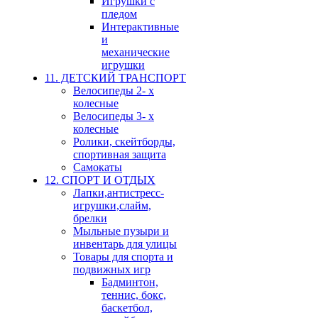
Игрушки с
пледом
Интерактивные
и
механические
игрушки
11. ДЕТСКИЙ ТРАНСПОРТ
Велосипеды 2- х
колесные
Велосипеды 3- х
колесные
Ролики, скейтборды,
спортивная защита
Самокаты
12. СПОРТ И ОТДЫХ
Лапки,антистресс-
игрушки,слайм,
брелки
Мыльные пузыри и
инвентарь для улицы
Товары для спорта и
подвижных игр
Бадминтон,
теннис, бокс,
баскетбол,