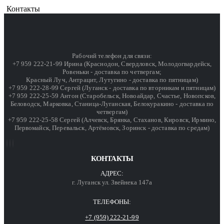
Контакты
Рабочий телефон для связи:
+7 959 222-21-99 Ирина (Краснодон, Свердловск, Молодогвардейск,
Ровеньки - доставка по четвергам;
Красный Луч, Антрацит, Лутугино - доставка по пятницам)
+7 959 222-28-99 Сергей (Луганск - доставка по вторникам и пятницам)
+7 959 222-25-59 Антон (Старобельск, Новоайдар, Счастье, Новопсков,
Беловодск, Марковка, Станица-Луганская, Белокуракино - доставка по
четвергам)
+7 959 222-25-58 Сергей (Алчевск, Брянка, Стаханов, Кировск, Ирмино,
Первомайск, Перевальск, Артёмовск, Зоринск - доставка по средам)
КОНТАКТЫ
АДРЕС:
г. Луганск ул. Звейнека 147а
ТЕЛЕФОНЫ:
+7 (959) 222-21-99