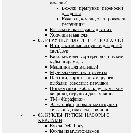
качалки)
Вожжи, прыгунки, переноски
для детей
Качалки, качели, электрокачели,
песочницы
Коляски и аксессуары для них
Ходунки и манежи
02. ИГРУШКИ ДЛЯ ДЕТЕЙ ДО 3-Х ЛЕТ
Интерактивные игрушки для детей
свет/звук
Каталки, юлы, сортеры. логические
кубы, пирамиды
Машинки для малышей
Музыкальные инструменты
Палатки, корзины для игрушек,
рыбалки, заводные игрушки
Погремушки, мобили, дуги, мягкие
коврики, игрушки для купания
ТМ «Жирафики»
Электрифицированные игрушки,
телефоны, плакаты, коврики
03. КУКЛЫ, ПУПСЫ, НАБОРЫ С
КУКЛАМИ
Кукла Defa Lucy
Куклы из мультфильмов