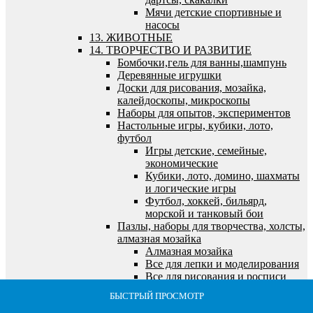
Мячи детские спортивные и
насосы
13. ЖИВОТНЫЕ
14. ТВОРЧЕСТВО И РАЗВИТИЕ
Бомбочки,гель для ванны,шампунь
Деревянные игрушки
Доски для рисования, мозайка,
калейдоскопы, микроскопы
Наборы для опытов, экспериментов
Настольные игры, кубики, лото,
футбол
Игры детские, семейные,
экономические
Кубики, лото, домино, шахматы
и логические игры
Футбол, хоккей, бильярд,
морской и танковый бои
Пазлы, наборы для творчества, холсты,
алмазная мозайка
Алмазная мозайка
Все для лепки и моделирования
Все для рисования и росписи
Выжигание по дереву
БЫСТРЫЙ ПРОСМОТР
БЫСТРЫЙ ПРОСМОТР
БЫСТРЫЙ ПРОСМОТР
БЫСТРЫЙ ПРОСМОТР
БЫСТРЫЙ ПРОСМОТР
Пазлы