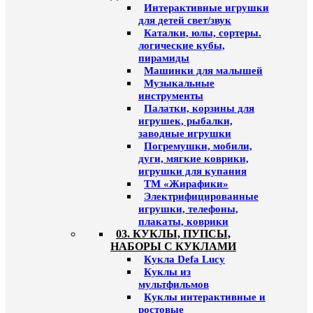
Интерактивные игрушки
для детей свет/звук
Каталки, юлы, сортеры.
логические кубы,
пирамиды
Машинки для малышей
Музыкальные
инструменты
Палатки, корзины для
игрушек, рыбалки,
заводные игрушки
Погремушки, мобили,
дуги, мягкие коврики,
игрушки для купания
ТМ «Жирафики»
Электрифицированные
игрушки, телефоны,
плакаты, коврики
03. КУКЛЫ, ПУПСЫ,
НАБОРЫ С КУКЛАМИ
Кукла Defa Lucy
Куклы из
мультфильмов
Куклы интерактивные и
ростовые