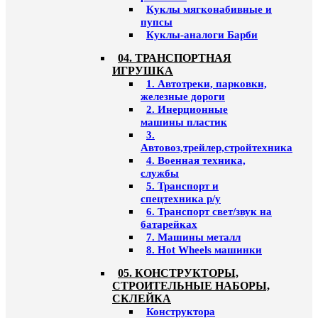
Куклы мягконабивные и
пупсы
Куклы-аналоги Барби
04. ТРАНСПОРТНАЯ
ИГРУШКА
1. Автотреки, парковки,
железные дороги
2. Инерционные
машины пластик
3.
Автовоз,трейлер,стройтехника
4. Военная техника,
службы
5. Транспорт и
спецтехника р/у
6. Транспорт свет/звук на
батарейках
7. Машины металл
8. Hot Wheels машинки
05. КОНСТРУКТОРЫ,
СТРОИТЕЛЬНЫЕ НАБОРЫ,
СКЛЕЙКА
Конструктора