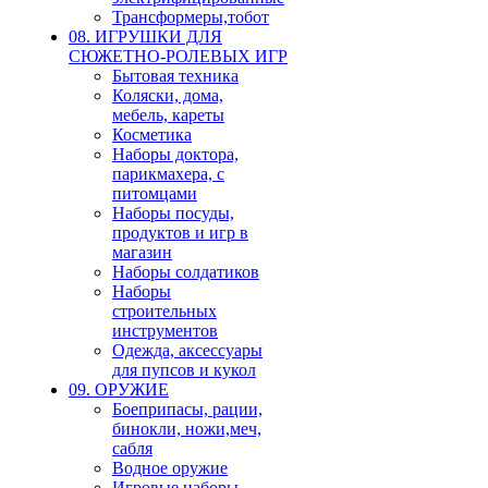
Трансформеры,тобот
08. ИГРУШКИ ДЛЯ
СЮЖЕТНО-РОЛЕВЫХ ИГР
Бытовая техника
Коляски, дома,
мебель, кареты
Косметика
Наборы доктора,
парикмахера, с
питомцами
Наборы посуды,
продуктов и игр в
магазин
Наборы солдатиков
Наборы
строительных
инструментов
Одежда, аксессуары
для пупсов и кукол
09. ОРУЖИЕ
Боеприпасы, рации,
бинокли, ножи,меч,
сабля
Водное оружие
Игровые наборы