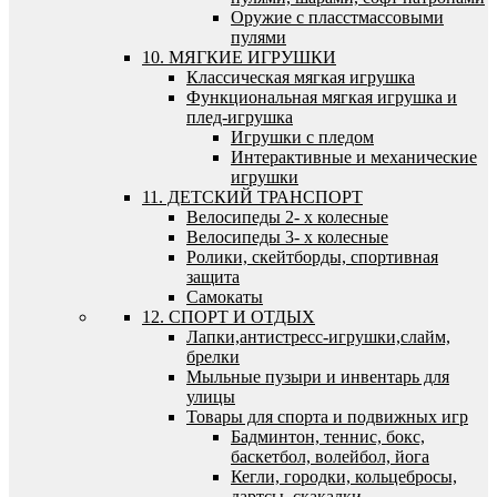
Оружие с пласстмассовыми
пулями
10. МЯГКИЕ ИГРУШКИ
Классическая мягкая игрушка
Функциональная мягкая игрушка и
плед-игрушка
Игрушки с пледом
Интерактивные и механические
игрушки
11. ДЕТСКИЙ ТРАНСПОРТ
Велосипеды 2- х колесные
Велосипеды 3- х колесные
Ролики, скейтборды, спортивная
защита
Самокаты
12. СПОРТ И ОТДЫХ
Лапки,антистресс-игрушки,слайм,
брелки
Мыльные пузыри и инвентарь для
улицы
Товары для спорта и подвижных игр
Бадминтон, теннис, бокс,
баскетбол, волейбол, йога
Кегли, городки, кольцебросы,
дартсы, скакалки