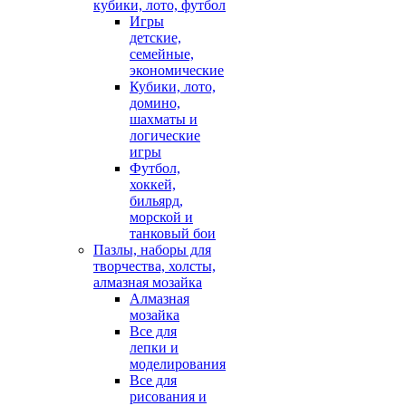
кубики, лото, футбол
Игры
детские,
семейные,
экономические
Кубики, лото,
домино,
шахматы и
логические
игры
Футбол,
хоккей,
бильярд,
морской и
танковый бои
Пазлы, наборы для
творчества, холсты,
алмазная мозайка
Алмазная
мозайка
Все для
лепки и
моделирования
Все для
рисования и