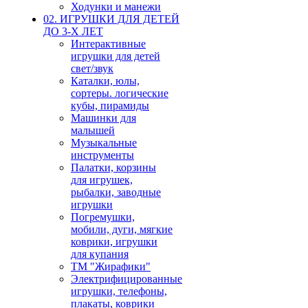
Ходунки и манежи
02. ИГРУШКИ ДЛЯ ДЕТЕЙ
ДО 3-Х ЛЕТ
Интерактивные
игрушки для детей
свет/звук
Каталки, юлы,
сортеры. логические
кубы, пирамиды
Машинки для
малышей
Музыкальные
инструменты
Палатки, корзины
для игрушек,
рыбалки, заводные
игрушки
Погремушки,
мобили, дуги, мягкие
коврики, игрушки
для купания
ТМ "Жирафики"
Электрифицированные
игрушки, телефоны,
плакаты, коврики