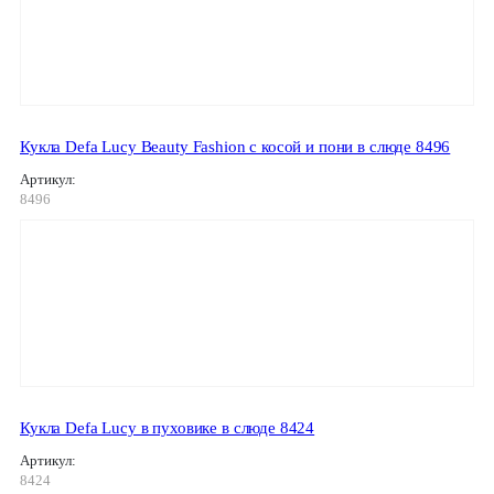
Кукла Defa Lucy Beauty Fashion с косой и пони в слюде 8496
Артикул:
8496
Кукла Defa Lucy в пуховике в слюде 8424
Артикул:
8424