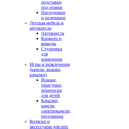
подставки
под ножки
Нагрудники
и пеленание
Детская мебель и
автокресла
Автокресла
Кровати и
комоды
Стульчики
для
кормления
Игры и развлечения
(качели, вожжи,
качалки)
Вожжи,
прыгунки,
переноски
для детей
Качалки,
качели,
электрокачели,
песочницы
Коляски и
аксессуары для них