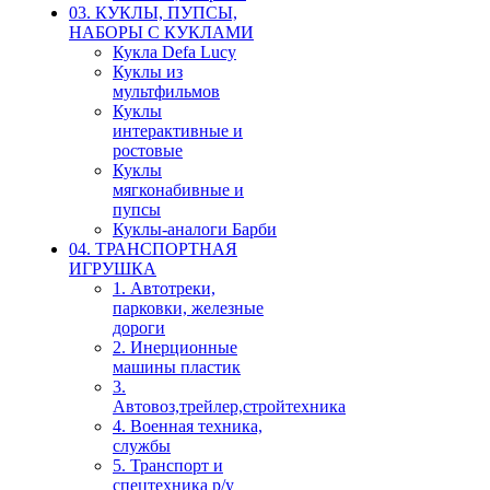
03. КУКЛЫ, ПУПСЫ,
НАБОРЫ С КУКЛАМИ
Кукла Defa Lucy
Куклы из
мультфильмов
Куклы
интерактивные и
ростовые
Куклы
мягконабивные и
пупсы
Куклы-аналоги Барби
04. ТРАНСПОРТНАЯ
ИГРУШКА
1. Автотреки,
парковки, железные
дороги
2. Инерционные
машины пластик
3.
Автовоз,трейлер,стройтехника
4. Военная техника,
службы
5. Транспорт и
спецтехника р/у