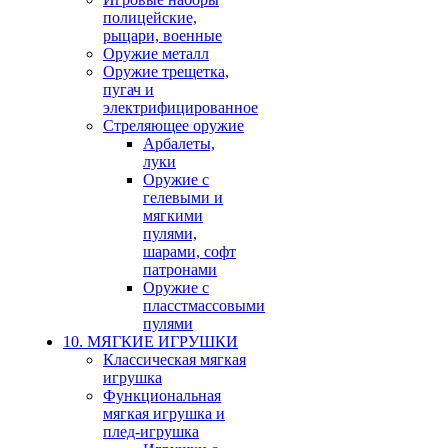
полицейские,
рыцари, военные
Оружие металл
Оружие трещетка,
пугач и
электрифицированное
Стреляющее оружие
Арбалеты,
луки
Оружие с
гелевыми и
мягкими
пулями,
шарами, софт
патронами
Оружие с
пласстмассовыми
пулями
10. МЯГКИЕ ИГРУШКИ
Классическая мягкая
игрушка
Функциональная
мягкая игрушка и
плед-игрушка