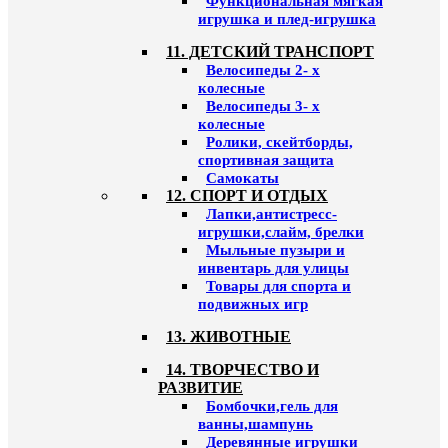
Функциональная мягкая
игрушка и плед-игрушка
11. ДЕТСКИЙ ТРАНСПОРТ
Велосипеды 2- х
колесные
Велосипеды 3- х
колесные
Ролики, скейтборды,
спортивная защита
Самокаты
12. СПОРТ И ОТДЫХ
Лапки,антистресс-
игрушки,слайм, брелки
Мыльные пузыри и
инвентарь для улицы
Товары для спорта и
подвижных игр
13. ЖИВОТНЫЕ
14. ТВОРЧЕСТВО И
РАЗВИТИЕ
Бомбочки,гель для
ванны,шампунь
Деревянные игрушки