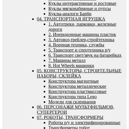
Куклы интерактивные и ростовые
Куклы мягконабивные и пупсы
Куклы-аналоги Барби
04. ТРАНСПОРТНАЯ ИГРУШКА
1. Автотреки, парковки, железные
дороги
2. Инерционные машины пластик
3. Автовоз,трейлер,стройтехника
4. Военная техника, службы
5. Транспорт и спецтехника р/у
6. Транспорт свет/звук на батарейках
7. Машины металл
8. Hot Wheels машинки
05. КОНСТРУКТОРЫ, СТРОИТЕЛЬНЫЕ
НАБОРЫ, СКЛЕЙКА
Конструктора магнитные
Конструктора металлические
Конструктора пластмассовые
Конструктора типа Lego
Модели для склеивания
06. ПЕРСОНАЖИ МУЛЬТФИЛЬМОВ,
СУПЕРГЕРОИ
07. РОБОТЫ, ТРАНСФОРМЕРЫ
Роботы р/у и электрифицированные
Трансформеры,тобот