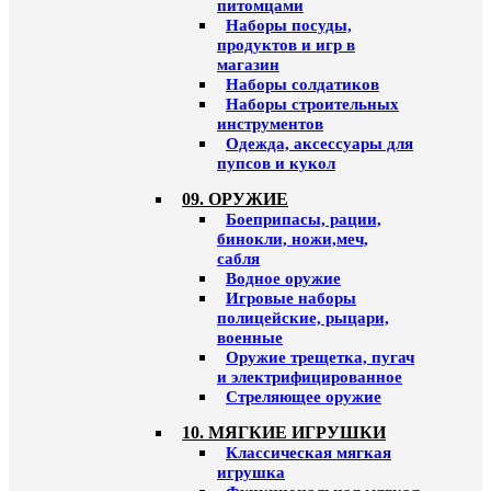
питомцами
Наборы посуды,
продуктов и игр в
магазин
Наборы солдатиков
Наборы строительных
инструментов
Одежда, аксессуары для
пупсов и кукол
09. ОРУЖИЕ
Боеприпасы, рации,
бинокли, ножи,меч,
сабля
Водное оружие
Игровые наборы
полицейские, рыцари,
военные
Оружие трещетка, пугач
и электрифицированное
Стреляющее оружие
10. МЯГКИЕ ИГРУШКИ
Классическая мягкая
игрушка