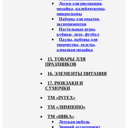
Доски для рисования,
мозайка, калейдоскопы,
микроскопы
Наборы для опытов,
экспериментов
Настольные игры,
кубики, лото, футбол
Пазлы, наборы для
творчества, холсты,
алмазная мозайка
15. ТОВАРЫ ДЛЯ
ПРАЗДНИКОВ
16. ЭЛЕМЕНТЫ ПИТАНИЯ
17. РЮКЗАКИ И
СУМОЧКИ
ТМ «INTEX»
ТМ «ЛИМПОПО»
ТМ «НИКА»
Детская мебель
Зимний ассортимент