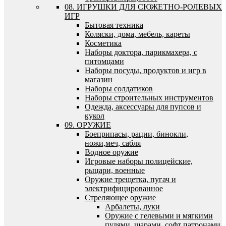
08. ИГРУШКИ ДЛЯ СЮЖЕТНО-РОЛЕВЫХ
ИГР
Бытовая техника
Коляски, дома, мебель, кареты
Косметика
Наборы доктора, парикмахера, с
питомцами
Наборы посуды, продуктов и игр в
магазин
Наборы солдатиков
Наборы строительных инструментов
Одежда, аксессуары для пупсов и
кукол
09. ОРУЖИЕ
Боеприпасы, рации, бинокли,
ножи,меч, сабля
Водное оружие
Игровые наборы полицейские,
рыцари, военные
Оружие трещетка, пугач и
электрифицированное
Стреляющее оружие
Арбалеты, луки
Оружие с гелевыми и мягкими
пулями, шарами, софт патронами