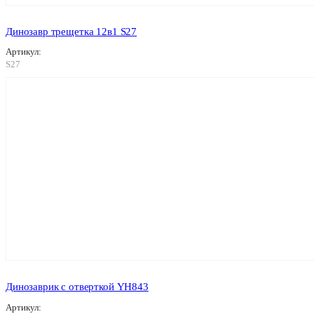
Динозавр трещетка 12в1 S27
Артикул:
S27
Динозаврик с отверткой YH843
Артикул: