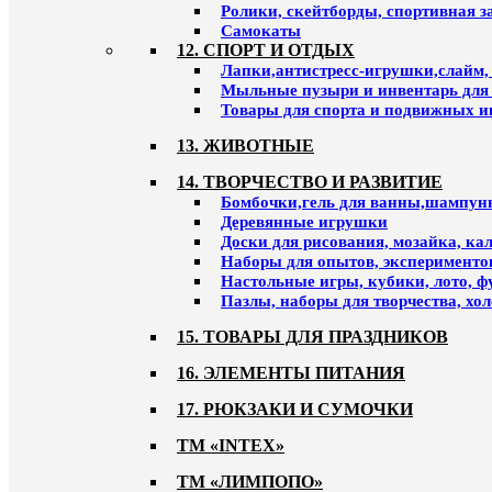
Ролики, скейтборды, спортивная 
Самокаты
12. СПОРТ И ОТДЫХ
Лапки,антистресс-игрушки,слайм,
Мыльные пузыри и инвентарь для
Товары для спорта и подвижных и
13. ЖИВОТНЫЕ
14. ТВОРЧЕСТВО И РАЗВИТИЕ
Бомбочки,гель для ванны,шампун
Деревянные игрушки
Доски для рисования, мозайка, к
Наборы для опытов, эксперименто
Настольные игры, кубики, лото, ф
Пазлы, наборы для творчества, хо
15. ТОВАРЫ ДЛЯ ПРАЗДНИКОВ
16. ЭЛЕМЕНТЫ ПИТАНИЯ
17. РЮКЗАКИ И СУМОЧКИ
ТМ «INTEX»
ТМ «ЛИМПОПО»