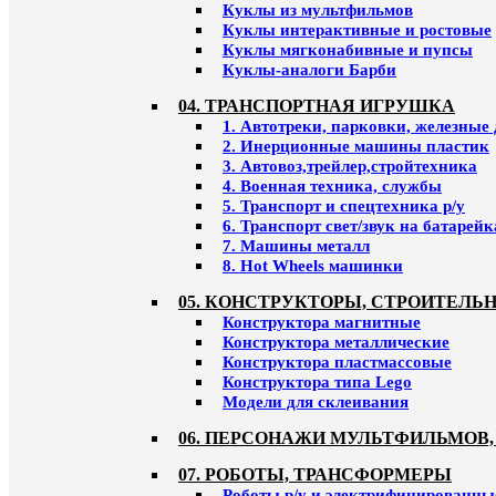
Куклы из мультфильмов
Куклы интерактивные и ростовые
Куклы мягконабивные и пупсы
Куклы-аналоги Барби
04. ТРАНСПОРТНАЯ ИГРУШКА
1. Автотреки, парковки, железные
2. Инерционные машины пластик
3. Автовоз,трейлер,стройтехника
4. Военная техника, службы
5. Транспорт и спецтехника р/у
6. Транспорт свет/звук на батарейк
7. Машины металл
8. Hot Wheels машинки
05. КОНСТРУКТОРЫ, СТРОИТЕЛЬ
Конструктора магнитные
Конструктора металлические
Конструктора пластмассовые
Конструктора типа Lego
Модели для склеивания
06. ПЕРСОНАЖИ МУЛЬТФИЛЬМОВ,
07. РОБОТЫ, ТРАНСФОРМЕРЫ
Роботы р/у и электрифицированны