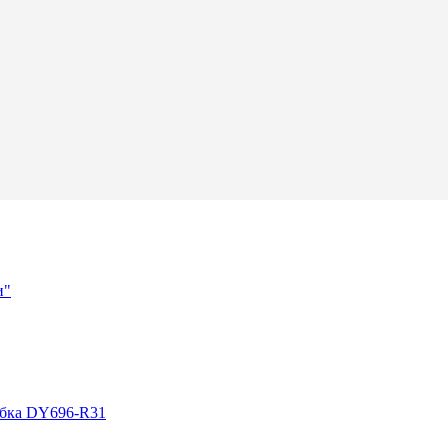
и"
робка DY696-R31