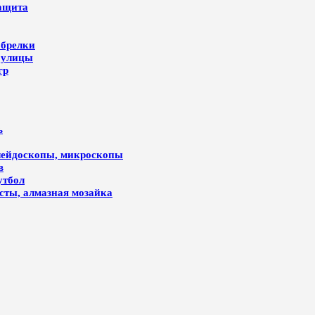
защита
 брелки
 улицы
гр
ь
алейдоскопы, микроскопы
в
утбол
лсты, алмазная мозайка