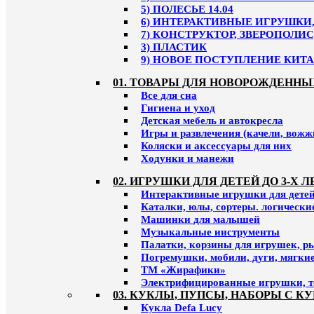
5) ПОЛЕСЬЕ 14.04
6) ИНТЕРАКТИВНЫЕ ИГРУШКИ, 
7) КОНСТРУКТОР, ЗВЕРОПОЛИС
3) ПЛАСТИК
9) НОВОЕ ПОСТУПЛЕНИЕ КИТАЙ
01. ТОВАРЫ ДЛЯ НОВОРОЖДЕННЫ
Все для сна
Гигиена и уход
Детская мебель и автокресла
Игры и развлечения (качели, вожж
Коляски и аксессуары для них
Ходунки и манежи
02. ИГРУШКИ ДЛЯ ДЕТЕЙ ДО 3-Х Л
Интерактивные игрушки для детей 
Каталки, юлы, сортеры. логическ
Машинки для малышей
Музыкальные инструменты
Палатки, корзины для игрушек, р
Погремушки, мобили, дуги, мягки
ТМ «Жирафики»
Электрифицированные игрушки, т
03. КУКЛЫ, ПУПСЫ, НАБОРЫ С К
Кукла Defa Lucy