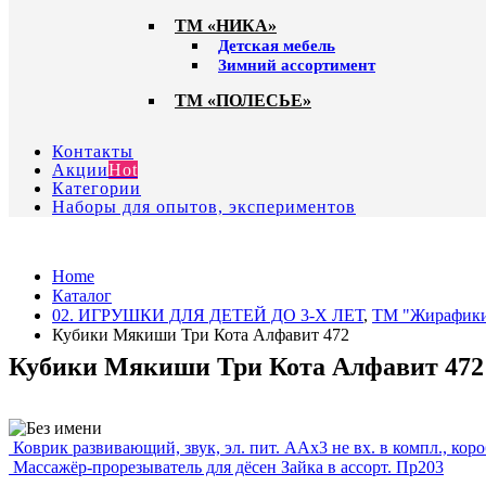
ТМ «НИКА»
Детская мебель
Зимний ассортимент
ТМ «ПОЛЕСЬЕ»
Контакты
Акции
Hot
Категории
Наборы для опытов, экспериментов
Home
Каталог
02. ИГРУШКИ ДЛЯ ДЕТЕЙ ДО 3-Х ЛЕТ
,
ТМ "Жирафик
Кубики Мякиши Три Кота Алфавит 472
Кубики Мякиши Три Кота Алфавит 472
Коврик развивающий, звук, эл. пит. ААх3 не вх. в компл., ко
Массажёр-прорезыватель для дёсен Зайка в ассорт. Пр203