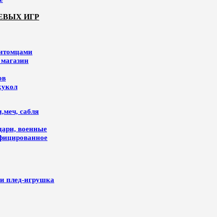
ЕВЫХ ИГР
питомцами
 магазин
ов
кукол
,меч, сабля
цари, военные
ифицированное
и плед-игрушка