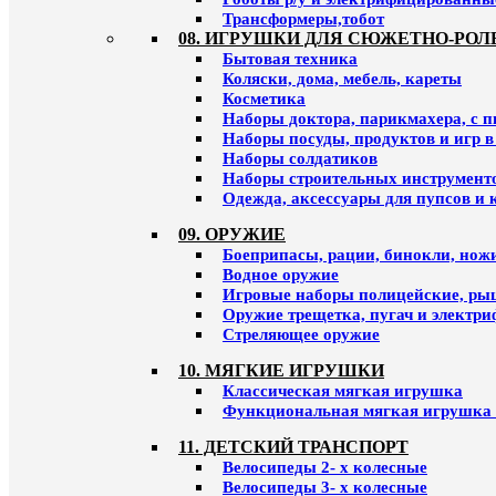
Трансформеры,тобот
08. ИГРУШКИ ДЛЯ СЮЖЕТНО-РОЛ
Бытовая техника
Коляски, дома, мебель, кареты
Косметика
Наборы доктора, парикмахера, с 
Наборы посуды, продуктов и игр в
Наборы солдатиков
Наборы строительных инструмент
Одежда, аксессуары для пупсов и 
09. ОРУЖИЕ
Боеприпасы, рации, бинокли, ножи
Водное оружие
Игровые наборы полицейские, ры
Оружие трещетка, пугач и электр
Стреляющее оружие
10. МЯГКИЕ ИГРУШКИ
Классическая мягкая игрушка
Функциональная мягкая игрушка 
11. ДЕТСКИЙ ТРАНСПОРТ
Велосипеды 2- х колесные
Велосипеды 3- х колесные