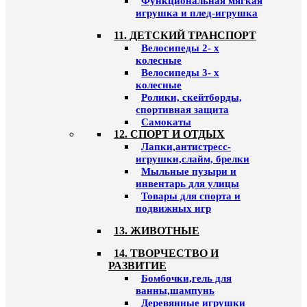
Функциональная мягкая
игрушка и плед-игрушка
11. ДЕТСКИЙ ТРАНСПОРТ
Велосипеды 2- х
колесные
Велосипеды 3- х
колесные
Ролики, скейтборды,
спортивная защита
Самокаты
12. СПОРТ И ОТДЫХ
Лапки,антистресс-
игрушки,слайм, брелки
Мыльные пузыри и
инвентарь для улицы
Товары для спорта и
подвижных игр
13. ЖИВОТНЫЕ
14. ТВОРЧЕСТВО И
РАЗВИТИЕ
Бомбочки,гель для
ванны,шампунь
Деревянные игрушки