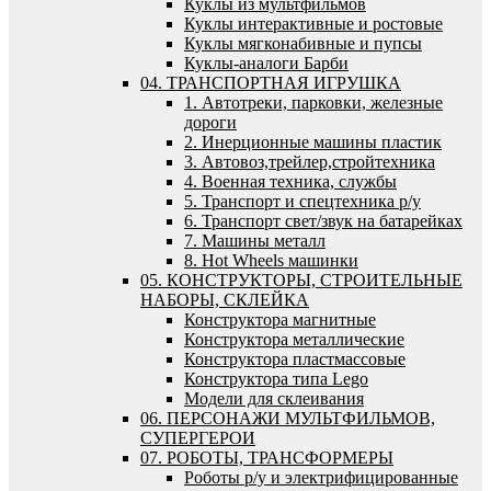
Куклы из мультфильмов
Куклы интерактивные и ростовые
Куклы мягконабивные и пупсы
Куклы-аналоги Барби
04. ТРАНСПОРТНАЯ ИГРУШКА
1. Автотреки, парковки, железные
дороги
2. Инерционные машины пластик
3. Автовоз,трейлер,стройтехника
4. Военная техника, службы
5. Транспорт и спецтехника р/у
6. Транспорт свет/звук на батарейках
7. Машины металл
8. Hot Wheels машинки
05. КОНСТРУКТОРЫ, СТРОИТЕЛЬНЫЕ
НАБОРЫ, СКЛЕЙКА
Конструктора магнитные
Конструктора металлические
Конструктора пластмассовые
Конструктора типа Lego
Модели для склеивания
06. ПЕРСОНАЖИ МУЛЬТФИЛЬМОВ,
СУПЕРГЕРОИ
07. РОБОТЫ, ТРАНСФОРМЕРЫ
Роботы р/у и электрифицированные