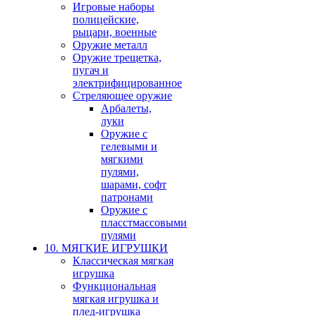
Игровые наборы
полицейские,
рыцари, военные
Оружие металл
Оружие трещетка,
пугач и
электрифицированное
Стреляющее оружие
Арбалеты,
луки
Оружие с
гелевыми и
мягкими
пулями,
шарами, софт
патронами
Оружие с
пласстмассовыми
пулями
10. МЯГКИЕ ИГРУШКИ
Классическая мягкая
игрушка
Функциональная
мягкая игрушка и
плед-игрушка