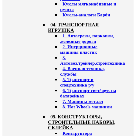
Куклы мягконабивные и
пупсы
Куклы-аналоги Барби
04. ТРАНСПОРТНАЯ
ИГРУШКА
1. Автотреки, парковки,
железные дороги
2. Инерционные
машины пластик
3.
Автовоз,трейлер,стройтехника
4. Военная техника,
службы
5. Транспорт и
спецтехника р/у
6. Транспорт свет/звук на
батарейках
7. Машины металл
8. Hot Wheels машинки
05. КОНСТРУКТОРЫ,
СТРОИТЕЛЬНЫЕ НАБОРЫ,
СКЛЕЙКА
Конструктора