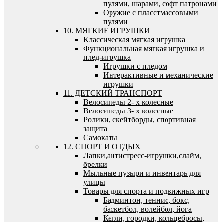
пулями, шарами, софт патронами
Оружие с пласстмассовыми
пулями
10. МЯГКИЕ ИГРУШКИ
Классическая мягкая игрушка
Функциональная мягкая игрушка и
плед-игрушка
Игрушки с пледом
Интерактивные и механические
игрушки
11. ДЕТСКИЙ ТРАНСПОРТ
Велосипеды 2- х колесные
Велосипеды 3- х колесные
Ролики, скейтборды, спортивная
защита
Самокаты
12. СПОРТ И ОТДЫХ
Лапки,антистресс-игрушки,слайм,
брелки
Мыльные пузыри и инвентарь для
улицы
Товары для спорта и подвижных игр
Бадминтон, теннис, бокс,
баскетбол, волейбол, йога
Кегли, городки, кольцебросы,