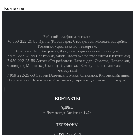
Контакты
Рабочий телефон для связи:
+7 959 222-21-99 Ирина (Краснодон, Свердловск, Молодогвардейск,
Ровеньки - доставка по четвергам;
Красный Луч, Антрацит, Лутугино - доставка по пятницам)
+7 959 222-28-99 Сергей (Луганск - доставка по вторникам и пятницам)
+7 959 222-25-59 Антон (Старобельск, Новоайдар, Счастье, Новопсков,
Беловодск, Марковка, Станица-Луганская, Белокуракино - доставка по
четвергам)
+7 959 222-25-58 Сергей (Алчевск, Брянка, Стаханов, Кировск, Ирмино,
Первомайск, Перевальск, Артёмовск, Зоринск - доставка по средам)
КОНТАКТЫ
АДРЕС:
г. Луганск ул. Звейнека 147а
ТЕЛЕФОНЫ:
+7 (959) 222-21-99