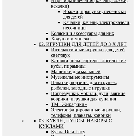
Игры и развлечения (качели, вожжи,
качалки)
Вожжи, прыгунки, переноски
для детей
Качалки, качели, электрокачели,
песочницы
Коляски и аксессуары для них
Ходунки и манежи
02. ИГРУШКИ ДЛЯ ДЕТЕЙ ДО 3-Х ЛЕТ
Интерактивные игрушки для детей
свет/звук
Каталки, юлы, сортеры. логические
кубы, пирамиды
Машинки для малышей
Музыкальные инструменты
Палатки, корзины для игрушек,
рыбалки, заводные игрушки
Погремушки, мобили, дуги, мягкие
коврики, игрушки для купания
ТМ «Жирафики»
Электрифицированные игрушки,
телефоны, плакаты, коврики
03. КУКЛЫ, ПУПСЫ, НАБОРЫ С
КУКЛАМИ
Кукла Defa Lucy