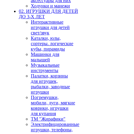
аксессуары для них
Ходунки и манежи
02. ИГРУШКИ ДЛЯ ДЕТЕЙ
ДО 3-Х ЛЕТ
Интерактивные
игрушки для детей
свет/звук
Каталки, юлы,
сортеры. логические
кубы, пирамиды
Машинки для
малышей
Музыкальные
инструменты
Палатки, корзины
для игрушек,
рыбалки, заводные
игрушки
Погремушки,
мобили, дуги, мягкие
коврики, игрушки
для купания
ТМ "Жирафики"
Электрифицированные
игрушки, телефоны,