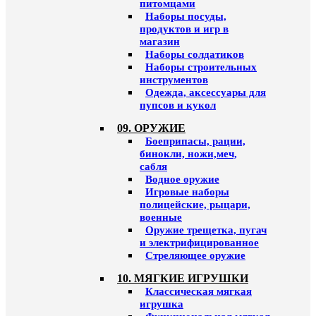
питомцами
Наборы посуды,
продуктов и игр в
магазин
Наборы солдатиков
Наборы строительных
инструментов
Одежда, аксессуары для
пупсов и кукол
09. ОРУЖИЕ
Боеприпасы, рации,
бинокли, ножи,меч,
сабля
Водное оружие
Игровые наборы
полицейские, рыцари,
военные
Оружие трещетка, пугач
и электрифицированное
Стреляющее оружие
10. МЯГКИЕ ИГРУШКИ
Классическая мягкая
игрушка