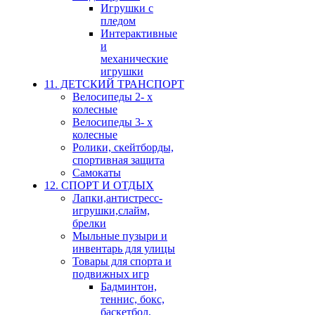
Игрушки с
пледом
Интерактивные
и
механические
игрушки
11. ДЕТСКИЙ ТРАНСПОРТ
Велосипеды 2- х
колесные
Велосипеды 3- х
колесные
Ролики, скейтборды,
спортивная защита
Самокаты
12. СПОРТ И ОТДЫХ
Лапки,антистресс-
игрушки,слайм,
брелки
Мыльные пузыри и
инвентарь для улицы
Товары для спорта и
подвижных игр
Бадминтон,
теннис, бокс,
баскетбол,