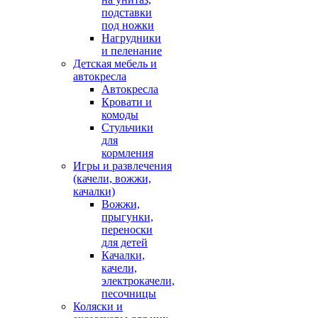
подставки
под ножки
Нагрудники
и пеленание
Детская мебель и
автокресла
Автокресла
Кровати и
комоды
Стульчики
для
кормления
Игры и развлечения
(качели, вожжи,
качалки)
Вожжи,
прыгунки,
переноски
для детей
Качалки,
качели,
электрокачели,
песочницы
Коляски и