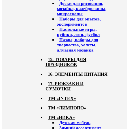
Доски для рисования,
мозайка, калейдоскопы,
микроскопы
Наборы для опытов,
экспериментов
Настольные игры,
кубики, лото, футбол
Пазлы, наборы для
творчества, холсты,
алмазная мозайка
15. ТОВАРЫ ДЛЯ
ПРАЗДНИКОВ
16. ЭЛЕМЕНТЫ ПИТАНИЯ
17. РЮКЗАКИ И
СУМОЧКИ
ТМ «INTEX»
ТМ «ЛИМПОПО»
ТМ «НИКА»
Детская мебель
Зимний ассортимент