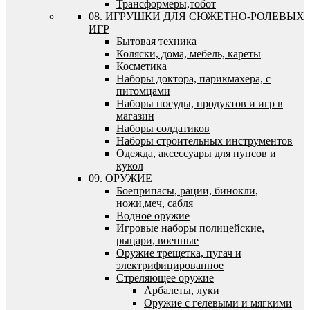
Трансформеры,тобот
08. ИГРУШКИ ДЛЯ СЮЖЕТНО-РОЛЕВЫХ
ИГР
Бытовая техника
Коляски, дома, мебель, кареты
Косметика
Наборы доктора, парикмахера, с
питомцами
Наборы посуды, продуктов и игр в
магазин
Наборы солдатиков
Наборы строительных инструментов
Одежда, аксессуары для пупсов и
кукол
09. ОРУЖИЕ
Боеприпасы, рации, бинокли,
ножи,меч, сабля
Водное оружие
Игровые наборы полицейские,
рыцари, военные
Оружие трещетка, пугач и
электрифицированное
Стреляющее оружие
Арбалеты, луки
Оружие с гелевыми и мягкими