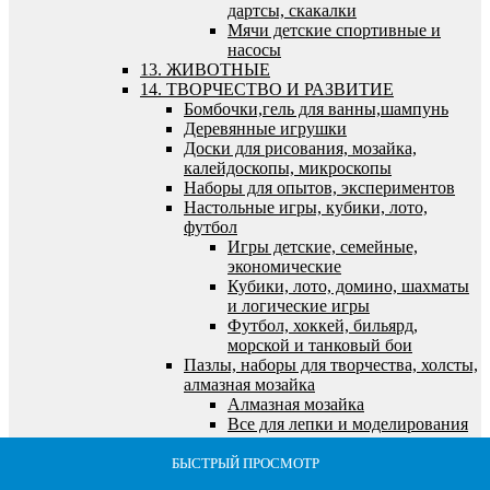
дартсы, скакалки
Мячи детские спортивные и
насосы
13. ЖИВОТНЫЕ
14. ТВОРЧЕСТВО И РАЗВИТИЕ
Бомбочки,гель для ванны,шампунь
Деревянные игрушки
Доски для рисования, мозайка,
калейдоскопы, микроскопы
Наборы для опытов, экспериментов
Настольные игры, кубики, лото,
футбол
Игры детские, семейные,
экономические
Кубики, лото, домино, шахматы
и логические игры
Футбол, хоккей, бильярд,
морской и танковый бои
Пазлы, наборы для творчества, холсты,
алмазная мозайка
Алмазная мозайка
Все для лепки и моделирования
Все для рисования и росписи
Выжигание по дереву
БЫСТРЫЙ ПРОСМОТР
БЫСТРЫЙ ПРОСМОТР
БЫСТРЫЙ ПРОСМОТР
БЫСТРЫЙ ПРОСМОТР
БЫСТРЫЙ ПРОСМОТР
Пазлы