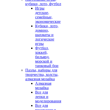
кубики, лото, футбол
Игры
детские,
семейные,
экономические
Кубики, лото,
домино,
шахматы и
логические
игры
Футбол,
хоккей,
бильярд,
морской и
танковый бои
Пазлы, наборы для
творчества, холсты,
алмазная мозайка
Алмазная
мозайка
Все для
лепки и
моделирования
Все для
рисования и