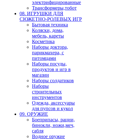
электрифицированные
Трансформеры,тобот
08. ИГРУШКИ ДЛЯ
СЮЖЕТНО-РОЛЕВЫХ ИГР
Бытовая техника
Коляски, дома,
мебель, кареты
Косметика
Наборы доктора,
парикмахера, с
питомцами
Наборы посуды,
продуктов и игр в
магазин
Наборы солдатиков
Наборы
строительных
инструментов
Одежда, аксессуары
для пупсов и кукол
09. ОРУЖИЕ
Боеприпасы, рации,
бинокли, ножи,меч,
сабля
Водное оружие