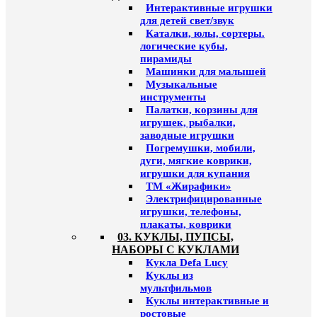
Интерактивные игрушки
для детей свет/звук
Каталки, юлы, сортеры.
логические кубы,
пирамиды
Машинки для малышей
Музыкальные
инструменты
Палатки, корзины для
игрушек, рыбалки,
заводные игрушки
Погремушки, мобили,
дуги, мягкие коврики,
игрушки для купания
ТМ «Жирафики»
Электрифицированные
игрушки, телефоны,
плакаты, коврики
03. КУКЛЫ, ПУПСЫ,
НАБОРЫ С КУКЛАМИ
Кукла Defa Lucy
Куклы из
мультфильмов
Куклы интерактивные и
ростовые