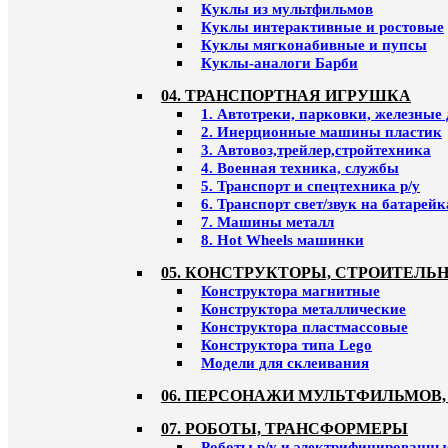
Куклы из мультфильмов
Куклы интерактивные и ростовые
Куклы мягконабивные и пупсы
Куклы-аналоги Барби
04. ТРАНСПОРТНАЯ ИГРУШКА
1. Автотреки, парковки, железные
2. Инерционные машины пластик
3. Автовоз,трейлер,стройтехника
4. Военная техника, службы
5. Транспорт и спецтехника р/у
6. Транспорт свет/звук на батарейк
7. Машины металл
8. Hot Wheels машинки
05. КОНСТРУКТОРЫ, СТРОИТЕЛЬ
Конструктора магнитные
Конструктора металлические
Конструктора пластмассовые
Конструктора типа Lego
Модели для склеивания
06. ПЕРСОНАЖИ МУЛЬТФИЛЬМОВ,
07. РОБОТЫ, ТРАНСФОРМЕРЫ
Роботы р/у и электрифицированны