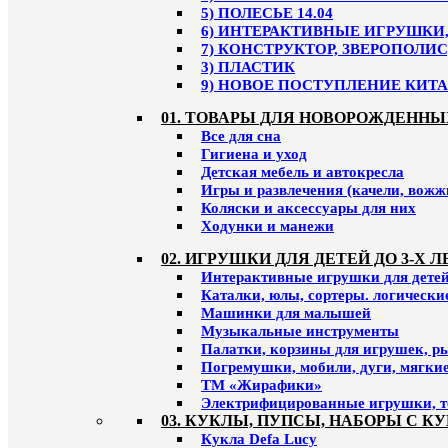
5) ПОЛЕСЬЕ 14.04
6) ИНТЕРАКТИВНЫЕ ИГРУШКИ, 
7) КОНСТРУКТОР, ЗВЕРОПОЛИС
3) ПЛАСТИК
9) НОВОЕ ПОСТУПЛЕНИЕ КИТАЙ
01. ТОВАРЫ ДЛЯ НОВОРОЖДЕННЫ
Все для сна
Гигиена и уход
Детская мебель и автокресла
Игры и развлечения (качели, вожж
Коляски и аксессуары для них
Ходунки и манежи
02. ИГРУШКИ ДЛЯ ДЕТЕЙ ДО 3-Х Л
Интерактивные игрушки для детей 
Каталки, юлы, сортеры. логическ
Машинки для малышей
Музыкальные инструменты
Палатки, корзины для игрушек, р
Погремушки, мобили, дуги, мягки
ТМ «Жирафики»
Электрифицированные игрушки, т
03. КУКЛЫ, ПУПСЫ, НАБОРЫ С К
Кукла Defa Lucy