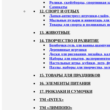
Ролики, скейтборды, спортивная 
Самокаты
12. СПОРТ И ОТДЫХ
Лапки,антистресс-игрушки,слайм,
Мыльные пузыри и инвентарь для
Товары для спорта и подвижных и
13. ЖИВОТНЫЕ
14. ТВОРЧЕСТВО И РАЗВИТИЕ
Бомбочки,гель для ванны,шампун
Деревянные игрушки
Доски для рисования, мозайка, к
Наборы для опытов, эксперименто
Настольные игры, кубики, лото, ф
Пазлы, наборы для творчества, хо
15. ТОВАРЫ ДЛЯ ПРАЗДНИКОВ
16. ЭЛЕМЕНТЫ ПИТАНИЯ
17. РЮКЗАКИ И СУМОЧКИ
ТМ «INTEX»
ТМ «ЛИМПОПО»