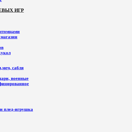
ЕВЫХ ИГР
питомцами
 магазин
ов
кукол
,меч, сабля
цари, военные
ифицированное
и плед-игрушка