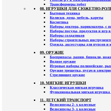
Трансформеры,тобот
08. ИГРУШКИ ДЛЯ СЮЖЕТНО-РОЛ
Бытовая техника
Коляски, дома, мебель, кареты
Косметика
Наборы доктора, парикмахера, с 
Наборы посуды, продуктов и игр в
Наборы солдатиков
Наборы строительных инструмент
Одежда, аксессуары для пупсов и 
09. ОРУЖИЕ
Боеприпасы, рации, бинокли, ножи
Водное оружие
Игровые наборы полицейские, ры
Оружие трещетка, пугач и электр
Стреляющее оружие
10. МЯГКИЕ ИГРУШКИ
Классическая мягкая игрушка
Функциональная мягкая игрушка 
11. ДЕТСКИЙ ТРАНСПОРТ
Велосипеды 2- х колесные
Велосипеды 3- х колесные