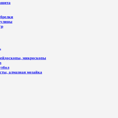
защита
 брелки
 улицы
гр
ь
алейдоскопы, микроскопы
в
утбол
лсты, алмазная мозайка