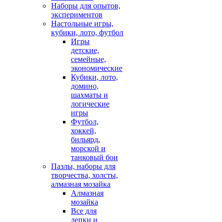
Наборы для опытов,
экспериментов
Настольные игры,
кубики, лото, футбол
Игры
детские,
семейные,
экономические
Кубики, лото,
домино,
шахматы и
логические
игры
Футбол,
хоккей,
бильярд,
морской и
танковый бои
Пазлы, наборы для
творчества, холсты,
алмазная мозайка
Алмазная
мозайка
Все для
лепки и