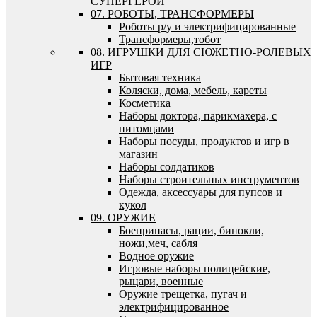
СУПЕРГЕРОИ
07. РОБОТЫ, ТРАНСФОРМЕРЫ
Роботы р/у и электрифицированные
Трансформеры,тобот
08. ИГРУШКИ ДЛЯ СЮЖЕТНО-РОЛЕВЫХ
ИГР
Бытовая техника
Коляски, дома, мебель, кареты
Косметика
Наборы доктора, парикмахера, с
питомцами
Наборы посуды, продуктов и игр в
магазин
Наборы солдатиков
Наборы строительных инструментов
Одежда, аксессуары для пупсов и
кукол
09. ОРУЖИЕ
Боеприпасы, рации, бинокли,
ножи,меч, сабля
Водное оружие
Игровые наборы полицейские,
рыцари, военные
Оружие трещетка, пугач и
электрифицированное