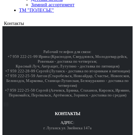
Зимний ассортимент
ТМ "ПОЛЕСЬЕ"
Контакты
Рабочий телефон для связи:
+7 959 222-21-99 Ирина (Краснодон, Свердловск, Молодогвардейск,
Ровеньки - доставка по четвергам;
Красный Луч, Антрацит, Лутугино - доставка по пятницам)
+7 959 222-28-99 Сергей (Луганск - доставка по вторникам и пятницам)
+7 959 222-25-59 Антон (Старобельск, Новоайдар, Счастье, Новопсков,
Беловодск, Марковка, Станица-Луганская, Белокуракино - доставка по
четвергам)
+7 959 222-25-58 Сергей (Алчевск, Брянка, Стаханов, Кировск, Ирмино,
Первомайск, Перевальск, Артёмовск, Зоринск - доставка по средам)
КОНТАКТЫ
АДРЕС:
г. Луганск ул. Звейнека 147а