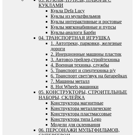
КУКЛАМИ
Кукла Defa Lucy
Куклы из мультфильмов
Куклы интерактивные и ростовые
Куклы мягконабивные и пупсы
Куклы-аналоги Барби
04. ТРАНСПОРТНАЯ ИГРУШКА
1. Автотреки, парковки, железные
дороги
2. Инерционные машины пластик
3. Автовоз,трейлер,стройтехника
4. Военная техника, службы
5. Транспорт и спецтехника р/у
6. Транспорт свет/звук на батарейках
7. Машины металл
8. Hot Wheels машинки
05. КОНСТРУКТОРЫ, СТРОИТЕЛЬНЫЕ
НАБОРЫ, СКЛЕЙКА
Конструктора магнитные
Конструктора металлические
Конструктора пластмассовые
Конструктора типа Lego
Модели для склеивания
06. ПЕРСОНАЖИ МУЛЬТФИЛЬМОВ,