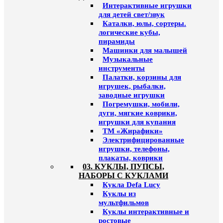
Интерактивные игрушки
для детей свет/звук
Каталки, юлы, сортеры.
логические кубы,
пирамиды
Машинки для малышей
Музыкальные
инструменты
Палатки, корзины для
игрушек, рыбалки,
заводные игрушки
Погремушки, мобили,
дуги, мягкие коврики,
игрушки для купания
ТМ «Жирафики»
Электрифицированные
игрушки, телефоны,
плакаты, коврики
03. КУКЛЫ, ПУПСЫ,
НАБОРЫ С КУКЛАМИ
Кукла Defa Lucy
Куклы из
мультфильмов
Куклы интерактивные и
ростовые