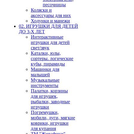
песочницы
Коляски и
аксессуары для них
Ходунки и манежи
02. ИГРУШКИ ДЛЯ ДЕТЕЙ
ДО 3-Х ЛЕТ
Интерактивные
игрушки для детей
свет/звук
Каталки, юлы,
сортеры. логические
кубы, пирамиды
Машинки для
малышей
Музыкальные
инструменты
Палатки, корзины
для игрушек,
рыбалки, заводные
игрушки
Погремушки,
мобили, дуги, мягкие
коврики, игрушки
для купания
ТМ "Жирафики"