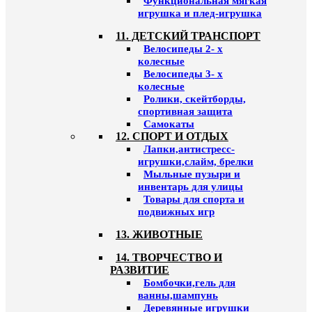
Функциональная мягкая
игрушка и плед-игрушка
11. ДЕТСКИЙ ТРАНСПОРТ
Велосипеды 2- х
колесные
Велосипеды 3- х
колесные
Ролики, скейтборды,
спортивная защита
Самокаты
12. СПОРТ И ОТДЫХ
Лапки,антистресс-
игрушки,слайм, брелки
Мыльные пузыри и
инвентарь для улицы
Товары для спорта и
подвижных игр
13. ЖИВОТНЫЕ
14. ТВОРЧЕСТВО И
РАЗВИТИЕ
Бомбочки,гель для
ванны,шампунь
Деревянные игрушки