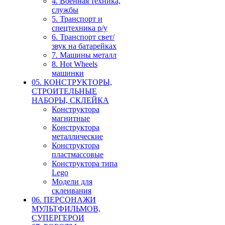
4. Военная техника,
службы
5. Транспорт и
спецтехника р/у
6. Транспорт свет/
звук на батарейках
7. Машины металл
8. Hot Wheels
машинки
05. КОНСТРУКТОРЫ,
СТРОИТЕЛЬНЫЕ
НАБОРЫ, СКЛЕЙКА
Конструктора
магнитные
Конструктора
металлические
Конструктора
пластмассовые
Конструктора типа
Lego
Модели для
склеивания
06. ПЕРСОНАЖИ
МУЛЬТФИЛЬМОВ,
СУПЕРГЕРОИ