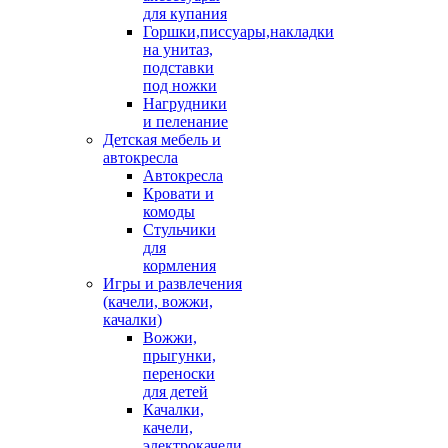
для купания
Горшки,писсуары,накладки
на унитаз,
подставки
под ножки
Нагрудники
и пеленание
Детская мебель и
автокресла
Автокресла
Кровати и
комоды
Стульчики
для
кормления
Игры и развлечения
(качели, вожжи,
качалки)
Вожжи,
прыгунки,
переноски
для детей
Качалки,
качели,
электрокачели,