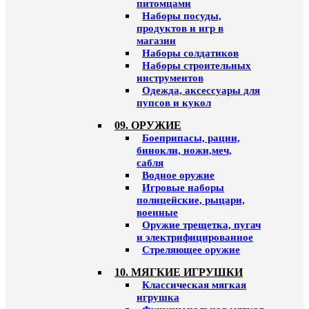
питомцами
Наборы посуды,
продуктов и игр в
магазин
Наборы солдатиков
Наборы строительных
инструментов
Одежда, аксессуары для
пупсов и кукол
09. ОРУЖИЕ
Боеприпасы, рации,
бинокли, ножи,меч,
сабля
Водное оружие
Игровые наборы
полицейские, рыцари,
военные
Оружие трещетка, пугач
и электрифицированное
Стреляющее оружие
10. МЯГКИЕ ИГРУШКИ
Классическая мягкая
игрушка