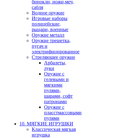
бинокли, ножи,меч,
сабля
Водное оружие
Игровые наборы
полицейские,
рыцари, военные
Оружие металл
Оружие трещетка,
пугач и
электрифицированное
Стреляющее оружие
Арбалеты,
луки
Оружие с
гелевыми и
мягкими
пулями,
шарами, софт
патронами
Оружие с
пласстмассовыми
пулями
10. МЯГКИЕ ИГРУШКИ
Классическая мягкая
игрушка