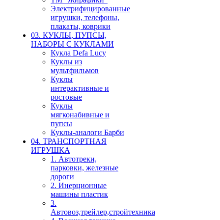
Электрифицированные
игрушки, телефоны,
плакаты, коврики
03. КУКЛЫ, ПУПСЫ,
НАБОРЫ С КУКЛАМИ
Кукла Defa Lucy
Куклы из
мультфильмов
Куклы
интерактивные и
ростовые
Куклы
мягконабивные и
пупсы
Куклы-аналоги Барби
04. ТРАНСПОРТНАЯ
ИГРУШКА
1. Автотреки,
парковки, железные
дороги
2. Инерционные
машины пластик
3.
Автовоз,трейлер,стройтехника