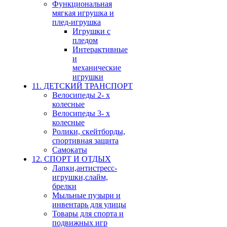
Функциональная
мягкая игрушка и
плед-игрушка
Игрушки с
пледом
Интерактивные
и
механические
игрушки
11. ДЕТСКИЙ ТРАНСПОРТ
Велосипеды 2- х
колесные
Велосипеды 3- х
колесные
Ролики, скейтборды,
спортивная защита
Самокаты
12. СПОРТ И ОТДЫХ
Лапки,антистресс-
игрушки,слайм,
брелки
Мыльные пузыри и
инвентарь для улицы
Товары для спорта и
подвижных игр