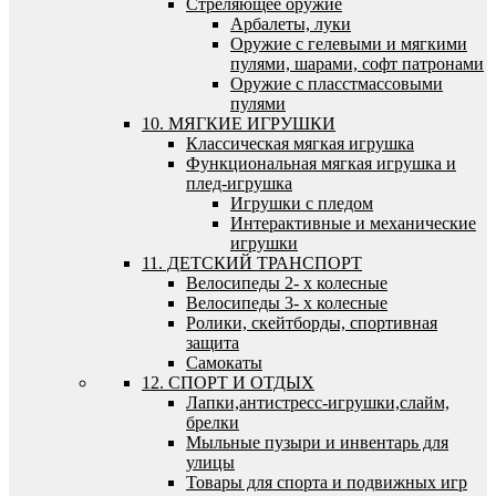
Стреляющее оружие
Арбалеты, луки
Оружие с гелевыми и мягкими
пулями, шарами, софт патронами
Оружие с пласстмассовыми
пулями
10. МЯГКИЕ ИГРУШКИ
Классическая мягкая игрушка
Функциональная мягкая игрушка и
плед-игрушка
Игрушки с пледом
Интерактивные и механические
игрушки
11. ДЕТСКИЙ ТРАНСПОРТ
Велосипеды 2- х колесные
Велосипеды 3- х колесные
Ролики, скейтборды, спортивная
защита
Самокаты
12. СПОРТ И ОТДЫХ
Лапки,антистресс-игрушки,слайм,
брелки
Мыльные пузыри и инвентарь для
улицы
Товары для спорта и подвижных игр