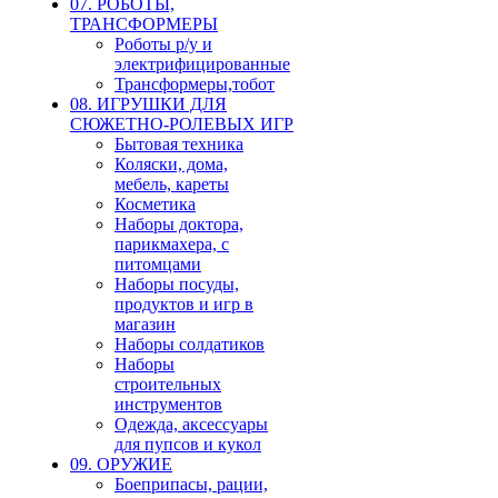
07. РОБОТЫ,
ТРАНСФОРМЕРЫ
Роботы р/у и
электрифицированные
Трансформеры,тобот
08. ИГРУШКИ ДЛЯ
СЮЖЕТНО-РОЛЕВЫХ ИГР
Бытовая техника
Коляски, дома,
мебель, кареты
Косметика
Наборы доктора,
парикмахера, с
питомцами
Наборы посуды,
продуктов и игр в
магазин
Наборы солдатиков
Наборы
строительных
инструментов
Одежда, аксессуары
для пупсов и кукол
09. ОРУЖИЕ
Боеприпасы, рации,