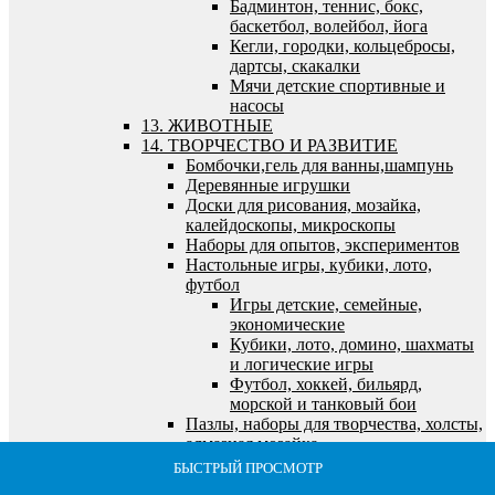
Бадминтон, теннис, бокс,
баскетбол, волейбол, йога
Кегли, городки, кольцебросы,
дартсы, скакалки
Мячи детские спортивные и
насосы
13. ЖИВОТНЫЕ
14. ТВОРЧЕСТВО И РАЗВИТИЕ
Бомбочки,гель для ванны,шампунь
Деревянные игрушки
Доски для рисования, мозайка,
калейдоскопы, микроскопы
Наборы для опытов, экспериментов
Настольные игры, кубики, лото,
футбол
Игры детские, семейные,
экономические
Кубики, лото, домино, шахматы
и логические игры
Футбол, хоккей, бильярд,
морской и танковый бои
Пазлы, наборы для творчества, холсты,
алмазная мозайка
Алмазная мозайка
БЫСТРЫЙ ПРОСМОТР
БЫСТРЫЙ ПРОСМОТР
БЫСТРЫЙ ПРОСМОТР
БЫСТРЫЙ ПРОСМОТР
БЫСТРЫЙ ПРОСМОТР
Все для лепки и моделирования