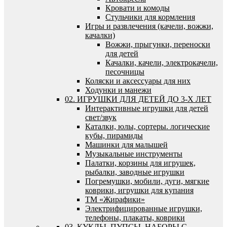
Кровати и комоды
Стульчики для кормления
Игры и развлечения (качели, вожжи,
качалки)
Вожжи, прыгунки, переноски
для детей
Качалки, качели, электрокачели,
песочницы
Коляски и аксессуары для них
Ходунки и манежи
02. ИГРУШКИ ДЛЯ ДЕТЕЙ ДО 3-Х ЛЕТ
Интерактивные игрушки для детей
свет/звук
Каталки, юлы, сортеры. логические
кубы, пирамиды
Машинки для малышей
Музыкальные инструменты
Палатки, корзины для игрушек,
рыбалки, заводные игрушки
Погремушки, мобили, дуги, мягкие
коврики, игрушки для купания
ТМ «Жирафики»
Электрифицированные игрушки,
телефоны, плакаты, коврики
03. КУКЛЫ, ПУПСЫ, НАБОРЫ С