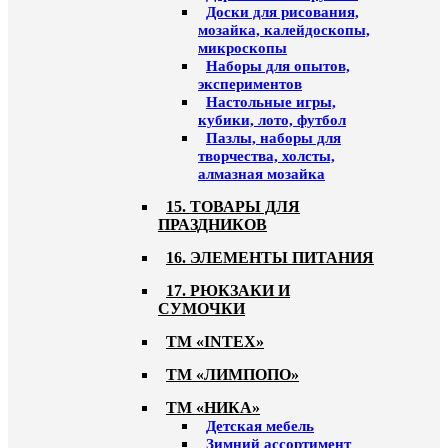
Доски для рисования,
мозайка, калейдоскопы,
микроскопы
Наборы для опытов,
экспериментов
Настольные игры,
кубики, лото, футбол
Пазлы, наборы для
творчества, холсты,
алмазная мозайка
15. ТОВАРЫ ДЛЯ
ПРАЗДНИКОВ
16. ЭЛЕМЕНТЫ ПИТАНИЯ
17. РЮКЗАКИ И
СУМОЧКИ
ТМ «INTEX»
ТМ «ЛИМПОПО»
ТМ «НИКА»
Детская мебель
Зимний ассортимент