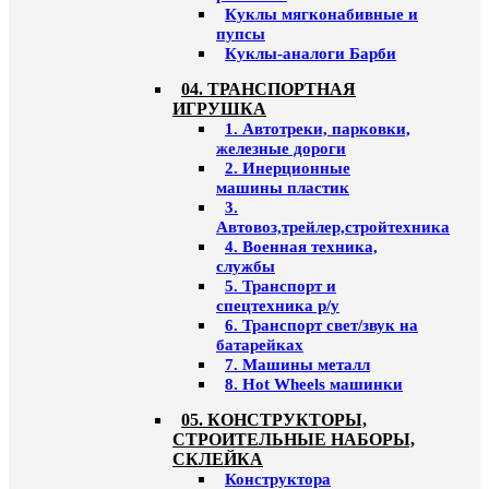
Куклы мягконабивные и
пупсы
Куклы-аналоги Барби
04. ТРАНСПОРТНАЯ
ИГРУШКА
1. Автотреки, парковки,
железные дороги
2. Инерционные
машины пластик
3.
Автовоз,трейлер,стройтехника
4. Военная техника,
службы
5. Транспорт и
спецтехника р/у
6. Транспорт свет/звук на
батарейках
7. Машины металл
8. Hot Wheels машинки
05. КОНСТРУКТОРЫ,
СТРОИТЕЛЬНЫЕ НАБОРЫ,
СКЛЕЙКА
Конструктора