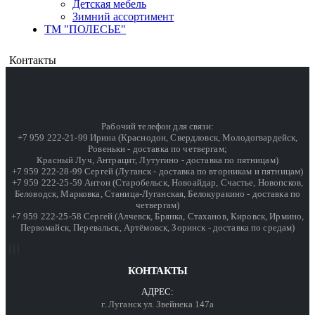
Детская мебель
Зимний ассортимент
ТМ "ПОЛЕСЬЕ"
Контакты
Рабочий телефон для связи:
+7 959 222-21-99 Ирина (Краснодон, Свердловск, Молодогвардейск,
Ровеньки - доставка по четвергам;
Красный Луч, Антрацит, Лутугино - доставка по пятницам)
+7 959 222-28-99 Сергей (Луганск - доставка по вторникам и пятницам)
+7 959 222-25-59 Антон (Старобельск, Новоайдар, Счастье, Новопсков,
Беловодск, Марковка, Станица-Луганская, Белокуракино - доставка по
четвергам)
+7 959 222-25-58 Сергей (Алчевск, Брянка, Стаханов, Кировск, Ирмино,
Первомайск, Перевальск, Артёмовск, Зоринск - доставка по средам)
КОНТАКТЫ
АДРЕС:
г. Луганск ул. Звейнека 147а