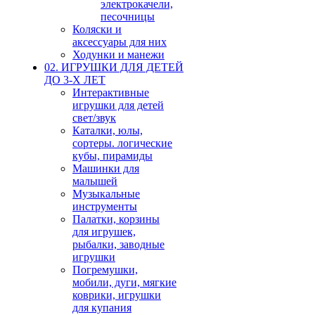
электрокачели,
песочницы
Коляски и
аксессуары для них
Ходунки и манежи
02. ИГРУШКИ ДЛЯ ДЕТЕЙ
ДО 3-Х ЛЕТ
Интерактивные
игрушки для детей
свет/звук
Каталки, юлы,
сортеры. логические
кубы, пирамиды
Машинки для
малышей
Музыкальные
инструменты
Палатки, корзины
для игрушек,
рыбалки, заводные
игрушки
Погремушки,
мобили, дуги, мягкие
коврики, игрушки
для купания