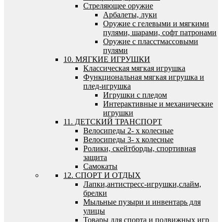
Стреляющее оружие
Арбалеты, луки
Оружие с гелевыми и мягкими
пулями, шарами, софт патронами
Оружие с пласстмассовыми
пулями
10. МЯГКИЕ ИГРУШКИ
Классическая мягкая игрушка
Функциональная мягкая игрушка и
плед-игрушка
Игрушки с пледом
Интерактивные и механические
игрушки
11. ДЕТСКИЙ ТРАНСПОРТ
Велосипеды 2- х колесные
Велосипеды 3- х колесные
Ролики, скейтборды, спортивная
защита
Самокаты
12. СПОРТ И ОТДЫХ
Лапки,антистресс-игрушки,слайм,
брелки
Мыльные пузыри и инвентарь для
улицы
Товары для спорта и подвижных игр