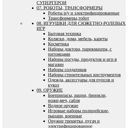
СУПЕРГЕРОИ
07. РОБОТЫ, ТРАНСФОРМЕРЫ
Роботы р/у и электрифицированные
Трансформеры,тобот
08. ИГРУШКИ ДЛЯ СЮЖЕТНО-РОЛЕВЫХ
ИГР
Бытовая техника
Коляски, дома, мебель, кареты
Косметика
Наборы доктора, парикмахера, с
питомцами
Наборы посуды, продуктов и игр в
магазин
Наборы солдатиков
Наборы строительных инструментов
Одежда, аксессуары для пупсов и
кукол
09. ОРУЖИЕ
Боеприпасы, рации, бинокли,
ножи,меч, сабля
Водное оружие
Игровые наборы полицейские,
рыцари, военные
Оружие трещетка, пугач и
электрифицированное