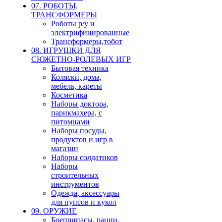
07. РОБОТЫ,
ТРАНСФОРМЕРЫ
Роботы р/у и
электрифицированные
Трансформеры,тобот
08. ИГРУШКИ ДЛЯ
СЮЖЕТНО-РОЛЕВЫХ ИГР
Бытовая техника
Коляски, дома,
мебель, кареты
Косметика
Наборы доктора,
парикмахера, с
питомцами
Наборы посуды,
продуктов и игр в
магазин
Наборы солдатиков
Наборы
строительных
инструментов
Одежда, аксессуары
для пупсов и кукол
09. ОРУЖИЕ
Боеприпасы, рации,