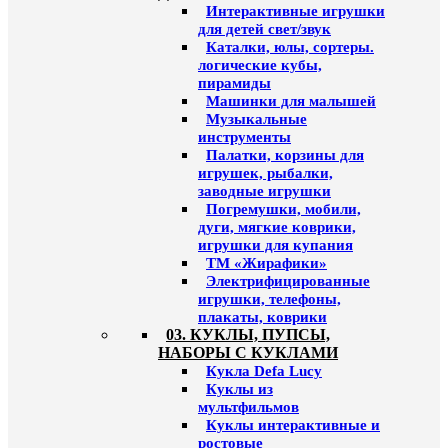
Интерактивные игрушки
для детей свет/звук
Каталки, юлы, сортеры.
логические кубы,
пирамиды
Машинки для малышей
Музыкальные
инструменты
Палатки, корзины для
игрушек, рыбалки,
заводные игрушки
Погремушки, мобили,
дуги, мягкие коврики,
игрушки для купания
ТМ «Жирафики»
Электрифицированные
игрушки, телефоны,
плакаты, коврики
03. КУКЛЫ, ПУПСЫ,
НАБОРЫ С КУКЛАМИ
Кукла Defa Lucy
Куклы из
мультфильмов
Куклы интерактивные и
ростовые