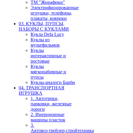
ТМ "Жирафики"
Электрифицированные
игрушки, телефоны,
плакаты, коврики
03. КУКЛЫ, ПУПСЫ,
НАБОРЫ С КУКЛАМИ
Кукла Defa Lucy
Куклы из
мультфильмов
Куклы
интерактивные и
ростовые
Куклы
мягконабивные и
пупсы
Куклы-аналоги Барби
04. ТРАНСПОРТНАЯ
ИГРУШКА
1. Автотреки,
парковки, железные
дороги
2. Инерционные
машины пластик
3.
Автовоз,трейлер,стройтехника