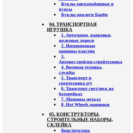
Куклы мягконабивные и
пупсы
Куклы-аналоги Барби
04. ТРАНСПОРТНАЯ
ИГРУШКА
1. Автотреки, парковки,
железные дороги
2. Инерционные
машины пластик
3.
Автовоз,трейлер,стройтехника
4. Военная техника,
службы
5. Транспорт и
спецтехника р/у
6. Транспорт свет/звук на
батарейках
7. Машины металл
8. Hot Wheels машинки
05. КОНСТРУКТОРЫ,
СТРОИТЕЛЬНЫЕ НАБОРЫ,
СКЛЕЙКА
Конструктора