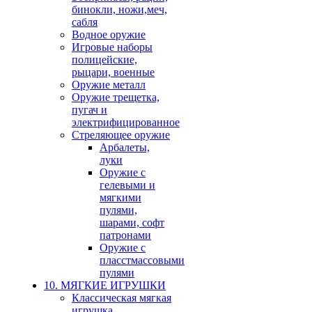
бинокли, ножи,меч,
сабля
Водное оружие
Игровые наборы
полицейские,
рыцари, военные
Оружие металл
Оружие трещетка,
пугач и
электрифицированное
Стреляющее оружие
Арбалеты,
луки
Оружие с
гелевыми и
мягкими
пулями,
шарами, софт
патронами
Оружие с
пласстмассовыми
пулями
10. МЯГКИЕ ИГРУШКИ
Классическая мягкая
игрушка