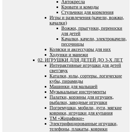
Автокресла
Кровати и комоды
Стульчики для кормления
Игры и развлечения (качели, вожжи,
качалки)
Вожжи, прыгунки, переноски
для детей
Качалки, качели, электрокачели,
песочницы
Коляски и аксессуары для них
Ходунки и манежи
02. ИГРУШКИ ДЛЯ ДЕТЕЙ ДО 3-Х ЛЕТ
Интерактивные игрушки для детей
свет/звук
Каталки, юлы, сортеры. логические
кубы, пирамиды
Машинки для малышей
Музыкальные инструменты
Палатки, корзины для игрушек,
рыбалки, заводные игрушки
Погремушки, мобили, дуги, мягкие
коврики, игрушки для купания
ТМ «Жирафики»
Электрифицированные игрушки,
телефоны, плакаты, коврики