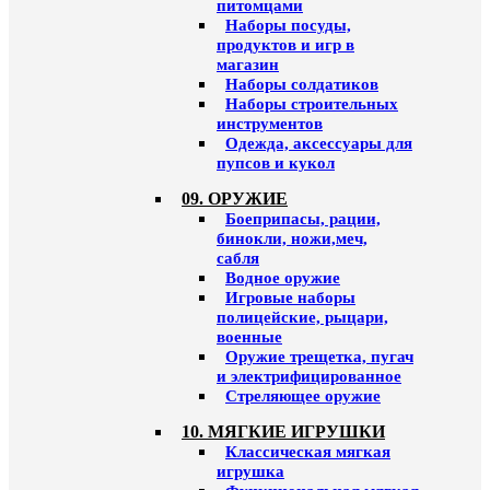
питомцами
Наборы посуды,
продуктов и игр в
магазин
Наборы солдатиков
Наборы строительных
инструментов
Одежда, аксессуары для
пупсов и кукол
09. ОРУЖИЕ
Боеприпасы, рации,
бинокли, ножи,меч,
сабля
Водное оружие
Игровые наборы
полицейские, рыцари,
военные
Оружие трещетка, пугач
и электрифицированное
Стреляющее оружие
10. МЯГКИЕ ИГРУШКИ
Классическая мягкая
игрушка