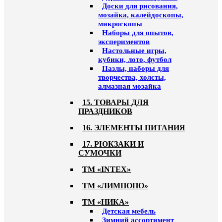
Доски для рисования,
мозайка, калейдоскопы,
микроскопы
Наборы для опытов,
экспериментов
Настольные игры,
кубики, лото, футбол
Пазлы, наборы для
творчества, холсты,
алмазная мозайка
15. ТОВАРЫ ДЛЯ
ПРАЗДНИКОВ
16. ЭЛЕМЕНТЫ ПИТАНИЯ
17. РЮКЗАКИ И
СУМОЧКИ
ТМ «INTEX»
ТМ «ЛИМПОПО»
ТМ «НИКА»
Детская мебель
Зимний ассортимент