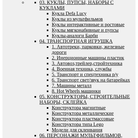
03. КУКЛЫ, ПУПСЫ, НАБОРЫ С
КУКЛАМИ
Кукла Defa Lucy
Куклы из мультфильмов
Куклы интерактивные и ростовые
Куклы мягконабивные и пупсы
Куклы-аналоги Барби
04. ТРАНСПОРТНАЯ ИГРУШКА
1. Автотреки, парковки, железные
дороги
2. Инерционные машины пластик
3. Автовоз,трейлер,стройтехника
4. Военная техника, службы
5. Транспорт и спецтехника р/у
6. Транспорт свет/звук на батарейках
7. Машины металл
8. Hot Wheels машинки
05. КОНСТРУКТОРЫ, СТРОИТЕЛЬНЫЕ
НАБОРЫ, СКЛЕЙКА
Конструктора магнитные
Конструктора металлические
Конструктора пластмассовые
Конструктора типа Lego
Модели для склеивания
06. ПЕРСОНАЖИ МУЛЬТФИЛЬМОВ,