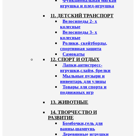
Функциональная мягкая
игрушка и плед-игрушка
11. ДЕТСКИЙ ТРАНСПОРТ
Велосипеды 2- х
колесные
Велосипеды 3- х
колесные
Ролики, скейтборды,
спортивная защита
Самокаты
12. СПОРТ И ОТДЫХ
Лапки,антистресс-
игрушки,слайм, брелки
Мыльные пузыри и
инвентарь для улицы
Товары для спорта и
подвижных игр
13. ЖИВОТНЫЕ
14. ТВОРЧЕСТВО И
РАЗВИТИЕ
Бомбочки,гель для
ванны,шампунь
Деревянные игрушки