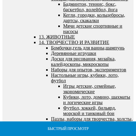
Бадминтон, теннис, бокс,
баскетбол, волейбол, йога
Кегли, городки, кольцебросы,
дартсы, скакалки
Мячи детские спортивные и
насосы
13. ЖИВОТНЫЕ
14. ТВОРЧЕСТВО И РАЗВИТИЕ
Бомбочки,гель для ванны,шампунь
Деревянные игрушки
Доски для рисования, мозайка,
калейдоскопы, микроскопы
Наборы для опытов, экспериментов
Настольные игры, кубики, лото,
футбол
Игры детские, семейные,
экономические
Кубики, лото, домино, шахматы
и логические игры
Футбол, хоккей, бильярд,
морской и танковый бои
Пазлы, наборы для творчества, холсты,
алмазная мозайка
БЫСТРЫЙ ПРОСМОТР
БЫСТРЫЙ ПРОСМОТР
БЫСТРЫЙ ПРОСМОТР
БЫСТРЫЙ ПРОСМОТР
БЫСТРЫЙ ПРОСМОТР
Алмазная мозайка
Все для лепки и моделирования