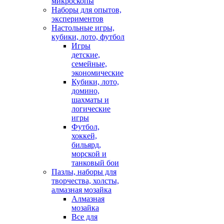
микроскопы
Наборы для опытов,
экспериментов
Настольные игры,
кубики, лото, футбол
Игры
детские,
семейные,
экономические
Кубики, лото,
домино,
шахматы и
логические
игры
Футбол,
хоккей,
бильярд,
морской и
танковый бои
Пазлы, наборы для
творчества, холсты,
алмазная мозайка
Алмазная
мозайка
Все для