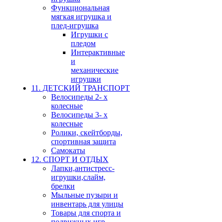
Функциональная
мягкая игрушка и
плед-игрушка
Игрушки с
пледом
Интерактивные
и
механические
игрушки
11. ДЕТСКИЙ ТРАНСПОРТ
Велосипеды 2- х
колесные
Велосипеды 3- х
колесные
Ролики, скейтборды,
спортивная защита
Самокаты
12. СПОРТ И ОТДЫХ
Лапки,антистресс-
игрушки,слайм,
брелки
Мыльные пузыри и
инвентарь для улицы
Товары для спорта и
подвижных игр