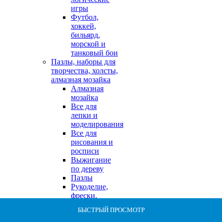
игры
Футбол,
хоккей,
бильярд,
морской и
танковый бои
Пазлы, наборы для
творчества, холсты,
алмазная мозайка
Алмазная
мозайка
Все для
лепки и
моделирования
Все для
рисования и
росписи
Выжигание
по дереву
Пазлы
Рукоделие,
фрески,
бисероплетение
БЫСТРЫЙ ПРОСМОТР
БЫСТРЫЙ ПРОСМОТР
БЫСТРЫЙ ПРОСМОТР
БЫСТРЫЙ ПРОСМОТР
БЫСТРЫЙ ПРОСМОТР
БЫСТРЫЙ ПРОСМОТР
БЫСТРЫЙ ПРОСМОТР
БЫСТРЫЙ ПРОСМОТР
БЫСТРЫЙ ПРОСМОТР
БЫСТРЫЙ ПРОСМОТР
Творческие