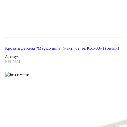
Кровать детская "Magico mini" (маят., от.пл. Кр1-03м) (белый)
Артикул:
КР1-03М