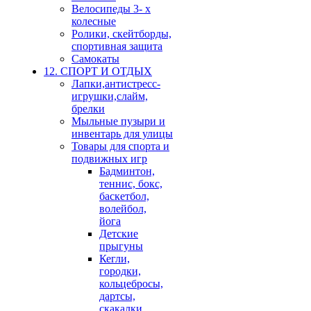
Велосипеды 3- х
колесные
Ролики, скейтборды,
спортивная защита
Самокаты
12. СПОРТ И ОТДЫХ
Лапки,антистресс-
игрушки,слайм,
брелки
Мыльные пузыри и
инвентарь для улицы
Товары для спорта и
подвижных игр
Бадминтон,
теннис, бокс,
баскетбол,
волейбол,
йога
Детские
прыгуны
Кегли,
городки,
кольцебросы,
дартсы,
скакалки