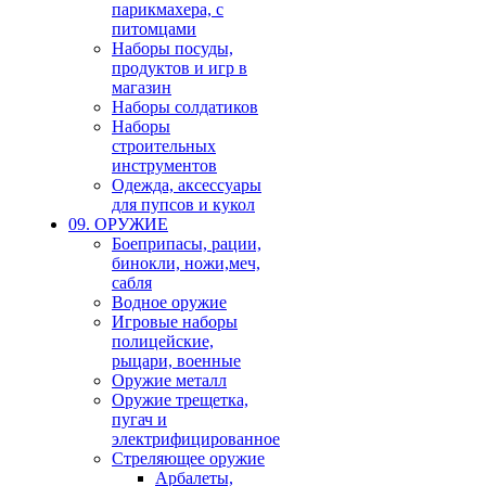
парикмахера, с
питомцами
Наборы посуды,
продуктов и игр в
магазин
Наборы солдатиков
Наборы
строительных
инструментов
Одежда, аксессуары
для пупсов и кукол
09. ОРУЖИЕ
Боеприпасы, рации,
бинокли, ножи,меч,
сабля
Водное оружие
Игровые наборы
полицейские,
рыцари, военные
Оружие металл
Оружие трещетка,
пугач и
электрифицированное
Стреляющее оружие
Арбалеты,