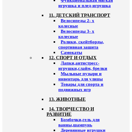
Функциональная мягкая
игрушка и плед-игрушка
11. ДЕТСКИЙ ТРАНСПОРТ
Велосипеды 2- х
колесные
Велосипеды 3- х
колесные
Ролики, скейтборды,
спортивная защита
Самокаты
12. СПОРТ И ОТДЫХ
Лапки,антистресс-
игрушки,слайм, брелки
Мыльные пузыри и
инвентарь для улицы
Товары для спорта и
подвижных игр
13. ЖИВОТНЫЕ
14. ТВОРЧЕСТВО И
РАЗВИТИЕ
Бомбочки,гель для
ванны,шампунь
Деревянные игрушки