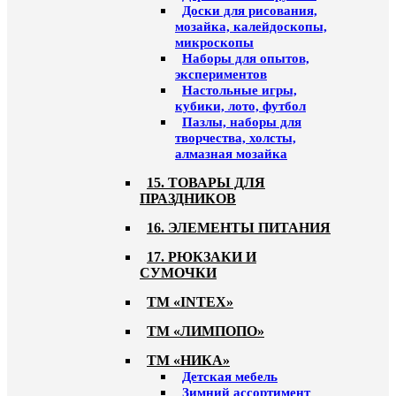
Доски для рисования,
мозайка, калейдоскопы,
микроскопы
Наборы для опытов,
экспериментов
Настольные игры,
кубики, лото, футбол
Пазлы, наборы для
творчества, холсты,
алмазная мозайка
15. ТОВАРЫ ДЛЯ
ПРАЗДНИКОВ
16. ЭЛЕМЕНТЫ ПИТАНИЯ
17. РЮКЗАКИ И
СУМОЧКИ
ТМ «INTEX»
ТМ «ЛИМПОПО»
ТМ «НИКА»
Детская мебель
Зимний ассортимент