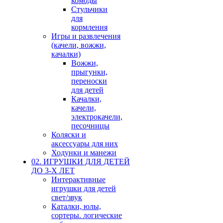
комоды
Стульчики
для
кормления
Игры и развлечения
(качели, вожжи,
качалки)
Вожжи,
прыгунки,
переноски
для детей
Качалки,
качели,
электрокачели,
песочницы
Коляски и
аксессуары для них
Ходунки и манежи
02. ИГРУШКИ ДЛЯ ДЕТЕЙ
ДО 3-Х ЛЕТ
Интерактивные
игрушки для детей
свет/звук
Каталки, юлы,
сортеры. логические