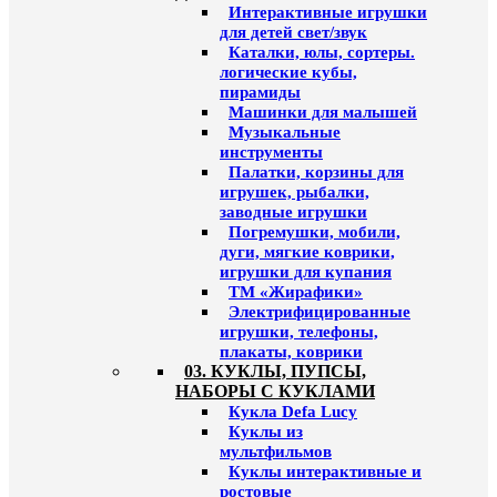
Интерактивные игрушки
для детей свет/звук
Каталки, юлы, сортеры.
логические кубы,
пирамиды
Машинки для малышей
Музыкальные
инструменты
Палатки, корзины для
игрушек, рыбалки,
заводные игрушки
Погремушки, мобили,
дуги, мягкие коврики,
игрушки для купания
ТМ «Жирафики»
Электрифицированные
игрушки, телефоны,
плакаты, коврики
03. КУКЛЫ, ПУПСЫ,
НАБОРЫ С КУКЛАМИ
Кукла Defa Lucy
Куклы из
мультфильмов
Куклы интерактивные и
ростовые