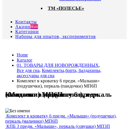
ТМ «ПОЛЕСЬЕ»
Контакты
Акции
Hot
Категории
Наборы для опытов, экспериментов
Home
Каталог
01. ТОВАРЫ ДЛЯ НОВОРОЖДЕННЫХ
,
Все для сна
,
Комплекты,борта, балдахины,
аксессуары для сна
Комплект в кроватку 6 предм. «Малыши»
(подушечки), перкаль (пандочки) МП6П
Комплект в кроватку 6 предм. «Малыши» (подушечки), перкаль (пандочки) МП6П
Комплект в кроватку 6 предм. «Малыши» (подушечки),
перкаль (мальчики) МП6П
КПБ 3 предм. «Малыши», перкаль (совушки) МП3П