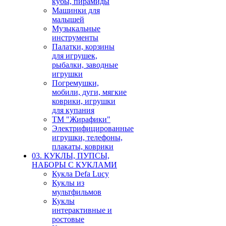
кубы, пирамиды
Машинки для
малышей
Музыкальные
инструменты
Палатки, корзины
для игрушек,
рыбалки, заводные
игрушки
Погремушки,
мобили, дуги, мягкие
коврики, игрушки
для купания
ТМ "Жирафики"
Электрифицированные
игрушки, телефоны,
плакаты, коврики
03. КУКЛЫ, ПУПСЫ,
НАБОРЫ С КУКЛАМИ
Кукла Defa Lucy
Куклы из
мультфильмов
Куклы
интерактивные и
ростовые