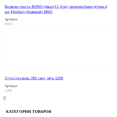
Коляска-трость BONO (4кол.(12,3см), разъемн.бамп.)(упак.4
шт.)(Indigo) (бежевый) B805
Артикул:
B805
Стул стол конь 3В1 свет, звук 5288
Артикул:
5288
КАТЕГОРИИ ТОВАРОВ