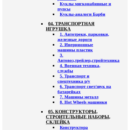
Куклы мягконабивные и
пупсы
Куклы-аналоги Барби
04. ТРАНСПОРТНАЯ
ИГРУШКА
1. Автотреки, парковки,
железные дороги
2. Инерционные
машины пластик
3.
Автовоз,трейлер,стройтехника
4. Военная техника,
службы
5. Транспорт и
спецтехника р/у
6. Транспорт свет/звук на
батарейках
7. Машины металл
8. Hot Wheels машинки
05. КОНСТРУКТОРЫ,
СТРОИТЕЛЬНЫЕ НАБОРЫ,
СКЛЕЙКА
Конструктора