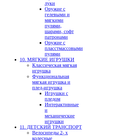
луки
Оружие с
гелевыми и
мягкими
пулями,
шарами, софт
патронами
Оружие с
пласстмассовыми
пулями
10. МЯГКИЕ ИГРУШКИ
Классическая мягкая
игрушка
Функциональная
мягкая игрушка и
плед-игрушка
Игрушки с
пледом
Интерактивные
и
механические
игрушки
11. ДЕТСКИЙ ТРАНСПОРТ
Велосипеды 2- х
колесные