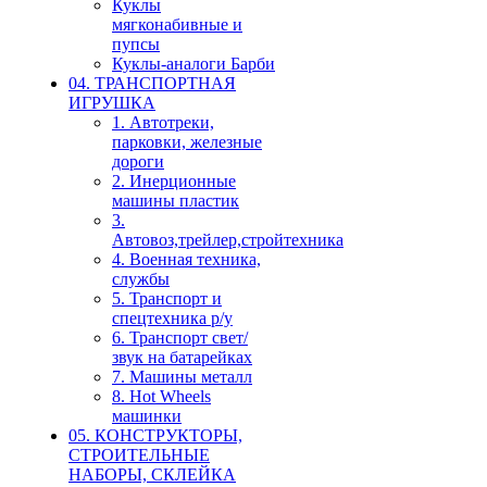
Куклы
мягконабивные и
пупсы
Куклы-аналоги Барби
04. ТРАНСПОРТНАЯ
ИГРУШКА
1. Автотреки,
парковки, железные
дороги
2. Инерционные
машины пластик
3.
Автовоз,трейлер,стройтехника
4. Военная техника,
службы
5. Транспорт и
спецтехника р/у
6. Транспорт свет/
звук на батарейках
7. Машины металл
8. Hot Wheels
машинки
05. КОНСТРУКТОРЫ,
СТРОИТЕЛЬНЫЕ
НАБОРЫ, СКЛЕЙКА