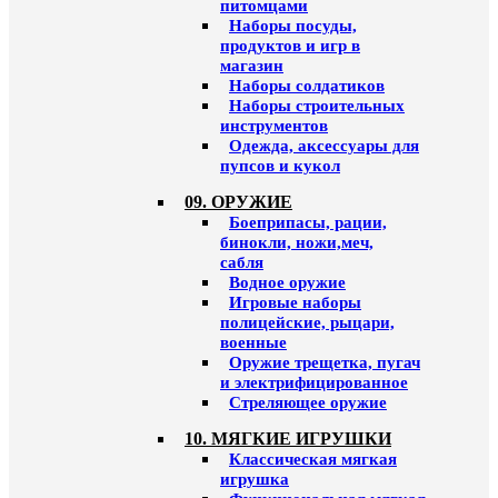
питомцами
Наборы посуды,
продуктов и игр в
магазин
Наборы солдатиков
Наборы строительных
инструментов
Одежда, аксессуары для
пупсов и кукол
09. ОРУЖИЕ
Боеприпасы, рации,
бинокли, ножи,меч,
сабля
Водное оружие
Игровые наборы
полицейские, рыцари,
военные
Оружие трещетка, пугач
и электрифицированное
Стреляющее оружие
10. МЯГКИЕ ИГРУШКИ
Классическая мягкая
игрушка