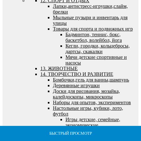
12. СПОРТ И ОТДЫХ
Лапки,антистресс-игрушки,слайм,
брелки
Мыльные пузыри и инвентарь для
улицы
Товары для спорта и подвижных игр
Бадминтон, теннис, бокс,
баскетбол, волейбол, йога
Кегли, городки, кольцебросы,
дартсы, скакалки
Мячи детские спортивные и
насосы
13. ЖИВОТНЫЕ
14. ТВОРЧЕСТВО И РАЗВИТИЕ
Бомбочки,гель для ванны,шампунь
Деревянные игрушки
Доски для рисования, мозайка,
калейдоскопы, микроскопы
Наборы для опытов, экспериментов
Настольные игры, кубики, лото,
футбол
Игры детские, семейные,
экономические
Кубики, лото, домино, шахматы
БЫСТРЫЙ ПРОСМОТР
БЫСТРЫЙ ПРОСМОТР
БЫСТРЫЙ ПРОСМОТР
БЫСТРЫЙ ПРОСМОТР
БЫСТРЫЙ ПРОСМОТР
и логические игры