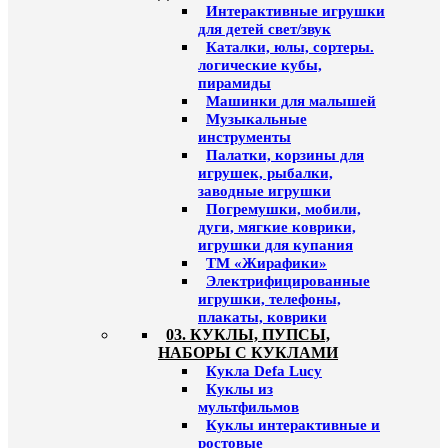
Интерактивные игрушки
для детей свет/звук
Каталки, юлы, сортеры.
логические кубы,
пирамиды
Машинки для малышей
Музыкальные
инструменты
Палатки, корзины для
игрушек, рыбалки,
заводные игрушки
Погремушки, мобили,
дуги, мягкие коврики,
игрушки для купания
ТМ «Жирафики»
Электрифицированные
игрушки, телефоны,
плакаты, коврики
03. КУКЛЫ, ПУПСЫ,
НАБОРЫ С КУКЛАМИ
Кукла Defa Lucy
Куклы из
мультфильмов
Куклы интерактивные и
ростовые