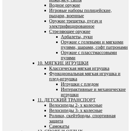
Водное оружие
Игровые наборы полицейские,
рыцари, военные
Оружие трещетка, пугач и
электрифицированное
Стреляющее оружие
Арбалеты, луки
Оружие с гелевыми и мягкими
пулями, шарами, софт патронами
Оружие с пласстмассовыми
пулями
10. МЯГКИЕ ИГРУШКИ
Классическая мягкая игрушка
Функциональная мягкая игрушка и
плед-игрушка
Игрушки с пледом
Интерактивные и механические
игрушки
11. ДЕТСКИЙ ТРАНСПОРТ
Велосипеды 2- х колесные
Велосипеды 3- х колесные
Ролики, скейтборды, спортивная
защита
Самокаты