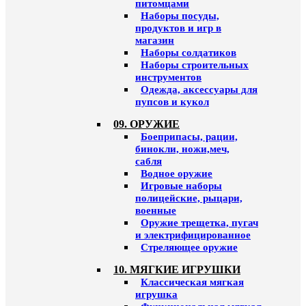
питомцами
Наборы посуды,
продуктов и игр в
магазин
Наборы солдатиков
Наборы строительных
инструментов
Одежда, аксессуары для
пупсов и кукол
09. ОРУЖИЕ
Боеприпасы, рации,
бинокли, ножи,меч,
сабля
Водное оружие
Игровые наборы
полицейские, рыцари,
военные
Оружие трещетка, пугач
и электрифицированное
Стреляющее оружие
10. МЯГКИЕ ИГРУШКИ
Классическая мягкая
игрушка