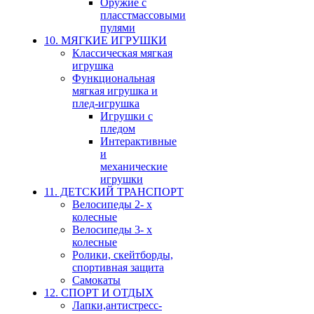
Оружие с
пласстмассовыми
пулями
10. МЯГКИЕ ИГРУШКИ
Классическая мягкая
игрушка
Функциональная
мягкая игрушка и
плед-игрушка
Игрушки с
пледом
Интерактивные
и
механические
игрушки
11. ДЕТСКИЙ ТРАНСПОРТ
Велосипеды 2- х
колесные
Велосипеды 3- х
колесные
Ролики, скейтборды,
спортивная защита
Самокаты
12. СПОРТ И ОТДЫХ
Лапки,антистресс-