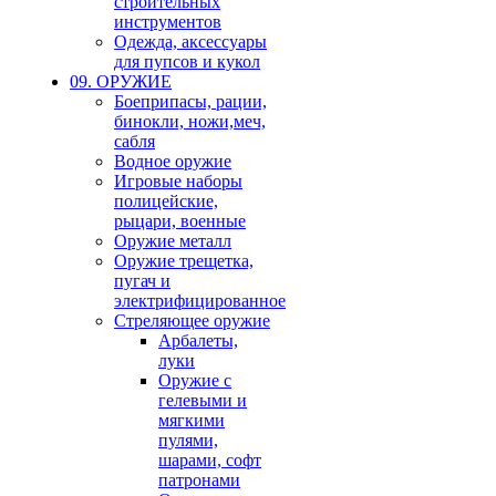
строительных
инструментов
Одежда, аксессуары
для пупсов и кукол
09. ОРУЖИЕ
Боеприпасы, рации,
бинокли, ножи,меч,
сабля
Водное оружие
Игровые наборы
полицейские,
рыцари, военные
Оружие металл
Оружие трещетка,
пугач и
электрифицированное
Стреляющее оружие
Арбалеты,
луки
Оружие с
гелевыми и
мягкими
пулями,
шарами, софт
патронами