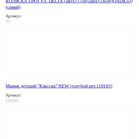
КОЛЯСКА ПРОГУЛ. DELTA (2кол.(17см)2кол.(24см))(INDIGO)
(синий)
Артикул:
T1
Манеж детский "Классик" NEW (голубой арт.110103)
Артикул:
110103