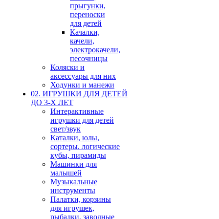
прыгунки,
переноски
для детей
Качалки,
качели,
электрокачели,
песочницы
Коляски и
аксессуары для них
Ходунки и манежи
02. ИГРУШКИ ДЛЯ ДЕТЕЙ
ДО 3-Х ЛЕТ
Интерактивные
игрушки для детей
свет/звук
Каталки, юлы,
сортеры. логические
кубы, пирамиды
Машинки для
малышей
Музыкальные
инструменты
Палатки, корзины
для игрушек,
рыбалки, заводные