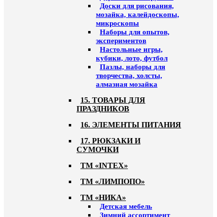
Доски для рисования,
мозайка, калейдоскопы,
микроскопы
Наборы для опытов,
экспериментов
Настольные игры,
кубики, лото, футбол
Пазлы, наборы для
творчества, холсты,
алмазная мозайка
15. ТОВАРЫ ДЛЯ
ПРАЗДНИКОВ
16. ЭЛЕМЕНТЫ ПИТАНИЯ
17. РЮКЗАКИ И
СУМОЧКИ
ТМ «INTEX»
ТМ «ЛИМПОПО»
ТМ «НИКА»
Детская мебель
Зимний ассортимент