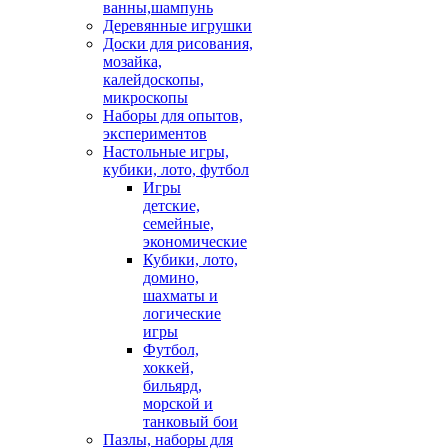
ванны,шампунь
Деревянные игрушки
Доски для рисования,
мозайка,
калейдоскопы,
микроскопы
Наборы для опытов,
экспериментов
Настольные игры,
кубики, лото, футбол
Игры
детские,
семейные,
экономические
Кубики, лото,
домино,
шахматы и
логические
игры
Футбол,
хоккей,
бильярд,
морской и
танковый бои
Пазлы, наборы для