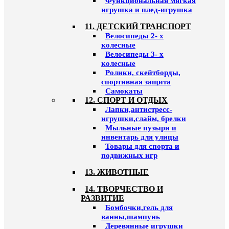
Функциональная мягкая
игрушка и плед-игрушка
11. ДЕТСКИЙ ТРАНСПОРТ
Велосипеды 2- х
колесные
Велосипеды 3- х
колесные
Ролики, скейтборды,
спортивная защита
Самокаты
12. СПОРТ И ОТДЫХ
Лапки,антистресс-
игрушки,слайм, брелки
Мыльные пузыри и
инвентарь для улицы
Товары для спорта и
подвижных игр
13. ЖИВОТНЫЕ
14. ТВОРЧЕСТВО И
РАЗВИТИЕ
Бомбочки,гель для
ванны,шампунь
Деревянные игрушки