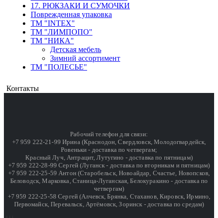
17. РЮКЗАКИ И СУМОЧКИ
Поврежденная упаковка
ТМ "INTEX"
ТМ "ЛИМПОПО"
ТМ "НИКА"
Детская мебель
Зимний ассортимент
ТМ "ПОЛЕСЬЕ"
Контакты
Рабочий телефон для связи:
+7 959 222-21-99 Ирина (Краснодон, Свердловск, Молодогвардейск,
Ровеньки - доставка по четвергам;
Красный Луч, Антрацит, Лутугино - доставка по пятницам)
+7 959 222-28-99 Сергей (Луганск - доставка по вторникам и пятницам)
+7 959 222-25-59 Антон (Старобельск, Новоайдар, Счастье, Новопсков,
Беловодск, Марковка, Станица-Луганская, Белокуракино - доставка по
четвергам)
+7 959 222-25-58 Сергей (Алчевск, Брянка, Стаханов, Кировск, Ирмино,
Первомайск, Перевальск, Артёмовск, Зоринск - доставка по средам)