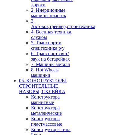
дороги
2. Инерционные
машины пластик
3.
Автовоз,трейлер,стройтехника
4. Военная техника,
службы
5. Транспорт и
спецтехника р/у
6. Транспорт свет/
звук на батарейках
7. Машины металл
8. Hot Wheels
машинки
05. КОНСТРУКТОРЫ,
СТРОИТЕЛЬНЫЕ
НАБОРЫ, СКЛЕЙКА
Конструктора
магнитные
Конструктора
металлические
Конструктора
пластмассовые
Конструктора типа
Lego