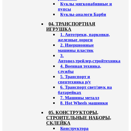
Куклы мягконабивные и
пупсы
Куклы-аналоги Барби
04. ТРАНСПОРТНАЯ
ИГРУШКА
1. Автотреки, парковки,
железные дороги
2. Инерционные
машины пластик
3.
Автовоз,трейлер,стройтехника
4. Военная техника,
службы
5. Транспорт и
спецтехника р/у
6. Транспорт свет/звук на
батарейках
7. Машины металл
8. Hot Wheels машинки
05. КОНСТРУКТОРЫ,
СТРОИТЕЛЬНЫЕ НАБОРЫ,
СКЛЕЙКА
Конструктора