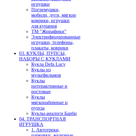
игрушки
Погремушки,
мобили, дуги, мягкие
коврики, игрушки
для купания
ТМ "Жирафики"
Электрифицированные
игрушки, телефоны,
плакаты, коврики
03. КУКЛЫ, ПУПСЫ,
НАБОРЫ С КУКЛАМИ
Кукла Defa Lucy
Куклы из
мультфильмов
Куклы
интерактивные и
ростовые
Куклы
мягконабивные и
пупсы
Куклы-аналоги Барби
04. ТРАНСПОРТНАЯ
ИГРУШКА
1. Автотреки,
парковки, железные