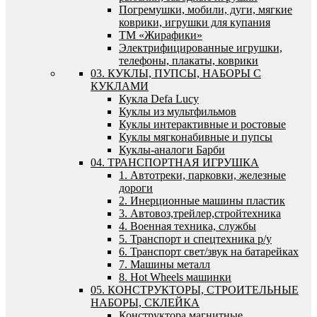
Погремушки, мобили, дуги, мягкие
коврики, игрушки для купания
ТМ «Жирафики»
Электрифицированные игрушки,
телефоны, плакаты, коврики
03. КУКЛЫ, ПУПСЫ, НАБОРЫ С
КУКЛАМИ
Кукла Defa Lucy
Куклы из мультфильмов
Куклы интерактивные и ростовые
Куклы мягконабивные и пупсы
Куклы-аналоги Барби
04. ТРАНСПОРТНАЯ ИГРУШКА
1. Автотреки, парковки, железные
дороги
2. Инерционные машины пластик
3. Автовоз,трейлер,стройтехника
4. Военная техника, службы
5. Транспорт и спецтехника р/у
6. Транспорт свет/звук на батарейках
7. Машины металл
8. Hot Wheels машинки
05. КОНСТРУКТОРЫ, СТРОИТЕЛЬНЫЕ
НАБОРЫ, СКЛЕЙКА
Конструктора магнитные