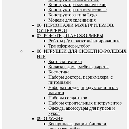
Конструктора металлические
Конструктора пластмассовые
Конструктора типа Lego
Модели для склеивания
06. ПЕРСОНАЖИ МУЛЬТФИЛЬМОВ,
СУПЕРГЕРОИ
07. РОБОТЫ, ТРАНСФОРМЕРЫ
Роботы р/у и электрифицированные
Трансформеры,тобот
08. ИГРУШКИ ДЛЯ СЮЖЕТНО-РОЛЕВЫХ
ИГР
Бытовая техника
Коляски, дома, мебель, кареты
Косметика
Наборы доктора, парикмахера, с
питомцами
Наборы посуды, продуктов и игр в
магазин
Наборы солдатиков
Наборы строительных инструментов
Одежда, аксессуары для пупсов и
кукол
09. ОРУЖИЕ
Боеприпасы, рации, бинокли,
ножи,меч, сабля