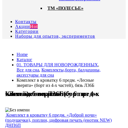
ТМ «ПОЛЕСЬЕ»
Контакты
Акции
Hot
Категории
Наборы для опытов, экспериментов
Home
Каталог
01. ТОВАРЫ ДЛЯ НОВОРОЖДЕННЫХ
,
Все для сна
,
Комплекты,борта, балдахины,
аксессуары для сна
Комплект в кроватку 6 предм. «Лесные
зверята» (борт из 4-х частей), бязь Л36Б
Комплект в кроватку 6 предм. «Лесные зверята» (борт из 4-х частей), бязь Л36Б
Комплект в кроватку 6 предм. «Доброй ночи»
(подушечки), поплин, цифровая печать (енотик NEW)
ДНП6П