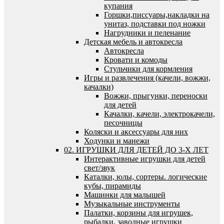
купания
Горшки,писсуары,накладки на
унитаз, подставки под ножки
Нагрудники и пеленание
Детская мебель и автокресла
Автокресла
Кровати и комоды
Стульчики для кормления
Игры и развлечения (качели, вожжи,
качалки)
Вожжи, прыгунки, переноски
для детей
Качалки, качели, электрокачели,
песочницы
Коляски и аксессуары для них
Ходунки и манежи
02. ИГРУШКИ ДЛЯ ДЕТЕЙ ДО 3-Х ЛЕТ
Интерактивные игрушки для детей
свет/звук
Каталки, юлы, сортеры. логические
кубы, пирамиды
Машинки для малышей
Музыкальные инструменты
Палатки, корзины для игрушек,
рыбалки, заводные игрушки