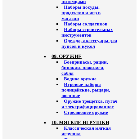
питомцами
Наборы посуды,
продуктов и игр в
магазин
Наборы солдатиков
Наборы строительных
инструментов
Одежда, аксессуары для
пупсов и кукол
09. ОРУЖИЕ
Боеприпасы, рации,
бинокли, ножи,меч,
сабля
Водное оружие
Игровые наборы
полицейские, рыцари,
военные
Оружие трещетка, пугач
и электрифицированное
Стреляющее оружие
10. МЯГКИЕ ИГРУШКИ
Классическая мягкая
игрушка