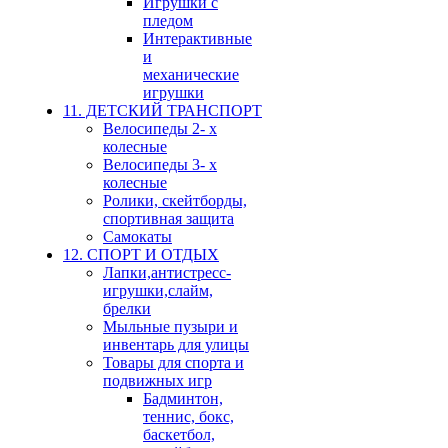
Игрушки с
пледом
Интерактивные
и
механические
игрушки
11. ДЕТСКИЙ ТРАНСПОРТ
Велосипеды 2- х
колесные
Велосипеды 3- х
колесные
Ролики, скейтборды,
спортивная защита
Самокаты
12. СПОРТ И ОТДЫХ
Лапки,антистресс-
игрушки,слайм,
брелки
Мыльные пузыри и
инвентарь для улицы
Товары для спорта и
подвижных игр
Бадминтон,
теннис, бокс,
баскетбол,