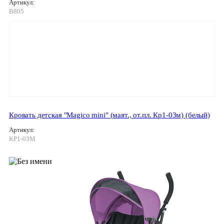
Артикул:
B805
Кровать детская "Magico mini" (маят., от.пл. Кр1-03м) (белый)
Артикул:
КР1-03М