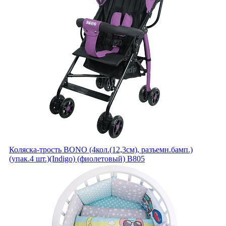
Коляска-трость BONO (4кол.(12,3см), разъемн.бамп.)
(упак.4 шт.)(Indigo) (фиолетовый) B805