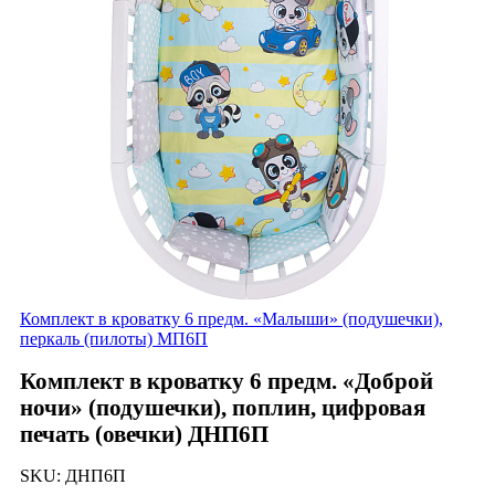
Комплект в кроватку 6 предм. «Малыши» (подушечки),
перкаль (пилоты) МП6П
Комплект в кроватку 6 предм. «Доброй
ночи» (подушечки), поплин, цифровая
печать (овечки) ДНП6П
SKU:
ДНП6П