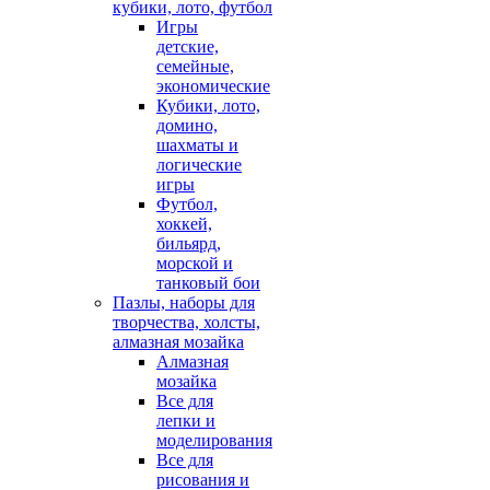
кубики, лото, футбол
Игры
детские,
семейные,
экономические
Кубики, лото,
домино,
шахматы и
логические
игры
Футбол,
хоккей,
бильярд,
морской и
танковый бои
Пазлы, наборы для
творчества, холсты,
алмазная мозайка
Алмазная
мозайка
Все для
лепки и
моделирования
Все для
рисования и