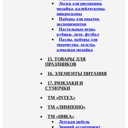
Доски для рисования,
мозайка, калейдоскопы,
микроскопы
Наборы для опытов,
экспериментов
Настольные игры,
кубики, лото, футбол
Пазлы, наборы для
творчества, холсты,
алмазная мозайка
15. ТОВАРЫ ДЛЯ
ПРАЗДНИКОВ
16. ЭЛЕМЕНТЫ ПИТАНИЯ
17. РЮКЗАКИ И
СУМОЧКИ
ТМ «INTEX»
ТМ «ЛИМПОПО»
ТМ «НИКА»
Детская мебель
Зимний ассортимент