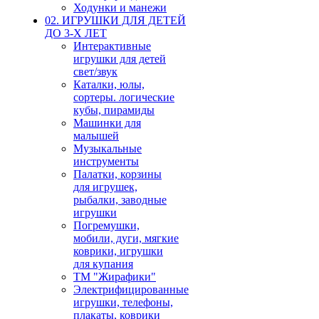
Ходунки и манежи
02. ИГРУШКИ ДЛЯ ДЕТЕЙ
ДО 3-Х ЛЕТ
Интерактивные
игрушки для детей
свет/звук
Каталки, юлы,
сортеры. логические
кубы, пирамиды
Машинки для
малышей
Музыкальные
инструменты
Палатки, корзины
для игрушек,
рыбалки, заводные
игрушки
Погремушки,
мобили, дуги, мягкие
коврики, игрушки
для купания
ТМ "Жирафики"
Электрифицированные
игрушки, телефоны,
плакаты, коврики