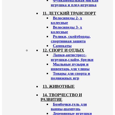
Функциональная мягкая
игрушка и плед-игрушка
11. ДЕТСКИЙ ТРАНСПОРТ
Велосипеды 2- х
колесные
Велосипеды 3- х
колесные
Ролики, скейтборды,
спортивная защита
Самокаты
12. СПОРТ И ОТДЫХ
Лапки,антистресс-
игрушки,слайм, брелки
Мыльные пузыри и
инвентарь для улицы
Товары для спорта и
подвижных игр
13. ЖИВОТНЫЕ
14. ТВОРЧЕСТВО И
РАЗВИТИЕ
Бомбочки,гель для
ванны,шампунь
Деревянные игрушки