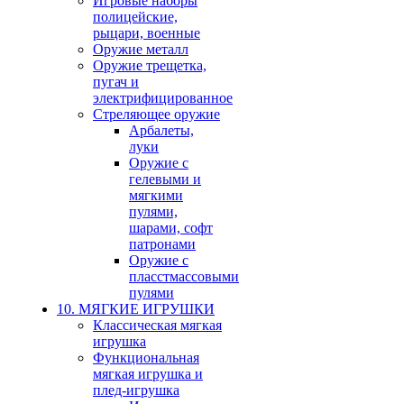
Игровые наборы
полицейские,
рыцари, военные
Оружие металл
Оружие трещетка,
пугач и
электрифицированное
Стреляющее оружие
Арбалеты,
луки
Оружие с
гелевыми и
мягкими
пулями,
шарами, софт
патронами
Оружие с
пласстмассовыми
пулями
10. МЯГКИЕ ИГРУШКИ
Классическая мягкая
игрушка
Функциональная
мягкая игрушка и
плед-игрушка