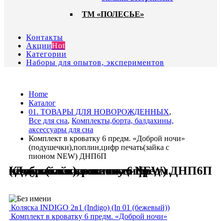
ТМ «ПОЛЕСЬЕ»
Контакты
Акции
Hot
Категории
Наборы для опытов, экспериментов
Home
Каталог
01. ТОВАРЫ ДЛЯ НОВОРОЖДЕННЫХ
,
Все для сна
,
Комплекты,борта, балдахины,
аксессуары для сна
Комплект в кроватку 6 предм. «Доброй ночи»
(подушечки),поплин,цифр печать(зайка с
пионом NEW) ДНП6П
Комплект в кроватку 6 предм. «Доброй ночи» (подушечки),поплин,цифр печать(зайка с пионом NEW) ДНП6П
Коляска INDIGO 2в1 (Indigo) (In 01 (бежевый))
Комплект в кроватку 6 предм. «Доброй ночи»