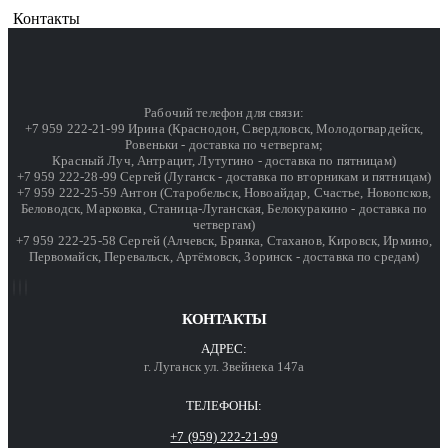
Контакты
Рабочий телефон для связи:
+7 959 222-21-99 Ирина (Краснодон, Свердловск, Молодогвардейск,
Ровеньки - доставка по четвергам;
Красный Луч, Антрацит, Лутугино - доставка по пятницам)
+7 959 222-28-99 Сергей (Луганск - доставка по вторникам и пятницам)
+7 959 222-25-59 Антон (Старобельск, Новоайдар, Счастье, Новопсков,
Беловодск, Марковка, Станица-Луганская, Белокуракино - доставка по
четвергам)
+7 959 222-25-58 Сергей (Алчевск, Брянка, Стаханов, Кировск, Ирмино,
Первомайск, Перевальск, Артёмовск, Зоринск - доставка по средам)
КОНТАКТЫ
АДРЕС:
г. Луганск ул. Звейнека 147а
ТЕЛЕФОНЫ:
+7 (959) 222-21-99