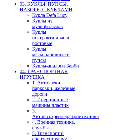
03. КУКЛЫ, ПУПСЫ,
НАБОРЫ С КУКЛАМИ
Кукла Defa Lucy
Куклы из
мультфильмов
Куклы
интерактивные и
ростовые
Куклы
мягконабивные и
пупсы
Куклы-аналоги Барби
04. ТРАНСПОРТНАЯ
ИГРУШКА
1. Автотреки,
парковки, железные
дороги
2. Инерционные
машины пластик
3.
Автовоз,трейлер,стройтехника
4. Военная техника,
службы
5. Транспорт и
спецтехника р/у