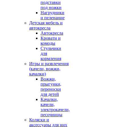
подставки
под ножки
Нагрудники
и пеленание
Детская мебель и
автокресла
Автокресла
Кровати и
комоды
Стульчики
для
кормления
Игры и развлечения
(качели, вожжи,
качалки)
Вожжи,
прыгунки,
переноски
для детей
Качалки,
качели,
электрокачели,
песочницы
Коляски и
аксессуары для них