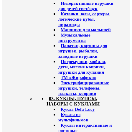
Интерактивные игрушки
для детей свет/звук
Каталки, юлы, сортеры.
логические кубы,
пирамиды
Машинки для малышей
Музыкальные
инструменты
Палатки, корзины для
игрушек, рыбалки,
заводные игрушки
Погремушки, мобили,
дуги, мягкие коврики,
игрушки для купания
ТМ «Жирафики»
Электрифицированные
игрушки, телефоны,
плакаты, коврики
03. КУКЛЫ, ПУПСЫ,
НАБОРЫ С КУКЛАМИ
Кукла Defa Lucy
Куклы из
мультфильмов
Куклы интерактивные и
ростовые