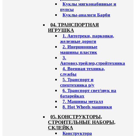
Куклы мягконабивные и
пупсы
Куклы-аналоги Барби
04. ТРАНСПОРТНАЯ
ИГРУШКА
1. Автотреки, парковки,
железные дороги
2. Инерционные
машины пластик
3.
Автовоз,трейлер,стройтехника
4. Военная техника,
службы
5. Транспорт и
спецтехника р/у
6. Транспорт свет/звук на
батарейках
7. Машины металл
8. Hot Wheels машинки
05. КОНСТРУКТОРЫ,
СТРОИТЕЛЬНЫЕ НАБОРЫ,
СКЛЕЙКА
Конструктора