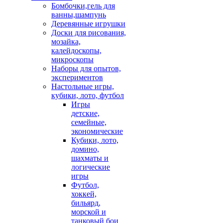
Бомбочки,гель для
ванны,шампунь
Деревянные игрушки
Доски для рисования,
мозайка,
калейдоскопы,
микроскопы
Наборы для опытов,
экспериментов
Настольные игры,
кубики, лото, футбол
Игры
детские,
семейные,
экономические
Кубики, лото,
домино,
шахматы и
логические
игры
Футбол,
хоккей,
бильярд,
морской и
танковый бои