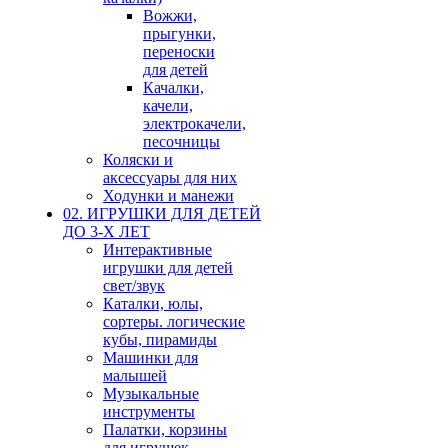
Вожжи,
прыгунки,
переноски
для детей
Качалки,
качели,
электрокачели,
песочницы
Коляски и
аксессуары для них
Ходунки и манежи
02. ИГРУШКИ ДЛЯ ДЕТЕЙ
ДО 3-Х ЛЕТ
Интерактивные
игрушки для детей
свет/звук
Каталки, юлы,
сортеры. логические
кубы, пирамиды
Машинки для
малышей
Музыкальные
инструменты
Палатки, корзины
для игрушек,