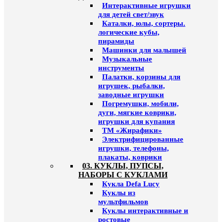
Интерактивные игрушки
для детей свет/звук
Каталки, юлы, сортеры.
логические кубы,
пирамиды
Машинки для малышей
Музыкальные
инструменты
Палатки, корзины для
игрушек, рыбалки,
заводные игрушки
Погремушки, мобили,
дуги, мягкие коврики,
игрушки для купания
ТМ «Жирафики»
Электрифицированные
игрушки, телефоны,
плакаты, коврики
03. КУКЛЫ, ПУПСЫ,
НАБОРЫ С КУКЛАМИ
Кукла Defa Lucy
Куклы из
мультфильмов
Куклы интерактивные и
ростовые