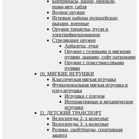
Боеприпасы, рации, бинокли,
ножи,меч, сабля
Водное оружие
Игровые наборы полицейские,
рыцари, военные
Оружие трещетка, пугач и
электрифицированное
Стреляющее оружие
Арбалеты, луки
Оружие с гелевыми и мягкими
пулями, шарами, софт патронами
Оружие с пласстмассовыми
пулями
10. МЯГКИЕ ИГРУШКИ
Классическая мягкая игрушка
Функциональная мягкая игрушка и
плед-игрушка
Игрушки с пледом
Интерактивные и механические
игрушки
11. ДЕТСКИЙ ТРАНСПОРТ
Велосипеды 2- х колесные
Велосипеды 3- х колесные
Ролики, скейтборды, спортивная
защита