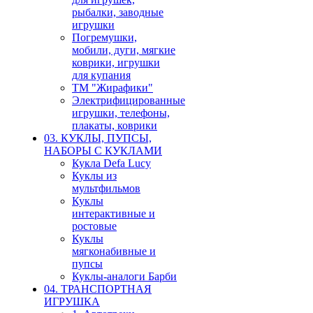
рыбалки, заводные
игрушки
Погремушки,
мобили, дуги, мягкие
коврики, игрушки
для купания
ТМ "Жирафики"
Электрифицированные
игрушки, телефоны,
плакаты, коврики
03. КУКЛЫ, ПУПСЫ,
НАБОРЫ С КУКЛАМИ
Кукла Defa Lucy
Куклы из
мультфильмов
Куклы
интерактивные и
ростовые
Куклы
мягконабивные и
пупсы
Куклы-аналоги Барби
04. ТРАНСПОРТНАЯ
ИГРУШКА