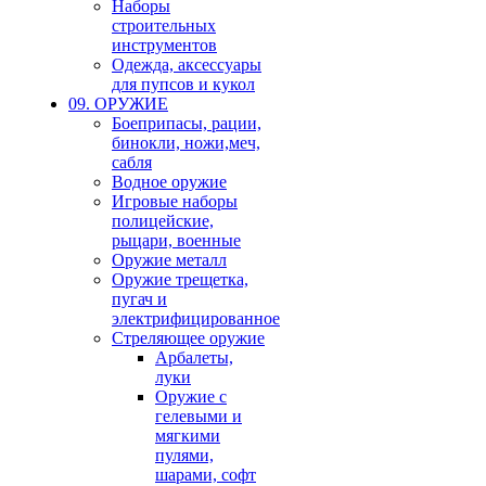
Наборы
строительных
инструментов
Одежда, аксессуары
для пупсов и кукол
09. ОРУЖИЕ
Боеприпасы, рации,
бинокли, ножи,меч,
сабля
Водное оружие
Игровые наборы
полицейские,
рыцари, военные
Оружие металл
Оружие трещетка,
пугач и
электрифицированное
Стреляющее оружие
Арбалеты,
луки
Оружие с
гелевыми и
мягкими
пулями,
шарами, софт