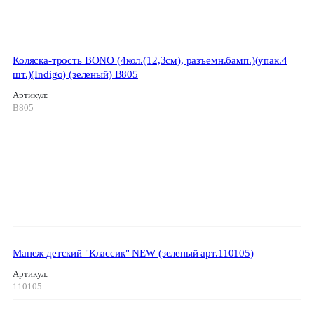
Коляска-трость BONO (4кол.(12,3см), разъемн.бамп.)(упак.4
шт.)(Indigo) (зеленый) B805
Артикул:
B805
Манеж детский "Классик" NEW (зеленый арт.110105)
Артикул:
110105