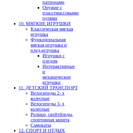
патронами
Оружие с
пласстмассовыми
пулями
10. МЯГКИЕ ИГРУШКИ
Классическая мягкая
игрушка
Функциональная
мягкая игрушка и
плед-игрушка
Игрушки с
пледом
Интерактивные
и
механические
игрушки
11. ДЕТСКИЙ ТРАНСПОРТ
Велосипеды 2- х
колесные
Велосипеды 3- х
колесные
Ролики, скейтборды,
спортивная защита
Самокаты
12. СПОРТ И ОТДЫХ