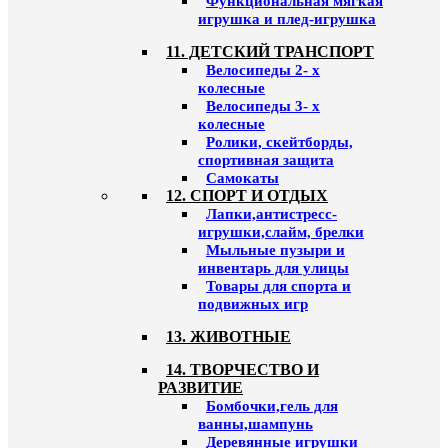
Функциональная мягкая
игрушка и плед-игрушка
11. ДЕТСКИЙ ТРАНСПОРТ
Велосипеды 2- х
колесные
Велосипеды 3- х
колесные
Ролики, скейтборды,
спортивная защита
Самокаты
12. СПОРТ И ОТДЫХ
Лапки,антистресс-
игрушки,слайм, брелки
Мыльные пузыри и
инвентарь для улицы
Товары для спорта и
подвижных игр
13. ЖИВОТНЫЕ
14. ТВОРЧЕСТВО И
РАЗВИТИЕ
Бомбочки,гель для
ванны,шампунь
Деревянные игрушки