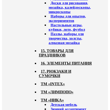
Доски для рисования,
мозайка, калейдоскопы,
микроскопы
Наборы для опытов,
экспериментов
Настольные игры,
кубики, лото, футбол
Пазлы, наборы для
творчества, холсты,
алмазная мозайка
15. ТОВАРЫ ДЛЯ
ПРАЗДНИКОВ
16. ЭЛЕМЕНТЫ ПИТАНИЯ
17. РЮКЗАКИ И
СУМОЧКИ
ТМ «INTEX»
ТМ «ЛИМПОПО»
ТМ «НИКА»
Детская мебель
Зимний ассортимент