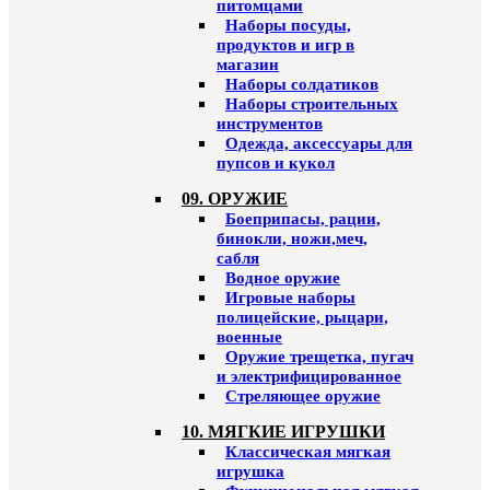
питомцами
Наборы посуды,
продуктов и игр в
магазин
Наборы солдатиков
Наборы строительных
инструментов
Одежда, аксессуары для
пупсов и кукол
09. ОРУЖИЕ
Боеприпасы, рации,
бинокли, ножи,меч,
сабля
Водное оружие
Игровые наборы
полицейские, рыцари,
военные
Оружие трещетка, пугач
и электрифицированное
Стреляющее оружие
10. МЯГКИЕ ИГРУШКИ
Классическая мягкая
игрушка