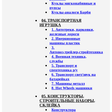
Куклы мягконабивные и
пупсы
Куклы-аналоги Барби
04. ТРАНСПОРТНАЯ
ИГРУШКА
1. Автотреки, парковки,
железные дороги
2. Инерционные
машины пластик
3.
Автовоз,трейлер,стройтехника
4. Военная техника,
службы
5. Транспорт и
спецтехника р/у
6. Транспорт свет/звук на
батарейках
7. Машины металл
8. Hot Wheels машинки
05. КОНСТРУКТОРЫ,
СТРОИТЕЛЬНЫЕ НАБОРЫ,
СКЛЕЙКА
Конструктора