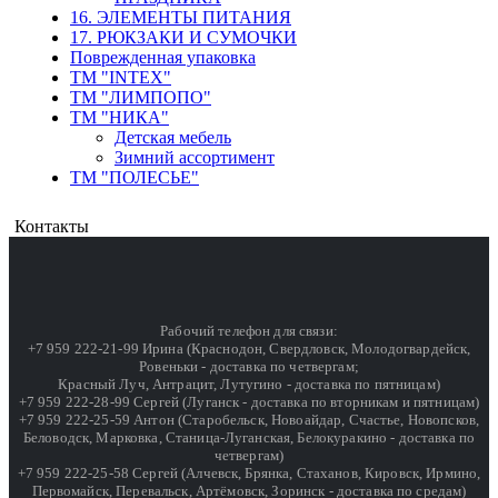
16. ЭЛЕМЕНТЫ ПИТАНИЯ
17. РЮКЗАКИ И СУМОЧКИ
Поврежденная упаковка
ТМ "INTEX"
ТМ "ЛИМПОПО"
ТМ "НИКА"
Детская мебель
Зимний ассортимент
ТМ "ПОЛЕСЬЕ"
Контакты
Рабочий телефон для связи:
+7 959 222-21-99 Ирина (Краснодон, Свердловск, Молодогвардейск,
Ровеньки - доставка по четвергам;
Красный Луч, Антрацит, Лутугино - доставка по пятницам)
+7 959 222-28-99 Сергей (Луганск - доставка по вторникам и пятницам)
+7 959 222-25-59 Антон (Старобельск, Новоайдар, Счастье, Новопсков,
Беловодск, Марковка, Станица-Луганская, Белокуракино - доставка по
четвергам)
+7 959 222-25-58 Сергей (Алчевск, Брянка, Стаханов, Кировск, Ирмино,
Первомайск, Перевальск, Артёмовск, Зоринск - доставка по средам)