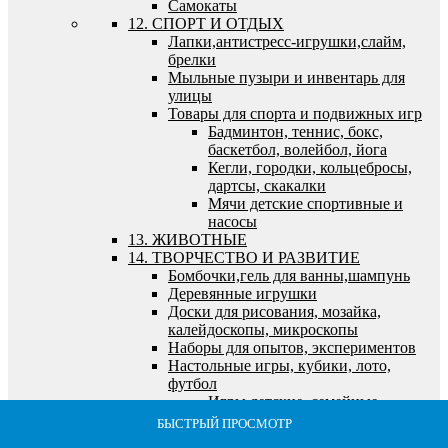
Самокаты
12. СПОРТ И ОТДЫХ
Лапки,антистресс-игрушки,слайм,
брелки
Мыльные пузыри и инвентарь для
улицы
Товары для спорта и подвижных игр
Бадминтон, теннис, бокс,
баскетбол, волейбол, йога
Кегли, городки, кольцебросы,
дартсы, скакалки
Мячи детские спортивные и
насосы
13. ЖИВОТНЫЕ
14. ТВОРЧЕСТВО И РАЗВИТИЕ
Бомбочки,гель для ванны,шампунь
Деревянные игрушки
Доски для рисования, мозайка,
калейдоскопы, микроскопы
Наборы для опытов, экспериментов
Настольные игры, кубики, лото,
футбол
Игры детские, семейные,
экономические
БЫСТРЫЙ ПРОСМОТР
БЫСТРЫЙ ПРОСМОТР
БЫСТРЫЙ ПРОСМОТР
БЫСТРЫЙ ПРОСМОТР
БЫСТРЫЙ ПРОСМОТР
Кубики, лото, домино, шахматы