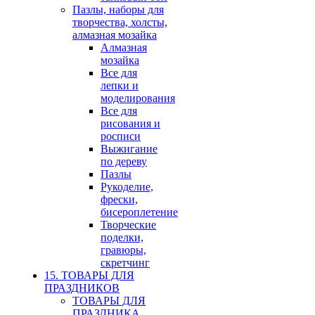
Пазлы, наборы для
творчества, холсты,
алмазная мозайка
Алмазная
мозайка
Все для
лепки и
моделирования
Все для
рисования и
росписи
Выжигание
по дереву
Пазлы
Рукоделие,
фрески,
бисероплетение
Творческие
поделки,
гравюры,
скретчинг
15. ТОВАРЫ ДЛЯ
ПРАЗДНИКОВ
ТОВАРЫ ДЛЯ
ПРАЗДНИКА