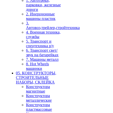
1. Автотреки,
парковки, железные
дороги
2. Инерционные
машины пластик
3.
Автовоз,трейлер,стройтехника
4. Военная техника,
службы
5. Транспорт и
спецтехника р/у
6. Транспорт свет/
звук на батарейках
7. Машины металл
8. Hot Wheels
машинки
05. КОНСТРУКТОРЫ,
СТРОИТЕЛЬНЫЕ
НАБОРЫ, СКЛЕЙКА
Конструктора
магнитные
Конструктора
металлические
Конструктора
пластмассовые