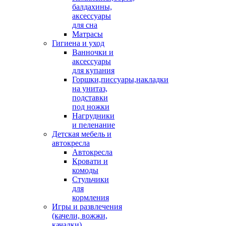
балдахины,
аксессуары
для сна
Матрасы
Гигиена и уход
Ванночки и
аксессуары
для купания
Горшки,писсуары,накладки
на унитаз,
подставки
под ножки
Нагрудники
и пеленание
Детская мебель и
автокресла
Автокресла
Кровати и
комоды
Стульчики
для
кормления
Игры и развлечения
(качели, вожжи,
качалки)