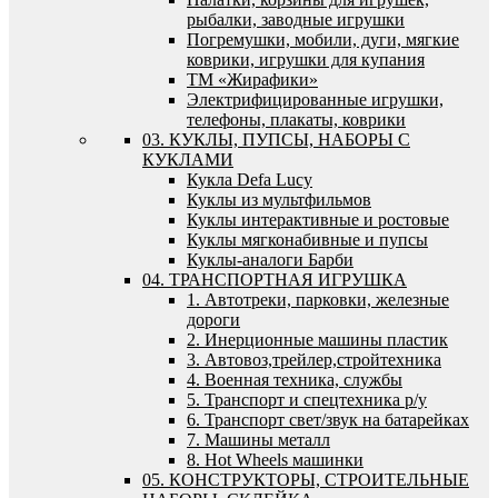
рыбалки, заводные игрушки
Погремушки, мобили, дуги, мягкие
коврики, игрушки для купания
ТМ «Жирафики»
Электрифицированные игрушки,
телефоны, плакаты, коврики
03. КУКЛЫ, ПУПСЫ, НАБОРЫ С
КУКЛАМИ
Кукла Defa Lucy
Куклы из мультфильмов
Куклы интерактивные и ростовые
Куклы мягконабивные и пупсы
Куклы-аналоги Барби
04. ТРАНСПОРТНАЯ ИГРУШКА
1. Автотреки, парковки, железные
дороги
2. Инерционные машины пластик
3. Автовоз,трейлер,стройтехника
4. Военная техника, службы
5. Транспорт и спецтехника р/у
6. Транспорт свет/звук на батарейках
7. Машины металл
8. Hot Wheels машинки
05. КОНСТРУКТОРЫ, СТРОИТЕЛЬНЫЕ