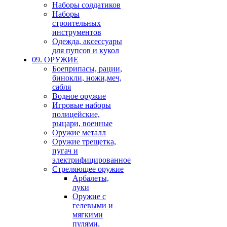
Наборы солдатиков
Наборы
строительных
инструментов
Одежда, аксессуары
для пупсов и кукол
09. ОРУЖИЕ
Боеприпасы, рации,
бинокли, ножи,меч,
сабля
Водное оружие
Игровые наборы
полицейские,
рыцари, военные
Оружие металл
Оружие трещетка,
пугач и
электрифицированное
Стреляющее оружие
Арбалеты,
луки
Оружие с
гелевыми и
мягкими
пулями,