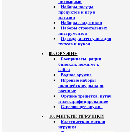
питомцами
Наборы посуды,
продуктов и игр в
магазин
Наборы солдатиков
Наборы строительных
инструментов
Одежда, аксессуары для
пупсов и кукол
09. ОРУЖИЕ
Боеприпасы, рации,
бинокли, ножи,меч,
сабля
Водное оружие
Игровые наборы
полицейские, рыцари,
военные
Оружие трещетка, пугач
и электрифицированное
Стреляющее оружие
10. МЯГКИЕ ИГРУШКИ
Классическая мягкая
игрушка