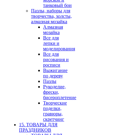
танковый бои
Пазлы, наборы для
творчества, холсты,
алмазная мозайка
Алмазная
мозайка
Все для
лепки и
моделирования
Все для
рисования и
росписи
Выжигание
по дереву
Пазлы
Рукоделие,
фрески,
бисероплетение
Творческие
поделки,
гравюры,
скретчинг
15. ТОВАРЫ ДЛЯ
ПРАЗДНИКОВ