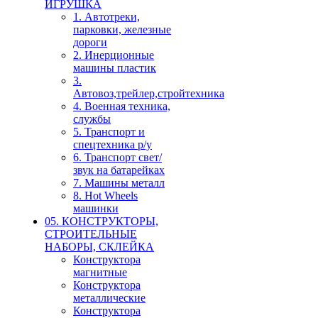
ИГРУШКА
1. Автотреки,
парковки, железные
дороги
2. Инерционные
машины пластик
3.
Автовоз,трейлер,стройтехника
4. Военная техника,
службы
5. Транспорт и
спецтехника р/у
6. Транспорт свет/
звук на батарейках
7. Машины металл
8. Hot Wheels
машинки
05. КОНСТРУКТОРЫ,
СТРОИТЕЛЬНЫЕ
НАБОРЫ, СКЛЕЙКА
Конструктора
магнитные
Конструктора
металлические
Конструктора