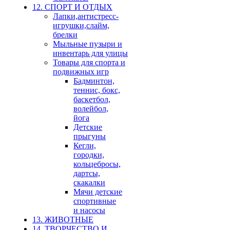
12. СПОРТ И ОТДЫХ
Лапки,антистресс-
игрушки,слайм,
брелки
Мыльные пузыри и
инвентарь для улицы
Товары для спорта и
подвижных игр
Бадминтон,
теннис, бокс,
баскетбол,
волейбол,
йога
Детские
прыгуны
Кегли,
городки,
кольцебросы,
дартсы,
скакалки
Мячи детские
спортивные
и насосы
13. ЖИВОТНЫЕ
14. ТВОРЧЕСТВО И