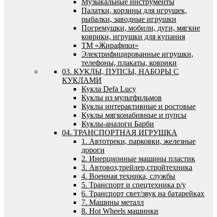
Музыкальные инструменты
Палатки, корзины для игрушек,
рыбалки, заводные игрушки
Погремушки, мобили, дуги, мягкие
коврики, игрушки для купания
ТМ «Жирафики»
Электрифицированные игрушки,
телефоны, плакаты, коврики
03. КУКЛЫ, ПУПСЫ, НАБОРЫ С
КУКЛАМИ
Кукла Defa Lucy
Куклы из мультфильмов
Куклы интерактивные и ростовые
Куклы мягконабивные и пупсы
Куклы-аналоги Барби
04. ТРАНСПОРТНАЯ ИГРУШКА
1. Автотреки, парковки, железные
дороги
2. Инерционные машины пластик
3. Автовоз,трейлер,стройтехника
4. Военная техника, службы
5. Транспорт и спецтехника р/у
6. Транспорт свет/звук на батарейках
7. Машины металл
8. Hot Wheels машинки