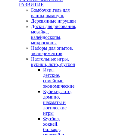
РАЗВИТИЕ
Бомбочки,гель для
ванны,шампунь
Деревянные игрушки
Доски для рисования,
мозайка,
калейдоскопы,
микроскопы
Наборы для опытов,
экспериментов
Настольные игры,
кубики, лото, футбол
Игры
детские,
семейные,
экономические
Кубики, лото,
домино,
шахматы и
логические
игры
Футбол,
хоккей,
бильярд,
морской и