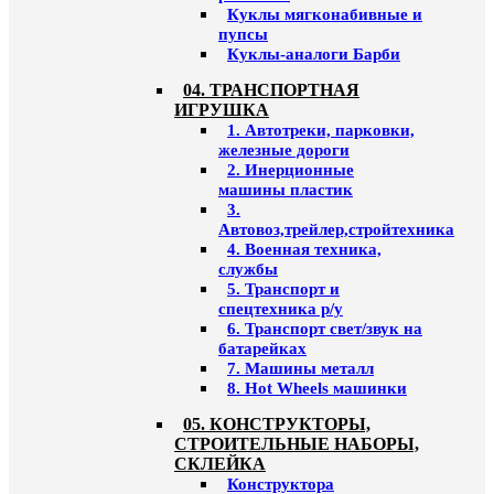
Куклы мягконабивные и
пупсы
Куклы-аналоги Барби
04. ТРАНСПОРТНАЯ
ИГРУШКА
1. Автотреки, парковки,
железные дороги
2. Инерционные
машины пластик
3.
Автовоз,трейлер,стройтехника
4. Военная техника,
службы
5. Транспорт и
спецтехника р/у
6. Транспорт свет/звук на
батарейках
7. Машины металл
8. Hot Wheels машинки
05. КОНСТРУКТОРЫ,
СТРОИТЕЛЬНЫЕ НАБОРЫ,
СКЛЕЙКА
Конструктора