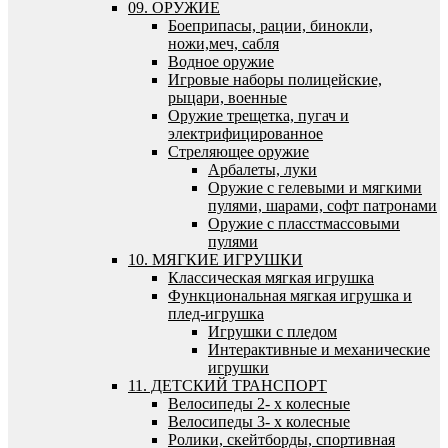
09. ОРУЖИЕ
Боеприпасы, рации, бинокли,
ножи,меч, сабля
Водное оружие
Игровые наборы полицейские,
рыцари, военные
Оружие трещетка, пугач и
электрифицированное
Стреляющее оружие
Арбалеты, луки
Оружие с гелевыми и мягкими
пулями, шарами, софт патронами
Оружие с пласстмассовыми
пулями
10. МЯГКИЕ ИГРУШКИ
Классическая мягкая игрушка
Функциональная мягкая игрушка и
плед-игрушка
Игрушки с пледом
Интерактивные и механические
игрушки
11. ДЕТСКИЙ ТРАНСПОРТ
Велосипеды 2- х колесные
Велосипеды 3- х колесные
Ролики, скейтборды, спортивная