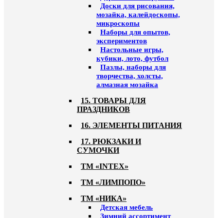
Доски для рисования,
мозайка, калейдоскопы,
микроскопы
Наборы для опытов,
экспериментов
Настольные игры,
кубики, лото, футбол
Пазлы, наборы для
творчества, холсты,
алмазная мозайка
15. ТОВАРЫ ДЛЯ
ПРАЗДНИКОВ
16. ЭЛЕМЕНТЫ ПИТАНИЯ
17. РЮКЗАКИ И
СУМОЧКИ
ТМ «INTEX»
ТМ «ЛИМПОПО»
ТМ «НИКА»
Детская мебель
Зимний ассортимент