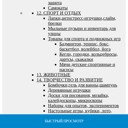
защита
Самокаты
12. СПОРТ И ОТДЫХ
Лапки,антистресс-игрушки,слайм,
брелки
Мыльные пузыри и инвентарь для
улицы
Товары для спорта и подвижных игр
Бадминтон, теннис, бокс,
баскетбол, волейбол, йога
Кегли, городки, кольцебросы,
дартсы, скакалки
Мячи детские спортивные и
насосы
13. ЖИВОТНЫЕ
14. ТВОРЧЕСТВО И РАЗВИТИЕ
Бомбочки,гель для ванны,шампунь
Деревянные игрушки
Доски для рисования, мозайка,
калейдоскопы, микроскопы
Наборы для опытов, экспериментов
Настольные игры, кубики, лото,
футбол
Игры детские, семейные,
БЫСТРЫЙ ПРОСМОТР
БЫСТРЫЙ ПРОСМОТР
БЫСТРЫЙ ПРОСМОТР
БЫСТРЫЙ ПРОСМОТР
БЫСТРЫЙ ПРОСМОТР
экономические