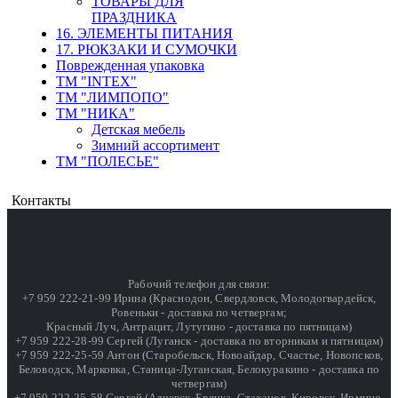
ТОВАРЫ ДЛЯ
ПРАЗДНИКА
16. ЭЛЕМЕНТЫ ПИТАНИЯ
17. РЮКЗАКИ И СУМОЧКИ
Поврежденная упаковка
ТМ "INTEX"
ТМ "ЛИМПОПО"
ТМ "НИКА"
Детская мебель
Зимний ассортимент
ТМ "ПОЛЕСЬЕ"
Контакты
Рабочий телефон для связи:
+7 959 222-21-99 Ирина (Краснодон, Свердловск, Молодогвардейск,
Ровеньки - доставка по четвергам;
Красный Луч, Антрацит, Лутугино - доставка по пятницам)
+7 959 222-28-99 Сергей (Луганск - доставка по вторникам и пятницам)
+7 959 222-25-59 Антон (Старобельск, Новоайдар, Счастье, Новопсков,
Беловодск, Марковка, Станица-Луганская, Белокуракино - доставка по
четвергам)
+7 959 222-25-58 Сергей (Алчевск, Брянка, Стаханов, Кировск, Ирмино,