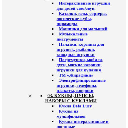
Интерактивные игрушки
для детей свет/звук
Каталки, юлы, сортеры.
логические кубы,
пирамиды
Машинки для малышей
Музыкальные
инструменты
Палатки, корзины для
игрушек, рыбалки,
заводные игрушки
Погремушки, мобили,
дуги, мягкие коврики,
игрушки для купания
ТМ «Жирафики»
Электрифицированные
игрушки, телефоны,
плакаты, коврики
03. КУКЛЫ, ПУПСЫ,
НАБОРЫ С КУКЛАМИ
Кукла Defa Lucy
Куклы из
мультфильмов
Куклы интерактивные и
ростовые