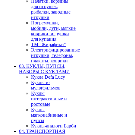
Палатки, корзины
для игрушек,
рыбалки, заводные
игрушки
Погремушки,
мобили, дуги, мягкие
коврики, игрушки
для купания
ТМ "Жирафики"
Электрифицированные
игрушки, телефоны,
плакаты, коврики
03. КУКЛЫ, ПУПСЫ,
НАБОРЫ С КУКЛАМИ
Кукла Defa Lucy
Куклы из
мультфильмов
Куклы
интерактивные и
ростовые
Куклы
мягконабивные и
пупсы
Куклы-аналоги Барби
04. ТРАНСПОРТНАЯ