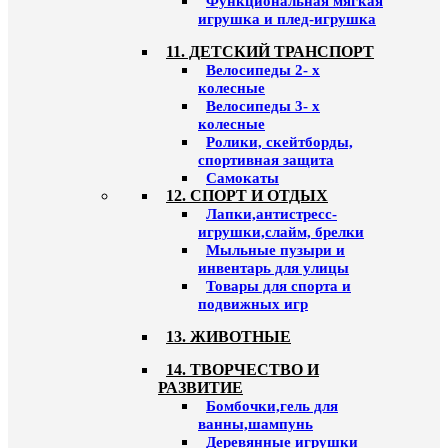
Функциональная мягкая
игрушка и плед-игрушка
11. ДЕТСКИЙ ТРАНСПОРТ
Велосипеды 2- х
колесные
Велосипеды 3- х
колесные
Ролики, скейтборды,
спортивная защита
Самокаты
12. СПОРТ И ОТДЫХ
Лапки,антистресс-
игрушки,слайм, брелки
Мыльные пузыри и
инвентарь для улицы
Товары для спорта и
подвижных игр
13. ЖИВОТНЫЕ
14. ТВОРЧЕСТВО И
РАЗВИТИЕ
Бомбочки,гель для
ванны,шампунь
Деревянные игрушки