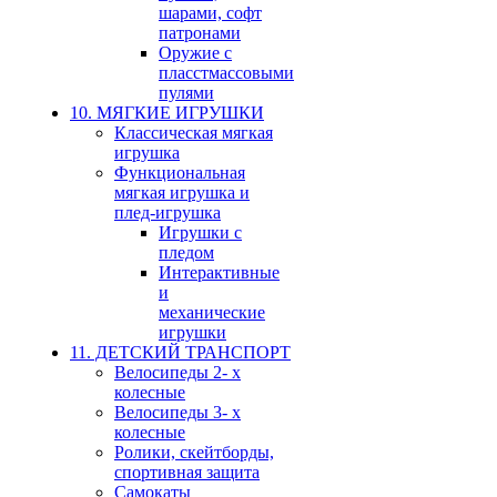
шарами, софт
патронами
Оружие с
пласстмассовыми
пулями
10. МЯГКИЕ ИГРУШКИ
Классическая мягкая
игрушка
Функциональная
мягкая игрушка и
плед-игрушка
Игрушки с
пледом
Интерактивные
и
механические
игрушки
11. ДЕТСКИЙ ТРАНСПОРТ
Велосипеды 2- х
колесные
Велосипеды 3- х
колесные
Ролики, скейтборды,
спортивная защита
Самокаты