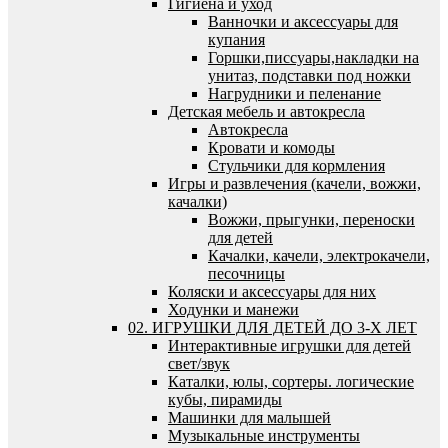
Гигиена и уход
Ванночки и аксессуары для
купания
Горшки,писсуары,накладки на
унитаз, подставки под ножки
Нагрудники и пеленание
Детская мебель и автокресла
Автокресла
Кровати и комоды
Стульчики для кормления
Игры и развлечения (качели, вожжи,
качалки)
Вожжи, прыгунки, переноски
для детей
Качалки, качели, электрокачели,
песочницы
Коляски и аксессуары для них
Ходунки и манежи
02. ИГРУШКИ ДЛЯ ДЕТЕЙ ДО 3-Х ЛЕТ
Интерактивные игрушки для детей
свет/звук
Каталки, юлы, сортеры. логические
кубы, пирамиды
Машинки для малышей
Музыкальные инструменты