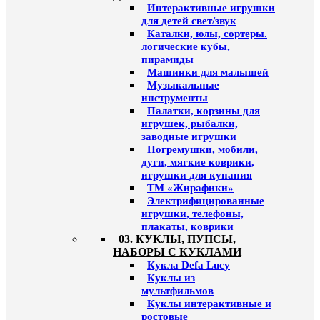
Интерактивные игрушки
для детей свет/звук
Каталки, юлы, сортеры.
логические кубы,
пирамиды
Машинки для малышей
Музыкальные
инструменты
Палатки, корзины для
игрушек, рыбалки,
заводные игрушки
Погремушки, мобили,
дуги, мягкие коврики,
игрушки для купания
ТМ «Жирафики»
Электрифицированные
игрушки, телефоны,
плакаты, коврики
03. КУКЛЫ, ПУПСЫ,
НАБОРЫ С КУКЛАМИ
Кукла Defa Lucy
Куклы из
мультфильмов
Куклы интерактивные и
ростовые