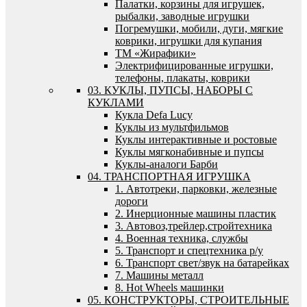
Палатки, корзины для игрушек,
рыбалки, заводные игрушки
Погремушки, мобили, дуги, мягкие
коврики, игрушки для купания
ТМ «Жирафики»
Электрифицированные игрушки,
телефоны, плакаты, коврики
03. КУКЛЫ, ПУПСЫ, НАБОРЫ С
КУКЛАМИ
Кукла Defa Lucy
Куклы из мультфильмов
Куклы интерактивные и ростовые
Куклы мягконабивные и пупсы
Куклы-аналоги Барби
04. ТРАНСПОРТНАЯ ИГРУШКА
1. Автотреки, парковки, железные
дороги
2. Инерционные машины пластик
3. Автовоз,трейлер,стройтехника
4. Военная техника, службы
5. Транспорт и спецтехника р/у
6. Транспорт свет/звук на батарейках
7. Машины металл
8. Hot Wheels машинки
05. КОНСТРУКТОРЫ, СТРОИТЕЛЬНЫЕ