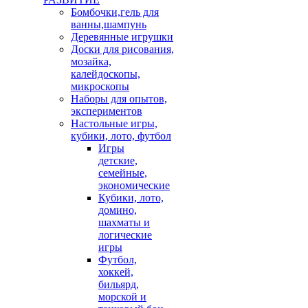
Бомбочки,гель для
ванны,шампунь
Деревянные игрушки
Доски для рисования,
мозайка,
калейдоскопы,
микроскопы
Наборы для опытов,
экспериментов
Настольные игры,
кубики, лото, футбол
Игры
детские,
семейные,
экономические
Кубики, лото,
домино,
шахматы и
логические
игры
Футбол,
хоккей,
бильярд,
морской и