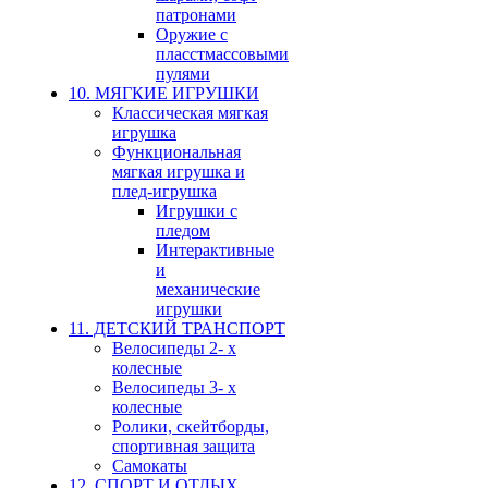
патронами
Оружие с
пласстмассовыми
пулями
10. МЯГКИЕ ИГРУШКИ
Классическая мягкая
игрушка
Функциональная
мягкая игрушка и
плед-игрушка
Игрушки с
пледом
Интерактивные
и
механические
игрушки
11. ДЕТСКИЙ ТРАНСПОРТ
Велосипеды 2- х
колесные
Велосипеды 3- х
колесные
Ролики, скейтборды,
спортивная защита
Самокаты
12. СПОРТ И ОТДЫХ