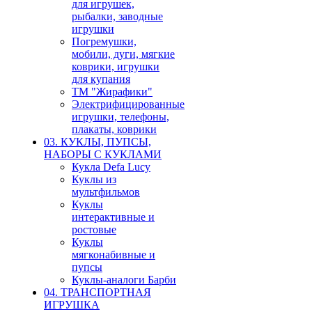
для игрушек,
рыбалки, заводные
игрушки
Погремушки,
мобили, дуги, мягкие
коврики, игрушки
для купания
ТМ "Жирафики"
Электрифицированные
игрушки, телефоны,
плакаты, коврики
03. КУКЛЫ, ПУПСЫ,
НАБОРЫ С КУКЛАМИ
Кукла Defa Lucy
Куклы из
мультфильмов
Куклы
интерактивные и
ростовые
Куклы
мягконабивные и
пупсы
Куклы-аналоги Барби
04. ТРАНСПОРТНАЯ
ИГРУШКА