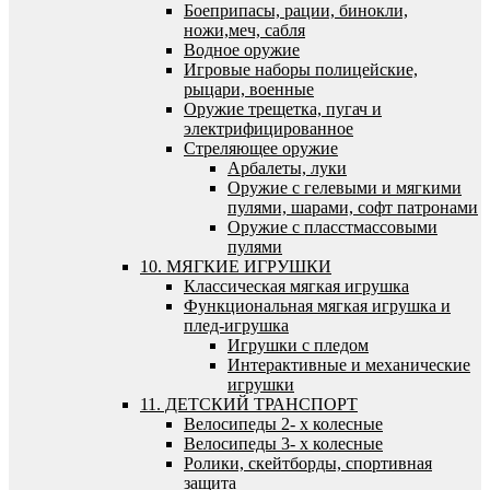
Боеприпасы, рации, бинокли,
ножи,меч, сабля
Водное оружие
Игровые наборы полицейские,
рыцари, военные
Оружие трещетка, пугач и
электрифицированное
Стреляющее оружие
Арбалеты, луки
Оружие с гелевыми и мягкими
пулями, шарами, софт патронами
Оружие с пласстмассовыми
пулями
10. МЯГКИЕ ИГРУШКИ
Классическая мягкая игрушка
Функциональная мягкая игрушка и
плед-игрушка
Игрушки с пледом
Интерактивные и механические
игрушки
11. ДЕТСКИЙ ТРАНСПОРТ
Велосипеды 2- х колесные
Велосипеды 3- х колесные
Ролики, скейтборды, спортивная
защита