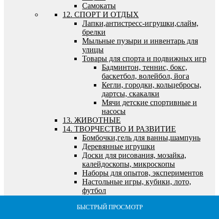
Самокаты
12. СПОРТ И ОТДЫХ
Лапки,антистресс-игрушки,слайм,
брелки
Мыльные пузыри и инвентарь для
улицы
Товары для спорта и подвижных игр
Бадминтон, теннис, бокс,
баскетбол, волейбол, йога
Кегли, городки, кольцебросы,
дартсы, скакалки
Мячи детские спортивные и
насосы
13. ЖИВОТНЫЕ
14. ТВОРЧЕСТВО И РАЗВИТИЕ
Бомбочки,гель для ванны,шампунь
Деревянные игрушки
Доски для рисования, мозайка,
калейдоскопы, микроскопы
Наборы для опытов, экспериментов
Настольные игры, кубики, лото,
футбол
Игры детские, семейные,
БЫСТРЫЙ ПРОСМОТР
БЫСТРЫЙ ПРОСМОТР
БЫСТРЫЙ ПРОСМОТР
БЫСТРЫЙ ПРОСМОТР
БЫСТРЫЙ ПРОСМОТР
экономические
Кубики, лото, домино, шахматы