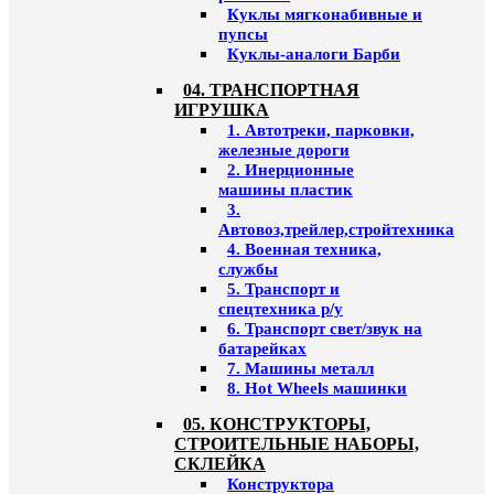
Куклы мягконабивные и
пупсы
Куклы-аналоги Барби
04. ТРАНСПОРТНАЯ
ИГРУШКА
1. Автотреки, парковки,
железные дороги
2. Инерционные
машины пластик
3.
Автовоз,трейлер,стройтехника
4. Военная техника,
службы
5. Транспорт и
спецтехника р/у
6. Транспорт свет/звук на
батарейках
7. Машины металл
8. Hot Wheels машинки
05. КОНСТРУКТОРЫ,
СТРОИТЕЛЬНЫЕ НАБОРЫ,
СКЛЕЙКА
Конструктора