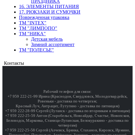
ПРАЗДНИКА
16. ЭЛЕМЕНТЫ ПИТАНИЯ
17. РЮКЗАКИ И СУМОЧКИ
Поврежденная упаковка
ТМ "INTEX"
ТМ "ЛИМПОПО"
ТМ "НИКА"
Детская мебель
Зимний ассортимент
ТМ "ПОЛЕСЬЕ"
Контакты
Рабочий телефон для связи:
+7 959 222-21-99 Ирина (Краснодон, Свердловск, Молодогвардейск,
Ровеньки - доставка по четвергам;
Красный Луч, Антрацит, Лутугино - доставка по пятницам)
+7 959 222-28-99 Сергей (Луганск - доставка по вторникам и пятницам)
+7 959 222-25-59 Антон (Старобельск, Новоайдар, Счастье, Новопсков,
Беловодск, Марковка, Станица-Луганская, Белокуракино - доставка по
четвергам)
+7 959 222-25-58 Сергей (Алчевск, Брянка, Стаханов, Кировск, Ирмино,
Первомайск, Перевальск, Артёмовск, Зоринск - доставка по средам)