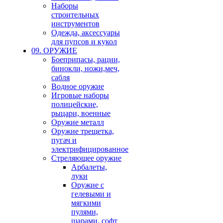
Наборы
строительных
инструментов
Одежда, аксессуары
для пупсов и кукол
09. ОРУЖИЕ
Боеприпасы, рации,
бинокли, ножи,меч,
сабля
Водное оружие
Игровые наборы
полицейские,
рыцари, военные
Оружие металл
Оружие трещетка,
пугач и
электрифицированное
Стреляющее оружие
Арбалеты,
луки
Оружие с
гелевыми и
мягкими
пулями,
шарами, софт