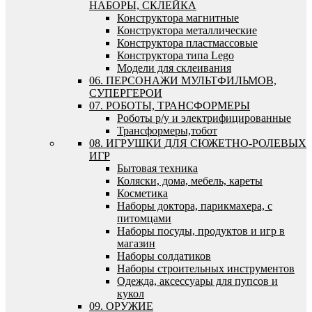
НАБОРЫ, СКЛЕЙКА
Конструктора магнитные
Конструктора металлические
Конструктора пластмассовые
Конструктора типа Lego
Модели для склеивания
06. ПЕРСОНАЖИ МУЛЬТФИЛЬМОВ,
СУПЕРГЕРОИ
07. РОБОТЫ, ТРАНСФОРМЕРЫ
Роботы р/у и электрифицированные
Трансформеры,тобот
08. ИГРУШКИ ДЛЯ СЮЖЕТНО-РОЛЕВЫХ
ИГР
Бытовая техника
Коляски, дома, мебель, кареты
Косметика
Наборы доктора, парикмахера, с
питомцами
Наборы посуды, продуктов и игр в
магазин
Наборы солдатиков
Наборы строительных инструментов
Одежда, аксессуары для пупсов и
кукол
09. ОРУЖИЕ