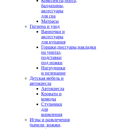
Комплекты,борта,
балдахины,
аксессуары
для сна
Матрасы
Гигиена и уход
Ванночки и
аксессуары
для купания
Горшки,писсуары,накладки
на унитаз,
подставки
под ножки
Нагрудники
и пеленание
Детская мебель и
автокресла
Автокресла
Кровати и
комоды
Стульчики
для
кормления
Игры и развлечения
(качели, вожжи,