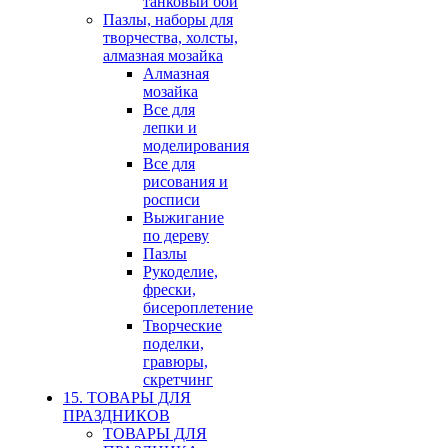
танковый бои
Пазлы, наборы для
творчества, холсты,
алмазная мозайка
Алмазная
мозайка
Все для
лепки и
моделирования
Все для
рисования и
росписи
Выжигание
по дереву
Пазлы
Рукоделие,
фрески,
бисероплетение
Творческие
поделки,
гравюры,
скретчинг
15. ТОВАРЫ ДЛЯ
ПРАЗДНИКОВ
ТОВАРЫ ДЛЯ