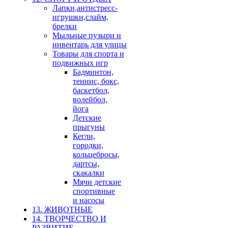
Лапки,антистресс-
игрушки,слайм,
брелки
Мыльные пузыри и
инвентарь для улицы
Товары для спорта и
подвижных игр
Бадминтон,
теннис, бокс,
баскетбол,
волейбол,
йога
Детские
прыгуны
Кегли,
городки,
кольцебросы,
дартсы,
скакалки
Мячи детские
спортивные
и насосы
13. ЖИВОТНЫЕ
14. ТВОРЧЕСТВО И
РАЗВИТИЕ