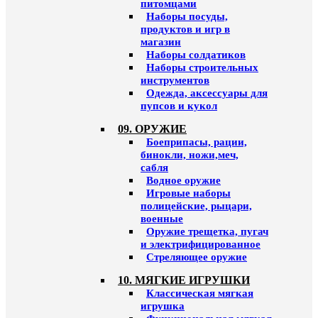
питомцами
Наборы посуды,
продуктов и игр в
магазин
Наборы солдатиков
Наборы строительных
инструментов
Одежда, аксессуары для
пупсов и кукол
09. ОРУЖИЕ
Боеприпасы, рации,
бинокли, ножи,меч,
сабля
Водное оружие
Игровые наборы
полицейские, рыцари,
военные
Оружие трещетка, пугач
и электрифицированное
Стреляющее оружие
10. МЯГКИЕ ИГРУШКИ
Классическая мягкая
игрушка