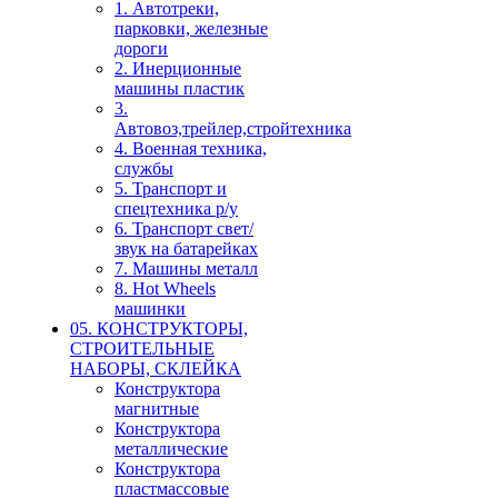
1. Автотреки,
парковки, железные
дороги
2. Инерционные
машины пластик
3.
Автовоз,трейлер,стройтехника
4. Военная техника,
службы
5. Транспорт и
спецтехника р/у
6. Транспорт свет/
звук на батарейках
7. Машины металл
8. Hot Wheels
машинки
05. КОНСТРУКТОРЫ,
СТРОИТЕЛЬНЫЕ
НАБОРЫ, СКЛЕЙКА
Конструктора
магнитные
Конструктора
металлические
Конструктора
пластмассовые