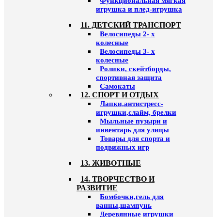
Функциональная мягкая
игрушка и плед-игрушка
11. ДЕТСКИЙ ТРАНСПОРТ
Велосипеды 2- х
колесные
Велосипеды 3- х
колесные
Ролики, скейтборды,
спортивная защита
Самокаты
12. СПОРТ И ОТДЫХ
Лапки,антистресс-
игрушки,слайм, брелки
Мыльные пузыри и
инвентарь для улицы
Товары для спорта и
подвижных игр
13. ЖИВОТНЫЕ
14. ТВОРЧЕСТВО И
РАЗВИТИЕ
Бомбочки,гель для
ванны,шампунь
Деревянные игрушки