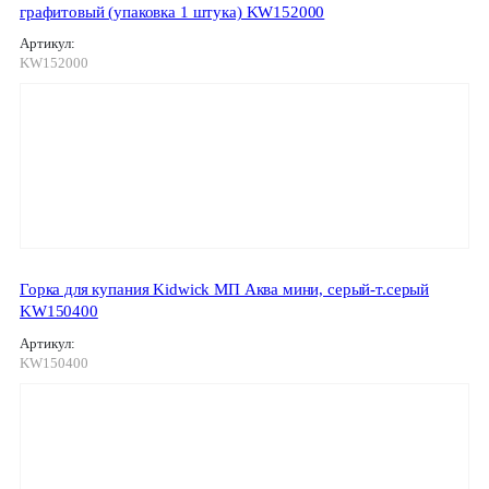
графитовый (упаковка 1 штука) KW152000
Артикул:
KW152000
Горка для купания Kidwick МП Аква мини, серый-т.серый
KW150400
Артикул:
KW150400