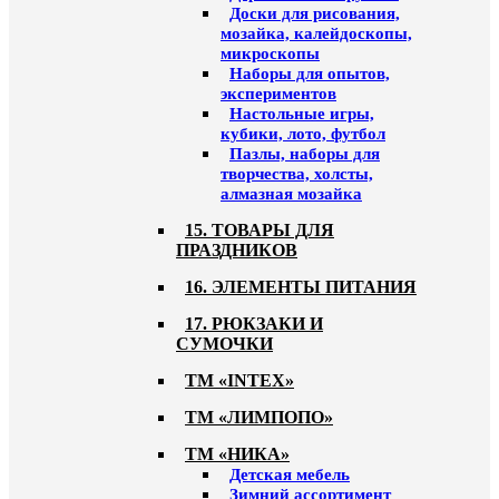
Доски для рисования,
мозайка, калейдоскопы,
микроскопы
Наборы для опытов,
экспериментов
Настольные игры,
кубики, лото, футбол
Пазлы, наборы для
творчества, холсты,
алмазная мозайка
15. ТОВАРЫ ДЛЯ
ПРАЗДНИКОВ
16. ЭЛЕМЕНТЫ ПИТАНИЯ
17. РЮКЗАКИ И
СУМОЧКИ
ТМ «INTEX»
ТМ «ЛИМПОПО»
ТМ «НИКА»
Детская мебель
Зимний ассортимент