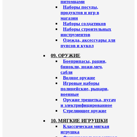
питомцами
Наборы посуды,
продуктов и игр в
магазин
Наборы солдатиков
Наборы строительных
инструментов
Одежда, аксессуары для
пупсов и кукол
09. ОРУЖИЕ
Боеприпасы, рации,
бинокли, ножи,меч,
сабля
Водное оружие
Игровые наборы
полицейские, рыцари,
военные
Оружие трещетка, пугач
и электрифицированное
Стреляющее оружие
10. МЯГКИЕ ИГРУШКИ
Классическая мягкая
игрушка