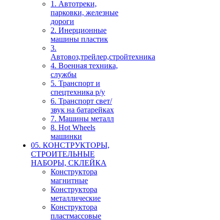
1. Автотреки,
парковки, железные
дороги
2. Инерционные
машины пластик
3.
Автовоз,трейлер,стройтехника
4. Военная техника,
службы
5. Транспорт и
спецтехника р/у
6. Транспорт свет/
звук на батарейках
7. Машины металл
8. Hot Wheels
машинки
05. КОНСТРУКТОРЫ,
СТРОИТЕЛЬНЫЕ
НАБОРЫ, СКЛЕЙКА
Конструктора
магнитные
Конструктора
металлические
Конструктора
пластмассовые