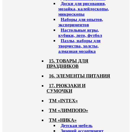
Доски для рисования,
мозайка, калейдоскопы,
микроскопы
Наборы для опытов,
экспериментов
Настольные игры,
кубики, лото, футбол
Пазлы, наборы для
творчества, холсты,
алмазная мозайка
15. ТОВАРЫ ДЛЯ
ПРАЗДНИКОВ
16. ЭЛЕМЕНТЫ ПИТАНИЯ
17. РЮКЗАКИ И
СУМОЧКИ
ТМ «INTEX»
ТМ «ЛИМПОПО»
ТМ «НИКА»
Детская мебель
Зимний ассортимент