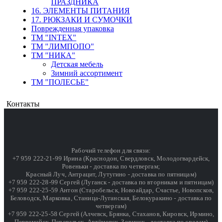
ПРАЗДНИКА
16. ЭЛЕМЕНТЫ ПИТАНИЯ
17. РЮКЗАКИ И СУМОЧКИ
Поврежденная упаковка
ТМ "INTEX"
ТМ "ЛИМПОПО"
ТМ "НИКА"
Детская мебель
Зимний ассортимент
ТМ "ПОЛЕСЬЕ"
Контакты
Рабочий телефон для связи:
+7 959 222-21-99 Ирина (Краснодон, Свердловск, Молодогвардейск,
Ровеньки - доставка по четвергам;
Красный Луч, Антрацит, Лутугино - доставка по пятницам)
+7 959 222-28-99 Сергей (Луганск - доставка по вторникам и пятницам)
+7 959 222-25-59 Антон (Старобельск, Новоайдар, Счастье, Новопсков,
Беловодск, Марковка, Станица-Луганская, Белокуракино - доставка по
четвергам)
+7 959 222-25-58 Сергей (Алчевск, Брянка, Стаханов, Кировск, Ирмино,
Первомайск, Перевальск, Артёмовск, Зоринск - доставка по средам)