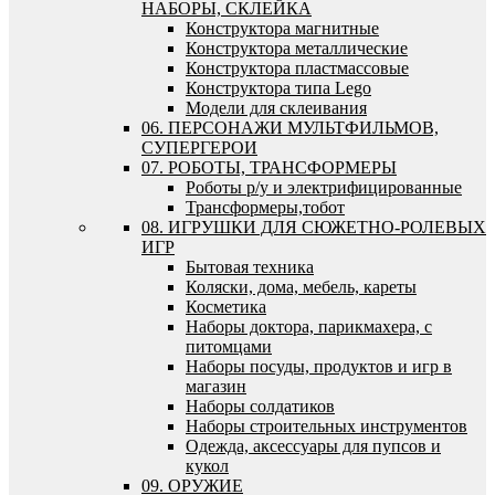
НАБОРЫ, СКЛЕЙКА
Конструктора магнитные
Конструктора металлические
Конструктора пластмассовые
Конструктора типа Lego
Модели для склеивания
06. ПЕРСОНАЖИ МУЛЬТФИЛЬМОВ,
СУПЕРГЕРОИ
07. РОБОТЫ, ТРАНСФОРМЕРЫ
Роботы р/у и электрифицированные
Трансформеры,тобот
08. ИГРУШКИ ДЛЯ СЮЖЕТНО-РОЛЕВЫХ
ИГР
Бытовая техника
Коляски, дома, мебель, кареты
Косметика
Наборы доктора, парикмахера, с
питомцами
Наборы посуды, продуктов и игр в
магазин
Наборы солдатиков
Наборы строительных инструментов
Одежда, аксессуары для пупсов и
кукол
09. ОРУЖИЕ