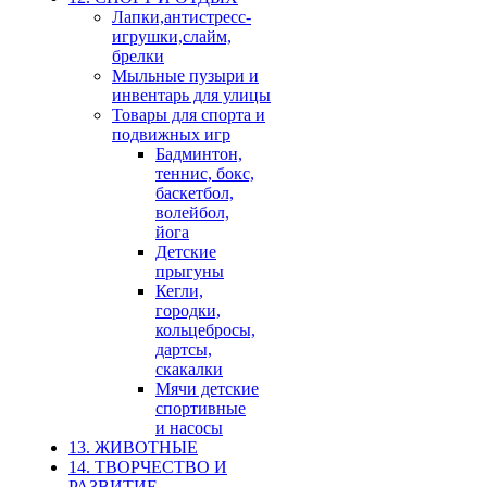
Лапки,антистресс-
игрушки,слайм,
брелки
Мыльные пузыри и
инвентарь для улицы
Товары для спорта и
подвижных игр
Бадминтон,
теннис, бокс,
баскетбол,
волейбол,
йога
Детские
прыгуны
Кегли,
городки,
кольцебросы,
дартсы,
скакалки
Мячи детские
спортивные
и насосы
13. ЖИВОТНЫЕ
14. ТВОРЧЕСТВО И
РАЗВИТИЕ