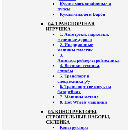
Куклы мягконабивные и
пупсы
Куклы-аналоги Барби
04. ТРАНСПОРТНАЯ
ИГРУШКА
1. Автотреки, парковки,
железные дороги
2. Инерционные
машины пластик
3.
Автовоз,трейлер,стройтехника
4. Военная техника,
службы
5. Транспорт и
спецтехника р/у
6. Транспорт свет/звук на
батарейках
7. Машины металл
8. Hot Wheels машинки
05. КОНСТРУКТОРЫ,
СТРОИТЕЛЬНЫЕ НАБОРЫ,
СКЛЕЙКА
Конструктора