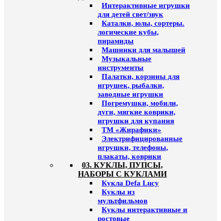
Интерактивные игрушки
для детей свет/звук
Каталки, юлы, сортеры.
логические кубы,
пирамиды
Машинки для малышей
Музыкальные
инструменты
Палатки, корзины для
игрушек, рыбалки,
заводные игрушки
Погремушки, мобили,
дуги, мягкие коврики,
игрушки для купания
ТМ «Жирафики»
Электрифицированные
игрушки, телефоны,
плакаты, коврики
03. КУКЛЫ, ПУПСЫ,
НАБОРЫ С КУКЛАМИ
Кукла Defa Lucy
Куклы из
мультфильмов
Куклы интерактивные и
ростовые