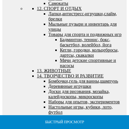
Самокаты
12. СПОРТ И ОТДЫХ
Лапки,антистресс-игрушки,слайм,
брелки
Мыльные пузыри и инвентарь для
улицы
Товары для спорта и подвижных игр
Бадминтон, теннис, бокс,
баскетбол, волейбол, йога
Кегли, городки, кольцебросы,
дартсы, скакалки
Мячи детские спортивные и
насосы
13. ЖИВОТНЫЕ
14. ТВОРЧЕСТВО И РАЗВИТИЕ
Бомбочки,гель для ванны,шампунь
Деревянные игрушки
Доски для рисования, мозайка,
калейдоскопы, микроскопы
Наборы для опытов, экспериментов
Настольные игры, кубики, лото,
футбол
Игры детские, семейные,
БЫСТРЫЙ ПРОСМОТР
БЫСТРЫЙ ПРОСМОТР
БЫСТРЫЙ ПРОСМОТР
БЫСТРЫЙ ПРОСМОТР
БЫСТРЫЙ ПРОСМОТР
экономические
Кубики, лото, домино, шахматы