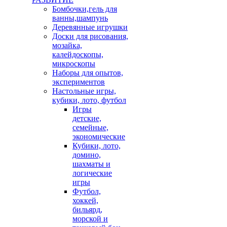
Бомбочки,гель для
ванны,шампунь
Деревянные игрушки
Доски для рисования,
мозайка,
калейдоскопы,
микроскопы
Наборы для опытов,
экспериментов
Настольные игры,
кубики, лото, футбол
Игры
детские,
семейные,
экономические
Кубики, лото,
домино,
шахматы и
логические
игры
Футбол,
хоккей,
бильярд,
морской и