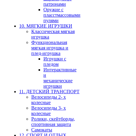
патронами
Оружие с
пласстмассовыми
пулями
10. МЯГКИЕ ИГРУШКИ
Классическая мягкая
игрушка
Функциональная
мягкая игрушка и
плед-игрушка
Игрушки с
пледом
Интерактивные
и
механические
игрушки
11. ДЕТСКИЙ ТРАНСПОРТ
Велосипеды 2- х
колесные
Велосипеды 3- х
колесные
Ролики, скейтборды,
спортивная защита
Самокаты
12. СПОРТ И ОТДЫХ