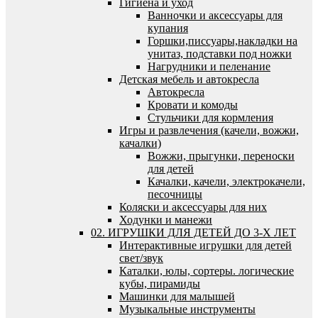
Гигиена и уход
Ванночки и аксессуары для
купания
Горшки,писсуары,накладки на
унитаз, подставки под ножки
Нагрудники и пеленание
Детская мебель и автокресла
Автокресла
Кровати и комоды
Стульчики для кормления
Игры и развлечения (качели, вожжи,
качалки)
Вожжи, прыгунки, переноски
для детей
Качалки, качели, электрокачели,
песочницы
Коляски и аксессуары для них
Ходунки и манежи
02. ИГРУШКИ ДЛЯ ДЕТЕЙ ДО 3-Х ЛЕТ
Интерактивные игрушки для детей
свет/звук
Каталки, юлы, сортеры. логические
кубы, пирамиды
Машинки для малышей
Музыкальные инструменты