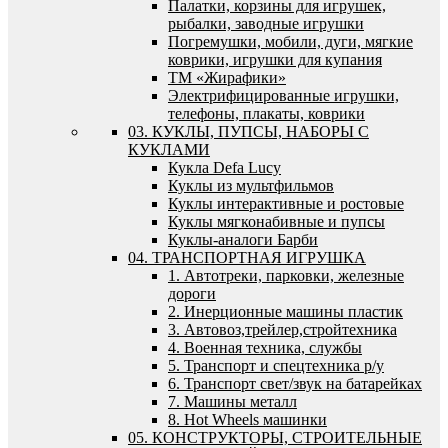
Палатки, корзины для игрушек,
рыбалки, заводные игрушки
Погремушки, мобили, дуги, мягкие
коврики, игрушки для купания
ТМ «Жирафики»
Электрифицированные игрушки,
телефоны, плакаты, коврики
03. КУКЛЫ, ПУПСЫ, НАБОРЫ С
КУКЛАМИ
Кукла Defa Lucy
Куклы из мультфильмов
Куклы интерактивные и ростовые
Куклы мягконабивные и пупсы
Куклы-аналоги Барби
04. ТРАНСПОРТНАЯ ИГРУШКА
1. Автотреки, парковки, железные
дороги
2. Инерционные машины пластик
3. Автовоз,трейлер,стройтехника
4. Военная техника, службы
5. Транспорт и спецтехника р/у
6. Транспорт свет/звук на батарейках
7. Машины металл
8. Hot Wheels машинки
05. КОНСТРУКТОРЫ, СТРОИТЕЛЬНЫЕ