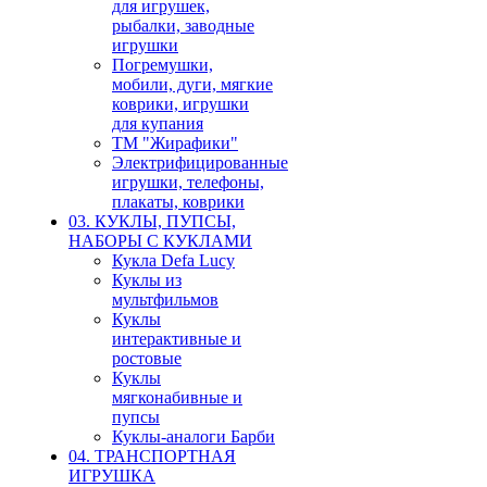
для игрушек,
рыбалки, заводные
игрушки
Погремушки,
мобили, дуги, мягкие
коврики, игрушки
для купания
ТМ "Жирафики"
Электрифицированные
игрушки, телефоны,
плакаты, коврики
03. КУКЛЫ, ПУПСЫ,
НАБОРЫ С КУКЛАМИ
Кукла Defa Lucy
Куклы из
мультфильмов
Куклы
интерактивные и
ростовые
Куклы
мягконабивные и
пупсы
Куклы-аналоги Барби
04. ТРАНСПОРТНАЯ
ИГРУШКА