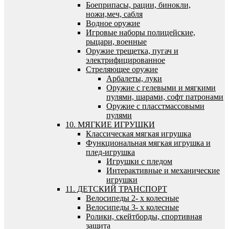
Боеприпасы, рации, бинокли,
ножи,меч, сабля
Водное оружие
Игровые наборы полицейские,
рыцари, военные
Оружие трещетка, пугач и
электрифицированное
Стреляющее оружие
Арбалеты, луки
Оружие с гелевыми и мягкими
пулями, шарами, софт патронами
Оружие с пласстмассовыми
пулями
10. МЯГКИЕ ИГРУШКИ
Классическая мягкая игрушка
Функциональная мягкая игрушка и
плед-игрушка
Игрушки с пледом
Интерактивные и механические
игрушки
11. ДЕТСКИЙ ТРАНСПОРТ
Велосипеды 2- х колесные
Велосипеды 3- х колесные
Ролики, скейтборды, спортивная
защита