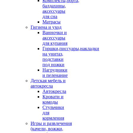
Комплекты,борта,
балдахины,
аксессуары
для сна
Матрасы
Гигиена и уход
Ванночки и
аксессуары
для купания
Горшки,писсуары,накладки
на унитаз,
подставки
под ножки
Нагрудники
и пеленание
Детская мебель и
автокресла
Автокресла
Кровати и
комоды
Стульчики
для
кормления
Игры и развлечения
(качели, вожжи,