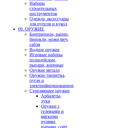
Наборы
строительных
инструментов
Одежда, аксессуары
для пупсов и кукол
09. ОРУЖИЕ
Боеприпасы, рации,
бинокли, ножи,меч,
сабля
Водное оружие
Игровые наборы
полицейские,
рыцари, военные
Оружие металл
Оружие трещетка,
пугач и
электрифицированное
Стреляющее оружие
Арбалеты,
луки
Оружие с
гелевыми и
мягкими
пулями,
шарами, софт