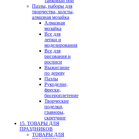
танковый бои
Пазлы, наборы для
творчества, холсты,
алмазная мозайка
Алмазная
мозайка
Все для
лепки и
моделирования
Все для
рисования и
росписи
Выжигание
по дереву
Пазлы
Рукоделие,
фрески,
бисероплетение
Творческие
поделки,
гравюры,
скретчинг
15. ТОВАРЫ ДЛЯ
ПРАЗДНИКОВ
ТОВАРЫ ДЛЯ