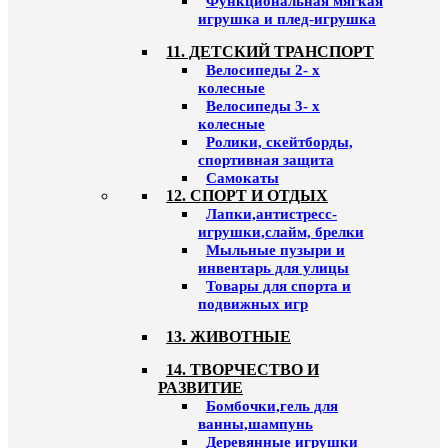
Функциональная мягкая
игрушка и плед-игрушка
11. ДЕТСКИЙ ТРАНСПОРТ
Велосипеды 2- х
колесные
Велосипеды 3- х
колесные
Ролики, скейтборды,
спортивная защита
Самокаты
12. СПОРТ И ОТДЫХ
Лапки,антистресс-
игрушки,слайм, брелки
Мыльные пузыри и
инвентарь для улицы
Товары для спорта и
подвижных игр
13. ЖИВОТНЫЕ
14. ТВОРЧЕСТВО И
РАЗВИТИЕ
Бомбочки,гель для
ванны,шампунь
Деревянные игрушки