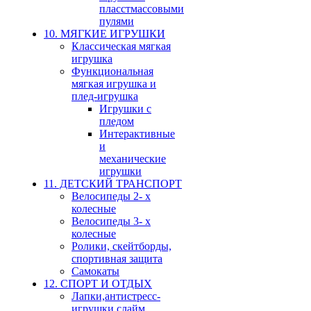
пласстмассовыми
пулями
10. МЯГКИЕ ИГРУШКИ
Классическая мягкая
игрушка
Функциональная
мягкая игрушка и
плед-игрушка
Игрушки с
пледом
Интерактивные
и
механические
игрушки
11. ДЕТСКИЙ ТРАНСПОРТ
Велосипеды 2- х
колесные
Велосипеды 3- х
колесные
Ролики, скейтборды,
спортивная защита
Самокаты
12. СПОРТ И ОТДЫХ
Лапки,антистресс-
игрушки,слайм,