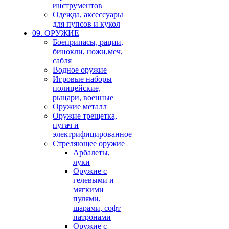
инструментов
Одежда, аксессуары
для пупсов и кукол
09. ОРУЖИЕ
Боеприпасы, рации,
бинокли, ножи,меч,
сабля
Водное оружие
Игровые наборы
полицейские,
рыцари, военные
Оружие металл
Оружие трещетка,
пугач и
электрифицированное
Стреляющее оружие
Арбалеты,
луки
Оружие с
гелевыми и
мягкими
пулями,
шарами, софт
патронами
Оружие с