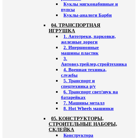
Куклы мягконабивные и
пупсы
Куклы-аналоги Барби
04. ТРАНСПОРТНАЯ
ИГРУШКА
1. Автотреки, парковки,
железные дороги
2. Инерционные
машины пластик
3.
Автовоз,трейлер,стройтехника
4. Военная техника,
службы
5. Транспорт и
спецтехника р/у
6. Транспорт свет/звук на
батарейках
7. Машины металл
8. Hot Wheels машинки
05. КОНСТРУКТОРЫ,
СТРОИТЕЛЬНЫЕ НАБОРЫ,
СКЛЕЙКА
Конструктора