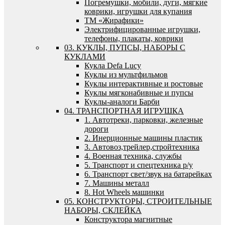
Погремушки, мобили, дуги, мягкие
коврики, игрушки для купания
ТМ «Жирафики»
Электрифицированные игрушки,
телефоны, плакаты, коврики
03. КУКЛЫ, ПУПСЫ, НАБОРЫ С
КУКЛАМИ
Кукла Defa Lucy
Куклы из мультфильмов
Куклы интерактивные и ростовые
Куклы мягконабивные и пупсы
Куклы-аналоги Барби
04. ТРАНСПОРТНАЯ ИГРУШКА
1. Автотреки, парковки, железные
дороги
2. Инерционные машины пластик
3. Автовоз,трейлер,стройтехника
4. Военная техника, службы
5. Транспорт и спецтехника р/у
6. Транспорт свет/звук на батарейках
7. Машины металл
8. Hot Wheels машинки
05. КОНСТРУКТОРЫ, СТРОИТЕЛЬНЫЕ
НАБОРЫ, СКЛЕЙКА
Конструктора магнитные