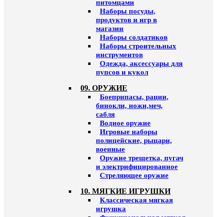
питомцами
Наборы посуды,
продуктов и игр в
магазин
Наборы солдатиков
Наборы строительных
инструментов
Одежда, аксессуары для
пупсов и кукол
09. ОРУЖИЕ
Боеприпасы, рации,
бинокли, ножи,меч,
сабля
Водное оружие
Игровые наборы
полицейские, рыцари,
военные
Оружие трещетка, пугач
и электрифицированное
Стреляющее оружие
10. МЯГКИЕ ИГРУШКИ
Классическая мягкая
игрушка