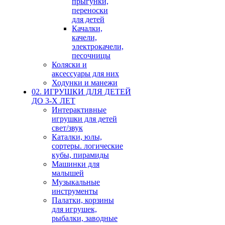
прыгунки,
переноски
для детей
Качалки,
качели,
электрокачели,
песочницы
Коляски и
аксессуары для них
Ходунки и манежи
02. ИГРУШКИ ДЛЯ ДЕТЕЙ
ДО 3-Х ЛЕТ
Интерактивные
игрушки для детей
свет/звук
Каталки, юлы,
сортеры. логические
кубы, пирамиды
Машинки для
малышей
Музыкальные
инструменты
Палатки, корзины
для игрушек,
рыбалки, заводные