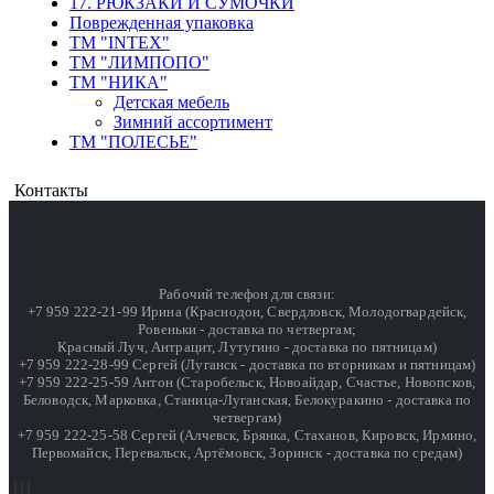
17. РЮКЗАКИ И СУМОЧКИ
Поврежденная упаковка
ТМ "INTEX"
ТМ "ЛИМПОПО"
ТМ "НИКА"
Детская мебель
Зимний ассортимент
ТМ "ПОЛЕСЬЕ"
Контакты
Рабочий телефон для связи:
+7 959 222-21-99 Ирина (Краснодон, Свердловск, Молодогвардейск,
Ровеньки - доставка по четвергам;
Красный Луч, Антрацит, Лутугино - доставка по пятницам)
+7 959 222-28-99 Сергей (Луганск - доставка по вторникам и пятницам)
+7 959 222-25-59 Антон (Старобельск, Новоайдар, Счастье, Новопсков,
Беловодск, Марковка, Станица-Луганская, Белокуракино - доставка по
четвергам)
+7 959 222-25-58 Сергей (Алчевск, Брянка, Стаханов, Кировск, Ирмино,
Первомайск, Перевальск, Артёмовск, Зоринск - доставка по средам)