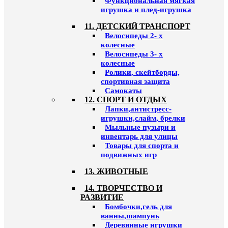
Функциональная мягкая
игрушка и плед-игрушка
11. ДЕТСКИЙ ТРАНСПОРТ
Велосипеды 2- х
колесные
Велосипеды 3- х
колесные
Ролики, скейтборды,
спортивная защита
Самокаты
12. СПОРТ И ОТДЫХ
Лапки,антистресс-
игрушки,слайм, брелки
Мыльные пузыри и
инвентарь для улицы
Товары для спорта и
подвижных игр
13. ЖИВОТНЫЕ
14. ТВОРЧЕСТВО И
РАЗВИТИЕ
Бомбочки,гель для
ванны,шампунь
Деревянные игрушки