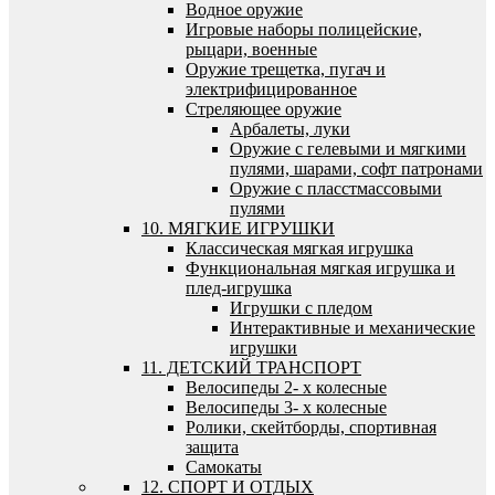
Водное оружие
Игровые наборы полицейские,
рыцари, военные
Оружие трещетка, пугач и
электрифицированное
Стреляющее оружие
Арбалеты, луки
Оружие с гелевыми и мягкими
пулями, шарами, софт патронами
Оружие с пласстмассовыми
пулями
10. МЯГКИЕ ИГРУШКИ
Классическая мягкая игрушка
Функциональная мягкая игрушка и
плед-игрушка
Игрушки с пледом
Интерактивные и механические
игрушки
11. ДЕТСКИЙ ТРАНСПОРТ
Велосипеды 2- х колесные
Велосипеды 3- х колесные
Ролики, скейтборды, спортивная
защита
Самокаты
12. СПОРТ И ОТДЫХ