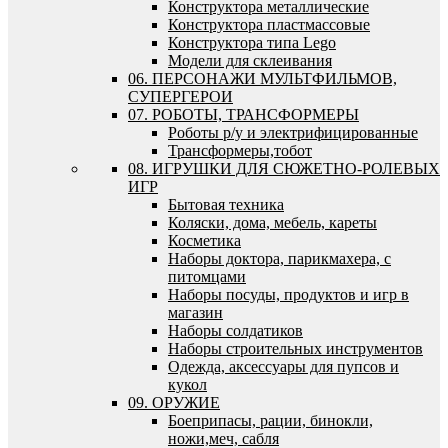
Конструктора металлические
Конструктора пластмассовые
Конструктора типа Lego
Модели для склеивания
06. ПЕРСОНАЖИ МУЛЬТФИЛЬМОВ,
СУПЕРГЕРОИ
07. РОБОТЫ, ТРАНСФОРМЕРЫ
Роботы р/у и электрифицированные
Трансформеры,тобот
08. ИГРУШКИ ДЛЯ СЮЖЕТНО-РОЛЕВЫХ
ИГР
Бытовая техника
Коляски, дома, мебель, кареты
Косметика
Наборы доктора, парикмахера, с
питомцами
Наборы посуды, продуктов и игр в
магазин
Наборы солдатиков
Наборы строительных инструментов
Одежда, аксессуары для пупсов и
кукол
09. ОРУЖИЕ
Боеприпасы, рации, бинокли,
ножи,меч, сабля