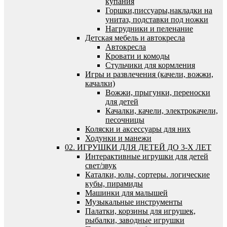
купания
Горшки,писсуары,накладки на
унитаз, подставки под ножки
Нагрудники и пеленание
Детская мебель и автокресла
Автокресла
Кровати и комоды
Стульчики для кормления
Игры и развлечения (качели, вожжи,
качалки)
Вожжи, прыгунки, переноски
для детей
Качалки, качели, электрокачели,
песочницы
Коляски и аксессуары для них
Ходунки и манежи
02. ИГРУШКИ ДЛЯ ДЕТЕЙ ДО 3-Х ЛЕТ
Интерактивные игрушки для детей
свет/звук
Каталки, юлы, сортеры. логические
кубы, пирамиды
Машинки для малышей
Музыкальные инструменты
Палатки, корзины для игрушек,
рыбалки, заводные игрушки