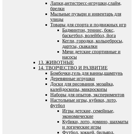
Лапки,антистресс-игрушки,слайм,
брелки
Мыльные пузыри и инвентарь для
улицы
Товары для спорта и подвижных игр
Бадминтон, теннис, бокс,
баскетбол, волейбол, йога
Кегли, городки, кольцебросы,
дартсы, скакалки
Мячи детские спортивные и
насосы
13. ЖИВОТНЫЕ
14. ТВОРЧЕСТВО И РАЗВИТИЕ
Бомбочки,гель для ванны,шампунь
Деревянные игрушки
Доски для рисования, мозайка,
калейдоскопы, микроскопы
Наборы для опытов, экспериментов
Настольные игры, кубики, лото,
футбол
Игры детские, семейные,
экономические
Кубики, лото, домино, шахматы
и логические игры
Футбол, хоккей, бильярд,