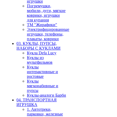
игрушки
Погремушки,
мобили, дуги, мягкие
коврики, игрушки
для купания
ТМ "Жирафики"
Электрифицированные
игрушки, телефоны,
плакаты, коврики
03. КУКЛЫ, ПУПСЫ,
НАБОРЫ С КУКЛАМИ
Кукла Defa Lucy
Куклы из
мультфильмов
Куклы
интерактивные и
ростовые
Куклы
мягконабивные и
пупсы
Куклы-аналоги Барби
04. ТРАНСПОРТНАЯ
ИГРУШКА
1. Автотреки,
парковки, железные