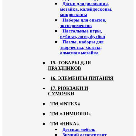
Доски для рисования,
мозайка, калейдоскопы,
микроскопы
Наборы для опытов,
экспериментов
Настольные игры,
кубики, лото, футбол
Пазлы, наборы для
творчества, холсты,
алмазная мозайка
15. ТОВАРЫ ДЛЯ
ПРАЗДНИКОВ
16. ЭЛЕМЕНТЫ ПИТАНИЯ
17. РЮКЗАКИ И
СУМОЧКИ
ТМ «INTEX»
ТМ «ЛИМПОПО»
ТМ «НИКА»
Детская мебель
Зимний ассортимент