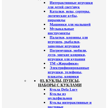
Интерактивные игрушки
для детей свет/звук
Каталки, юлы, сортеры.
логические кубы,
пирамиды
Машинки для малышей
Музыкальные
инструменты
Палатки, корзины для
игрушек, рыбалки,
заводные игрушки
Погремушки, мобили,
дуги, мягкие коврики,
игрушки для купания
ТМ «Жирафики»
Электрифицированные
игрушки, телефоны,
плакаты, коврики
03. КУКЛЫ, ПУПСЫ,
НАБОРЫ С КУКЛАМИ
Кукла Defa Lucy
Куклы из
мультфильмов
Куклы интерактивные и
ростовые