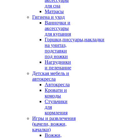
аксессуары
для сна
Матрасы
Гигиена и уход
Ванночки и
аксессуары
для купания
Горшки,писсуары,накладки
на унитаз,
подставки
под ножки
Нагрудники
и пеленание
Детская мебель и
автокресла
Автокресла
Кровати и
комоды
Стульчики
для
кормления
Игры и развлечения
(качели, вожжи,
качалки)
Вожжи,