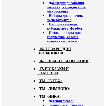
Доски для рисования,
мозайка, калейдоскопы,
микроскопы
Наборы для опытов,
экспериментов
Настольные игры,
кубики, лото, футбол
Пазлы, наборы для
творчества, холсты,
алмазная мозайка
15. ТОВАРЫ ДЛЯ
ПРАЗДНИКОВ
16. ЭЛЕМЕНТЫ ПИТАНИЯ
17. РЮКЗАКИ И
СУМОЧКИ
ТМ «INTEX»
ТМ «ЛИМПОПО»
ТМ «НИКА»
Детская мебель
Зимний ассортимент