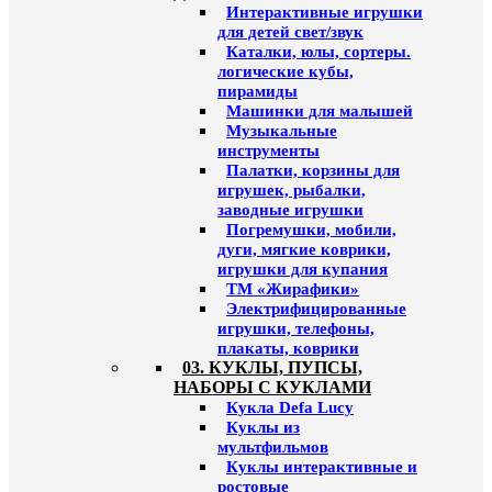
Интерактивные игрушки
для детей свет/звук
Каталки, юлы, сортеры.
логические кубы,
пирамиды
Машинки для малышей
Музыкальные
инструменты
Палатки, корзины для
игрушек, рыбалки,
заводные игрушки
Погремушки, мобили,
дуги, мягкие коврики,
игрушки для купания
ТМ «Жирафики»
Электрифицированные
игрушки, телефоны,
плакаты, коврики
03. КУКЛЫ, ПУПСЫ,
НАБОРЫ С КУКЛАМИ
Кукла Defa Lucy
Куклы из
мультфильмов
Куклы интерактивные и
ростовые