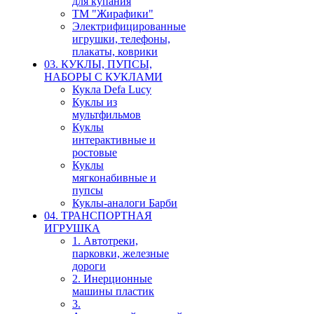
для купания
ТМ "Жирафики"
Электрифицированные
игрушки, телефоны,
плакаты, коврики
03. КУКЛЫ, ПУПСЫ,
НАБОРЫ С КУКЛАМИ
Кукла Defa Lucy
Куклы из
мультфильмов
Куклы
интерактивные и
ростовые
Куклы
мягконабивные и
пупсы
Куклы-аналоги Барби
04. ТРАНСПОРТНАЯ
ИГРУШКА
1. Автотреки,
парковки, железные
дороги
2. Инерционные
машины пластик
3.