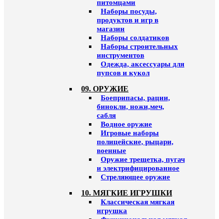
питомцами
Наборы посуды,
продуктов и игр в
магазин
Наборы солдатиков
Наборы строительных
инструментов
Одежда, аксессуары для
пупсов и кукол
09. ОРУЖИЕ
Боеприпасы, рации,
бинокли, ножи,меч,
сабля
Водное оружие
Игровые наборы
полицейские, рыцари,
военные
Оружие трещетка, пугач
и электрифицированное
Стреляющее оружие
10. МЯГКИЕ ИГРУШКИ
Классическая мягкая
игрушка