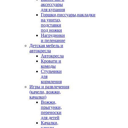
аксессуары
для купания
Горшки,писсуары,накладки
на унитаз,
подставки
под ножки
Нагрудники
и пеленание
Детская мебель и
автокресла
Автокресла
Кровати и
комоды
Стульчики
для
кормления
Игры и развлечения
(качели, вожжи,
качалки)
Вожжи,
прыгунки,
переноски
для детей
Качалки,
качели,