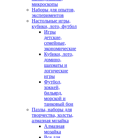
микроскопы
Наборы для опытов,
экспериментов
Настольные игры,
кубики, лото, футбол
Игры
детские,
семейные,
экономические
Кубики, лото,
домино,
шахматы и
логические
игры
Футбол,
хоккей,
бильярд,
морской и
танковый бои
Пазлы, наборы для
творчества, холсты,
алмазная мозайка
Алмазная
мозайка
Все для