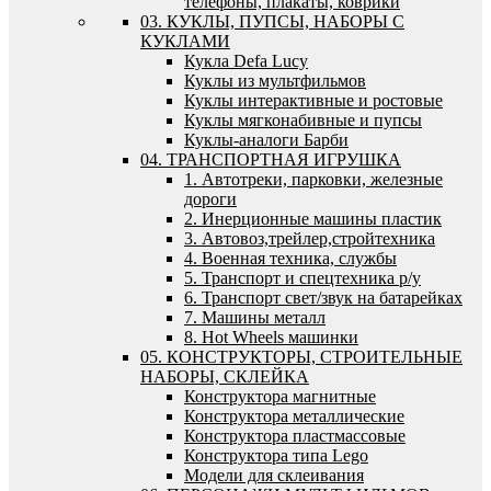
телефоны, плакаты, коврики
03. КУКЛЫ, ПУПСЫ, НАБОРЫ С
КУКЛАМИ
Кукла Defa Lucy
Куклы из мультфильмов
Куклы интерактивные и ростовые
Куклы мягконабивные и пупсы
Куклы-аналоги Барби
04. ТРАНСПОРТНАЯ ИГРУШКА
1. Автотреки, парковки, железные
дороги
2. Инерционные машины пластик
3. Автовоз,трейлер,стройтехника
4. Военная техника, службы
5. Транспорт и спецтехника р/у
6. Транспорт свет/звук на батарейках
7. Машины металл
8. Hot Wheels машинки
05. КОНСТРУКТОРЫ, СТРОИТЕЛЬНЫЕ
НАБОРЫ, СКЛЕЙКА
Конструктора магнитные
Конструктора металлические
Конструктора пластмассовые
Конструктора типа Lego
Модели для склеивания