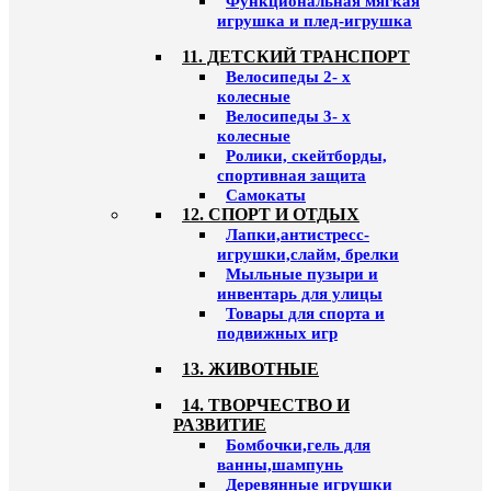
Функциональная мягкая
игрушка и плед-игрушка
11. ДЕТСКИЙ ТРАНСПОРТ
Велосипеды 2- х
колесные
Велосипеды 3- х
колесные
Ролики, скейтборды,
спортивная защита
Самокаты
12. СПОРТ И ОТДЫХ
Лапки,антистресс-
игрушки,слайм, брелки
Мыльные пузыри и
инвентарь для улицы
Товары для спорта и
подвижных игр
13. ЖИВОТНЫЕ
14. ТВОРЧЕСТВО И
РАЗВИТИЕ
Бомбочки,гель для
ванны,шампунь
Деревянные игрушки