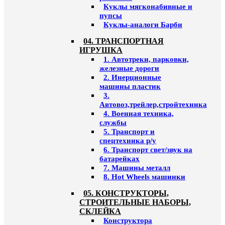
Куклы мягконабивные и
пупсы
Куклы-аналоги Барби
04. ТРАНСПОРТНАЯ
ИГРУШКА
1. Автотреки, парковки,
железные дороги
2. Инерционные
машины пластик
3.
Автовоз,трейлер,стройтехника
4. Военная техника,
службы
5. Транспорт и
спецтехника р/у
6. Транспорт свет/звук на
батарейках
7. Машины металл
8. Hot Wheels машинки
05. КОНСТРУКТОРЫ,
СТРОИТЕЛЬНЫЕ НАБОРЫ,
СКЛЕЙКА
Конструктора