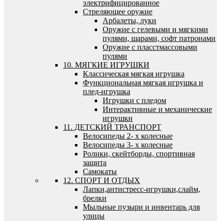
электрифицированное
Стреляющее оружие
Арбалеты, луки
Оружие с гелевыми и мягкими
пулями, шарами, софт патронами
Оружие с пласстмассовыми
пулями
10. МЯГКИЕ ИГРУШКИ
Классическая мягкая игрушка
Функциональная мягкая игрушка и
плед-игрушка
Игрушки с пледом
Интерактивные и механические
игрушки
11. ДЕТСКИЙ ТРАНСПОРТ
Велосипеды 2- х колесные
Велосипеды 3- х колесные
Ролики, скейтборды, спортивная
защита
Самокаты
12. СПОРТ И ОТДЫХ
Лапки,антистресс-игрушки,слайм,
брелки
Мыльные пузыри и инвентарь для
улицы