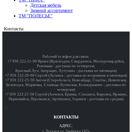
Детская мебель
Зимний ассортимент
ТМ "ПОЛЕСЬЕ"
Контакты
Рабочий телефон для связи:
+7 959 222-21-99 Ирина (Краснодон, Свердловск, Молодогвардейск,
Ровеньки - доставка по четвергам;
Красный Луч, Антрацит, Лутугино - доставка по пятницам)
+7 959 222-28-99 Сергей (Луганск - доставка по вторникам и пятницам)
+7 959 222-25-59 Антон (Старобельск, Новоайдар, Счастье, Новопсков,
Беловодск, Марковка, Станица-Луганская, Белокуракино - доставка по
четвергам)
+7 959 222-25-58 Сергей (Алчевск, Брянка, Стаханов, Кировск, Ирмино,
Первомайск, Перевальск, Артёмовск, Зоринск - доставка по средам)
КОНТАКТЫ
АДРЕС:
г. Луганск ул. Звейнека 147а