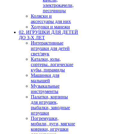
электрокачели,
песочницы
Коляски и
аксессуары для них
Ходунки и манежи
02. ИГРУШКИ ДЛЯ ДЕТЕЙ
ДО 3-Х ЛЕТ
Интерактивные
игрушки для детей
свет/звук
Каталки, юлы,
сортеры. логические
кубы, пирамиды
Машинки для
малышей
Музыкальные
инструменты
Палатки, корзины
для игрушек,
рыбалки, заводные
игрушки
Погремушки,
мобили, дуги, мягкие
коврики, игрушки