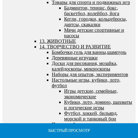
Товары для спорта и подвижных игр
Бадминтон, теннис, бокс,
баскетбол, волейбол, йога
Кегли, городки, кольцебросы,
дартсы, скакалки
Мячи детские спортивные и
насосы
13. ЖИВОТНЫЕ
14. ТВОРЧЕСТВО И РАЗВИТИЕ
Бомбочки,гель для ванны,шампунь
Деревянные игрушки
Доски для рисования, мозайка,
калейдоскопы, микроскопы
Наборы для опытов, экспериментов
Настольные игры, кубики, лото,
футбол
Игры детские, семейные,
экономические
Кубики, лото, домино, шахматы
и логические игры
Футбол, хоккей, бильярд,
морской и танковый бои
Пазлы, наборы для творчества, холсты,
алмазная мозайка
БЫСТРЫЙ ПРОСМОТР
БЫСТРЫЙ ПРОСМОТР
БЫСТРЫЙ ПРОСМОТР
БЫСТРЫЙ ПРОСМОТР
БЫСТРЫЙ ПРОСМОТР
Алмазная мозайка