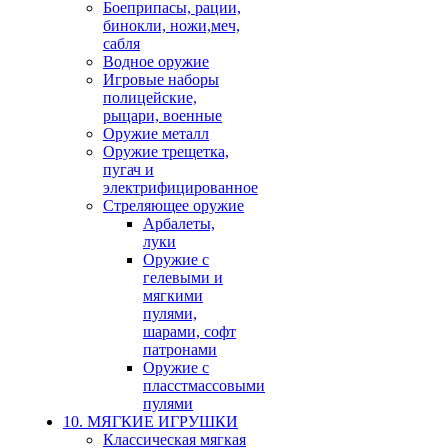
Боеприпасы, рации,
бинокли, ножи,меч,
сабля
Водное оружие
Игровые наборы
полицейские,
рыцари, военные
Оружие металл
Оружие трещетка,
пугач и
электрифицированное
Стреляющее оружие
Арбалеты,
луки
Оружие с
гелевыми и
мягкими
пулями,
шарами, софт
патронами
Оружие с
пласстмассовыми
пулями
10. МЯГКИЕ ИГРУШКИ
Классическая мягкая