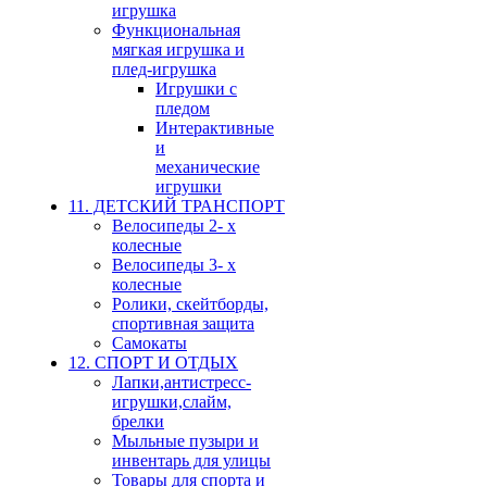
игрушка
Функциональная
мягкая игрушка и
плед-игрушка
Игрушки с
пледом
Интерактивные
и
механические
игрушки
11. ДЕТСКИЙ ТРАНСПОРТ
Велосипеды 2- х
колесные
Велосипеды 3- х
колесные
Ролики, скейтборды,
спортивная защита
Самокаты
12. СПОРТ И ОТДЫХ
Лапки,антистресс-
игрушки,слайм,
брелки
Мыльные пузыри и
инвентарь для улицы
Товары для спорта и