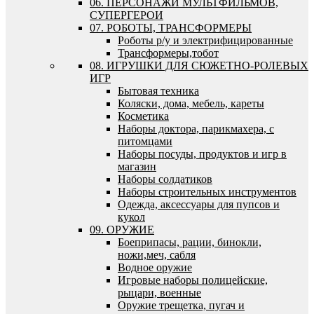
06. ПЕРСОНАЖИ МУЛЬТФИЛЬМОВ,
СУПЕРГЕРОИ
07. РОБОТЫ, ТРАНСФОРМЕРЫ
Роботы р/у и электрифицированные
Трансформеры,тобот
08. ИГРУШКИ ДЛЯ СЮЖЕТНО-РОЛЕВЫХ
ИГР
Бытовая техника
Коляски, дома, мебель, кареты
Косметика
Наборы доктора, парикмахера, с
питомцами
Наборы посуды, продуктов и игр в
магазин
Наборы солдатиков
Наборы строительных инструментов
Одежда, аксессуары для пупсов и
кукол
09. ОРУЖИЕ
Боеприпасы, рации, бинокли,
ножи,меч, сабля
Водное оружие
Игровые наборы полицейские,
рыцари, военные
Оружие трещетка, пугач и