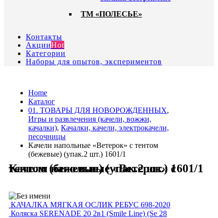
ТМ «ПОЛЕСЬЕ»
Контакты
Акции
Hot
Категории
Наборы для опытов, экспериментов
Home
Каталог
01. ТОВАРЫ ДЛЯ НОВОРОЖДЕННЫХ
,
Игры и развлечения (качели, вожжи,
качалки)
,
Качалки, качели, электрокачели,
песочницы
Качели напольные «Ветерок» с тентом
(бежевые) (упак.2 шт.) 1601/1
Качели напольные «Ветерок» с тентом (бежевые) (упак.2 шт.) 1601/1
КАЧАЛКА МЯГКАЯ ОСЛИК РЕБУС 698-2020
Коляска SERENADE 20 2в1 (Smile Line) (Se 28