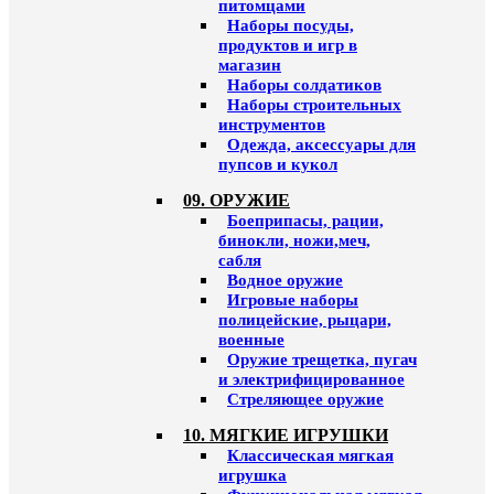
питомцами
Наборы посуды,
продуктов и игр в
магазин
Наборы солдатиков
Наборы строительных
инструментов
Одежда, аксессуары для
пупсов и кукол
09. ОРУЖИЕ
Боеприпасы, рации,
бинокли, ножи,меч,
сабля
Водное оружие
Игровые наборы
полицейские, рыцари,
военные
Оружие трещетка, пугач
и электрифицированное
Стреляющее оружие
10. МЯГКИЕ ИГРУШКИ
Классическая мягкая
игрушка