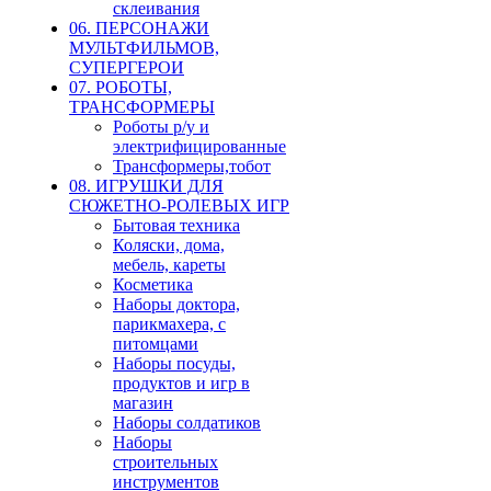
склеивания
06. ПЕРСОНАЖИ
МУЛЬТФИЛЬМОВ,
СУПЕРГЕРОИ
07. РОБОТЫ,
ТРАНСФОРМЕРЫ
Роботы р/у и
электрифицированные
Трансформеры,тобот
08. ИГРУШКИ ДЛЯ
СЮЖЕТНО-РОЛЕВЫХ ИГР
Бытовая техника
Коляски, дома,
мебель, кареты
Косметика
Наборы доктора,
парикмахера, с
питомцами
Наборы посуды,
продуктов и игр в
магазин
Наборы солдатиков
Наборы
строительных
инструментов