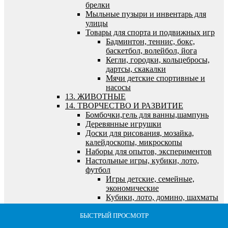
брелки
Мыльные пузыри и инвентарь для
улицы
Товары для спорта и подвижных игр
Бадминтон, теннис, бокс,
баскетбол, волейбол, йога
Кегли, городки, кольцебросы,
дартсы, скакалки
Мячи детские спортивные и
насосы
13. ЖИВОТНЫЕ
14. ТВОРЧЕСТВО И РАЗВИТИЕ
Бомбочки,гель для ванны,шампунь
Деревянные игрушки
Доски для рисования, мозайка,
калейдоскопы, микроскопы
Наборы для опытов, экспериментов
Настольные игры, кубики, лото,
футбол
Игры детские, семейные,
экономические
Кубики, лото, домино, шахматы
и логические игры
Футбол, хоккей, бильярд,
БЫСТРЫЙ ПРОСМОТР
БЫСТРЫЙ ПРОСМОТР
БЫСТРЫЙ ПРОСМОТР
БЫСТРЫЙ ПРОСМОТР
БЫСТРЫЙ ПРОСМОТР
морской и танковый бои