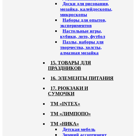
Доски для рисования,
мозайка, калейдоскопы,
микроскопы
Наборы для опытов,
экспериментов
Настольные игры,
кубики, лото, футбол
Пазлы, наборы для
творчества, холсты,
алмазная мозайка
15. ТОВАРЫ ДЛЯ
ПРАЗДНИКОВ
16. ЭЛЕМЕНТЫ ПИТАНИЯ
17. РЮКЗАКИ И
СУМОЧКИ
ТМ «INTEX»
ТМ «ЛИМПОПО»
ТМ «НИКА»
Детская мебель
Зимний ассортимент