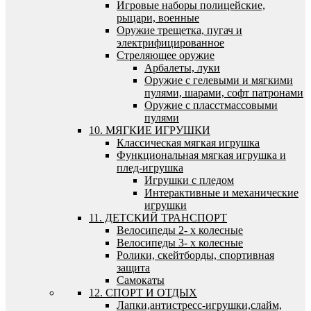
Игровые наборы полицейские,
рыцари, военные
Оружие трещетка, пугач и
электрифицированное
Стреляющее оружие
Арбалеты, луки
Оружие с гелевыми и мягкими
пулями, шарами, софт патронами
Оружие с пласстмассовыми
пулями
10. МЯГКИЕ ИГРУШКИ
Классическая мягкая игрушка
Функциональная мягкая игрушка и
плед-игрушка
Игрушки с пледом
Интерактивные и механические
игрушки
11. ДЕТСКИЙ ТРАНСПОРТ
Велосипеды 2- х колесные
Велосипеды 3- х колесные
Ролики, скейтборды, спортивная
защита
Самокаты
12. СПОРТ И ОТДЫХ
Лапки,антистресс-игрушки,слайм,