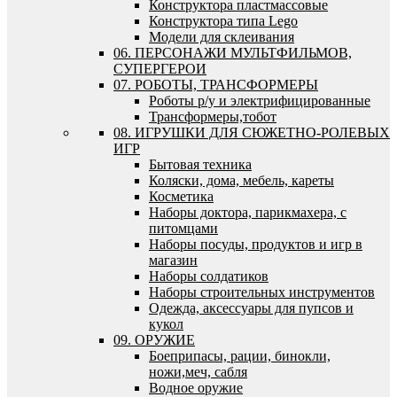
Конструктора пластмассовые
Конструктора типа Lego
Модели для склеивания
06. ПЕРСОНАЖИ МУЛЬТФИЛЬМОВ,
СУПЕРГЕРОИ
07. РОБОТЫ, ТРАНСФОРМЕРЫ
Роботы р/у и электрифицированные
Трансформеры,тобот
08. ИГРУШКИ ДЛЯ СЮЖЕТНО-РОЛЕВЫХ
ИГР
Бытовая техника
Коляски, дома, мебель, кареты
Косметика
Наборы доктора, парикмахера, с
питомцами
Наборы посуды, продуктов и игр в
магазин
Наборы солдатиков
Наборы строительных инструментов
Одежда, аксессуары для пупсов и
кукол
09. ОРУЖИЕ
Боеприпасы, рации, бинокли,
ножи,меч, сабля
Водное оружие