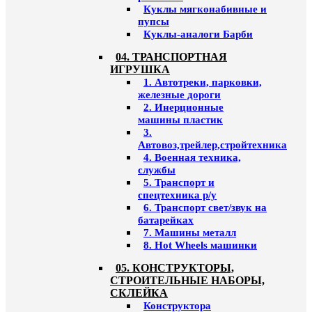
Куклы мягконабивные и
пупсы
Куклы-аналоги Барби
04. ТРАНСПОРТНАЯ
ИГРУШКА
1. Автотреки, парковки,
железные дороги
2. Инерционные
машины пластик
3.
Автовоз,трейлер,стройтехника
4. Военная техника,
службы
5. Транспорт и
спецтехника р/у
6. Транспорт свет/звук на
батарейках
7. Машины металл
8. Hot Wheels машинки
05. КОНСТРУКТОРЫ,
СТРОИТЕЛЬНЫЕ НАБОРЫ,
СКЛЕЙКА
Конструктора