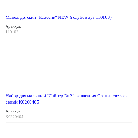
Манеж детский "Классик" NEW (голубой арт.110103)
Артикул:
110103
Набор для малышей "Лайнер № 2", коллекция Слоны, светло-
серый K0260405
Артикул:
K0260405