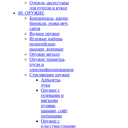
Одежда, аксессуары
для пупсов и кукол
09. ОРУЖИЕ
Боеприпасы, рации,
бинокли, ножи,меч,
сабля
Водное оружие
Игровые наборы
полицейские,
рыцари, военные
Оружие металл
Оружие трещетка,
пугач и
электрифицированное
Стреляющее оружие
Арбалеты,
луки
Оружие с
гелевыми и
мягкими
пулями,
шарами, софт
патронами
Оружие с
пласстмассовыми