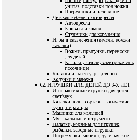
Горшки,писсуары,накладки на
унитаз, подставки под ножки
Нагрудники и пеленание
Детская мебель и автокресла
Автокресла
Кровати и комоды
Стульчики для кормления
Игры и развлечения (качели, вожжи,
качалки)
Вожжи, прыгунки, переноски
для детей
Качалки, качели, электрокачели,
песочницы
Коляски и аксессуары для них
Ходунки и манежи
02. ИГРУШКИ ДЛЯ ДЕТЕЙ ДО 3-Х ЛЕТ
Интерактивные игрушки для детей
свет/звук
Каталки, юлы, сортеры. логические
кубы, пирамиды
Машинки для малышей
Музыкальные инструменты
Палатки, корзины для игрушек,
рыбалки, заводные игрушки
Погремушки, мобили, дуги, мягкие