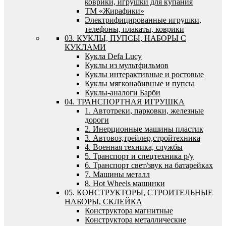
коврики, игрушки для купания
ТМ «Жирафики»
Электрифицированные игрушки,
телефоны, плакаты, коврики
03. КУКЛЫ, ПУПСЫ, НАБОРЫ С
КУКЛАМИ
Кукла Defa Lucy
Куклы из мультфильмов
Куклы интерактивные и ростовые
Куклы мягконабивные и пупсы
Куклы-аналоги Барби
04. ТРАНСПОРТНАЯ ИГРУШКА
1. Автотреки, парковки, железные
дороги
2. Инерционные машины пластик
3. Автовоз,трейлер,стройтехника
4. Военная техника, службы
5. Транспорт и спецтехника р/у
6. Транспорт свет/звук на батарейках
7. Машины металл
8. Hot Wheels машинки
05. КОНСТРУКТОРЫ, СТРОИТЕЛЬНЫЕ
НАБОРЫ, СКЛЕЙКА
Конструктора магнитные
Конструктора металлические