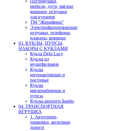
Погремушки,
мобили, дуги, мягкие
коврики, игрушки
для купания
ТМ "Жирафики"
Электрифицированные
игрушки, телефоны,
плакаты, коврики
03. КУКЛЫ, ПУПСЫ,
НАБОРЫ С КУКЛАМИ
Кукла Defa Lucy
Куклы из
мультфильмов
Куклы
интерактивные и
ростовые
Куклы
мягконабивные и
пупсы
Куклы-аналоги Барби
04. ТРАНСПОРТНАЯ
ИГРУШКА
1. Автотреки,
парковки, железные
дороги