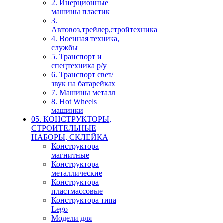
2. Инерционные
машины пластик
3.
Автовоз,трейлер,стройтехника
4. Военная техника,
службы
5. Транспорт и
спецтехника р/у
6. Транспорт свет/
звук на батарейках
7. Машины металл
8. Hot Wheels
машинки
05. КОНСТРУКТОРЫ,
СТРОИТЕЛЬНЫЕ
НАБОРЫ, СКЛЕЙКА
Конструктора
магнитные
Конструктора
металлические
Конструктора
пластмассовые
Конструктора типа
Lego
Модели для