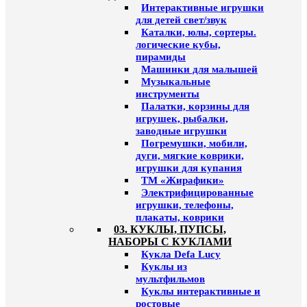
Интерактивные игрушки
для детей свет/звук
Каталки, юлы, сортеры.
логические кубы,
пирамиды
Машинки для малышей
Музыкальные
инструменты
Палатки, корзины для
игрушек, рыбалки,
заводные игрушки
Погремушки, мобили,
дуги, мягкие коврики,
игрушки для купания
ТМ «Жирафики»
Электрифицированные
игрушки, телефоны,
плакаты, коврики
03. КУКЛЫ, ПУПСЫ,
НАБОРЫ С КУКЛАМИ
Кукла Defa Lucy
Куклы из
мультфильмов
Куклы интерактивные и
ростовые