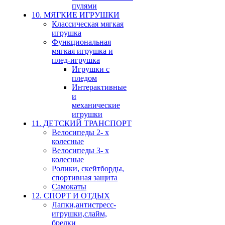
пулями
10. МЯГКИЕ ИГРУШКИ
Классическая мягкая
игрушка
Функциональная
мягкая игрушка и
плед-игрушка
Игрушки с
пледом
Интерактивные
и
механические
игрушки
11. ДЕТСКИЙ ТРАНСПОРТ
Велосипеды 2- х
колесные
Велосипеды 3- х
колесные
Ролики, скейтборды,
спортивная защита
Самокаты
12. СПОРТ И ОТДЫХ
Лапки,антистресс-
игрушки,слайм,
брелки