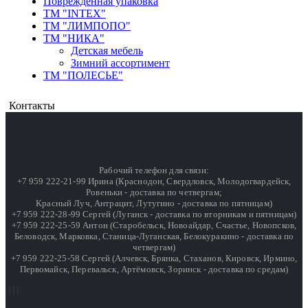
Поврежденная упаковка
ТМ "INTEX"
ТМ "ЛИМПОПО"
ТМ "НИКА"
Детская мебель
Зимний ассортимент
ТМ "ПОЛЕСЬЕ"
Контакты
Рабочий телефон для связи:
+7 959 222-21-99 Ирина (Краснодон, Свердловск, Молодогвардейск,
Ровеньки - доставка по четвергам;
Красный Луч, Антрацит, Лутугино - доставка по пятницам)
+7 959 222-28-99 Сергей (Луганск - доставка по вторникам и пятницам)
+7 959 222-25-59 Антон (Старобельск, Новоайдар, Счастье, Новопсков,
Беловодск, Марковка, Станица-Луганская, Белокуракино - доставка по
четвергам)
+7 959 222-25-58 Сергей (Алчевск, Брянка, Стаханов, Кировск, Ирмино,
Первомайск, Перевальск, Артёмовск, Зоринск - доставка по средам)