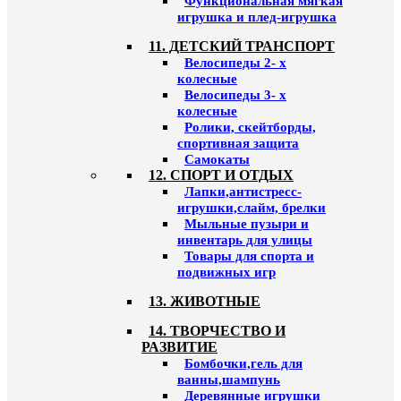
Функциональная мягкая
игрушка и плед-игрушка
11. ДЕТСКИЙ ТРАНСПОРТ
Велосипеды 2- х
колесные
Велосипеды 3- х
колесные
Ролики, скейтборды,
спортивная защита
Самокаты
12. СПОРТ И ОТДЫХ
Лапки,антистресс-
игрушки,слайм, брелки
Мыльные пузыри и
инвентарь для улицы
Товары для спорта и
подвижных игр
13. ЖИВОТНЫЕ
14. ТВОРЧЕСТВО И
РАЗВИТИЕ
Бомбочки,гель для
ванны,шампунь
Деревянные игрушки