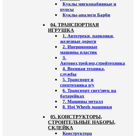
Куклы мягконабивные и
пупсы
Куклы-аналоги Барби
04. ТРАНСПОРТНАЯ
ИГРУШКА
1. Автотреки, парковки,
железные дороги
2. Инерционные
машины пластик
3.
Автовоз,трейлер,стройтехника
4. Военная техника,
службы
5. Транспорт и
спецтехника р/у
6. Транспорт свет/звук на
батарейках
7. Машины металл
8. Hot Wheels машинки
05. КОНСТРУКТОРЫ,
СТРОИТЕЛЬНЫЕ НАБОРЫ,
СКЛЕЙКА
Конструктора