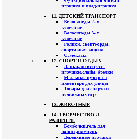
Функциональная мягкая
игрушка и плед-игрушка
11. ДЕТСКИЙ ТРАНСПОРТ
Велосипеды 2- х
колесные
Велосипеды 3- х
колесные
Ролики, скейтборды,
спортивная защита
Самокаты
12. СПОРТ И ОТДЫХ
Лапки,антистресс-
игрушки,слайм, брелки
Мыльные пузыри и
инвентарь для улицы
Товары для спорта и
подвижных игр
13. ЖИВОТНЫЕ
14. ТВОРЧЕСТВО И
РАЗВИТИЕ
Бомбочки,гель для
ванны,шампунь
Деревянные игрушки