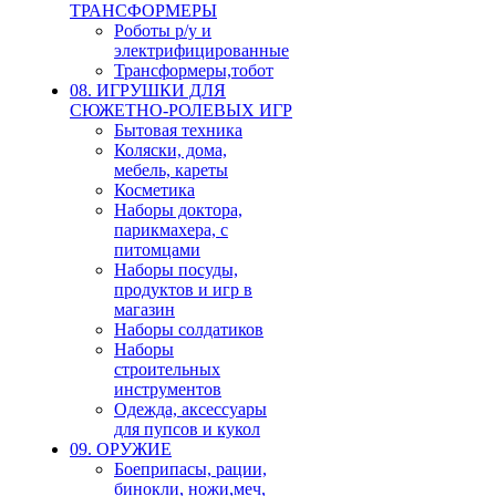
ТРАНСФОРМЕРЫ
Роботы р/у и
электрифицированные
Трансформеры,тобот
08. ИГРУШКИ ДЛЯ
СЮЖЕТНО-РОЛЕВЫХ ИГР
Бытовая техника
Коляски, дома,
мебель, кареты
Косметика
Наборы доктора,
парикмахера, с
питомцами
Наборы посуды,
продуктов и игр в
магазин
Наборы солдатиков
Наборы
строительных
инструментов
Одежда, аксессуары
для пупсов и кукол
09. ОРУЖИЕ
Боеприпасы, рации,
бинокли, ножи,меч,