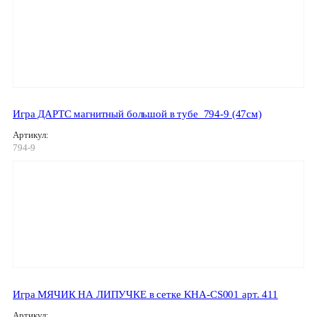
Игра ДАРТС магнитный большой в тубе_794-9 (47см)
Артикул:
794-9
Игра МЯЧИК НА ЛИПУЧКЕ в сетке KHA-CS001 арт. 411
Артикул: