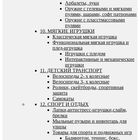
Арбалеты, луки
Оружие с гелевыми и мягкими
пулями, шарами, софт патронами
Оружие с пласстмассовыми
пулями
10. МЯГКИЕ ИГРУШКИ
Классическая мягкая игрушка
Функциональная мягкая игрушка и
плед-игрушка
Игрушки с пледом
Интерактивные и механические
игрушки
11. ДЕТСКИЙ ТРАНСПОРТ
Велосипеды 2- х колесные
Велосипеды 3- х колесные
Ролики, скейтборды, спортивная
защита
Самокаты
12. СПОРТ И ОТДЫХ
Лапки,антистресс-игрушки,слайм,
брелки
Мыльные пузыри и инвентарь для
улицы
Товары для спорта и подвижных игр
Бадминтон, теннис, бокс,