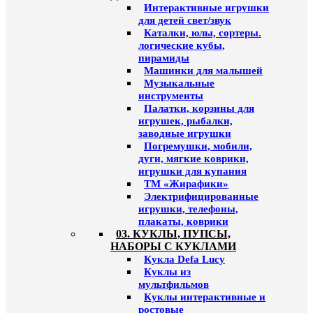
Интерактивные игрушки
для детей свет/звук
Каталки, юлы, сортеры.
логические кубы,
пирамиды
Машинки для малышей
Музыкальные
инструменты
Палатки, корзины для
игрушек, рыбалки,
заводные игрушки
Погремушки, мобили,
дуги, мягкие коврики,
игрушки для купания
ТМ «Жирафики»
Электрифицированные
игрушки, телефоны,
плакаты, коврики
03. КУКЛЫ, ПУПСЫ,
НАБОРЫ С КУКЛАМИ
Кукла Defa Lucy
Куклы из
мультфильмов
Куклы интерактивные и
ростовые