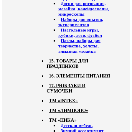
Доски для рисования,
мозайка, калейдоскопы,
микроскопы
Наборы для опытов,
экспериментов
Настольные игры,
кубики, лото, футбол
Пазлы, наборы для
творчества, холсты,
алмазная мозайка
15. ТОВАРЫ ДЛЯ
ПРАЗДНИКОВ
16. ЭЛЕМЕНТЫ ПИТАНИЯ
17. РЮКЗАКИ И
СУМОЧКИ
ТМ «INTEX»
ТМ «ЛИМПОПО»
ТМ «НИКА»
Детская мебель
Зимний ассортимент