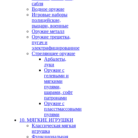
сабля
Водное оружие
Игровые наборы
полицейские,
рыцари, военные
Оружие металл
Оружие трещетка,
пугач и
электрифицированное
Стреляющее оружие
Арбалеты,
луки
Оружие с
гелевыми и
мягкими
пулями,
шарами, софт
патронами
Оружие с
пласстмассовыми
пулями
10. МЯГКИЕ ИГРУШКИ
Классическая мягкая
игрушка
Функциональная