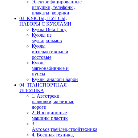
Электрифицированные
игрушки, телефоны,
плакаты, коврики
03. КУКЛЫ, ПУПСЫ,
НАБОРЫ С КУКЛАМИ
Кукла Defa Lucy
Куклы из
мультфильмов
Куклы
интерактивные и
ростовые
Куклы
мягконабивные и
пупсы
Куклы-аналоги Барби
04. ТРАНСПОРТНАЯ
ИГРУШКА
1. Автотреки,
парковки, железные
дороги
2. Инерционные
машины пластик
3.
Автовоз,трейлер,стройтехника
4. Военная техника,