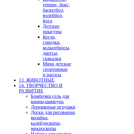
теннис, бокс,
баскетбол,
волейбол,
йога
Детские
прыгуны
Кегли,
городки,
кольцебросы,
дартсы,
скакалки
Мячи детские
спортивные
и насосы
13. ЖИВОТНЫЕ
14. ТВОРЧЕСТВО И
РАЗВИТИЕ
Бомбочки,гель для
ванны,шампунь
Деревянные игрушки
Доски для рисования,
мозайка,
калейдоскопы,
микроскопы
Наборы для опытов,