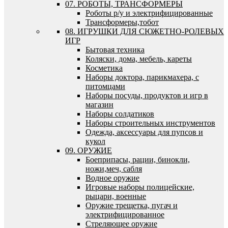
07. РОБОТЫ, ТРАНСФОРМЕРЫ
Роботы р/у и электрифицированные
Трансформеры,тобот
08. ИГРУШКИ ДЛЯ СЮЖЕТНО-РОЛЕВЫХ
ИГР
Бытовая техника
Коляски, дома, мебель, кареты
Косметика
Наборы доктора, парикмахера, с
питомцами
Наборы посуды, продуктов и игр в
магазин
Наборы солдатиков
Наборы строительных инструментов
Одежда, аксессуары для пупсов и
кукол
09. ОРУЖИЕ
Боеприпасы, рации, бинокли,
ножи,меч, сабля
Водное оружие
Игровые наборы полицейские,
рыцари, военные
Оружие трещетка, пугач и
электрифицированное
Стреляющее оружие