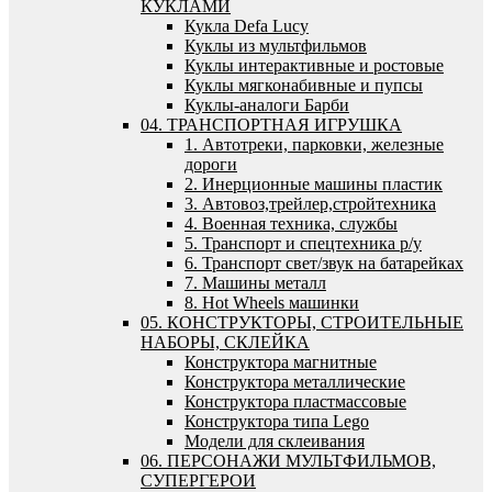
КУКЛАМИ
Кукла Defa Lucy
Куклы из мультфильмов
Куклы интерактивные и ростовые
Куклы мягконабивные и пупсы
Куклы-аналоги Барби
04. ТРАНСПОРТНАЯ ИГРУШКА
1. Автотреки, парковки, железные
дороги
2. Инерционные машины пластик
3. Автовоз,трейлер,стройтехника
4. Военная техника, службы
5. Транспорт и спецтехника р/у
6. Транспорт свет/звук на батарейках
7. Машины металл
8. Hot Wheels машинки
05. КОНСТРУКТОРЫ, СТРОИТЕЛЬНЫЕ
НАБОРЫ, СКЛЕЙКА
Конструктора магнитные
Конструктора металлические
Конструктора пластмассовые
Конструктора типа Lego
Модели для склеивания
06. ПЕРСОНАЖИ МУЛЬТФИЛЬМОВ,
СУПЕРГЕРОИ