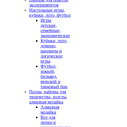
экспериментов
Настольные игры,
кубики, лото, футбол
Игры
детские,
семейные,
экономические
Кубики, лото,
домино,
шахматы и
логические
игры
Футбол,
хоккей,
бильярд,
морской и
танковый бои
Пазлы, наборы для
творчества, холсты,
алмазная мозайка
Алмазная
мозайка
Все для
лепки и