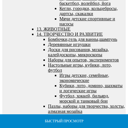
баскетбол, волейбол, йога
Кегли, городки, кольцебросы,
дартсы, скакалки
Мячи детские спортивные и
насосы
13. ЖИВОТНЫЕ
14. ТВОРЧЕСТВО И РАЗВИТИЕ
Бомбочки,гель для ванны,шампунь
Деревянные игрушки
Доски для рисования, мозайка,
калейдоскопы, микроскопы
Наборы для опытов, экспериментов
Настольные игры, кубики, лото,
футбол
Игры детские, семейные,
экономические
Кубики, лото, домино, шахматы
и логические игры
Футбол, хоккей, бильярд,
морской и танковый бои
Пазлы, наборы для творчества, холсты,
алмазная мозайка
Алмазная мозайка
БЫСТРЫЙ ПРОСМОТР
БЫСТРЫЙ ПРОСМОТР
БЫСТРЫЙ ПРОСМОТР
БЫСТРЫЙ ПРОСМОТР
БЫСТРЫЙ ПРОСМОТР
Все для лепки и моделирования
Все для рисования и росписи