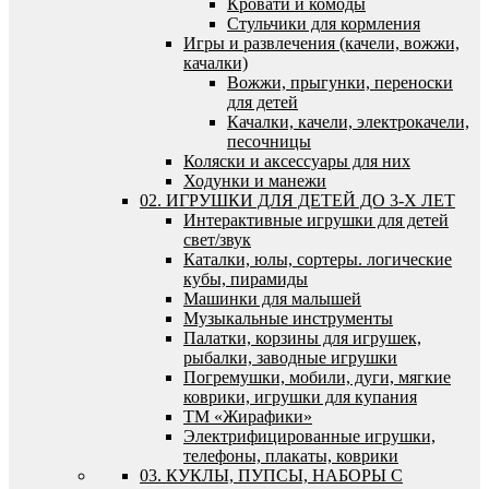
Кровати и комоды
Стульчики для кормления
Игры и развлечения (качели, вожжи,
качалки)
Вожжи, прыгунки, переноски
для детей
Качалки, качели, электрокачели,
песочницы
Коляски и аксессуары для них
Ходунки и манежи
02. ИГРУШКИ ДЛЯ ДЕТЕЙ ДО 3-Х ЛЕТ
Интерактивные игрушки для детей
свет/звук
Каталки, юлы, сортеры. логические
кубы, пирамиды
Машинки для малышей
Музыкальные инструменты
Палатки, корзины для игрушек,
рыбалки, заводные игрушки
Погремушки, мобили, дуги, мягкие
коврики, игрушки для купания
ТМ «Жирафики»
Электрифицированные игрушки,
телефоны, плакаты, коврики
03. КУКЛЫ, ПУПСЫ, НАБОРЫ С