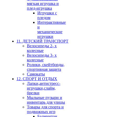
мягкая игрушка и
плед-игрушка
Игрушки с
пледом
Интерактивные
и
механические
игрушки
11. ДЕТСКИЙ ТРАНСПОРТ
Велосипеды 2- х
колесные
Велосипеды 3- х
колесные
Ролики, скейтборды,
спортивная защита
Самокаты
12. СПОРТ И ОТДЫХ
Лапки,антистресс-
игрушки,слайм,
брелки
Мыльные пузыри и
инвентарь для улицы
Товары для спорта и
подвижных игр
Бадминтон,