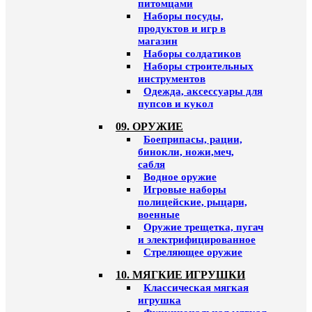
питомцами
Наборы посуды,
продуктов и игр в
магазин
Наборы солдатиков
Наборы строительных
инструментов
Одежда, аксессуары для
пупсов и кукол
09. ОРУЖИЕ
Боеприпасы, рации,
бинокли, ножи,меч,
сабля
Водное оружие
Игровые наборы
полицейские, рыцари,
военные
Оружие трещетка, пугач
и электрифицированное
Стреляющее оружие
10. МЯГКИЕ ИГРУШКИ
Классическая мягкая
игрушка