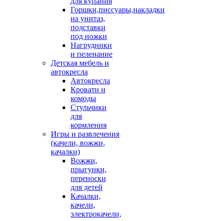
для купания
Горшки,писсуары,накладки
на унитаз,
подставки
под ножки
Нагрудники
и пеленание
Детская мебель и
автокресла
Автокресла
Кровати и
комоды
Стульчики
для
кормления
Игры и развлечения
(качели, вожжи,
качалки)
Вожжи,
прыгунки,
переноски
для детей
Качалки,
качели,
электрокачели,