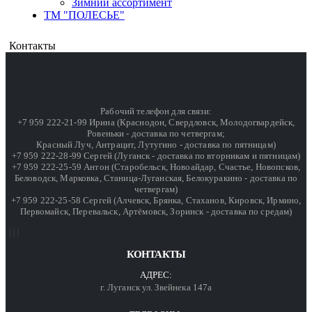
Зимний ассортимент
ТМ "ПОЛЕСЬЕ"
Контакты
Рабочий телефон для связи:
+7 959 222-21-99 Ирина (Краснодон, Свердловск, Молодогвардейск,
Ровеньки - доставка по четвергам;
Красный Луч, Антрацит, Лутугино - доставка по пятницам)
+7 959 222-28-99 Сергей (Луганск - доставка по вторникам и пятницам)
+7 959 222-25-59 Антон (Старобельск, Новоайдар, Счастье, Новопсков,
Беловодск, Марковка, Станица-Луганская, Белокуракино - доставка по
четвергам)
+7 959 222-25-58 Сергей (Алчевск, Брянка, Стаханов, Кировск, Ирмино,
Первомайск, Перевальск, Артёмовск, Зоринск - доставка по средам)
КОНТАКТЫ
АДРЕС:
г. Луганск ул. Звейнека 147а