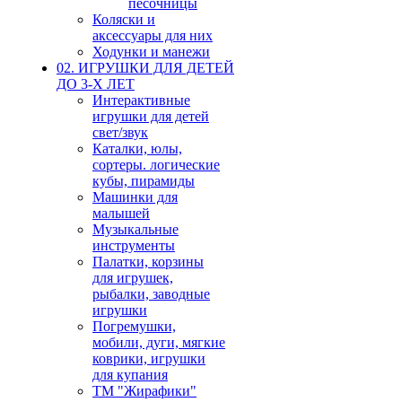
песочницы
Коляски и
аксессуары для них
Ходунки и манежи
02. ИГРУШКИ ДЛЯ ДЕТЕЙ
ДО 3-Х ЛЕТ
Интерактивные
игрушки для детей
свет/звук
Каталки, юлы,
сортеры. логические
кубы, пирамиды
Машинки для
малышей
Музыкальные
инструменты
Палатки, корзины
для игрушек,
рыбалки, заводные
игрушки
Погремушки,
мобили, дуги, мягкие
коврики, игрушки
для купания
ТМ "Жирафики"