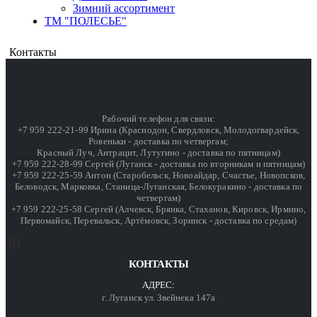
Зимний ассортимент
ТМ "ПОЛЕСЬЕ"
Контакты
Рабочий телефон для связи:
+7 959 222-21-99 Ирина (Краснодон, Свердловск, Молодогвардейск,
Ровеньки - доставка по четвергам;
Красный Луч, Антрацит, Лутугино - доставка по пятницам)
+7 959 222-28-99 Сергей (Луганск - доставка по вторникам и пятницам)
+7 959 222-25-59 Антон (Старобельск, Новоайдар, Счастье, Новопсков,
Беловодск, Марковка, Станица-Луганская, Белокуракино - доставка по
четвергам)
+7 959 222-25-58 Сергей (Алчевск, Брянка, Стаханов, Кировск, Ирмино,
Первомайск, Перевальск, Артёмовск, Зоринск - доставка по средам)
КОНТАКТЫ
АДРЕС:
г. Луганск ул. Звейнека 147а