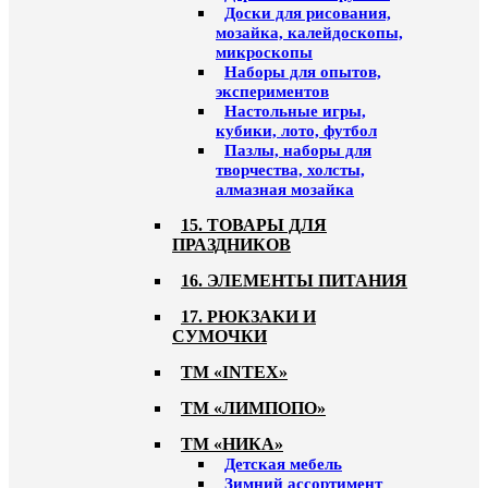
Доски для рисования,
мозайка, калейдоскопы,
микроскопы
Наборы для опытов,
экспериментов
Настольные игры,
кубики, лото, футбол
Пазлы, наборы для
творчества, холсты,
алмазная мозайка
15. ТОВАРЫ ДЛЯ
ПРАЗДНИКОВ
16. ЭЛЕМЕНТЫ ПИТАНИЯ
17. РЮКЗАКИ И
СУМОЧКИ
ТМ «INTEX»
ТМ «ЛИМПОПО»
ТМ «НИКА»
Детская мебель
Зимний ассортимент