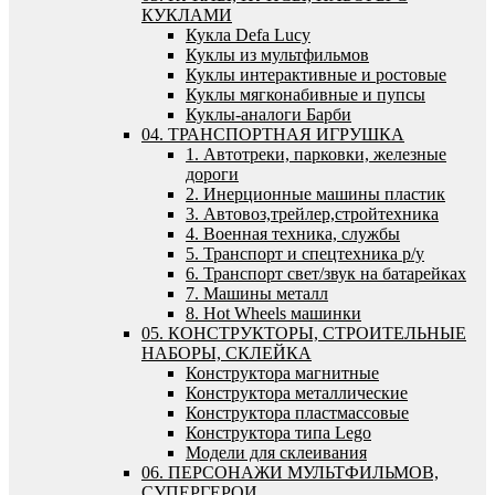
КУКЛАМИ
Кукла Defa Lucy
Куклы из мультфильмов
Куклы интерактивные и ростовые
Куклы мягконабивные и пупсы
Куклы-аналоги Барби
04. ТРАНСПОРТНАЯ ИГРУШКА
1. Автотреки, парковки, железные
дороги
2. Инерционные машины пластик
3. Автовоз,трейлер,стройтехника
4. Военная техника, службы
5. Транспорт и спецтехника р/у
6. Транспорт свет/звук на батарейках
7. Машины металл
8. Hot Wheels машинки
05. КОНСТРУКТОРЫ, СТРОИТЕЛЬНЫЕ
НАБОРЫ, СКЛЕЙКА
Конструктора магнитные
Конструктора металлические
Конструктора пластмассовые
Конструктора типа Lego
Модели для склеивания
06. ПЕРСОНАЖИ МУЛЬТФИЛЬМОВ,
СУПЕРГЕРОИ