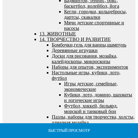
Бадминтон, теннис, бокс,
баскетбол, волейбол, йога
Кегли, городки, кольцебросы,
дартсы, скакалки
Мячи детские спортивные и
насосы
13. ЖИВОТНЫЕ
14. ТВОРЧЕСТВО И РАЗВИТИЕ
Бомбочки,гель для ванны,шампунь
Деревянные игрушки
Доски для рисования, мозайка,
калейдоскопы, микроскопы
Наборы для опытов, экспериментов
Настольные игры, кубики, лото,
футбол
Игры детские, семейные,
экономические
Кубики, лото, домино, шахматы
и логические игры
Футбол, хоккей, бильярд,
морской и танковый бои
Пазлы, наборы для творчества, холсты,
алмазная мозайка
Алмазная мозайка
БЫСТРЫЙ ПРОСМОТР
БЫСТРЫЙ ПРОСМОТР
БЫСТРЫЙ ПРОСМОТР
БЫСТРЫЙ ПРОСМОТР
БЫСТРЫЙ ПРОСМОТР
Все для лепки и моделирования