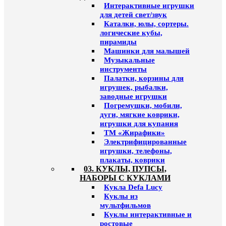
Интерактивные игрушки
для детей свет/звук
Каталки, юлы, сортеры.
логические кубы,
пирамиды
Машинки для малышей
Музыкальные
инструменты
Палатки, корзины для
игрушек, рыбалки,
заводные игрушки
Погремушки, мобили,
дуги, мягкие коврики,
игрушки для купания
ТМ «Жирафики»
Электрифицированные
игрушки, телефоны,
плакаты, коврики
03. КУКЛЫ, ПУПСЫ,
НАБОРЫ С КУКЛАМИ
Кукла Defa Lucy
Куклы из
мультфильмов
Куклы интерактивные и
ростовые