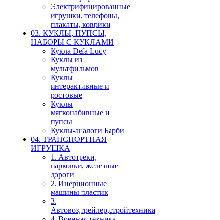
Электрифицированные
игрушки, телефоны,
плакаты, коврики
03. КУКЛЫ, ПУПСЫ,
НАБОРЫ С КУКЛАМИ
Кукла Defa Lucy
Куклы из
мультфильмов
Куклы
интерактивные и
ростовые
Куклы
мягконабивные и
пупсы
Куклы-аналоги Барби
04. ТРАНСПОРТНАЯ
ИГРУШКА
1. Автотреки,
парковки, железные
дороги
2. Инерционные
машины пластик
3.
Автовоз,трейлер,стройтехника
4. Военная техника,