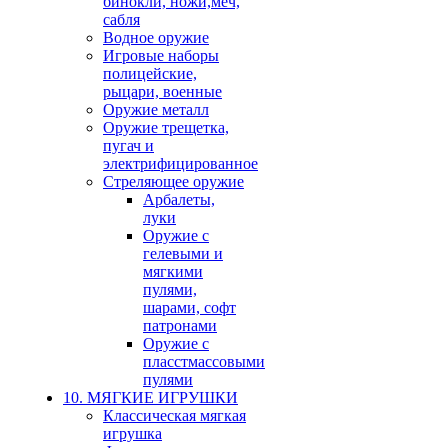
бинокли, ножи,меч,
сабля
Водное оружие
Игровые наборы
полицейские,
рыцари, военные
Оружие металл
Оружие трещетка,
пугач и
электрифицированное
Стреляющее оружие
Арбалеты,
луки
Оружие с
гелевыми и
мягкими
пулями,
шарами, софт
патронами
Оружие с
пласстмассовыми
пулями
10. МЯГКИЕ ИГРУШКИ
Классическая мягкая
игрушка