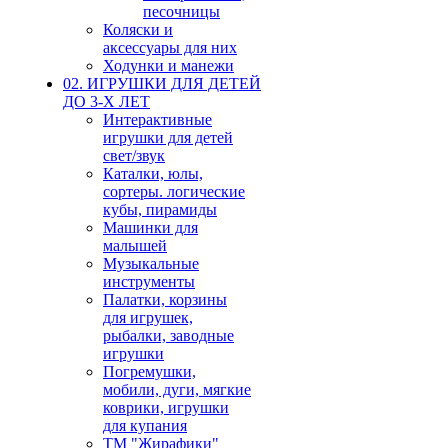
песочницы
Коляски и
аксессуары для них
Ходунки и манежи
02. ИГРУШКИ ДЛЯ ДЕТЕЙ
ДО 3-Х ЛЕТ
Интерактивные
игрушки для детей
свет/звук
Каталки, юлы,
сортеры. логические
кубы, пирамиды
Машинки для
малышей
Музыкальные
инструменты
Палатки, корзины
для игрушек,
рыбалки, заводные
игрушки
Погремушки,
мобили, дуги, мягкие
коврики, игрушки
для купания
ТМ "Жирафики"