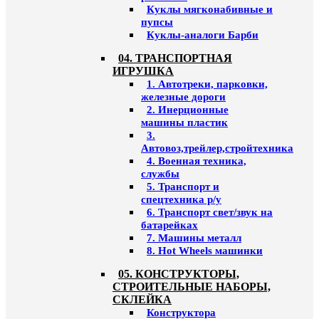
Куклы мягконабивные и
пупсы
Куклы-аналоги Барби
04. ТРАНСПОРТНАЯ
ИГРУШКА
1. Автотреки, парковки,
железные дороги
2. Инерционные
машины пластик
3.
Автовоз,трейлер,стройтехника
4. Военная техника,
службы
5. Транспорт и
спецтехника р/у
6. Транспорт свет/звук на
батарейках
7. Машины металл
8. Hot Wheels машинки
05. КОНСТРУКТОРЫ,
СТРОИТЕЛЬНЫЕ НАБОРЫ,
СКЛЕЙКА
Конструктора