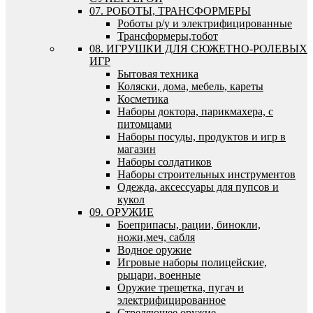
07. РОБОТЫ, ТРАНСФОРМЕРЫ
Роботы р/у и электрифицированные
Трансформеры,тобот
08. ИГРУШКИ ДЛЯ СЮЖЕТНО-РОЛЕВЫХ
ИГР
Бытовая техника
Коляски, дома, мебель, кареты
Косметика
Наборы доктора, парикмахера, с
питомцами
Наборы посуды, продуктов и игр в
магазин
Наборы солдатиков
Наборы строительных инструментов
Одежда, аксессуары для пупсов и
кукол
09. ОРУЖИЕ
Боеприпасы, рации, бинокли,
ножи,меч, сабля
Водное оружие
Игровые наборы полицейские,
рыцари, военные
Оружие трещетка, пугач и
электрифицированное
Стреляющее оружие