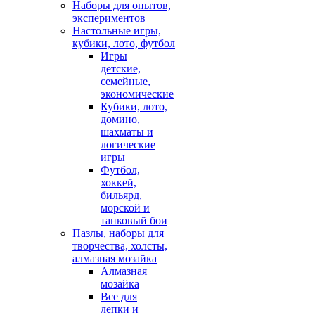
Наборы для опытов,
экспериментов
Настольные игры,
кубики, лото, футбол
Игры
детские,
семейные,
экономические
Кубики, лото,
домино,
шахматы и
логические
игры
Футбол,
хоккей,
бильярд,
морской и
танковый бои
Пазлы, наборы для
творчества, холсты,
алмазная мозайка
Алмазная
мозайка
Все для
лепки и