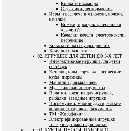
Кровати и комоды
Стульчики для кормления
Игры и развлечения (качели, вожжи,
качалки)
Вожжи, прыгунки, переноски
для детей
Качалки, качели, электрокачели,
песочницы
Коляски и аксессуары для них
Ходунки и манежи
02. ИГРУШКИ ДЛЯ ДЕТЕЙ ДО 3-Х ЛЕТ
Интерактивные игрушки для детей
свет/звук
Каталки, юлы, сортеры. логические
кубы, пирамиды
Машинки для малышей
Музыкальные инструменты
Палатки, корзины для игрушек,
рыбалки, заводные игрушки
Погремушки, мобили, дуги, мягкие
коврики, игрушки для купания
ТМ «Жирафики»
Электрифицированные игрушки,
телефоны, плакаты, коврики
03. КУКЛЫ, ПУПСЫ, НАБОРЫ С