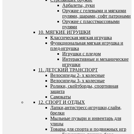
Арбалеты, луки
Оружие с гелевыми и мягкими
пулями, шарами, софт патронами
Оружие с пласстмассовыми
пулями
10. МЯГКИЕ ИГРУШКИ
Классическая мягкая игрушка
Функциональная мягкая игрушка и
плед-игрушка
Игрушки с пледом
Интерактивные и механические
игрушки
11. ДЕТСКИЙ ТРАНСПОРТ
Велосипеды 2- х колесные
Велосипеды 3- х колесные
Ролики, скейтборды, спортивная
защита
Самокаты
12. СПОРТ И ОТДЫХ
Лапки,антистресс-игрушки,слайм,
брелки
Мыльные пузыри и инвентарь для
улицы
Товары для спорта и подвижных игр