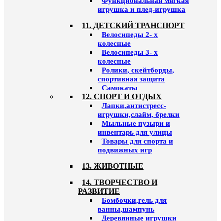
Функциональная мягкая
игрушка и плед-игрушка
11. ДЕТСКИЙ ТРАНСПОРТ
Велосипеды 2- х
колесные
Велосипеды 3- х
колесные
Ролики, скейтборды,
спортивная защита
Самокаты
12. СПОРТ И ОТДЫХ
Лапки,антистресс-
игрушки,слайм, брелки
Мыльные пузыри и
инвентарь для улицы
Товары для спорта и
подвижных игр
13. ЖИВОТНЫЕ
14. ТВОРЧЕСТВО И
РАЗВИТИЕ
Бомбочки,гель для
ванны,шампунь
Деревянные игрушки