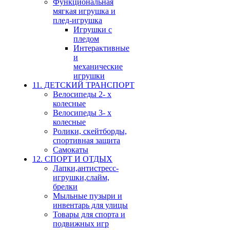
Функциональная
мягкая игрушка и
плед-игрушка
Игрушки с
пледом
Интерактивные
и
механические
игрушки
11. ДЕТСКИЙ ТРАНСПОРТ
Велосипеды 2- х
колесные
Велосипеды 3- х
колесные
Ролики, скейтборды,
спортивная защита
Самокаты
12. СПОРТ И ОТДЫХ
Лапки,антистресс-
игрушки,слайм,
брелки
Мыльные пузыри и
инвентарь для улицы
Товары для спорта и
подвижных игр