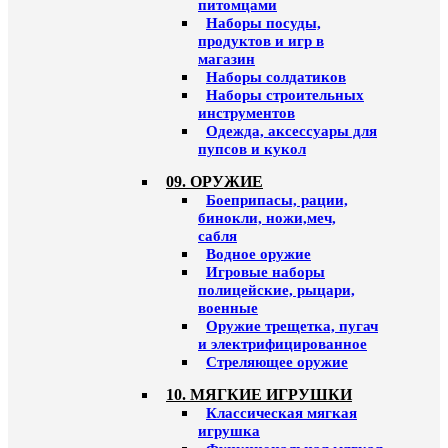
питомцами
Наборы посуды,
продуктов и игр в
магазин
Наборы солдатиков
Наборы строительных
инструментов
Одежда, аксессуары для
пупсов и кукол
09. ОРУЖИЕ
Боеприпасы, рации,
бинокли, ножи,меч,
сабля
Водное оружие
Игровые наборы
полицейские, рыцари,
военные
Оружие трещетка, пугач
и электрифицированное
Стреляющее оружие
10. МЯГКИЕ ИГРУШКИ
Классическая мягкая
игрушка