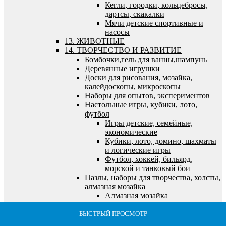
Кегли, городки, кольцебросы,
дартсы, скакалки
Мячи детские спортивные и
насосы
13. ЖИВОТНЫЕ
14. ТВОРЧЕСТВО И РАЗВИТИЕ
Бомбочки,гель для ванны,шампунь
Деревянные игрушки
Доски для рисования, мозайка,
калейдоскопы, микроскопы
Наборы для опытов, экспериментов
Настольные игры, кубики, лото,
футбол
Игры детские, семейные,
экономические
Кубики, лото, домино, шахматы
и логические игры
Футбол, хоккей, бильярд,
морской и танковый бои
Пазлы, наборы для творчества, холсты,
алмазная мозайка
Алмазная мозайка
Все для лепки и моделирования
Все для рисования и росписи
БЫСТРЫЙ ПРОСМОТР
БЫСТРЫЙ ПРОСМОТР
БЫСТРЫЙ ПРОСМОТР
БЫСТРЫЙ ПРОСМОТР
БЫСТРЫЙ ПРОСМОТР
Выжигание по дереву