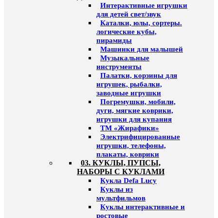
Интерактивные игрушки
для детей свет/звук
Каталки, юлы, сортеры.
логические кубы,
пирамиды
Машинки для малышей
Музыкальные
инструменты
Палатки, корзины для
игрушек, рыбалки,
заводные игрушки
Погремушки, мобили,
дуги, мягкие коврики,
игрушки для купания
ТМ «Жирафики»
Электрифицированные
игрушки, телефоны,
плакаты, коврики
03. КУКЛЫ, ПУПСЫ,
НАБОРЫ С КУКЛАМИ
Кукла Defa Lucy
Куклы из
мультфильмов
Куклы интерактивные и
ростовые