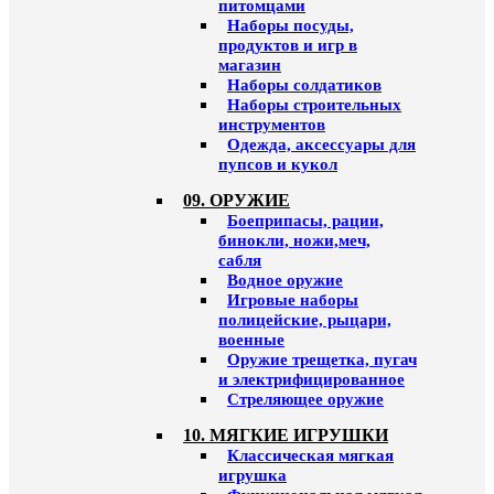
питомцами
Наборы посуды,
продуктов и игр в
магазин
Наборы солдатиков
Наборы строительных
инструментов
Одежда, аксессуары для
пупсов и кукол
09. ОРУЖИЕ
Боеприпасы, рации,
бинокли, ножи,меч,
сабля
Водное оружие
Игровые наборы
полицейские, рыцари,
военные
Оружие трещетка, пугач
и электрифицированное
Стреляющее оружие
10. МЯГКИЕ ИГРУШКИ
Классическая мягкая
игрушка