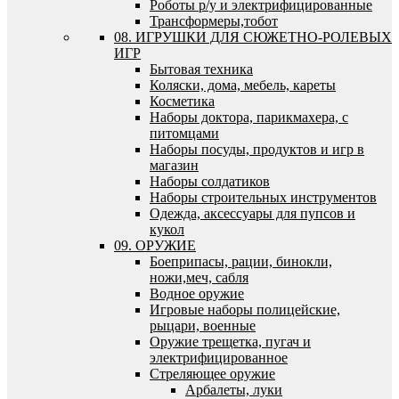
Роботы р/у и электрифицированные
Трансформеры,тобот
08. ИГРУШКИ ДЛЯ СЮЖЕТНО-РОЛЕВЫХ
ИГР
Бытовая техника
Коляски, дома, мебель, кареты
Косметика
Наборы доктора, парикмахера, с
питомцами
Наборы посуды, продуктов и игр в
магазин
Наборы солдатиков
Наборы строительных инструментов
Одежда, аксессуары для пупсов и
кукол
09. ОРУЖИЕ
Боеприпасы, рации, бинокли,
ножи,меч, сабля
Водное оружие
Игровые наборы полицейские,
рыцари, военные
Оружие трещетка, пугач и
электрифицированное
Стреляющее оружие
Арбалеты, луки