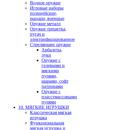
Водное оружие
Игровые наборы
полицейские,
рыцари, военные
Оружие металл
Оружие трещетка,
пугач и
электрифицированное
Стреляющее оружие
Арбалеты,
луки
Оружие с
гелевыми и
мягкими
пулями,
шарами, софт
патронами
Оружие с
пласстмассовыми
пулями
10. МЯГКИЕ ИГРУШКИ
Классическая мягкая
игрушка
Функциональная
мягкая игрушка и