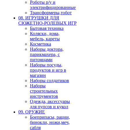
Роботы р/у и
электрифицированные
Трансформеры,тобот
08. ИГРУШКИ ДЛЯ
СЮЖЕТНО-РОЛЕВЫХ ИГР
Бытовая техника
Коляски, дома,
мебель, кареты
Косметика
Наборы доктора,
парикмахера, с
питомцами
Наборы посуды,
продуктов и игр в
магазин
Наборы солдатиков
Наборы
строительных
инструментов
Одежда, аксессуары
для пупсов и кукол
09. ОРУЖИЕ
Боеприпасы, рации,
бинокли, ножи,меч,
сабля