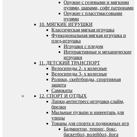
Оружие с гелевыми и мягкими
пулями, шарами, софт патронами
Оружие с пласстмассовыми
пулями
10. МЯГКИЕ ИГРУШКИ
Классическая мягкая игрушка
Функциональная мягкая игрушка и
плед-игрушка
Игрушки с пледом
Интерактивные и механические
игрушки
11. ДЕТСКИЙ ТРАНСПОРТ
Велосипеды 2- х колесные
Велосипеды 3- х колесные
Ролики, скейтборды, спортивная
защита
Самокаты
12. СПОРТ И ОТДЫХ
Лапки,антистресс-игрушки,слайм,
брелки
Мыльные пузыри и инвентарь для
улицы
Товары для спорта и подвижных игр
Бадминтон, теннис, бокс,
баскетбол, волейбол, йога