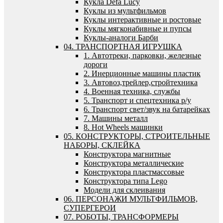
Кукла Defa Lucy
Куклы из мультфильмов
Куклы интерактивные и ростовые
Куклы мягконабивные и пупсы
Куклы-аналоги Барби
04. ТРАНСПОРТНАЯ ИГРУШКА
1. Автотреки, парковки, железные
дороги
2. Инерционные машины пластик
3. Автовоз,трейлер,стройтехника
4. Военная техника, службы
5. Транспорт и спецтехника р/у
6. Транспорт свет/звук на батарейках
7. Машины металл
8. Hot Wheels машинки
05. КОНСТРУКТОРЫ, СТРОИТЕЛЬНЫЕ
НАБОРЫ, СКЛЕЙКА
Конструктора магнитные
Конструктора металлические
Конструктора пластмассовые
Конструктора типа Lego
Модели для склеивания
06. ПЕРСОНАЖИ МУЛЬТФИЛЬМОВ,
СУПЕРГЕРОИ
07. РОБОТЫ, ТРАНСФОРМЕРЫ