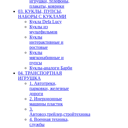
игрушки, телефоны,
плакаты, коврики
03. КУКЛЫ, ПУПСЫ,
НАБОРЫ С КУКЛАМИ
Кукла Defa Lucy
Куклы из
мультфильмов
Куклы
интерактивные и
ростовые
Куклы
мягконабивные и
пупсы
Куклы-аналоги Барби
04. ТРАНСПОРТНАЯ
ИГРУШКА
1. Автотреки,
парковки, железные
дороги
2. Инерционные
машины пластик
3.
Автовоз,трейлер,стройтехника
4. Военная техника,
службы