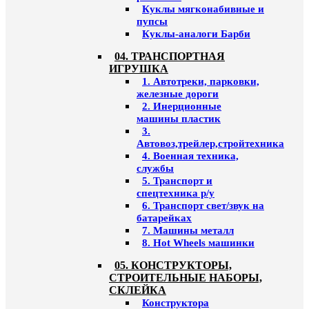
Куклы мягконабивные и
пупсы
Куклы-аналоги Барби
04. ТРАНСПОРТНАЯ
ИГРУШКА
1. Автотреки, парковки,
железные дороги
2. Инерционные
машины пластик
3.
Автовоз,трейлер,стройтехника
4. Военная техника,
службы
5. Транспорт и
спецтехника р/у
6. Транспорт свет/звук на
батарейках
7. Машины металл
8. Hot Wheels машинки
05. КОНСТРУКТОРЫ,
СТРОИТЕЛЬНЫЕ НАБОРЫ,
СКЛЕЙКА
Конструктора