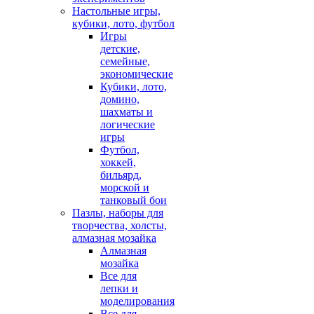
Настольные игры,
кубики, лото, футбол
Игры
детские,
семейные,
экономические
Кубики, лото,
домино,
шахматы и
логические
игры
Футбол,
хоккей,
бильярд,
морской и
танковый бои
Пазлы, наборы для
творчества, холсты,
алмазная мозайка
Алмазная
мозайка
Все для
лепки и
моделирования
Все для