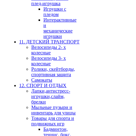
плед-игрушка
Игрушки с
пледом
Интерактивные
и
механические
игрушки
11. ДЕТСКИЙ ТРАНСПОРТ
Велосипеды 2- х
колесные
Велосипеды 3- х
колесные
Ролики, скейтборды,
спортивная защита
Самокаты
12. СПОРТ И ОТДЫХ
Лапки,антистресс-
игрушки,слайм,
брелки
Мыльные пузыри и
инвентарь для улицы
Товары для спорта и
подвижных игр
Бадминтон,
теннис, бокс,