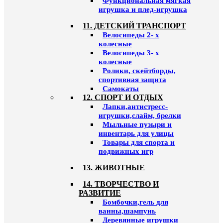
Функциональная мягкая
игрушка и плед-игрушка
11. ДЕТСКИЙ ТРАНСПОРТ
Велосипеды 2- х
колесные
Велосипеды 3- х
колесные
Ролики, скейтборды,
спортивная защита
Самокаты
12. СПОРТ И ОТДЫХ
Лапки,антистресс-
игрушки,слайм, брелки
Мыльные пузыри и
инвентарь для улицы
Товары для спорта и
подвижных игр
13. ЖИВОТНЫЕ
14. ТВОРЧЕСТВО И
РАЗВИТИЕ
Бомбочки,гель для
ванны,шампунь
Деревянные игрушки