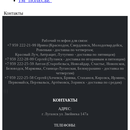
ТМ "ПОЛЕСЬЕ"
Контакты
Рабочий телефон для связи:
+7 959 222-21-99 Ирина (Краснодон, Свердловск, Молодогвардейск,
Ровеньки - доставка по четвергам;
Красный Луч, Антрацит, Лутугино - доставка по пятницам)
+7 959 222-28-99 Сергей (Луганск - доставка по вторникам и пятницам)
+7 959 222-25-59 Антон (Старобельск, Новоайдар, Счастье, Новопсков,
Беловодск, Марковка, Станица-Луганская, Белокуракино - доставка по
четвергам)
+7 959 222-25-58 Сергей (Алчевск, Брянка, Стаханов, Кировск, Ирмино,
Первомайск, Перевальск, Артёмовск, Зоринск - доставка по средам)
КОНТАКТЫ
АДРЕС:
г. Луганск ул. Звейнека 147а
ТЕЛЕФОНЫ: