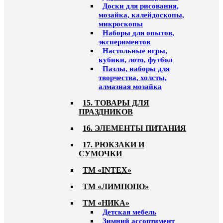
Доски для рисования,
мозайка, калейдоскопы,
микроскопы
Наборы для опытов,
экспериментов
Настольные игры,
кубики, лото, футбол
Пазлы, наборы для
творчества, холсты,
алмазная мозайка
15. ТОВАРЫ ДЛЯ
ПРАЗДНИКОВ
16. ЭЛЕМЕНТЫ ПИТАНИЯ
17. РЮКЗАКИ И
СУМОЧКИ
ТМ «INTEX»
ТМ «ЛИМПОПО»
ТМ «НИКА»
Детская мебель
Зимний ассортимент