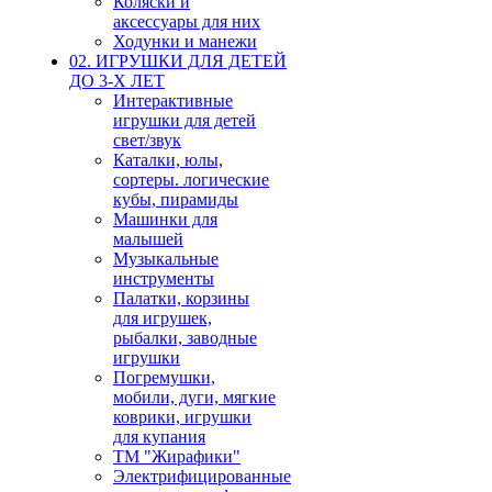
Коляски и
аксессуары для них
Ходунки и манежи
02. ИГРУШКИ ДЛЯ ДЕТЕЙ
ДО 3-Х ЛЕТ
Интерактивные
игрушки для детей
свет/звук
Каталки, юлы,
сортеры. логические
кубы, пирамиды
Машинки для
малышей
Музыкальные
инструменты
Палатки, корзины
для игрушек,
рыбалки, заводные
игрушки
Погремушки,
мобили, дуги, мягкие
коврики, игрушки
для купания
ТМ "Жирафики"
Электрифицированные