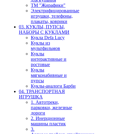
ТМ "Жирафики"
Электрифицированные
игрушки, телефоны,
плакаты, коврики
03. КУКЛЫ, ПУПСЫ,
НАБОРЫ С КУКЛАМИ
Кукла Defa Lucy
Куклы из
мультфильмов
Куклы
интерактивные и
ростовые
Куклы
мягконабивные и
пупсы
Куклы-аналоги Барби
04. ТРАНСПОРТНАЯ
ИГРУШКА
1. Автотреки,
парковки, железные
дороги
2. Инерционные
машины пластик
3.