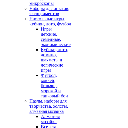
микроскопы
Наборы для опытов,
экспериментов
Настольные игры,
кубики, лото, футбол
Игры
детские,
семейные,
экономические
Кубики, лото,
домино,
шахматы и
логические
игры
Футбол,
хоккей,
бильярд,
морской и
танковый бои
Пазлы, наборы для
творчества, холсты,
алмазная мозайка
Алмазная
мозайка
Все для