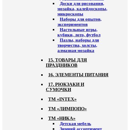
Доски для рисования,
мозайка, калейдоскопы,
микроскопы
Наборы для опытов,
экспериментов
Настольные игры,
кубики, лото, футбол
Пазлы, наборы для
творчества, холсты,
алмазная мозайка
15. ТОВАРЫ ДЛЯ
ПРАЗДНИКОВ
16. ЭЛЕМЕНТЫ ПИТАНИЯ
17. РЮКЗАКИ И
СУМОЧКИ
ТМ «INTEX»
ТМ «ЛИМПОПО»
ТМ «НИКА»
Детская мебель
Зимний ассортимент