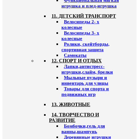
Функциональная мягкая
игрушка и плед-игрушка
11. ДЕТСКИЙ ТРАНСПОРТ
Велосипеды 2- х
колесные
Велосипеды 3- х
колесные
Ролики, скейтборды,
спортивная защита
Самокаты
12. СПОРТ И ОТДЫХ
Лапки,антистресс-
игрушки,слайм, брелки
Мыльные пузыри и
инвентарь для улицы
Товары для спорта и
подвижных игр
13. ЖИВОТНЫЕ
14. ТВОРЧЕСТВО И
РАЗВИТИЕ
Бомбочки,гель для
ванны,шампунь
Деревянные игрушки