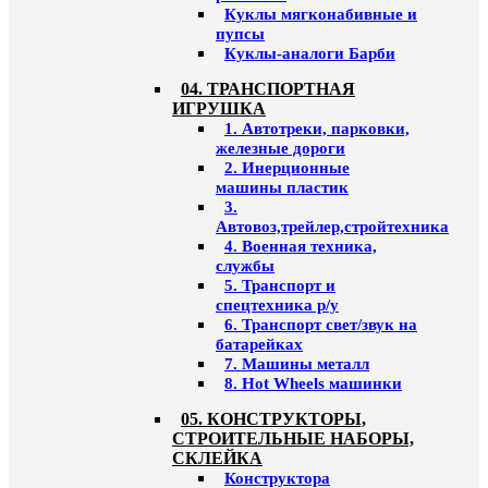
Куклы мягконабивные и
пупсы
Куклы-аналоги Барби
04. ТРАНСПОРТНАЯ
ИГРУШКА
1. Автотреки, парковки,
железные дороги
2. Инерционные
машины пластик
3.
Автовоз,трейлер,стройтехника
4. Военная техника,
службы
5. Транспорт и
спецтехника р/у
6. Транспорт свет/звук на
батарейках
7. Машины металл
8. Hot Wheels машинки
05. КОНСТРУКТОРЫ,
СТРОИТЕЛЬНЫЕ НАБОРЫ,
СКЛЕЙКА
Конструктора