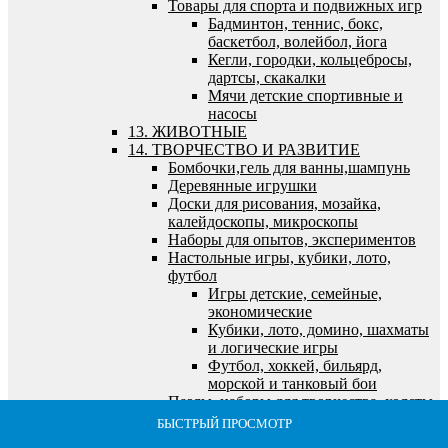
Товары для спорта и подвижных игр
Бадминтон, теннис, бокс,
баскетбол, волейбол, йога
Кегли, городки, кольцебросы,
дартсы, скакалки
Мячи детские спортивные и
насосы
13. ЖИВОТНЫЕ
14. ТВОРЧЕСТВО И РАЗВИТИЕ
Бомбочки,гель для ванны,шампунь
Деревянные игрушки
Доски для рисования, мозайка,
калейдоскопы, микроскопы
Наборы для опытов, экспериментов
Настольные игры, кубики, лото,
футбол
Игры детские, семейные,
экономические
Кубики, лото, домино, шахматы
и логические игры
Футбол, хоккей, бильярд,
морской и танковый бои
Пазлы, наборы для творчества, холсты,
алмазная мозайка
БЫСТРЫЙ ПРОСМОТР
БЫСТРЫЙ ПРОСМОТР
БЫСТРЫЙ ПРОСМОТР
БЫСТРЫЙ ПРОСМОТР
БЫСТРЫЙ ПРОСМОТР
Алмазная мозайка