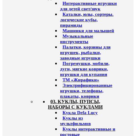
Интерактивные игрушки
для детей свет/звук
Каталки, юлы, сортеры.
логические кубы,
пирамиды
Машинки для малышей
Музыкальные
инструменты
Палатки, корзины для
игрушек, рыбалки,
заводные игрушки
Погремушки, мобили,
дуги, мягкие коврики,
игрушки для купания
ТМ «Жирафики»
Электрифицированные
игрушки, телефоны,
плакаты, коврики
03. КУКЛЫ, ПУПСЫ,
НАБОРЫ С КУКЛАМИ
Кукла Defa Lucy
Куклы из
мультфильмов
Куклы интерактивные и
ростовые