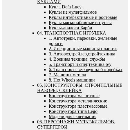
КУКЛАМИ
Кукла Defa Lucy
Куклы из мультфильмов
Куклы интерактивные и ростовые
Куклы мягконабивные и пупсы
Куклы-аналоги Барби
04. ТРАНСПОРТНАЯ ИГРУШКА
1. Автотреки, парковки, железные
дороги
2. Инерционные машины пластик
3. Автовоз,трейлер,стройтехника
4. Военная техника, службы
5. Транспорт и спецтехника р/у
6. Транспорт свет/звук на батарейках
7. Машины металл
8. Hot Wheels машинки
05. КОНСТРУКТОРЫ, СТРОИТЕЛЬНЫЕ
НАБОРЫ, СКЛЕЙКА
Конструктора магнитные
Конструктора металлические
Конструктора пластмассовые
Конструктора типа Lego
Модели для склеивания
06. ПЕРСОНАЖИ МУЛЬТФИЛЬМОВ,
СУПЕРГЕРОИ