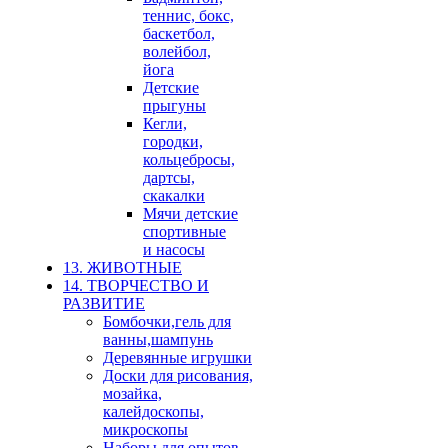
теннис, бокс,
баскетбол,
волейбол,
йога
Детские
прыгуны
Кегли,
городки,
кольцебросы,
дартсы,
скакалки
Мячи детские
спортивные
и насосы
13. ЖИВОТНЫЕ
14. ТВОРЧЕСТВО И
РАЗВИТИЕ
Бомбочки,гель для
ванны,шампунь
Деревянные игрушки
Доски для рисования,
мозайка,
калейдоскопы,
микроскопы
Наборы для опытов,