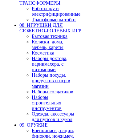
ТРАНСФОРМЕРЫ
Роботы р/у и
электрифицированные
Трансформеры,тобот
08. ИГРУШКИ ДЛЯ
СЮЖЕТНО-РОЛЕВЫХ ИГР
Бытовая техника
Коляски, дома,
мебель, кареты
Косметика
Наборы доктора,
парикмахера, с
питомцами
Наборы посуды,
продуктов и игр в
магазин
Наборы солдатиков
Наборы
строительных
инструментов
Одежда, аксессуары
для пупсов и кукол
09. ОРУЖИЕ
Боеприпасы, рации,
бинокли, ножи,меч,