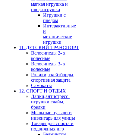
мягкая игрушка и
плед-игрушка
Игрушки с
пледом
Интерактивные
и
механические
игрушки
11. ДЕТСКИЙ ТРАНСПОРТ
Велосипеды 2- х
колесные
Велосипеды 3- х
колесные
Ролики, скейтборды,
спортивная защита
Самокаты
12. СПОРТ И ОТДЫХ
Лапки,антистресс-
игрушки,слайм,
брелки
Мыльные пузыри и
инвентарь для улицы
Товары для спорта и
подвижных игр
Бадминтон,