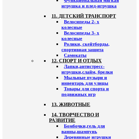
Функциональная мягкая
игрушка и плед-игрушка
11. ДЕТСКИЙ ТРАНСПОРТ
Велосипеды 2- х
колесные
Велосипеды 3- х
колесные
Ролики, скейтборды,
спортивная защита
Самокаты
12. СПОРТ И ОТДЫХ
Лапки,антистресс-
игрушки,слайм, брелки
Мыльные пузыри и
инвентарь для улицы
Товары для спорта и
подвижных игр
13. ЖИВОТНЫЕ
14. ТВОРЧЕСТВО И
РАЗВИТИЕ
Бомбочки,гель для
ванны,шампунь
Деревянные игрушки