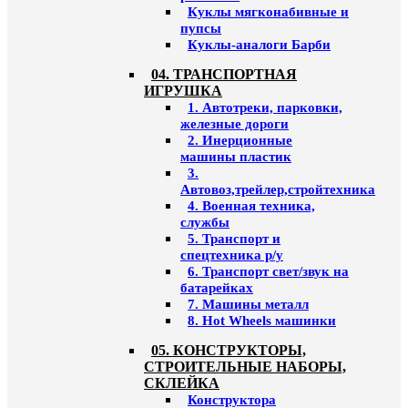
Куклы мягконабивные и
пупсы
Куклы-аналоги Барби
04. ТРАНСПОРТНАЯ
ИГРУШКА
1. Автотреки, парковки,
железные дороги
2. Инерционные
машины пластик
3.
Автовоз,трейлер,стройтехника
4. Военная техника,
службы
5. Транспорт и
спецтехника р/у
6. Транспорт свет/звук на
батарейках
7. Машины металл
8. Hot Wheels машинки
05. КОНСТРУКТОРЫ,
СТРОИТЕЛЬНЫЕ НАБОРЫ,
СКЛЕЙКА
Конструктора