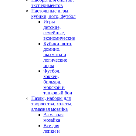
экспериментов
Настольные игры,
кубики, лото, футбол
Игры
детские,
семейные,
экономические
Кубики, лото,
домино,
шахматы и
логические
игры
Футбол,
хоккей,
бильярд,
морской и
танковый бои
Пазлы, наборы для
творчества, холсты,
алмазная мозайка
Алмазная
мозайка
Все для
лепки и