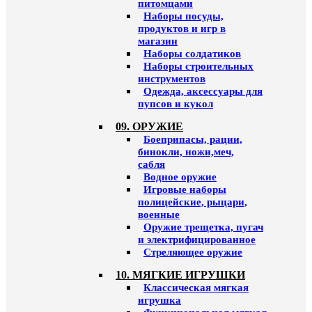
питомцами
Наборы посуды,
продуктов и игр в
магазин
Наборы солдатиков
Наборы строительных
инструментов
Одежда, аксессуары для
пупсов и кукол
09. ОРУЖИЕ
Боеприпасы, рации,
бинокли, ножи,меч,
сабля
Водное оружие
Игровые наборы
полицейские, рыцари,
военные
Оружие трещетка, пугач
и электрифицированное
Стреляющее оружие
10. МЯГКИЕ ИГРУШКИ
Классическая мягкая
игрушка