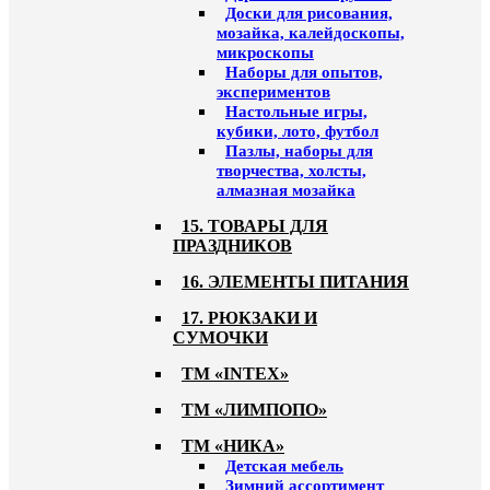
Доски для рисования,
мозайка, калейдоскопы,
микроскопы
Наборы для опытов,
экспериментов
Настольные игры,
кубики, лото, футбол
Пазлы, наборы для
творчества, холсты,
алмазная мозайка
15. ТОВАРЫ ДЛЯ
ПРАЗДНИКОВ
16. ЭЛЕМЕНТЫ ПИТАНИЯ
17. РЮКЗАКИ И
СУМОЧКИ
ТМ «INTEX»
ТМ «ЛИМПОПО»
ТМ «НИКА»
Детская мебель
Зимний ассортимент