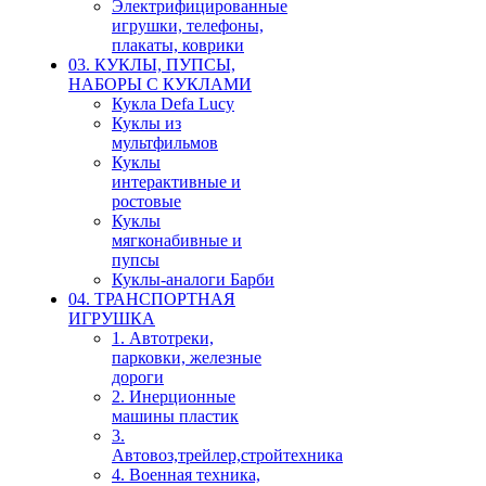
Электрифицированные
игрушки, телефоны,
плакаты, коврики
03. КУКЛЫ, ПУПСЫ,
НАБОРЫ С КУКЛАМИ
Кукла Defa Lucy
Куклы из
мультфильмов
Куклы
интерактивные и
ростовые
Куклы
мягконабивные и
пупсы
Куклы-аналоги Барби
04. ТРАНСПОРТНАЯ
ИГРУШКА
1. Автотреки,
парковки, железные
дороги
2. Инерционные
машины пластик
3.
Автовоз,трейлер,стройтехника
4. Военная техника,