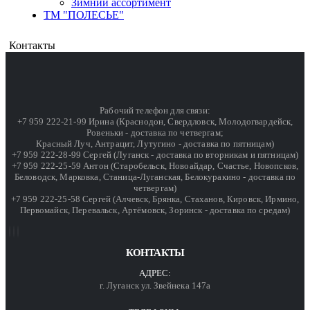
Зимний ассортимент
ТМ "ПОЛЕСЬЕ"
Контакты
Рабочий телефон для связи:
+7 959 222-21-99 Ирина (Краснодон, Свердловск, Молодогвардейск,
Ровеньки - доставка по четвергам;
Красный Луч, Антрацит, Лутугино - доставка по пятницам)
+7 959 222-28-99 Сергей (Луганск - доставка по вторникам и пятницам)
+7 959 222-25-59 Антон (Старобельск, Новоайдар, Счастье, Новопсков,
Беловодск, Марковка, Станица-Луганская, Белокуракино - доставка по
четвергам)
+7 959 222-25-58 Сергей (Алчевск, Брянка, Стаханов, Кировск, Ирмино,
Первомайск, Перевальск, Артёмовск, Зоринск - доставка по средам)
КОНТАКТЫ
АДРЕС:
г. Луганск ул. Звейнека 147а