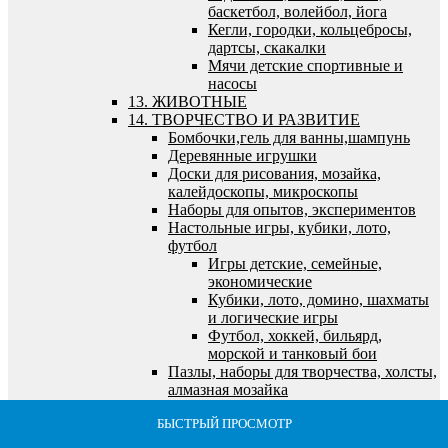
баскетбол, волейбол, йога
Кегли, городки, кольцебросы,
дартсы, скакалки
Мячи детские спортивные и
насосы
13. ЖИВОТНЫЕ
14. ТВОРЧЕСТВО И РАЗВИТИЕ
Бомбочки,гель для ванны,шампунь
Деревянные игрушки
Доски для рисования, мозайка,
калейдоскопы, микроскопы
Наборы для опытов, экспериментов
Настольные игры, кубики, лото,
футбол
Игры детские, семейные,
экономические
Кубики, лото, домино, шахматы
и логические игры
Футбол, хоккей, бильярд,
морской и танковый бои
Пазлы, наборы для творчества, холсты,
алмазная мозайка
Алмазная мозайка
БЫСТРЫЙ ПРОСМОТР
БЫСТРЫЙ ПРОСМОТР
БЫСТРЫЙ ПРОСМОТР
БЫСТРЫЙ ПРОСМОТР
БЫСТРЫЙ ПРОСМОТР
Все для лепки и моделирования
Все для рисования и росписи