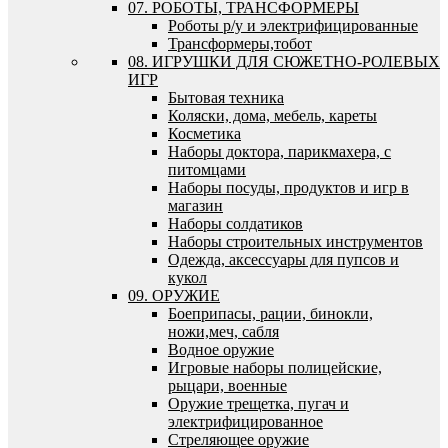
07. РОБОТЫ, ТРАНСФОРМЕРЫ
Роботы р/у и электрифицированные
Трансформеры,тобот
08. ИГРУШКИ ДЛЯ СЮЖЕТНО-РОЛЕВЫХ
ИГР
Бытовая техника
Коляски, дома, мебель, кареты
Косметика
Наборы доктора, парикмахера, с
питомцами
Наборы посуды, продуктов и игр в
магазин
Наборы солдатиков
Наборы строительных инструментов
Одежда, аксессуары для пупсов и
кукол
09. ОРУЖИЕ
Боеприпасы, рации, бинокли,
ножи,меч, сабля
Водное оружие
Игровые наборы полицейские,
рыцари, военные
Оружие трещетка, пугач и
электрифицированное
Стреляющее оружие