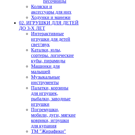
песочницы
Коляски и
аксессуары для них
Ходунки и манежи
02. ИГРУШКИ ДЛЯ ДЕТЕЙ
ДО 3-Х ЛЕТ
Интерактивные
игрушки для детей
свет/звук
Каталки, юлы,
сортеры. логические
кубы, пирамиды
Машинки для
малышей
Музыкальные
инструменты
Палатки, корзины
для игрушек,
рыбалки, заводные
игрушки
Погремушки,
мобили, дуги, мягкие
коврики, игрушки
для купания
ТМ "Жирафики"