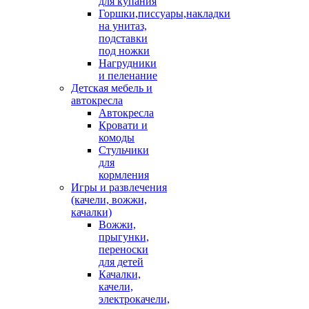
для купания
Горшки,писсуары,накладки
на унитаз,
подставки
под ножки
Нагрудники
и пеленание
Детская мебель и
автокресла
Автокресла
Кровати и
комоды
Стульчики
для
кормления
Игры и развлечения
(качели, вожжи,
качалки)
Вожжи,
прыгунки,
переноски
для детей
Качалки,
качели,
электрокачели,