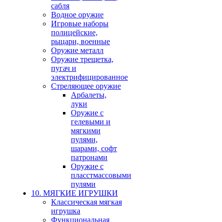
сабля
Водное оружие
Игровые наборы
полицейские,
рыцари, военные
Оружие металл
Оружие трещетка,
пугач и
электрифицированное
Стреляющее оружие
Арбалеты,
луки
Оружие с
гелевыми и
мягкими
пулями,
шарами, софт
патронами
Оружие с
пласстмассовыми
пулями
10. МЯГКИЕ ИГРУШКИ
Классическая мягкая
игрушка
Функциональная