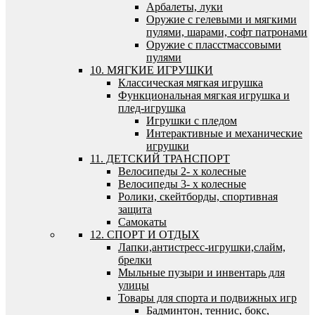
Арбалеты, луки
Оружие с гелевыми и мягкими
пулями, шарами, софт патронами
Оружие с пласстмассовыми
пулями
10. МЯГКИЕ ИГРУШКИ
Классическая мягкая игрушка
Функциональная мягкая игрушка и
плед-игрушка
Игрушки с пледом
Интерактивные и механические
игрушки
11. ДЕТСКИЙ ТРАНСПОРТ
Велосипеды 2- х колесные
Велосипеды 3- х колесные
Ролики, скейтборды, спортивная
защита
Самокаты
12. СПОРТ И ОТДЫХ
Лапки,антистресс-игрушки,слайм,
брелки
Мыльные пузыри и инвентарь для
улицы
Товары для спорта и подвижных игр
Бадминтон, теннис, бокс,