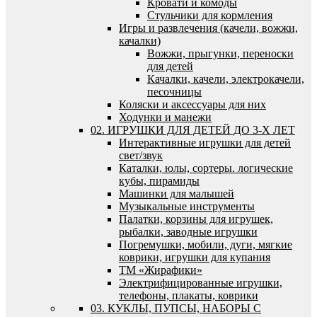
Кровати и комоды
Стульчики для кормления
Игры и развлечения (качели, вожжи,
качалки)
Вожжи, прыгунки, переноски
для детей
Качалки, качели, электрокачели,
песочницы
Коляски и аксессуары для них
Ходунки и манежи
02. ИГРУШКИ ДЛЯ ДЕТЕЙ ДО 3-Х ЛЕТ
Интерактивные игрушки для детей
свет/звук
Каталки, юлы, сортеры. логические
кубы, пирамиды
Машинки для малышей
Музыкальные инструменты
Палатки, корзины для игрушек,
рыбалки, заводные игрушки
Погремушки, мобили, дуги, мягкие
коврики, игрушки для купания
ТМ «Жирафики»
Электрифицированные игрушки,
телефоны, плакаты, коврики
03. КУКЛЫ, ПУПСЫ, НАБОРЫ С