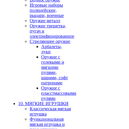
Игровые наборы
полицейские,
рыцари, военные
Оружие металл
Оружие трещетка,
пугач и
электрифицированное
Стреляющее оружие
Арбалеты,
луки
Оружие с
гелевыми и
мягкими
пулями,
шарами, софт
патронами
Оружие с
пласстмассовыми
пулями
10. МЯГКИЕ ИГРУШКИ
Классическая мягкая
игрушка
Функциональная
мягкая игрушка и