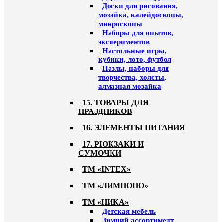
Доски для рисования,
мозайка, калейдоскопы,
микроскопы
Наборы для опытов,
экспериментов
Настольные игры,
кубики, лото, футбол
Пазлы, наборы для
творчества, холсты,
алмазная мозайка
15. ТОВАРЫ ДЛЯ
ПРАЗДНИКОВ
16. ЭЛЕМЕНТЫ ПИТАНИЯ
17. РЮКЗАКИ И
СУМОЧКИ
ТМ «INTEX»
ТМ «ЛИМПОПО»
ТМ «НИКА»
Детская мебель
Зимний ассортимент