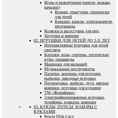
Игры и развлечения (качели, вожжи,
качалки)
Вожжи, прыгунки, переноски
для детей
Качалки, качели, электрокачели,
песочницы
Коляски и аксессуары для них
Ходунки и манежи
02. ИГРУШКИ ДЛЯ ДЕТЕЙ ДО 3-Х ЛЕТ
Интерактивные игрушки для детей
свет/звук
Каталки, юлы, сортеры. логические
кубы, пирамиды
Машинки для малышей
Музыкальные инструменты
Палатки, корзины для игрушек,
рыбалки, заводные игрушки
Погремушки, мобили, дуги, мягкие
коврики, игрушки для купания
ТМ «Жирафики»
Электрифицированные игрушки,
телефоны, плакаты, коврики
03. КУКЛЫ, ПУПСЫ, НАБОРЫ С
КУКЛАМИ
Кукла Defa Lucy