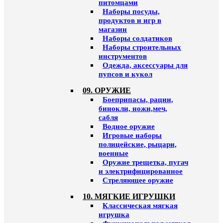
питомцами
Наборы посуды,
продуктов и игр в
магазин
Наборы солдатиков
Наборы строительных
инструментов
Одежда, аксессуары для
пупсов и кукол
09. ОРУЖИЕ
Боеприпасы, рации,
бинокли, ножи,меч,
сабля
Водное оружие
Игровые наборы
полицейские, рыцари,
военные
Оружие трещетка, пугач
и электрифицированное
Стреляющее оружие
10. МЯГКИЕ ИГРУШКИ
Классическая мягкая
игрушка