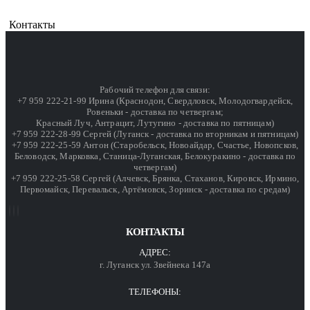
Контакты
Рабочий телефон для связи:
+7 959 222-21-99 Ирина (Краснодон, Свердловск, Молодогвардейск,
Ровеньки - доставка по четвергам;
Красный Луч, Антрацит, Лутугино - доставка по пятницам)
+7 959 222-28-99 Сергей (Луганск - доставка по вторникам и пятницам)
+7 959 222-25-59 Антон (Старобельск, Новоайдар, Счастье, Новопсков,
Беловодск, Марковка, Станица-Луганская, Белокуракино - доставка по
четвергам)
+7 959 222-25-58 Сергей (Алчевск, Брянка, Стаханов, Кировск, Ирмино,
Первомайск, Перевальск, Артёмовск, Зоринск - доставка по средам)
КОНТАКТЫ
АДРЕС:
г. Луганск ул. Звейнека 147а
ТЕЛЕФОНЫ: