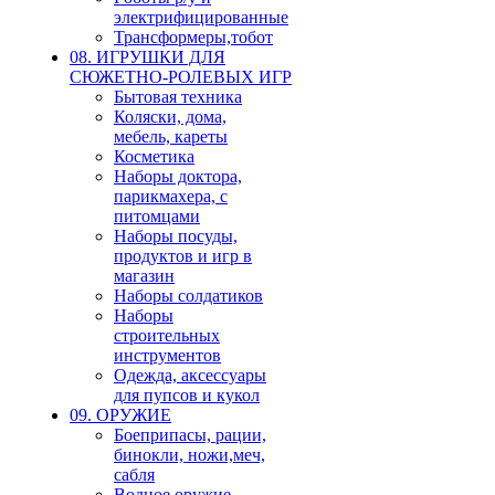
электрифицированные
Трансформеры,тобот
08. ИГРУШКИ ДЛЯ
СЮЖЕТНО-РОЛЕВЫХ ИГР
Бытовая техника
Коляски, дома,
мебель, кареты
Косметика
Наборы доктора,
парикмахера, с
питомцами
Наборы посуды,
продуктов и игр в
магазин
Наборы солдатиков
Наборы
строительных
инструментов
Одежда, аксессуары
для пупсов и кукол
09. ОРУЖИЕ
Боеприпасы, рации,
бинокли, ножи,меч,
сабля
Водное оружие