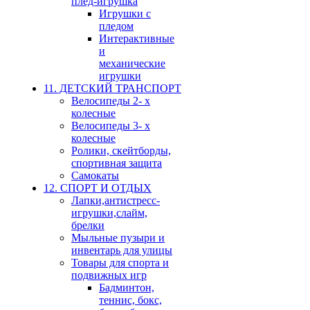
плед-игрушка
Игрушки с
пледом
Интерактивные
и
механические
игрушки
11. ДЕТСКИЙ ТРАНСПОРТ
Велосипеды 2- х
колесные
Велосипеды 3- х
колесные
Ролики, скейтборды,
спортивная защита
Самокаты
12. СПОРТ И ОТДЫХ
Лапки,антистресс-
игрушки,слайм,
брелки
Мыльные пузыри и
инвентарь для улицы
Товары для спорта и
подвижных игр
Бадминтон,
теннис, бокс,