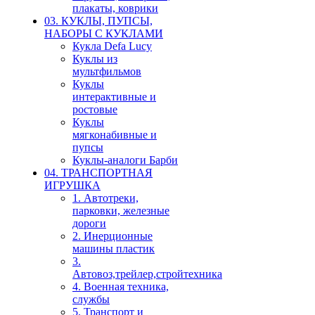
плакаты, коврики
03. КУКЛЫ, ПУПСЫ,
НАБОРЫ С КУКЛАМИ
Кукла Defa Lucy
Куклы из
мультфильмов
Куклы
интерактивные и
ростовые
Куклы
мягконабивные и
пупсы
Куклы-аналоги Барби
04. ТРАНСПОРТНАЯ
ИГРУШКА
1. Автотреки,
парковки, железные
дороги
2. Инерционные
машины пластик
3.
Автовоз,трейлер,стройтехника
4. Военная техника,
службы
5. Транспорт и