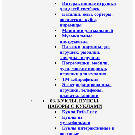
Интерактивные игрушки
для детей свет/звук
Каталки, юлы, сортеры.
логические кубы,
пирамиды
Машинки для малышей
Музыкальные
инструменты
Палатки, корзины для
игрушек, рыбалки,
заводные игрушки
Погремушки, мобили,
дуги, мягкие коврики,
игрушки для купания
ТМ «Жирафики»
Электрифицированные
игрушки, телефоны,
плакаты, коврики
03. КУКЛЫ, ПУПСЫ,
НАБОРЫ С КУКЛАМИ
Кукла Defa Lucy
Куклы из
мультфильмов
Куклы интерактивные и
ростовые