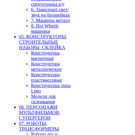
спецтехника р/у
6. Транспорт свет/
звук на батарейках
7. Машины металл
8. Hot Wheels
машинки
05. КОНСТРУКТОРЫ,
СТРОИТЕЛЬНЫЕ
НАБОРЫ, СКЛЕЙКА
Конструктора
магнитные
Конструктора
металлические
Конструктора
пластмассовые
Конструктора типа
Lego
Модели для
склеивания
06. ПЕРСОНАЖИ
МУЛЬТФИЛЬМОВ,
СУПЕРГЕРОИ
07. РОБОТЫ,
ТРАНСФОРМЕРЫ
Роботы р/у и