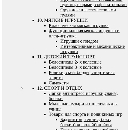
пулями, шарами, софт патронами
Оружие с пласстмассовыми
пулями
10. МЯГКИЕ ИГРУШКИ
Классическая мягкая игрушка
Функциональная мягкая игрушка и
плед-игрушка
Игрушки с пледом
Интерактивные и механические
игрушки
11. ДЕТСКИЙ ТРАНСПОРТ
Велосипеды 2- х колесные
Велосипеды 3- х колесные
Ролики, скейтборды, спортивная
защита
Самокаты
12. СПОРТ И ОТДЫХ
Лапки,антистресс-игрушки,слайм,
брелки
Мыльные пузыри и инвентарь для
улицы
Товары для спорта и подвижных игр
Бадминтон, теннис, бокс,
баскетбол, волейбол, йога
Кегли, городки, кольцебросы,