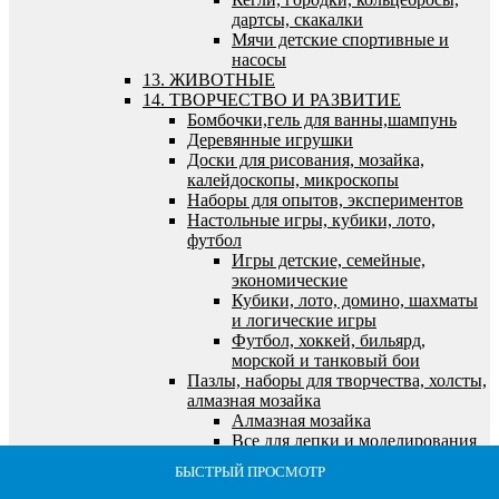
дартсы, скакалки
Мячи детские спортивные и
насосы
13. ЖИВОТНЫЕ
14. ТВОРЧЕСТВО И РАЗВИТИЕ
Бомбочки,гель для ванны,шампунь
Деревянные игрушки
Доски для рисования, мозайка,
калейдоскопы, микроскопы
Наборы для опытов, экспериментов
Настольные игры, кубики, лото,
футбол
Игры детские, семейные,
экономические
Кубики, лото, домино, шахматы
и логические игры
Футбол, хоккей, бильярд,
морской и танковый бои
Пазлы, наборы для творчества, холсты,
алмазная мозайка
Алмазная мозайка
Все для лепки и моделирования
Все для рисования и росписи
БЫСТРЫЙ ПРОСМОТР
БЫСТРЫЙ ПРОСМОТР
БЫСТРЫЙ ПРОСМОТР
БЫСТРЫЙ ПРОСМОТР
БЫСТРЫЙ ПРОСМОТР
Выжигание по дереву