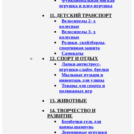
Функциональная мягкая
игрушка и плед-игрушка
11. ДЕТСКИЙ ТРАНСПОРТ
Велосипеды 2- х
колесные
Велосипеды 3- х
колесные
Ролики, скейтборды,
спортивная защита
Самокаты
12. СПОРТ И ОТДЫХ
Лапки,антистресс-
игрушки,слайм, брелки
Мыльные пузыри и
инвентарь для улицы
Товары для спорта и
подвижных игр
13. ЖИВОТНЫЕ
14. ТВОРЧЕСТВО И
РАЗВИТИЕ
Бомбочки,гель для
ванны,шампунь
Деревянные игрушки