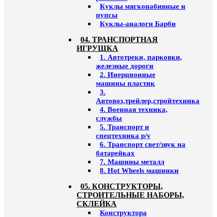
Куклы мягконабивные и
пупсы
Куклы-аналоги Барби
04. ТРАНСПОРТНАЯ
ИГРУШКА
1. Автотреки, парковки,
железные дороги
2. Инерционные
машины пластик
3.
Автовоз,трейлер,стройтехника
4. Военная техника,
службы
5. Транспорт и
спецтехника р/у
6. Транспорт свет/звук на
батарейках
7. Машины металл
8. Hot Wheels машинки
05. КОНСТРУКТОРЫ,
СТРОИТЕЛЬНЫЕ НАБОРЫ,
СКЛЕЙКА
Конструктора