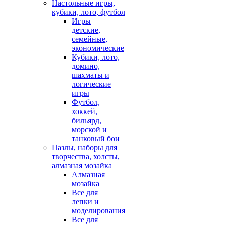
Настольные игры,
кубики, лото, футбол
Игры
детские,
семейные,
экономические
Кубики, лото,
домино,
шахматы и
логические
игры
Футбол,
хоккей,
бильярд,
морской и
танковый бои
Пазлы, наборы для
творчества, холсты,
алмазная мозайка
Алмазная
мозайка
Все для
лепки и
моделирования
Все для