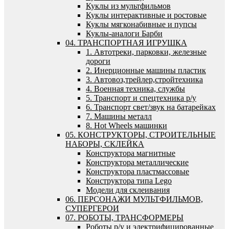
Куклы из мультфильмов
Куклы интерактивные и ростовые
Куклы мягконабивные и пупсы
Куклы-аналоги Барби
04. ТРАНСПОРТНАЯ ИГРУШКА
1. Автотреки, парковки, железные
дороги
2. Инерционные машины пластик
3. Автовоз,трейлер,стройтехника
4. Военная техника, службы
5. Транспорт и спецтехника р/у
6. Транспорт свет/звук на батарейках
7. Машины металл
8. Hot Wheels машинки
05. КОНСТРУКТОРЫ, СТРОИТЕЛЬНЫЕ
НАБОРЫ, СКЛЕЙКА
Конструктора магнитные
Конструктора металлические
Конструктора пластмассовые
Конструктора типа Lego
Модели для склеивания
06. ПЕРСОНАЖИ МУЛЬТФИЛЬМОВ,
СУПЕРГЕРОИ
07. РОБОТЫ, ТРАНСФОРМЕРЫ
Роботы р/у и электрифицированные