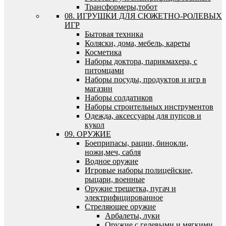
Трансформеры,тобот
08. ИГРУШКИ ДЛЯ СЮЖЕТНО-РОЛЕВЫХ
ИГР
Бытовая техника
Коляски, дома, мебель, кареты
Косметика
Наборы доктора, парикмахера, с
питомцами
Наборы посуды, продуктов и игр в
магазин
Наборы солдатиков
Наборы строительных инструментов
Одежда, аксессуары для пупсов и
кукол
09. ОРУЖИЕ
Боеприпасы, рации, бинокли,
ножи,меч, сабля
Водное оружие
Игровые наборы полицейские,
рыцари, военные
Оружие трещетка, пугач и
электрифицированное
Стреляющее оружие
Арбалеты, луки
Оружие с гелевыми и мягкими