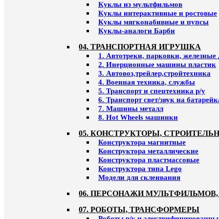
Куклы из мультфильмов
Куклы интерактивные и ростовые
Куклы мягконабивные и пупсы
Куклы-аналоги Барби
04. ТРАНСПОРТНАЯ ИГРУШКА
1. Автотреки, парковки, железные
2. Инерционные машины пластик
3. Автовоз,трейлер,стройтехника
4. Военная техника, службы
5. Транспорт и спецтехника р/у
6. Транспорт свет/звук на батарейк
7. Машины металл
8. Hot Wheels машинки
05. КОНСТРУКТОРЫ, СТРОИТЕЛЬ
Конструктора магнитные
Конструктора металлические
Конструктора пластмассовые
Конструктора типа Lego
Модели для склеивания
06. ПЕРСОНАЖИ МУЛЬТФИЛЬМОВ,
07. РОБОТЫ, ТРАНСФОРМЕРЫ
Роботы р/у и электрифицированны