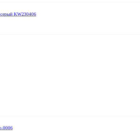
т.серый KW230406
о.0006