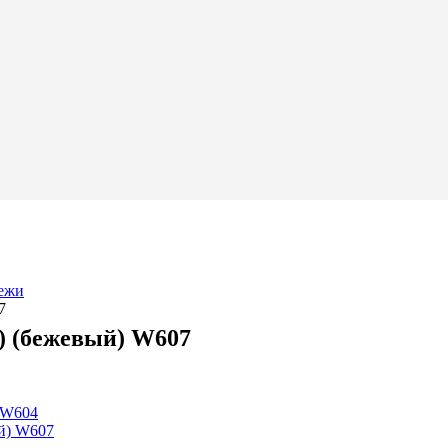
ежи
7
) (бежевый) W607
) W604
ый) W607