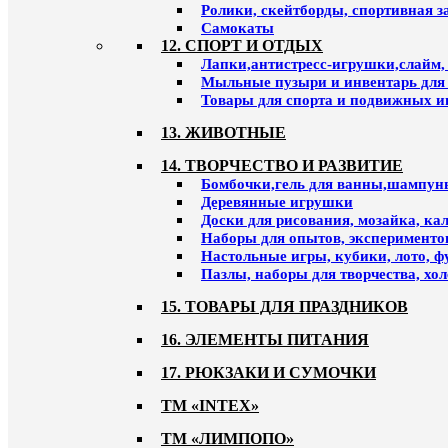
Ролики, скейтборды, спортивная 
Самокаты
12. СПОРТ И ОТДЫХ
Лапки,антистресс-игрушки,слайм,
Мыльные пузыри и инвентарь для
Товары для спорта и подвижных и
13. ЖИВОТНЫЕ
14. ТВОРЧЕСТВО И РАЗВИТИЕ
Бомбочки,гель для ванны,шампун
Деревянные игрушки
Доски для рисования, мозайка, к
Наборы для опытов, эксперименто
Настольные игры, кубики, лото, ф
Пазлы, наборы для творчества, хо
15. ТОВАРЫ ДЛЯ ПРАЗДНИКОВ
16. ЭЛЕМЕНТЫ ПИТАНИЯ
17. РЮКЗАКИ И СУМОЧКИ
ТМ «INTEX»
ТМ «ЛИМПОПО»