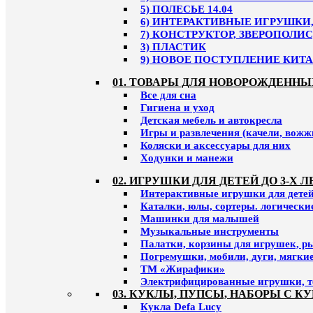
5) ПОЛЕСЬЕ 14.04
6) ИНТЕРАКТИВНЫЕ ИГРУШКИ, 
7) КОНСТРУКТОР, ЗВЕРОПОЛИС
3) ПЛАСТИК
9) НОВОЕ ПОСТУПЛЕНИЕ КИТАЙ
01. ТОВАРЫ ДЛЯ НОВОРОЖДЕННЫ
Все для сна
Гигиена и уход
Детская мебель и автокресла
Игры и развлечения (качели, вожж
Коляски и аксессуары для них
Ходунки и манежи
02. ИГРУШКИ ДЛЯ ДЕТЕЙ ДО 3-Х Л
Интерактивные игрушки для детей 
Каталки, юлы, сортеры. логическ
Машинки для малышей
Музыкальные инструменты
Палатки, корзины для игрушек, р
Погремушки, мобили, дуги, мягки
ТМ «Жирафики»
Электрифицированные игрушки, т
03. КУКЛЫ, ПУПСЫ, НАБОРЫ С К
Кукла Defa Lucy