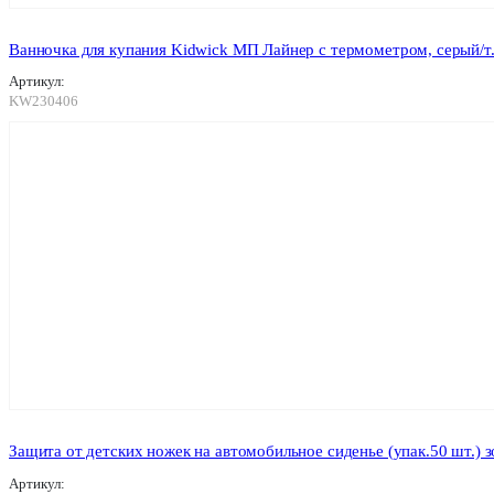
Ванночка для купания Kidwick МП Лайнер с термометром, серый/
Артикул:
KW230406
Защита от детских ножек на автомобильное сиденье (упак.50 шт.) з
Артикул: