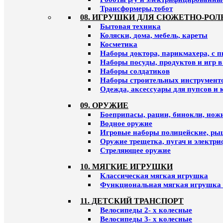
Трансформеры,тобот
08. ИГРУШКИ ДЛЯ СЮЖЕТНО-РОЛ
Бытовая техника
Коляски, дома, мебель, кареты
Косметика
Наборы доктора, парикмахера, с 
Наборы посуды, продуктов и игр в
Наборы солдатиков
Наборы строительных инструмент
Одежда, аксессуары для пупсов и 
09. ОРУЖИЕ
Боеприпасы, рации, бинокли, ножи
Водное оружие
Игровые наборы полицейские, ры
Оружие трещетка, пугач и электр
Стреляющее оружие
10. МЯГКИЕ ИГРУШКИ
Классическая мягкая игрушка
Функциональная мягкая игрушка 
11. ДЕТСКИЙ ТРАНСПОРТ
Велосипеды 2- х колесные
Велосипеды 3- х колесные