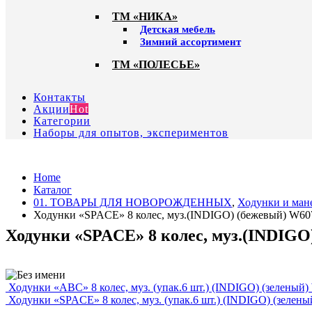
ТМ «НИКА»
Детская мебель
Зимний ассортимент
ТМ «ПОЛЕСЬЕ»
Контакты
Акции
Hot
Категории
Наборы для опытов, экспериментов
Home
Каталог
01. ТОВАРЫ ДЛЯ НОВОРОЖДЕННЫХ
,
Ходунки и ман
Ходунки «SPACE» 8 колес, муз.(INDIGO) (бежевый) W60
Ходунки «SPACE» 8 колес, муз.(INDIGO
Ходунки «ABC» 8 колес, муз. (упак.6 шт.) (INDIGO) (зеленый
Ходунки «SPACE» 8 колес, муз. (упак.6 шт.) (INDIGO) (зелен