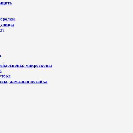
защита
 брелки
 улицы
гр
ь
алейдоскопы, микроскопы
в
утбол
лсты, алмазная мозайка