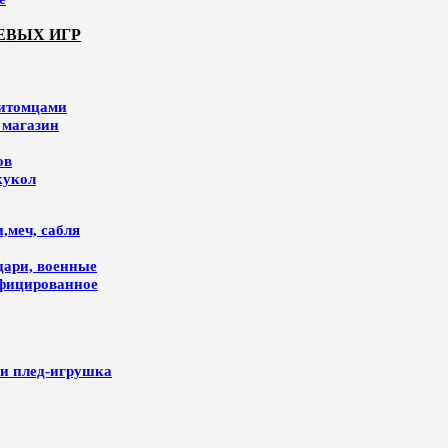
ЕВЫХ ИГР
питомцами
 магазин
ов
кукол
,меч, сабля
цари, военные
ифицированное
и плед-игрушка