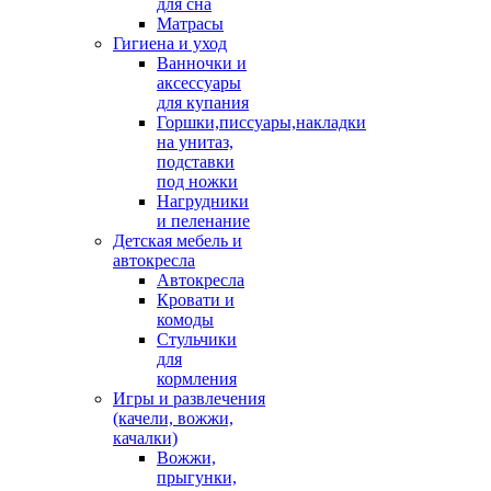
для сна
Матрасы
Гигиена и уход
Ванночки и
аксессуары
для купания
Горшки,писсуары,накладки
на унитаз,
подставки
под ножки
Нагрудники
и пеленание
Детская мебель и
автокресла
Автокресла
Кровати и
комоды
Стульчики
для
кормления
Игры и развлечения
(качели, вожжи,
качалки)
Вожжи,
прыгунки,