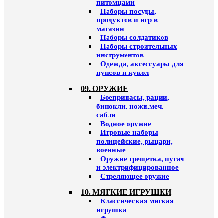
питомцами
Наборы посуды,
продуктов и игр в
магазин
Наборы солдатиков
Наборы строительных
инструментов
Одежда, аксессуары для
пупсов и кукол
09. ОРУЖИЕ
Боеприпасы, рации,
бинокли, ножи,меч,
сабля
Водное оружие
Игровые наборы
полицейские, рыцари,
военные
Оружие трещетка, пугач
и электрифицированное
Стреляющее оружие
10. МЯГКИЕ ИГРУШКИ
Классическая мягкая
игрушка