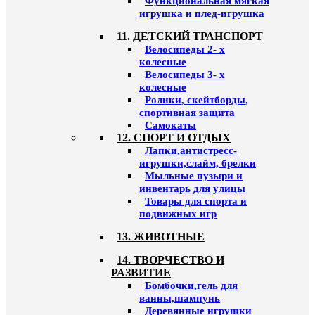
Функциональная мягкая
игрушка и плед-игрушка
11. ДЕТСКИЙ ТРАНСПОРТ
Велосипеды 2- х
колесные
Велосипеды 3- х
колесные
Ролики, скейтборды,
спортивная защита
Самокаты
12. СПОРТ И ОТДЫХ
Лапки,антистресс-
игрушки,слайм, брелки
Мыльные пузыри и
инвентарь для улицы
Товары для спорта и
подвижных игр
13. ЖИВОТНЫЕ
14. ТВОРЧЕСТВО И
РАЗВИТИЕ
Бомбочки,гель для
ванны,шампунь
Деревянные игрушки