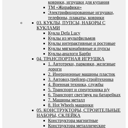
коврики, игрушки для купания
ТМ «Жирафики»
Электрифицированные игрушки,
телефоны, плакаты, коврики
03. КУКЛЫ, ПУПСЫ, НАБОРЫ С
КУКЛАМИ
Кукла Defa Lucy
Куклы из мультфильмов
Куклы интерактивные и ростовые
Куклы мягконабивные и пупсы
Куклы-аналоги Барби
04. ТРАНСПОРТНАЯ ИГРУШКА
1. Автотреки, парковки, железные
дороги
2. Инерционные машины пластик
3. Автовоз,трейлер,стройтехника
4. Военная техника, службы
5. Транспорт и спецтехника р/у
6. Транспорт свет/звук на батарейках
7. Машины металл
8. Hot Wheels машинки
05. КОНСТРУКТОРЫ, СТРОИТЕЛЬНЫЕ
НАБОРЫ, СКЛЕЙКА
Конструктора магнитные
Конструктора металлические