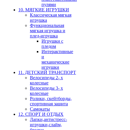
пулями
10. МЯГКИЕ ИГРУШКИ
Классическая мягкая
игрушка
Функциональная
мягкая игрушка и
плед-игрушка
Игрушки с
пледом
Интерактивные
и
механические
игрушки
11. ДЕТСКИЙ ТРАНСПОРТ
Велосипеды 2- х
колесные
Велосипеды 3- х
колесные
Ролики, скейтборды,
спортивная защита
Самокаты
12. СПОРТ И ОТДЫХ
Лапки,антистресс-
игрушки,слайм,
брелки