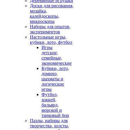
Деревянные игрушки
Доски для рисования,
мозайка,
калейдоскопы,
микроскопы
Наборы для опытов,
экспериментов
Настольные игры,
кубики, лото, футбол
Игры
детские,
семейные,
экономические
Кубики, лото,
домино,
шахматы и
логические
игры
Футбол,
хоккей,
бильярд,
морской и
танковый бои
Пазлы, наборы для
творчества, холсты,