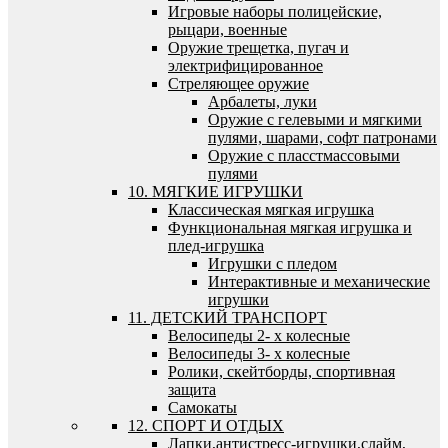
Игровые наборы полицейские,
рыцари, военные
Оружие трещетка, пугач и
электрифицированное
Стреляющее оружие
Арбалеты, луки
Оружие с гелевыми и мягкими
пулями, шарами, софт патронами
Оружие с пласстмассовыми
пулями
10. МЯГКИЕ ИГРУШКИ
Классическая мягкая игрушка
Функциональная мягкая игрушка и
плед-игрушка
Игрушки с пледом
Интерактивные и механические
игрушки
11. ДЕТСКИЙ ТРАНСПОРТ
Велосипеды 2- х колесные
Велосипеды 3- х колесные
Ролики, скейтборды, спортивная
защита
Самокаты
12. СПОРТ И ОТДЫХ
Лапки,антистресс-игрушки,слайм,