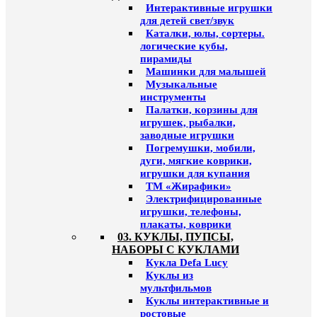
Интерактивные игрушки
для детей свет/звук
Каталки, юлы, сортеры.
логические кубы,
пирамиды
Машинки для малышей
Музыкальные
инструменты
Палатки, корзины для
игрушек, рыбалки,
заводные игрушки
Погремушки, мобили,
дуги, мягкие коврики,
игрушки для купания
ТМ «Жирафики»
Электрифицированные
игрушки, телефоны,
плакаты, коврики
03. КУКЛЫ, ПУПСЫ,
НАБОРЫ С КУКЛАМИ
Кукла Defa Lucy
Куклы из
мультфильмов
Куклы интерактивные и
ростовые