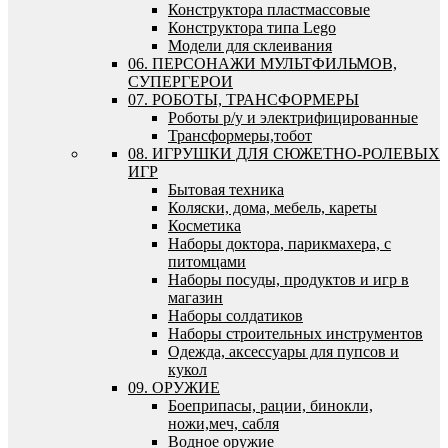
Конструктора пластмассовые
Конструктора типа Lego
Модели для склеивания
06. ПЕРСОНАЖИ МУЛЬТФИЛЬМОВ,
СУПЕРГЕРОИ
07. РОБОТЫ, ТРАНСФОРМЕРЫ
Роботы р/у и электрифицированные
Трансформеры,тобот
08. ИГРУШКИ ДЛЯ СЮЖЕТНО-РОЛЕВЫХ
ИГР
Бытовая техника
Коляски, дома, мебель, кареты
Косметика
Наборы доктора, парикмахера, с
питомцами
Наборы посуды, продуктов и игр в
магазин
Наборы солдатиков
Наборы строительных инструментов
Одежда, аксессуары для пупсов и
кукол
09. ОРУЖИЕ
Боеприпасы, рации, бинокли,
ножи,меч, сабля
Водное оружие