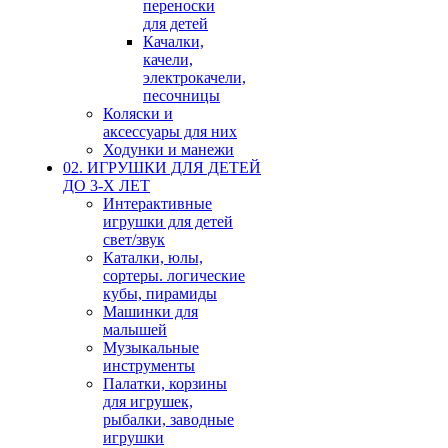
переноски
для детей
Качалки,
качели,
электрокачели,
песочницы
Коляски и
аксессуары для них
Ходунки и манежи
02. ИГРУШКИ ДЛЯ ДЕТЕЙ
ДО 3-Х ЛЕТ
Интерактивные
игрушки для детей
свет/звук
Каталки, юлы,
сортеры. логические
кубы, пирамиды
Машинки для
малышей
Музыкальные
инструменты
Палатки, корзины
для игрушек,
рыбалки, заводные
игрушки