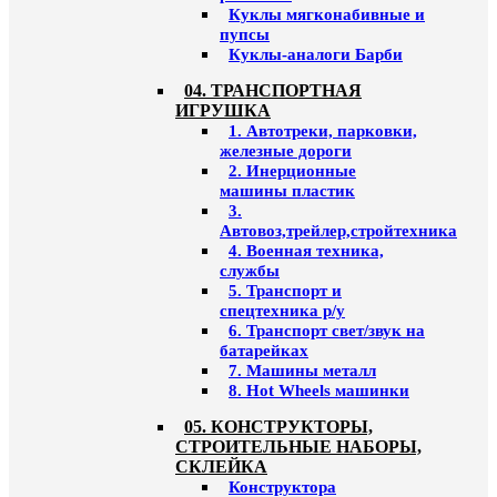
Куклы мягконабивные и
пупсы
Куклы-аналоги Барби
04. ТРАНСПОРТНАЯ
ИГРУШКА
1. Автотреки, парковки,
железные дороги
2. Инерционные
машины пластик
3.
Автовоз,трейлер,стройтехника
4. Военная техника,
службы
5. Транспорт и
спецтехника р/у
6. Транспорт свет/звук на
батарейках
7. Машины металл
8. Hot Wheels машинки
05. КОНСТРУКТОРЫ,
СТРОИТЕЛЬНЫЕ НАБОРЫ,
СКЛЕЙКА
Конструктора