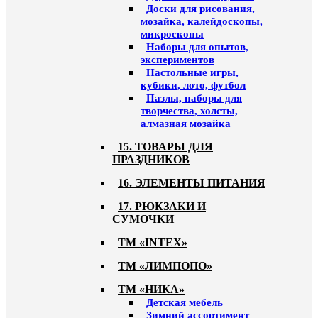
Доски для рисования,
мозайка, калейдоскопы,
микроскопы
Наборы для опытов,
экспериментов
Настольные игры,
кубики, лото, футбол
Пазлы, наборы для
творчества, холсты,
алмазная мозайка
15. ТОВАРЫ ДЛЯ
ПРАЗДНИКОВ
16. ЭЛЕМЕНТЫ ПИТАНИЯ
17. РЮКЗАКИ И
СУМОЧКИ
ТМ «INTEX»
ТМ «ЛИМПОПО»
ТМ «НИКА»
Детская мебель
Зимний ассортимент