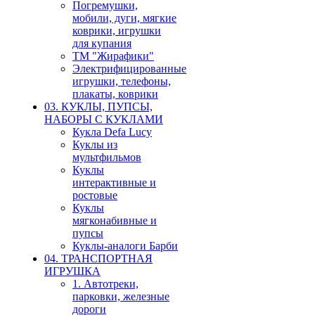
Погремушки,
мобили, дуги, мягкие
коврики, игрушки
для купания
ТМ "Жирафики"
Электрифицированные
игрушки, телефоны,
плакаты, коврики
03. КУКЛЫ, ПУПСЫ,
НАБОРЫ С КУКЛАМИ
Кукла Defa Lucy
Куклы из
мультфильмов
Куклы
интерактивные и
ростовые
Куклы
мягконабивные и
пупсы
Куклы-аналоги Барби
04. ТРАНСПОРТНАЯ
ИГРУШКА
1. Автотреки,
парковки, железные
дороги