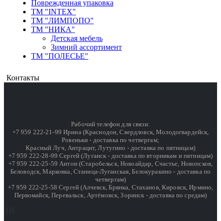
Поврежденная упаковка
ТМ "INTEX"
ТМ "ЛИМПОПО"
ТМ "НИКА"
Детская мебель
Зимний ассортимент
ТМ "ПОЛЕСЬЕ"
Контакты
Рабочий телефон для связи:
+7 959 222-21-99 Ирина (Краснодон, Свердловск, Молодогвардейск,
Ровеньки - доставка по четвергам;
Красный Луч, Антрацит, Лутугино - доставка по пятницам)
+7 959 222-28-99 Сергей (Луганск - доставка по вторникам и пятницам)
+7 959 222-25-59 Антон (Старобельск, Новоайдар, Счастье, Новопсков,
Беловодск, Марковка, Станица-Луганская, Белокуракино - доставка по
четвергам)
+7 959 222-25-58 Сергей (Алчевск, Брянка, Стаханов, Кировск, Ирмино,
Первомайск, Перевальск, Артёмовск, Зоринск - доставка по средам)