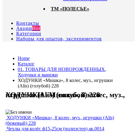
ТМ «ПОЛЕСЬЕ»
Контакты
Акции
Hot
Категории
Наборы для опытов, экспериментов
Home
Каталог
01. ТОВАРЫ ДЛЯ НОВОРОЖДЕННЫХ
,
Ходунки и манежи
ХОДУНКИ «Мишка», 8 колес, муз., игрушки
(Alis) (голубой) 228
ХОДУНКИ «Мишка», 8 колес, муз., игрушки (Alis) (голубой) 228
ХОДУНКИ «Мишка», 8 колес, муз., игрушки (Alis)
(бежевый) 228
Чехлы для колёс ф15-25см (полиэстер) ак.0014