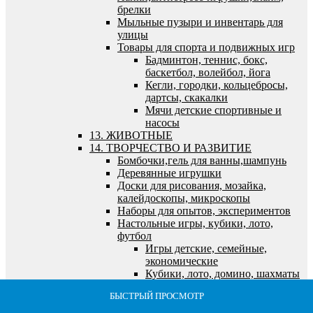
брелки
Мыльные пузыри и инвентарь для
улицы
Товары для спорта и подвижных игр
Бадминтон, теннис, бокс,
баскетбол, волейбол, йога
Кегли, городки, кольцебросы,
дартсы, скакалки
Мячи детские спортивные и
насосы
13. ЖИВОТНЫЕ
14. ТВОРЧЕСТВО И РАЗВИТИЕ
Бомбочки,гель для ванны,шампунь
Деревянные игрушки
Доски для рисования, мозайка,
калейдоскопы, микроскопы
Наборы для опытов, экспериментов
Настольные игры, кубики, лото,
футбол
Игры детские, семейные,
экономические
Кубики, лото, домино, шахматы
и логические игры
БЫСТРЫЙ ПРОСМОТР
БЫСТРЫЙ ПРОСМОТР
БЫСТРЫЙ ПРОСМОТР
БЫСТРЫЙ ПРОСМОТР
БЫСТРЫЙ ПРОСМОТР
Футбол, хоккей, бильярд,
морской и танковый бои