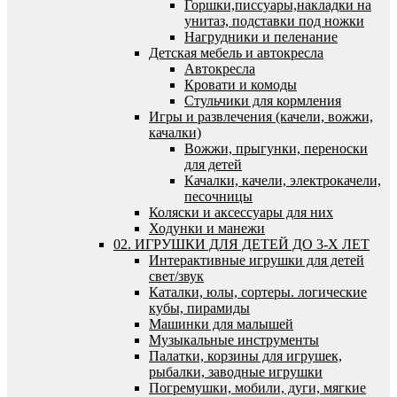
Горшки,писсуары,накладки на
унитаз, подставки под ножки
Нагрудники и пеленание
Детская мебель и автокресла
Автокресла
Кровати и комоды
Стульчики для кормления
Игры и развлечения (качели, вожжи,
качалки)
Вожжи, прыгунки, переноски
для детей
Качалки, качели, электрокачели,
песочницы
Коляски и аксессуары для них
Ходунки и манежи
02. ИГРУШКИ ДЛЯ ДЕТЕЙ ДО 3-Х ЛЕТ
Интерактивные игрушки для детей
свет/звук
Каталки, юлы, сортеры. логические
кубы, пирамиды
Машинки для малышей
Музыкальные инструменты
Палатки, корзины для игрушек,
рыбалки, заводные игрушки
Погремушки, мобили, дуги, мягкие