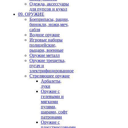
Одежда, аксессуары
для пупсов и кукол
09. ОРУЖИЕ
Боеприпасы, рации,
бинокли, ножи,меч,
сабля
Водное оружие
Игровые наборы
полицейские,
рыцари, военные
Оружие металл
Оружие трещетка,
пугач и
электрифицированное
Стреляющее оружие
Арбалеты,
луки
Оружие с
гелевыми и
мягкими
пулями,
шарами, софт
патронами
Оружие с
пласстмассовыми