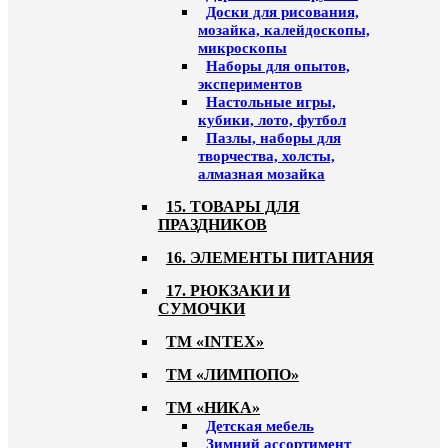
Доски для рисования,
мозайка, калейдоскопы,
микроскопы
Наборы для опытов,
экспериментов
Настольные игры,
кубики, лото, футбол
Пазлы, наборы для
творчества, холсты,
алмазная мозайка
15. ТОВАРЫ ДЛЯ
ПРАЗДНИКОВ
16. ЭЛЕМЕНТЫ ПИТАНИЯ
17. РЮКЗАКИ И
СУМОЧКИ
ТМ «INTEX»
ТМ «ЛИМПОПО»
ТМ «НИКА»
Детская мебель
Зимний ассортимент