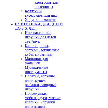
электрокачели,
песочницы
Коляски и
аксессуары для них
Ходунки и манежи
02. ИГРУШКИ ДЛЯ ДЕТЕЙ
ДО 3-Х ЛЕТ
Интерактивные
игрушки для детей
свет/звук
Каталки, юлы,
сортеры. логические
кубы, пирамиды
Машинки для
малышей
Музыкальные
инструменты
Палатки, корзины
для игрушек,
рыбалки, заводные
игрушки
Погремушки,
мобили, дуги, мягкие
коврики, игрушки
для купания