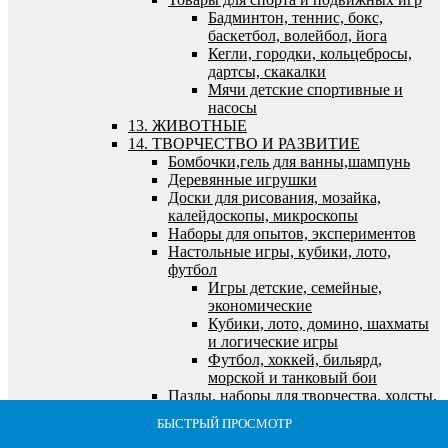
Бадминтон, теннис, бокс,
баскетбол, волейбол, йога
Кегли, городки, кольцебросы,
дартсы, скакалки
Мячи детские спортивные и
насосы
13. ЖИВОТНЫЕ
14. ТВОРЧЕСТВО И РАЗВИТИЕ
Бомбочки,гель для ванны,шампунь
Деревянные игрушки
Доски для рисования, мозайка,
калейдоскопы, микроскопы
Наборы для опытов, экспериментов
Настольные игры, кубики, лото,
футбол
Игры детские, семейные,
экономические
Кубики, лото, домино, шахматы
и логические игры
Футбол, хоккей, бильярд,
морской и танковый бои
Пазлы, наборы для творчества, холсты,
алмазная мозайка
БЫСТРЫЙ ПРОСМОТР
БЫСТРЫЙ ПРОСМОТР
БЫСТРЫЙ ПРОСМОТР
БЫСТРЫЙ ПРОСМОТР
БЫСТРЫЙ ПРОСМОТР
Алмазная мозайка