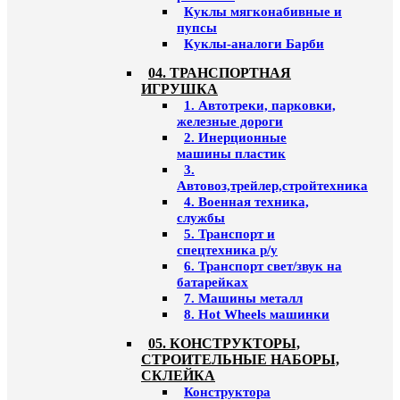
Куклы мягконабивные и
пупсы
Куклы-аналоги Барби
04. ТРАНСПОРТНАЯ
ИГРУШКА
1. Автотреки, парковки,
железные дороги
2. Инерционные
машины пластик
3.
Автовоз,трейлер,стройтехника
4. Военная техника,
службы
5. Транспорт и
спецтехника р/у
6. Транспорт свет/звук на
батарейках
7. Машины металл
8. Hot Wheels машинки
05. КОНСТРУКТОРЫ,
СТРОИТЕЛЬНЫЕ НАБОРЫ,
СКЛЕЙКА
Конструктора