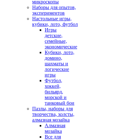
микроскопы
Наборы для опытов,
экспериментов
Настольные игры,
кубики, лото, футбол
Игры
детские,
семейные,
экономические
Кубики, лото,
домино,
шахматы и
логические
игры
Футбол,
хоккей,
бильярд,
морской и
танковый бои
Пазлы, наборы для
творчества, холсты,
алмазная мозайка
Алмазная
мозайка
Все для