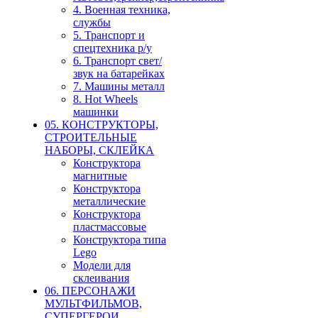
4. Военная техника,
службы
5. Транспорт и
спецтехника р/у
6. Транспорт свет/
звук на батарейках
7. Машины металл
8. Hot Wheels
машинки
05. КОНСТРУКТОРЫ,
СТРОИТЕЛЬНЫЕ
НАБОРЫ, СКЛЕЙКА
Конструктора
магнитные
Конструктора
металлические
Конструктора
пластмассовые
Конструктора типа
Lego
Модели для
склеивания
06. ПЕРСОНАЖИ
МУЛЬТФИЛЬМОВ,
СУПЕРГЕРОИ