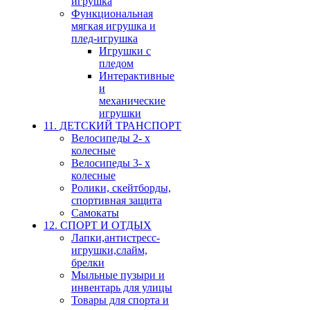
игрушка
Функциональная
мягкая игрушка и
плед-игрушка
Игрушки с
пледом
Интерактивные
и
механические
игрушки
11. ДЕТСКИЙ ТРАНСПОРТ
Велосипеды 2- х
колесные
Велосипеды 3- х
колесные
Ролики, скейтборды,
спортивная защита
Самокаты
12. СПОРТ И ОТДЫХ
Лапки,антистресс-
игрушки,слайм,
брелки
Мыльные пузыри и
инвентарь для улицы
Товары для спорта и