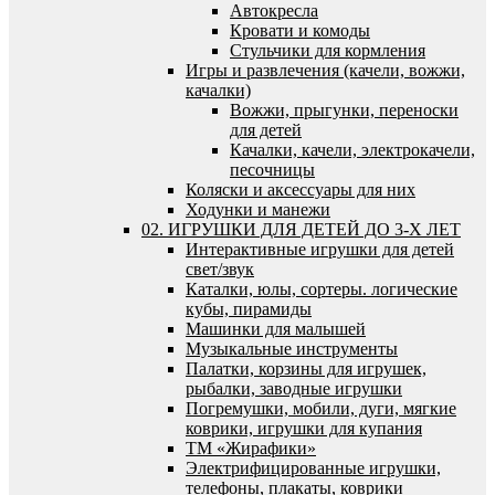
Автокресла
Кровати и комоды
Стульчики для кормления
Игры и развлечения (качели, вожжи,
качалки)
Вожжи, прыгунки, переноски
для детей
Качалки, качели, электрокачели,
песочницы
Коляски и аксессуары для них
Ходунки и манежи
02. ИГРУШКИ ДЛЯ ДЕТЕЙ ДО 3-Х ЛЕТ
Интерактивные игрушки для детей
свет/звук
Каталки, юлы, сортеры. логические
кубы, пирамиды
Машинки для малышей
Музыкальные инструменты
Палатки, корзины для игрушек,
рыбалки, заводные игрушки
Погремушки, мобили, дуги, мягкие
коврики, игрушки для купания
ТМ «Жирафики»
Электрифицированные игрушки,
телефоны, плакаты, коврики