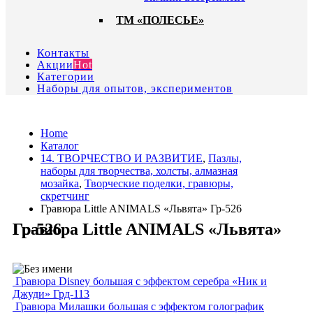
ТМ «ПОЛЕСЬЕ»
Контакты
Акции
Hot
Категории
Наборы для опытов, экспериментов
Home
Каталог
14. ТВОРЧЕСТВО И РАЗВИТИЕ
,
Пазлы,
наборы для творчества, холсты, алмазная
мозайка
,
Творческие поделки, гравюры,
скретчинг
Гравюра Little ANIMALS «Львята» Гр-526
Гравюра Little ANIMALS «Львята» Гр-526
Гравюра Disney большая с эффектом серебра «Ник и
Джуди» Грд-113
Гравюра Милашки большая с эффектом голографик