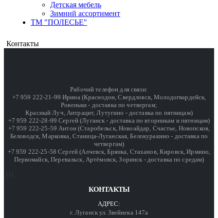
Детская мебель
Зимний ассортимент
ТМ "ПОЛЕСЬЕ"
Контакты
Рабочий телефон для связи:
+7 959 222-21-99 Ирина (Краснодон, Свердловск, Молодогвардейск,
Ровеньки - доставка по четвергам;
Красный Луч, Антрацит, Лутугино - доставка по пятницам)
+7 959 222-28-99 Сергей (Луганск - доставка по вторникам и пятницам)
+7 959 222-25-59 Антон (Старобельск, Новоайдар, Счастье, Новопсков,
Беловодск, Марковка, Станица-Луганская, Белокуракино - доставка по
четвергам)
+7 959 222-25-58 Сергей (Алчевск, Брянка, Стаханов, Кировск, Ирмино,
Первомайск, Перевальск, Артёмовск, Зоринск - доставка по средам)
КОНТАКТЫ
АДРЕС:
г. Луганск ул. Звейнека 147а