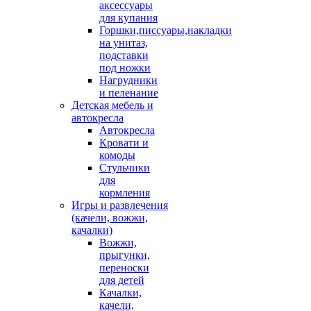
аксессуары
для купания
Горшки,писсуары,накладки
на унитаз,
подставки
под ножки
Нагрудники
и пеленание
Детская мебель и
автокресла
Автокресла
Кровати и
комоды
Стульчики
для
кормления
Игры и развлечения
(качели, вожжи,
качалки)
Вожжи,
прыгунки,
переноски
для детей
Качалки,
качели,