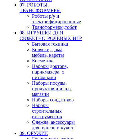
07. РОБОТЫ,
ТРАНСФОРМЕРЫ
Роботы р/у и
электрифицированные
Трансформеры,тобот
08. ИГРУШКИ ДЛЯ
СЮЖЕТНО-РОЛЕВЫХ ИГР
Бытовая техника
Коляски, дома,
мебель, кареты
Косметика
Наборы доктора,
парикмахера, с
питомцами
Наборы посуды,
продуктов и игр в
магазин
Наборы солдатиков
Наборы
строительных
инструментов
Одежда, аксессуары
для пупсов и кукол
09. ОРУЖИЕ
Боеприпасы, рации,