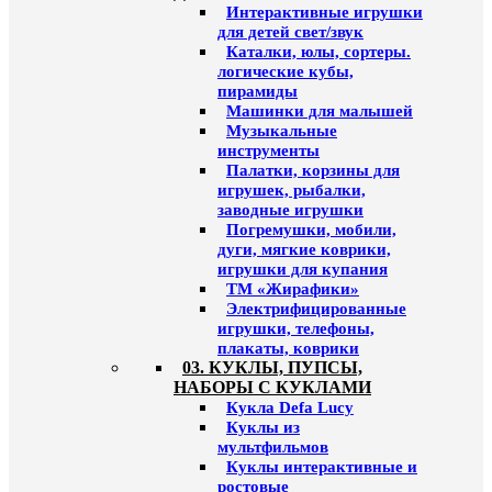
Интерактивные игрушки
для детей свет/звук
Каталки, юлы, сортеры.
логические кубы,
пирамиды
Машинки для малышей
Музыкальные
инструменты
Палатки, корзины для
игрушек, рыбалки,
заводные игрушки
Погремушки, мобили,
дуги, мягкие коврики,
игрушки для купания
ТМ «Жирафики»
Электрифицированные
игрушки, телефоны,
плакаты, коврики
03. КУКЛЫ, ПУПСЫ,
НАБОРЫ С КУКЛАМИ
Кукла Defa Lucy
Куклы из
мультфильмов
Куклы интерактивные и
ростовые