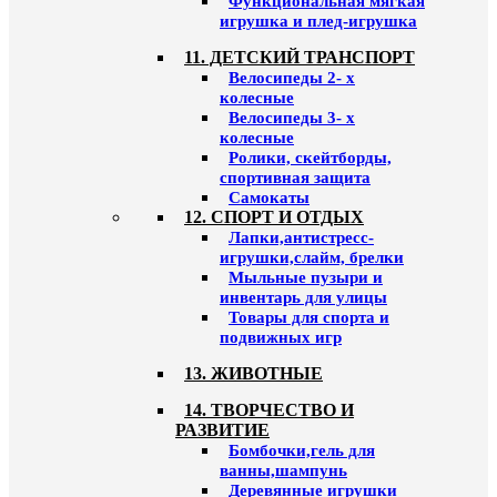
Функциональная мягкая
игрушка и плед-игрушка
11. ДЕТСКИЙ ТРАНСПОРТ
Велосипеды 2- х
колесные
Велосипеды 3- х
колесные
Ролики, скейтборды,
спортивная защита
Самокаты
12. СПОРТ И ОТДЫХ
Лапки,антистресс-
игрушки,слайм, брелки
Мыльные пузыри и
инвентарь для улицы
Товары для спорта и
подвижных игр
13. ЖИВОТНЫЕ
14. ТВОРЧЕСТВО И
РАЗВИТИЕ
Бомбочки,гель для
ванны,шампунь
Деревянные игрушки