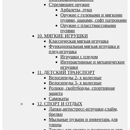
Стреляющее оружие
Арбалеты, луки
Оружие с гелевыми и мягкими
пулями, шарами, софт патронами
Оружие с пласстмассовыми
пулями
10. МЯГКИЕ ИГРУШКИ
Классическая мягкая игрушка
Функциональная мягкая игрушка и
плед-игрушка
Игрушки с пледом
Интерактивные и механические
игрушки
11. ДЕТСКИЙ ТРАНСПОРТ
Велосипеды 2- х колесные
Велосипеды 3- х колесные
Ролики, скейтборды, спортивная
защита
Самокаты
12. СПОРТ И ОТДЫХ
Лапки,антистресс-игрушки,слайм,
брелки
Мыльные пузыри и инвентарь для
улицы
Товары для спорта и подвижных игр