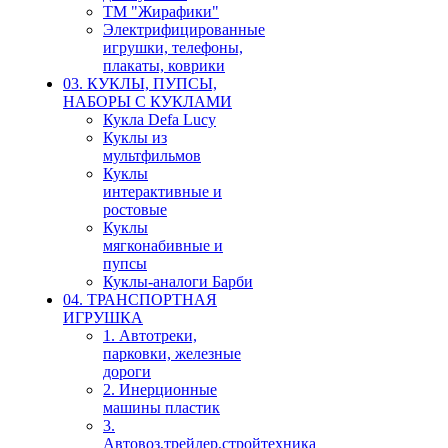
ТМ "Жирафики"
Электрифицированные
игрушки, телефоны,
плакаты, коврики
03. КУКЛЫ, ПУПСЫ,
НАБОРЫ С КУКЛАМИ
Кукла Defa Lucy
Куклы из
мультфильмов
Куклы
интерактивные и
ростовые
Куклы
мягконабивные и
пупсы
Куклы-аналоги Барби
04. ТРАНСПОРТНАЯ
ИГРУШКА
1. Автотреки,
парковки, железные
дороги
2. Инерционные
машины пластик
3.
Автовоз,трейлер,стройтехника