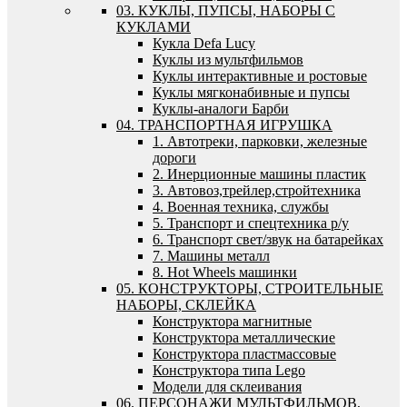
03. КУКЛЫ, ПУПСЫ, НАБОРЫ С
КУКЛАМИ
Кукла Defa Lucy
Куклы из мультфильмов
Куклы интерактивные и ростовые
Куклы мягконабивные и пупсы
Куклы-аналоги Барби
04. ТРАНСПОРТНАЯ ИГРУШКА
1. Автотреки, парковки, железные
дороги
2. Инерционные машины пластик
3. Автовоз,трейлер,стройтехника
4. Военная техника, службы
5. Транспорт и спецтехника р/у
6. Транспорт свет/звук на батарейках
7. Машины металл
8. Hot Wheels машинки
05. КОНСТРУКТОРЫ, СТРОИТЕЛЬНЫЕ
НАБОРЫ, СКЛЕЙКА
Конструктора магнитные
Конструктора металлические
Конструктора пластмассовые
Конструктора типа Lego
Модели для склеивания
06. ПЕРСОНАЖИ МУЛЬТФИЛЬМОВ,