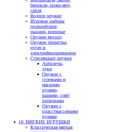
бинокли, ножи,меч,
сабля
Водное оружие
Игровые наборы
полицейские,
рыцари, военные
Оружие металл
Оружие трещетка,
пугач и
электрифицированное
Стреляющее оружие
Арбалеты,
луки
Оружие с
гелевыми и
мягкими
пулями,
шарами, софт
патронами
Оружие с
пласстмассовыми
пулями
10. МЯГКИЕ ИГРУШКИ
Классическая мягкая