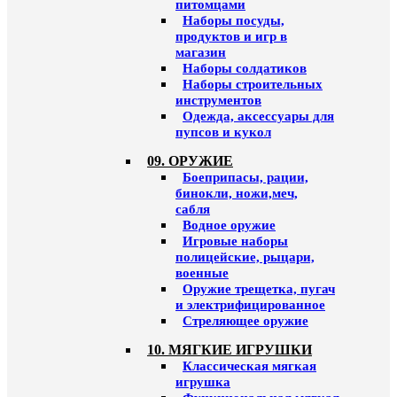
питомцами
Наборы посуды,
продуктов и игр в
магазин
Наборы солдатиков
Наборы строительных
инструментов
Одежда, аксессуары для
пупсов и кукол
09. ОРУЖИЕ
Боеприпасы, рации,
бинокли, ножи,меч,
сабля
Водное оружие
Игровые наборы
полицейские, рыцари,
военные
Оружие трещетка, пугач
и электрифицированное
Стреляющее оружие
10. МЯГКИЕ ИГРУШКИ
Классическая мягкая
игрушка